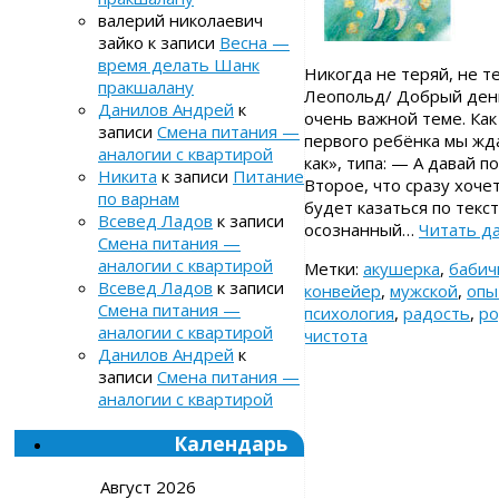
валерий николаевич
зайко
к записи
Весна —
время делать Шанк
Никогда не теряй, не т
пракшалану
Леопольд/ Добрый день
Данилов Андрей
к
очень важной теме. Как 
записи
Смена питания —
первого ребёнка мы жда
аналогии с квартирой
как», типа: — А давай 
Никита
к записи
Питание
Второе, что сразу хоче
по варнам
будет казаться по текс
Всевед Ладов
к записи
осознанный…
Читать д
Смена питания —
аналогии с квартирой
Метки:
акушерка
,
бабич
Всевед Ладов
к записи
конвейер
,
мужской
,
опы
Смена питания —
психология
,
радость
,
ро
аналогии с квартирой
чистота
Данилов Андрей
к
записи
Смена питания —
аналогии с квартирой
Календарь
Август 2026