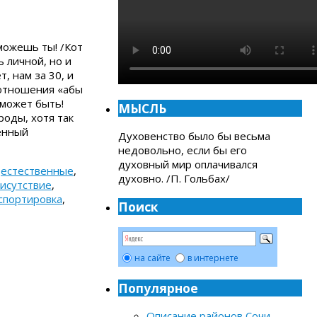
 можешь ты! /Кот
 личной, но и
т, нам за 30, и
ь отношения «абы
 может быть!
МЫСЛЬ
роды, хотя так
венный
Духовенство было бы весьма
недовольно, если бы его
духовный мир оплачивался
,
естественные
,
духовно. /П. Гольбах/
исутствие
,
спортировка
,
Поиск
на сайте
в интернете
Популярное
Описание районов Сочи
-