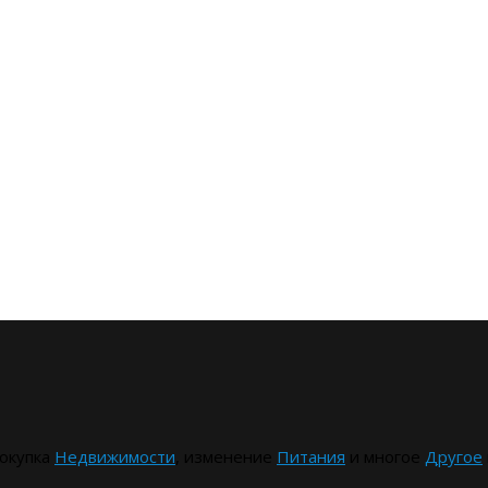
окупка
Недвижимости
, изменение
Питания
и многое
Другое