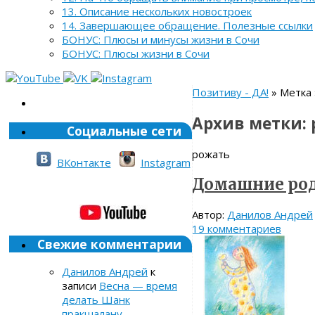
13. Описание нескольких новостроек
14. Завершающее обращение. Полезные ссылки
БОНУС: Плюсы и минусы жизни в Сочи
БОНУС: Плюсы жизни в Сочи
Позитиву - ДА!
» Метка 
Архив метки:
Социальные сети
рожать
ВКонтакте
Instagram
Домашние ро
Автор:
Данилов Андрей
19 комментариев
Свежие комментарии
Данилов Андрей
к
записи
Весна — время
делать Шанк
пракшалану