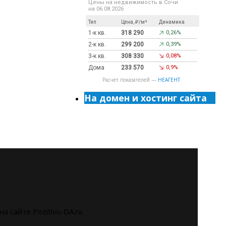
Цены на недвижимость в Сочи
на 06.08.2026
Тип
Цена, ₽/м²
Динамика
1-к кв.
318 290
0,26%
2-к кв.
299 200
0,39%
3-к кв.
308 330
0,08%
Дома
233 570
0,9%
Расчет показателей —
НЕАГЕНТ
На домен и хостинг сайта
на сайте Pozitivu-DA.ru