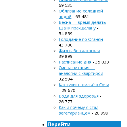
69 535
Обливание холодной
водой
- 63 481
Весна — время делать
Шанк пракшалану
-
54 859
Голодание по Оганян
-
43 700
Жизнь без алкоголя
-
39 899
Расписание дня
- 35 033
Смена питания —
аналогии с квартирой
-
32 594
Как купить жильё в Сочи
- 29 670
Вода для здоровья
-
26 777
Как и почему я стал
вегетарианцем
- 20 999
Перейти