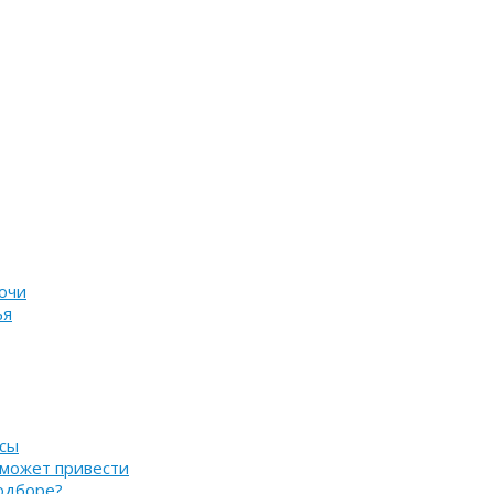
очи
ья
нсы
 может привести
подборе?