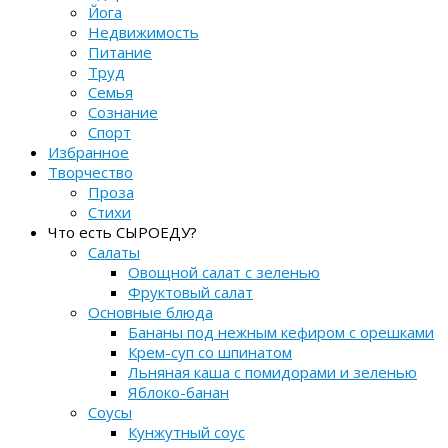
Йога
Недвижимость
Питание
Труд
Семья
Сознание
Спорт
Избранное
Творчество
Проза
Стихи
Что есть СЫРОЕДУ?
Салаты
Овощной салат с зеленью
Фруктовый салат
Основные блюда
Бананы под нежным кефиром с орешками
Крем-суп со шпинатом
Льняная каша с помидорами и зеленью
Яблоко-банан
Соусы
Кунжутный соус