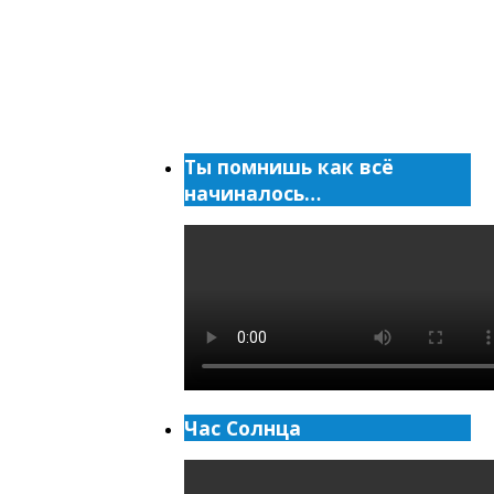
Ты помнишь как всё
начиналось…
Час Солнца