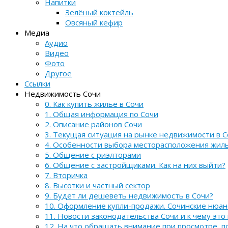
Напитки
Зелёный коктейль
Овсяный кефир
Медиа
Аудио
Видео
Фото
Другое
Ссылки
Недвижимость Сочи
0. Как купить жильё в Сочи
1. Общая информация по Сочи
2. Описание районов Сочи
3. Текущая ситуация на рынке недвижимости в С
4. Особенности выбора месторасположения жил
5. Общение с риэлторами
6. Общение с застройщиками. Как на них выйти?
7. Вторичка
8. Высотки и частный сектор
9. Будет ли дешеветь недвижимость в Сочи?
10. Оформление купли-продажи. Сочинские нюа
11. Новости законодательства Сочи и к чему это
12. На что обращать внимание при просмотре, 