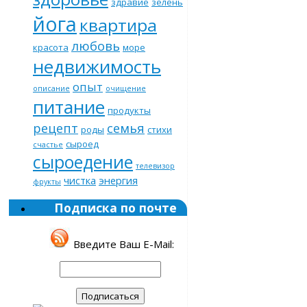
здравие
зелень
йога
квартира
любовь
красота
море
недвижимость
опыт
описание
очищение
питание
продукты
рецепт
семья
роды
стихи
сыроед
счастье
сыроедение
телевизор
чистка
энергия
фрукты
Подписка по почте
Введите Ваш E-Mail: