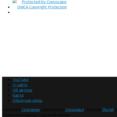
YouTube
О сайте
Об авторе
Карта
Обратная связь
Разумное
Сознание
, укрепление
Здоровья
, занятия
Йогой
п
Разумный подход к здравой жизни!