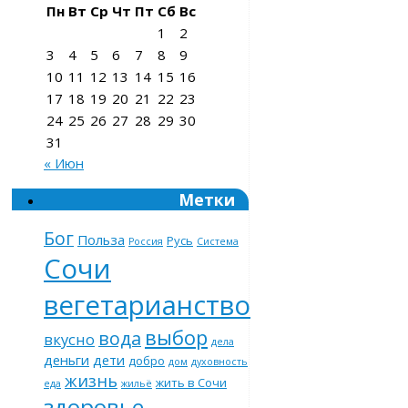
Пн
Вт
Ср
Чт
Пт
Сб
Вс
1
2
3
4
5
6
7
8
9
10
11
12
13
14
15
16
17
18
19
20
21
22
23
24
25
26
27
28
29
30
31
« Июн
Метки
Бог
Польза
Русь
Россия
Система
Сочи
вегетарианство
выбор
вода
вкусно
дела
деньги
дети
добро
дом
духовность
жизнь
жить в Сочи
еда
жильё
здоровье