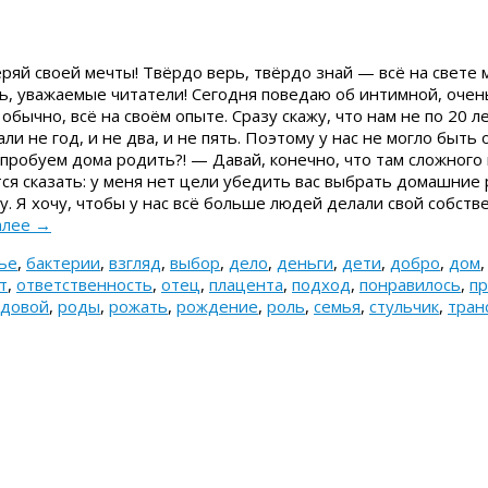
еряй своей мечты! Твёрдо верь, твёрдо знай — всё на свете
, уважаемые читатели! Сегодня поведаю об интимной, очень
обычно, всё на своём опыте. Сразу скажу, что нам не по 20 ле
ли не год, и не два, и не пять. Поэтому у нас не могло быт
попробуем дома родить?! — Давай, конечно, что там сложного
тся сказать: у меня нет цели убедить вас выбрать домашние 
ту. Я хочу, чтобы у нас всё больше людей делали свой собст
алее
→
ье
,
бактерии
,
взгляд
,
выбор
,
дело
,
деньги
,
дети
,
добро
,
дом
т
,
ответственность
,
отец
,
плацента
,
подход
,
понравилось
,
пр
довой
,
роды
,
рожать
,
рождение
,
роль
,
семья
,
стульчик
,
тран