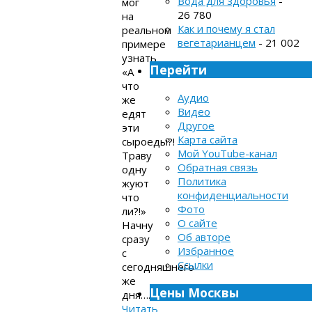
Вода для здоровья
-
мог
26 780
на
Как и почему я стал
реальном
вегетарианцем
- 21 002
примере
узнать
Перейти
«А
что
Аудио
же
Видео
едят
Другое
эти
Карта сайта
сыроеды?!
Мой YouTube-канал
Траву
Обратная связь
одну
Политика
жуют
конфиденциальности
что
Фото
ли?!»
О сайте
Начну
Об авторе
сразу
Избранное
с
Ссылки
сегодняшнего
же
Цены Москвы
дня….
Читать