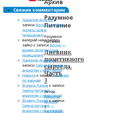
Архив
метки:
Свежие комментарии
Разумное
Данилов Андрей
к
Питание
записи
Весна — время
делать Шанк
пракшалану
Разумное
валерий николаевич
Питание
зайко
к записи
Весна —
время делать Шанк
Дневник
пракшалану
позитивного
Данилов Андрей
к
записи
Смена питания —
сыроеда.
аналогии с квартирой
Часть
Никита
к записи
Питание
3
по варнам
Всевед Ладов
к записи
Смена питания —
Автор:
аналогии с квартирой
Данилов
Всевед Ладов
к записи
Андрей
Смена питания —
|
аналогии с квартирой
14.10.2020