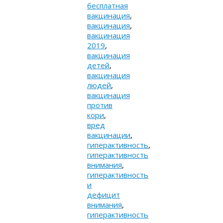
бесплатная
вакцинация
,
вакцинация
,
вакцинация
2019
,
вакцинация
детей
,
вакцинация
людей
,
вакцинация
против
кори
,
вред
вакцинации
,
гиперактивность
,
гиперактивность
внимания
,
гиперактивность
и
дефицит
внимания
,
гиперактивность