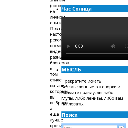
(проверено
Час Солнца
на
личном
опыте).
Поэтому
настоятельно
рекомендую
посмотреть
видео
разных
блогеров
в
МЫСЛЬ
том
стиле
Прекратите искать
питания,
бессмысленные отговорки и
который
примите правду: вы либо
вы
глупы, либо ленивы, либо вам
выбрали,
наплевать.
а
ещё
Поиск
лучше
прочитать