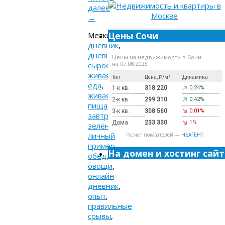
далее
→
Цены Сочи
Метки:
дневник
,
дневник
Цены на недвижимость в Сочи
сыроеда
,
на 07.08.2026
живая
Тип
Цена, ₽/м²
Динамика
еда
,
1-к кв.
318 220
0,24%
живая
2-к кв.
299 310
0,42%
пища
,
3-к кв.
308 560
0,01%
завтрак
,
Дома
233 330
1%
зелень
,
личный
Расчет показателей —
НЕАГЕНТ
пример
,
На домен и хостинг сайт
обед
,
овощи
,
онлайн
дневник
,
опыт
,
правильные
срывы
,