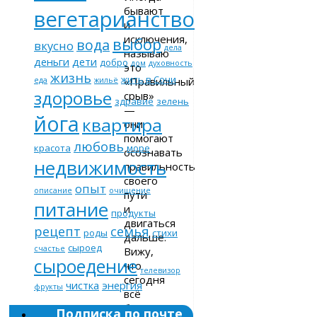
бывают
вегетарианство
и
исключения,
выбор
вода
вкусно
дела
называю
деньги
дети
добро
дом
духовность
это
жизнь
жить в Сочи
«Правильный
еда
жильё
здоровье
срыв»
здравие
зелень
—
йога
квартира
они
помогают
любовь
красота
море
осознавать
недвижимость
правильность
своего
опыт
описание
очищение
пути
питание
и
продукты
двигаться
рецепт
семья
роды
стихи
дальше.
сыроед
счастье
Вижу,
сыроедение
что
телевизор
сегодня
чистка
энергия
фрукты
всё
больше
Подписка по почте