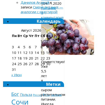
Данилов Андрей
к
|
04.11.2020
записи
Смена питания —
Питание
аналогии с квартирой
4
комментария
Календарь
Август 2026
Пн
Вт
Ср
Чт
Пт
Сб
Вс
1
2
3
4
5
6
7
8
9
10
11
12
13
14
15
16
17
18
19
20
21
22
23
Приветствую!
24
25
26
27
28
29
30
Уже
31
5,5
« Июн
лет
я
Метки
на
сыром
Бог
растительном
Польза
Русь
Россия
Система
питании.
Сочи
Иногда