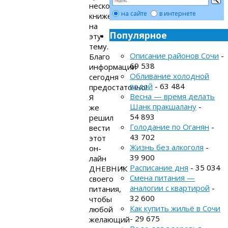
несколько
на сайте
в интернете
книжек
на
Популярное
эту
тему.
Описание районов Сочи
-
Благо
69 538
информации
Обливание холодной
сегодня
водой
- 63 484
предостаточно!
Весна — время делать
Я
Шанк пракшалану
-
же
54 893
решил
Голодание по Оганян
-
вести
43 702
этот
Жизнь без алкоголя
-
он-
39 900
лайн
Расписание дня
- 35 034
ДНЕВНИК
Смена питания —
своего
аналогии с квартирой
-
питания,
32 600
чтобы
Как купить жильё в Сочи
любой
- 29 675
желающий