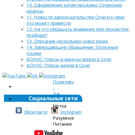
10. Оформление купли-продажи. Сочинские
нюансы
11. Новости законодательства Сочи и к чему
это может привести
12. На что обращать внимание при просмотре,
подборе?
13. Описание нескольких новостроек
14. Завершающее обращение. Полезные
ссылки
БОНУС: Плюсы и минусы жизни в Сочи
БОНУС: Плюсы жизни в Сочи
Позитиву
-
ДА!
Социальные сети
»
Метка
»
ВКонтакте
Instagram
Разумное
Питание