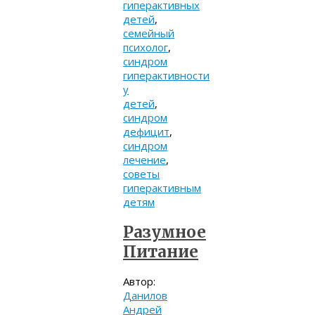
гиперактивных
детей
,
семейный
психолог
,
синдром
гиперактивности
у
детей
,
синдром
дефицит
,
синдром
лечение
,
советы
гиперактивным
детям
Разумное
Питание
Автор:
Данилов
Андрей