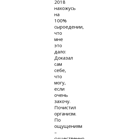
2018
нахожусь
на
100%
сыроедении,
что
мне
это
дало:
Доказал
сам
себе,
что
могу,
если
очень
захочу.
Почистил
организм.
По
ощущениям
–
существенно.