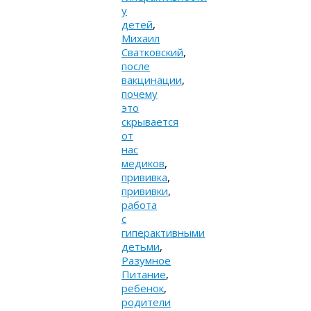
у
детей
,
Михаил
Сватковский
,
после
вакцинации
,
почему
это
скрывается
от
нас
медиков
,
прививка
,
прививки
,
работа
с
гиперактивными
детьми
,
Разумное
Питание
,
ребенок
,
родители