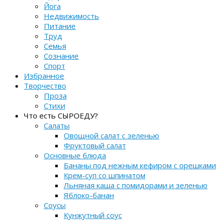
Йога
Недвижимость
Питание
Труд
Семья
Сознание
Спорт
Избранное
Творчество
Проза
Стихи
Что есть СЫРОЕДУ?
Салаты
Овощной салат с зеленью
Фруктовый салат
Основные блюда
Бананы под нежным кефиром с орешками
Крем-суп со шпинатом
Льняная каша с помидорами и зеленью
Яблоко-банан
Соусы
Кунжутный соус