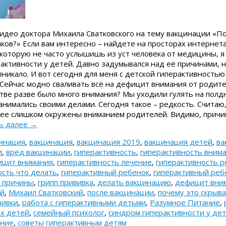
видео доктора Михаила Сватковского на тему вакцинации «П
иков?» Если вам интересно – найдете на просторах интернет
которую не часто услышишь из уст человека от медицины, я
активности у детей. Давно задумывался над её причинами, н
зникало. И вот сегодня для меня с детской гиперактивностью
Сейчас модно сваливать всё на дефицит внимания от родите
тве разве было много внимания? Мы уходили гулять на полдн
анимались своими делами. Сегодня такое – редкость. Считаю,
ее слишком окружены вниманием родителей. Видимо, причин
ь далее
→
цинация
,
вакцинация
,
вакцинация 2019
,
вакцинация детей
,
ва
и
,
вред вакцинации
,
гиперактивность
,
гиперактивность вним
ицит внимания
,
гиперактивность лечение
,
гиперактивность р
ость что делать
,
гиперактивный ребенок
,
гиперактивный реб
к причины
,
грипп прививка
,
делать вакцинацию
,
дефицит вни
ей
,
Михаил Сватковский
,
после вакцинации
,
почему это скрыва
вивки
,
работа с гиперактивными детьми
,
Разумное Питание
,
х детей
,
семейный психолог
,
синдром гиперактивности у де
ение
,
советы гиперактивным детям