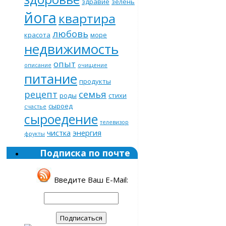
здравие
зелень
йога
квартира
любовь
красота
море
недвижимость
опыт
описание
очищение
питание
продукты
рецепт
семья
роды
стихи
сыроед
счастье
сыроедение
телевизор
чистка
энергия
фрукты
Подписка по почте
Введите Ваш E-Mail: