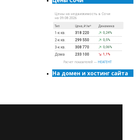
Цены Сочи
Цены на недвижимость в Сочи
на 09.08.2026
Тип
Цена, ₽/м²
Динамика
1-к кв.
318 220
0,24%
2-к кв.
299 550
0,5%
3-к кв.
308 770
0,06%
Дома
233 100
1,1%
Расчет показателей —
НЕАГЕНТ
На домен и хостинг сайта