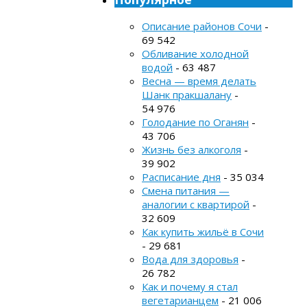
Описание районов Сочи
-
69 542
Обливание холодной
водой
- 63 487
Весна — время делать
Шанк пракшалану
-
54 976
Голодание по Оганян
-
43 706
Жизнь без алкоголя
-
39 902
Расписание дня
- 35 034
Смена питания —
аналогии с квартирой
-
32 609
Как купить жильё в Сочи
- 29 681
Вода для здоровья
-
26 782
Как и почему я стал
вегетарианцем
- 21 006