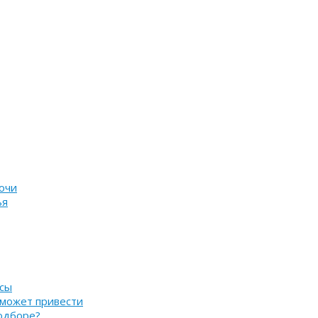
очи
ья
нсы
 может привести
подборе?