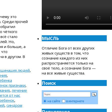
очему это
а. Среди прочей
 обратил
о чёткого
 всё стало
МЫСЛЬ
лей. Но,
я и больше, а
Отличие Бога от всех других
 что
живых существ в том, что
а в другом. В
сознание каждого из них
распространяется только на
своё тело, а сознание Бога —
кцинация людей
,
на все живые существа.
ания
,
ебенка
Поиск
енок признаки
,
мания
,
лечение
ется от нас
ребенок
,
на сайте
в интернете
тей
,
синдром
Популярное