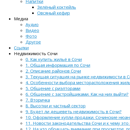
Напитки
Зелёный коктейль
Овсяный кефир
Медиа
Аудио
Видео
Фото
Другое
Ссылки
Недвижимость Сочи
0. Как купить жильё в Сочи
1. Общая информация по Сочи
2. Описание районов Сочи
3. Текущая ситуация на рынке недвижимости в С
4. Особенности выбора месторасположения жил
5. Общение с риэлторами
6. Общение с застройщиками. Как на них выйти?
7. Вторичка
8. Высотки и частный сектор
9. Будет ли дешеветь недвижимость в Сочи?
10. Оформление купли-продажи. Сочинские нюа
11. Новости законодательства Сочи и к чему это
12. На что обращать внимание при просмотре, 