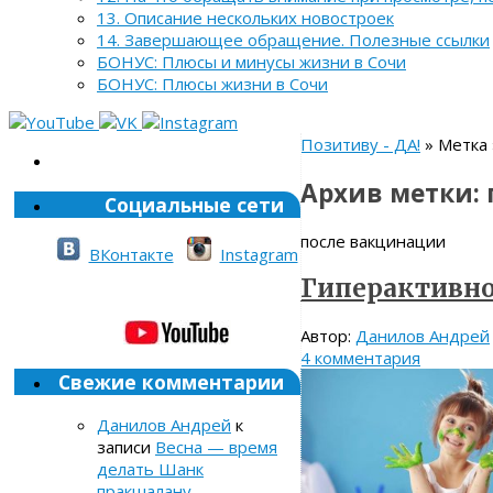
13. Описание нескольких новостроек
14. Завершающее обращение. Полезные ссылки
БОНУС: Плюсы и минусы жизни в Сочи
БОНУС: Плюсы жизни в Сочи
Позитиву - ДА!
» Метка 
Архив метки:
Социальные сети
после вакцинации
ВКонтакте
Instagram
Гиперактивно
Автор:
Данилов Андрей
4 комментария
Свежие комментарии
Данилов Андрей
к
записи
Весна — время
делать Шанк
пракшалану