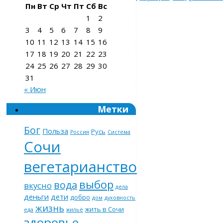
Пн
Вт
Ср
Чт
Пт
Сб
Вс
1
2
3
4
5
6
7
8
9
10
11
12
13
14
15
16
17
18
19
20
21
22
23
24
25
26
27
28
29
30
31
« Июн
Метки
Бог
Польза
Русь
Россия
Система
Сочи
вегетарианство
выбор
вода
вкусно
дела
деньги
дети
добро
дом
духовность
жизнь
жить в Сочи
еда
жильё
здоровье