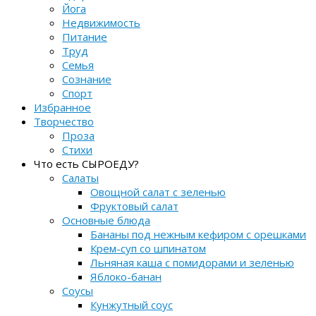
Йога
Недвижимость
Питание
Труд
Семья
Сознание
Спорт
Избранное
Творчество
Проза
Стихи
Что есть СЫРОЕДУ?
Салаты
Овощной салат с зеленью
Фруктовый салат
Основные блюда
Бананы под нежным кефиром с орешками
Крем-суп со шпинатом
Льняная каша с помидорами и зеленью
Яблоко-банан
Соусы
Кунжутный соус