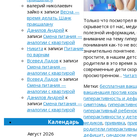
валерий николаевич
зайко
к записи
Весна —
время делать Шанк
Только что посмотрел 
пракшалану
скрывается от нас, мед
Данилов Андрей
к
полезной информации, 
записи
Смена питания —
внимание на тему гипер
аналогии с квартирой
понимания как-то не во
Никита
к записи
Питание
значительно понятнее. 
по варнам
простите, в нашем детс
Всевед Ладов
к записи
родители в это время з
Смена питания —
современные дети скор
аналогии с квартирой
просмотренном…
Читат
Всевед Ладов
к записи
Смена питания —
Метки:
бесплатная вак
аналогии с квартирой
вакцинация против кор
Данилов Андрей
к
гиперактивность и деф
записи
Смена питания —
симптомы
,
гиперактивн
аналогии с квартирой
гиперактивный ребено
гиперактивности у дет
Календарь
медиков
,
прививка
,
при
родители гиперактивны
Август 2026
дефицит
,
синдром леч