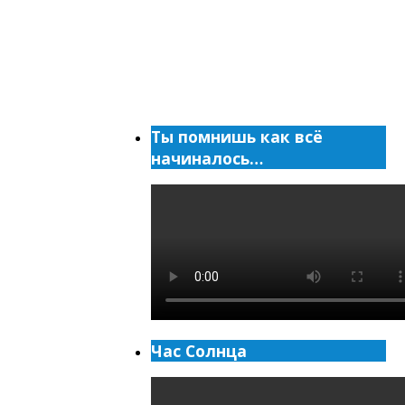
Ты помнишь как всё
начиналось…
Час Солнца