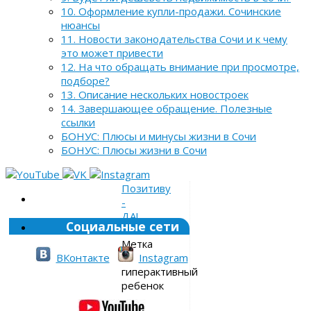
10. Оформление купли-продажи. Сочинские
нюансы
11. Новости законодательства Сочи и к чему
это может привести
12. На что обращать внимание при просмотре,
подборе?
13. Описание нескольких новостроек
14. Завершающее обращение. Полезные
ссылки
БОНУС: Плюсы и минусы жизни в Сочи
БОНУС: Плюсы жизни в Сочи
Позитиву
-
ДА!
Социальные сети
»
Метка
»
ВКонтакте
Instagram
гиперактивный
ребенок