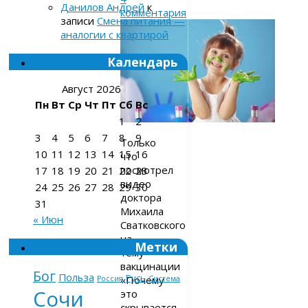
Данилов Андрей
к
комментария
записи
Смена питания —
аналогии с квартирой
Календарь
Август 2026
Пн
Вт
Ср
Чт
Пт
Сб
Вс
1
2
3
4
5
6
7
8
9
Только
10
11
12
13
14
15
16
что
посмотрел
17
18
19
20
21
22
23
видео
24
25
26
27
28
29
30
доктора
31
Михаила
« Июн
Сватковского
на
Метки
тему
вакцинации
Бог
Польза
Русь
«Почему
Россия
Система
Сочи
это
скрывается