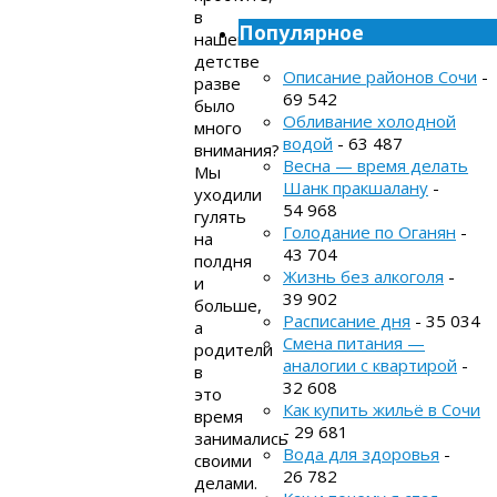
в
Популярное
нашем
детстве
Описание районов Сочи
-
разве
69 542
было
Обливание холодной
много
водой
- 63 487
внимания?
Весна — время делать
Мы
Шанк пракшалану
-
уходили
54 968
гулять
Голодание по Оганян
-
на
43 704
полдня
Жизнь без алкоголя
-
и
39 902
больше,
Расписание дня
- 35 034
а
Смена питания —
родители
аналогии с квартирой
-
в
32 608
это
Как купить жильё в Сочи
время
- 29 681
занимались
Вода для здоровья
-
своими
26 782
делами.