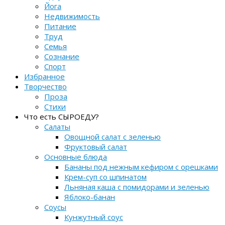
Йога
Недвижимость
Питание
Труд
Семья
Сознание
Спорт
Избранное
Творчество
Проза
Стихи
Что есть СЫРОЕДУ?
Салаты
Овощной салат с зеленью
Фруктовый салат
Основные блюда
Бананы под нежным кефиром с орешками
Крем-суп со шпинатом
Льняная каша с помидорами и зеленью
Яблоко-банан
Соусы
Кунжутный соус