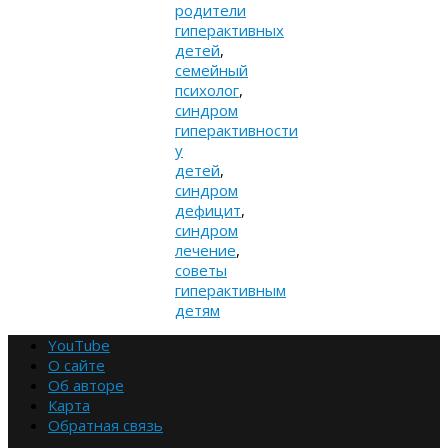
родители
гиперактивных
детей
,
семейный
психолог
,
синдром
гиперактивности
у
детей
,
синдром
дефицит
,
синдром
лечение
,
советы
гиперактивным
детям
YouTube
О сайте
Об авторе
Карта
Обратная связь