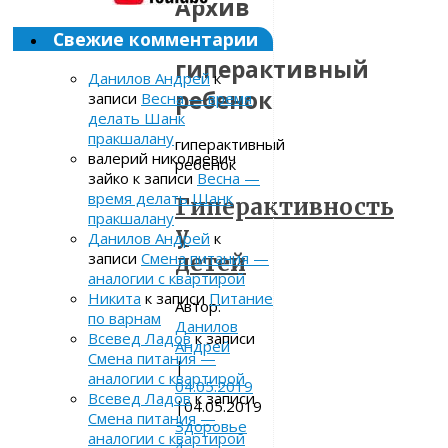
Архив
метки:
Свежие комментарии
гиперактивный
Данилов Андрей
к
ребенок
записи
Весна — время
делать Шанк
пракшалану
гиперактивный
валерий николаевич
ребенок
зайко
к записи
Весна —
время делать Шанк
Гиперактивность
пракшалану
у
Данилов Андрей
к
записи
Смена питания —
детей
аналогии с квартирой
Никита
к записи
Питание
Автор:
по варнам
Данилов
Всевед Ладов
к записи
Андрей
Смена питания —
|
аналогии с квартирой
04.05.2019
Всевед Ладов
к записи
|
04.05.2019
Смена питания —
Здоровье
аналогии с квартирой
4