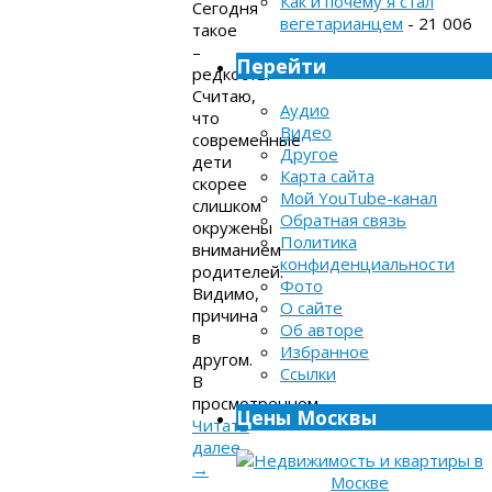
Как и почему я стал
Сегодня
вегетарианцем
- 21 006
такое
–
Перейти
редкость.
Считаю,
Аудио
что
Видео
современные
Другое
дети
Карта сайта
скорее
Мой YouTube-канал
слишком
Обратная связь
окружены
Политика
вниманием
конфиденциальности
родителей.
Фото
Видимо,
О сайте
причина
Об авторе
в
Избранное
другом.
Ссылки
В
просмотренном…
Цены Москвы
Читать
далее
→