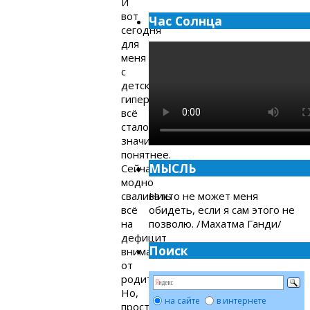
И
вот
Час Солнца
сегодня
для
меня
с
детской
гиперактивностью
всё
стало
значительно
понятнее.
МЫСЛЬ
Сейчас
модно
сваливать
Никто не может меня
всё
обидеть, если я сам этого не
на
позволю. /Махатма Ганди/
дефицит
Поиск
внимания
от
родителей.
Но,
на сайте
в интернете
простите,