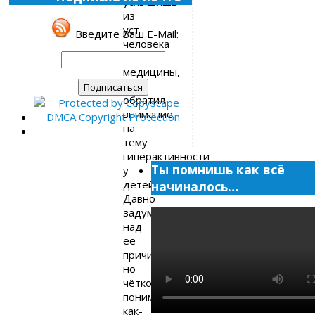
услышишь
из
уст
Введите Ваш E-Mail:
человека
от
медицины,
я
обратил
внимание
на
тему
гиперактивности
Ты помнишь как всё
у
детей.
начиналось…
Давно
задумывался
над
её
причинами,
но
чёткого
понимания
как-