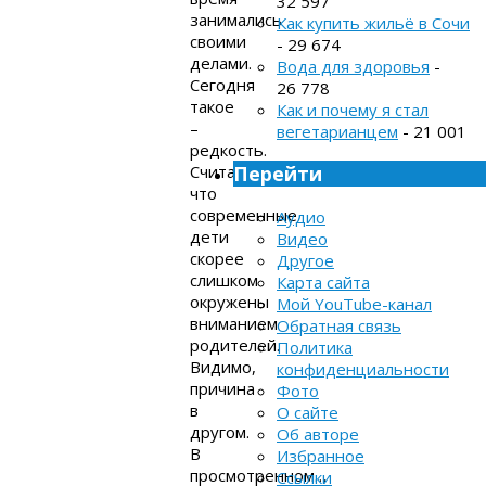
32 597
занимались
Как купить жильё в Сочи
своими
- 29 674
делами.
Вода для здоровья
-
Сегодня
26 778
такое
Как и почему я стал
–
вегетарианцем
- 21 001
редкость.
Считаю,
Перейти
что
современные
Аудио
дети
Видео
скорее
Другое
слишком
Карта сайта
окружены
Мой YouTube-канал
вниманием
Обратная связь
родителей.
Политика
Видимо,
конфиденциальности
причина
Фото
в
О сайте
другом.
Об авторе
В
Избранное
просмотренном…
Ссылки