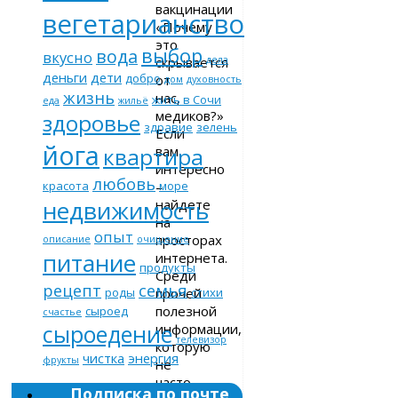
вакцинации
вегетарианство
«Почему
это
выбор
вода
вкусно
скрывается
дела
деньги
дети
добро
от
дом
духовность
жизнь
нас,
жить в Сочи
еда
жильё
медиков?»
здоровье
здравие
зелень
Если
йога
вам
квартира
интересно
любовь
–
красота
море
недвижимость
найдете
на
опыт
просторах
описание
очищение
питание
интернета.
продукты
Среди
рецепт
семья
прочей
роды
стихи
полезной
сыроед
счастье
сыроедение
информации,
телевизор
которую
чистка
энергия
фрукты
не
часто
Подписка по почте