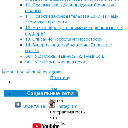
10. Оформление купли-продажи. Сочинские
нюансы
11. Новости законодательства Сочи и к чему
это может привести
12. На что обращать внимание при просмотре,
подборе?
13. Описание нескольких новостроек
14. Завершающее обращение. Полезные
ссылки
БОНУС: Плюсы и минусы жизни в Сочи
БОНУС: Плюсы жизни в Сочи
Позитиву
-
ДА!
Социальные сети
»
Метка
»
ВКонтакте
Instagram
гиперактивность
что
делать