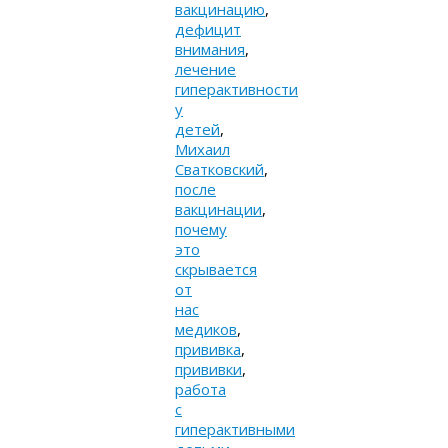
вакцинацию
,
дефицит
внимания
,
лечение
гиперактивности
у
детей
,
Михаил
Сватковский
,
после
вакцинации
,
почему
это
скрывается
от
нас
медиков
,
прививка
,
прививки
,
работа
с
гиперактивными