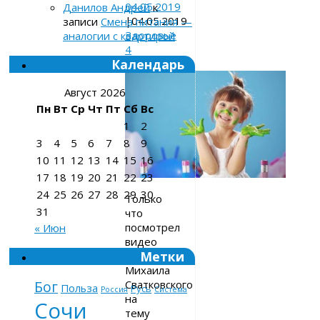
04.05.2019
Данилов Андрей
к
|
04.05.2019
записи
Смена питания —
Здоровье
аналогии с квартирой
4
Календарь
комментария
Август 2026
Пн
Вт
Ср
Чт
Пт
Сб
Вс
1
2
3
4
5
6
7
8
9
10
11
12
13
14
15
16
17
18
19
20
21
22
23
24
25
26
27
28
29
30
Только
31
что
посмотрел
« Июн
видео
Метки
доктора
Михаила
Сватковского
Бог
Польза
Русь
Россия
Система
на
Сочи
тему