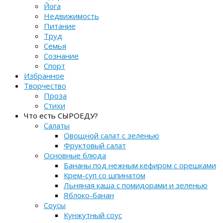
Йога
Недвижимость
Питание
Труд
Семья
Сознание
Спорт
Избранное
Творчество
Проза
Стихи
Что есть СЫРОЕДУ?
Салаты
Овощной салат с зеленью
Фруктовый салат
Основные блюда
Бананы под нежным кефиром с орешками
Крем-суп со шпинатом
Льняная каша с помидорами и зеленью
Яблоко-банан
Соусы
Кунжутный соус