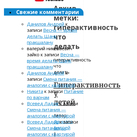
Архив
Свежие комментарии
метки:
Данилов Андрей
к
гиперактивность
записи
Весна — время
что
делать Шанк
пракшалану
делать
валерий николаевич
зайко
к записи
Весна —
гиперактивность
время делать Шанк
что
пракшалану
делать
Данилов Андрей
к
записи
Смена питания —
Гиперактивность
аналогии с квартирой
Никита
к записи
Питание
у
по варнам
детей
Всевед Ладов
к записи
Смена питания —
Автор:
аналогии с квартирой
Данилов
Всевед Ладов
к записи
Андрей
Смена питания —
|
аналогии с квартирой