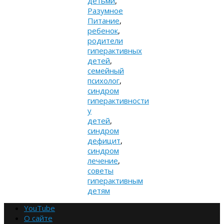
детьми
,
Разумное
Питание
,
ребенок
,
родители
гиперактивных
детей
,
семейный
психолог
,
синдром
гиперактивности
у
детей
,
синдром
дефицит
,
синдром
лечение
,
советы
гиперактивным
детям
YouTube
О сайте