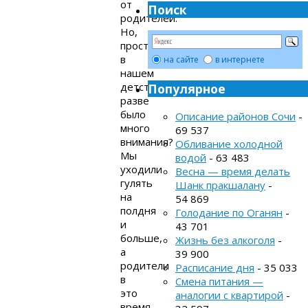
от
Поиск
родителей.
Но,
простите,
в
на сайте
в интернете
нашем
детстве
Популярное
разве
было
Описание районов Сочи
-
много
69 537
внимания?
Обливание холодной
Мы
водой
- 63 483
уходили
Весна — время делать
гулять
Шанк пракшалану
-
на
54 869
полдня
Голодание по Оганян
-
и
43 701
больше,
Жизнь без алкоголя
-
а
39 900
родители
Расписание дня
- 35 033
в
Смена питания —
это
аналогии с квартирой
-
время