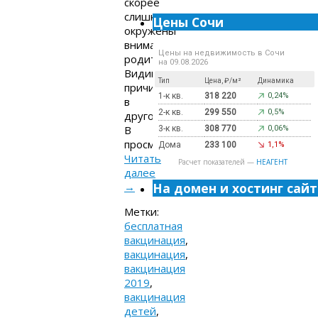
скорее
слишком
Цены Сочи
окружены
вниманием
Цены на недвижимость в Сочи
родителей.
на 09.08.2026
Видимо,
Тип
Цена, ₽/м²
Динамика
причина
1-к кв.
318 220
0,24%
в
2-к кв.
299 550
0,5%
другом.
В
3-к кв.
308 770
0,06%
просмотренном…
Дома
233 100
1,1%
Читать
Расчет показателей —
НЕАГЕНТ
далее
→
На домен и хостинг сайт
Метки:
бесплатная
вакцинация
,
вакцинация
,
вакцинация
2019
,
вакцинация
детей
,