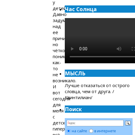
у
детей.
Час Солнца
Давно
задумывался
над
её
причинами,
но
чёткого
понимания
как-
то
МЫСЛЬ
не
возникало.
Лучше отказаться от острого
И
словца, чем от друга. /
вот
Квинтилиан/
сегодня
для
Поиск
меня
с
детской
гиперактивностью
на сайте
в интернете
всё