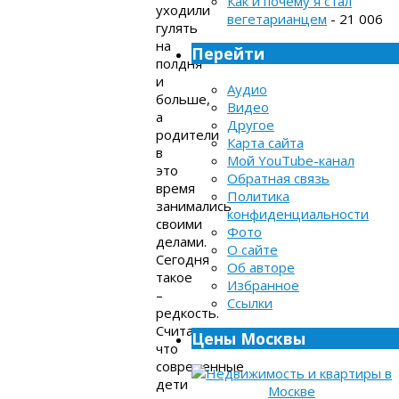
Как и почему я стал
уходили
вегетарианцем
- 21 006
гулять
на
Перейти
полдня
и
Аудио
больше,
Видео
а
Другое
родители
Карта сайта
в
Мой YouTube-канал
это
Обратная связь
время
Политика
занимались
конфиденциальности
своими
Фото
делами.
О сайте
Сегодня
Об авторе
такое
Избранное
–
Ссылки
редкость.
Считаю,
Цены Москвы
что
современные
дети