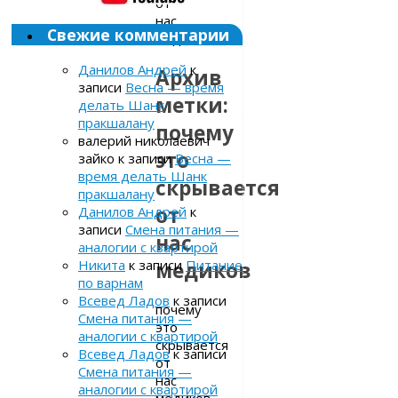
от
нас
Свежие комментарии
медиков
Данилов Андрей
к
Архив
записи
Весна — время
метки:
делать Шанк
пракшалану
почему
валерий николаевич
это
зайко
к записи
Весна —
время делать Шанк
скрывается
пракшалану
от
Данилов Андрей
к
записи
Смена питания —
нас
аналогии с квартирой
Никита
к записи
Питание
медиков
по варнам
Всевед Ладов
к записи
почему
Смена питания —
это
аналогии с квартирой
скрывается
Всевед Ладов
к записи
от
Смена питания —
нас
аналогии с квартирой