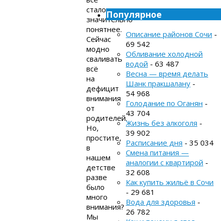
стало
Популярное
значительно
понятнее.
Описание районов Сочи
-
Сейчас
69 542
модно
Обливание холодной
сваливать
водой
- 63 487
всё
Весна — время делать
на
Шанк пракшалану
-
дефицит
54 968
внимания
Голодание по Оганян
-
от
43 704
родителей.
Жизнь без алкоголя
-
Но,
39 902
простите,
Расписание дня
- 35 034
в
Смена питания —
нашем
аналогии с квартирой
-
детстве
32 608
разве
Как купить жильё в Сочи
было
- 29 681
много
Вода для здоровья
-
внимания?
26 782
Мы