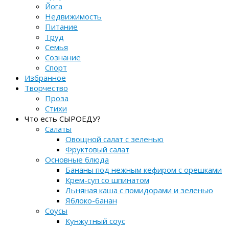
Йога
Недвижимость
Питание
Труд
Семья
Сознание
Спорт
Избранное
Творчество
Проза
Стихи
Что есть СЫРОЕДУ?
Салаты
Овощной салат с зеленью
Фруктовый салат
Основные блюда
Бананы под нежным кефиром с орешками
Крем-суп со шпинатом
Льняная каша с помидорами и зеленью
Яблоко-банан
Соусы
Кунжутный соус