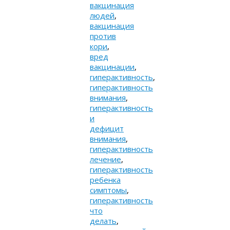
вакцинация
людей
,
вакцинация
против
кори
,
вред
вакцинации
,
гиперактивность
,
гиперактивность
внимания
,
гиперактивность
и
дефицит
внимания
,
гиперактивность
лечение
,
гиперактивность
ребенка
симптомы
,
гиперактивность
что
делать
,