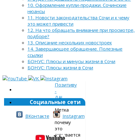
10. Оформление купли-продажи. Сочинские
нюансы
11. Новости законодательства Сочи и к чему
это может привести
12. На что обращать внимание при просмотре,
подборе?
13. Описание нескольких новостроек
14. Завершающее обращение. Полезные
ссылки
БОНУС: Плюсы и минусы жизни в Сочи
БОНУС: Плюсы жизни в Сочи
Позитиву
-
ДА!
Социальные сети
»
Метка
»
ВКонтакте
Instagram
почему
это
скрывается