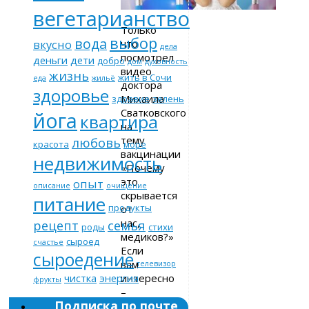
вегетарианство
Только
выбор
вода
что
вкусно
дела
посмотрел
деньги
дети
добро
дом
духовность
видео
жизнь
жить в Сочи
еда
жильё
доктора
здоровье
Михаила
здравие
зелень
Сватковского
йога
квартира
на
тему
любовь
красота
море
вакцинации
недвижимость
«Почему
это
опыт
описание
очищение
скрывается
питание
продукты
от
нас,
рецепт
семья
роды
стихи
медиков?»
сыроед
счастье
Если
сыроедение
вам
телевизор
интересно
чистка
энергия
фрукты
–
Подписка по почте
найдете