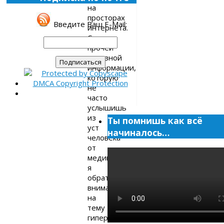
на
просторах
Введите Ваш E-Mail:
интернета.
Среди
прочей
полезной
информации,
которую
не
часто
услышишь
из
Ты помнишь как всё
уст
начиналось…
человека
от
медицины,
я
обратил
внимание
на
тему
гиперактивности