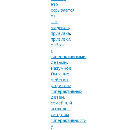
это
скрывается
от
нас
медиков
,
прививка
,
прививки
,
работа
с
гиперактивными
детьми
,
Разумное
Питание
,
ребенок
,
родители
гиперактивных
детей
,
семейный
психолог
,
синдром
гиперактивности
у