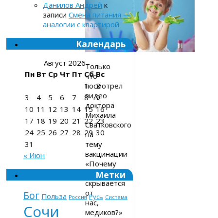
Данилов Андрей
к
записи
Смена питания —
аналогии с квартирой
Календарь
Август 2026
Только
Пн
Вт
Ср
Чт
Пт
Сб
Вс
что
посмотрел
1
2
видео
3
4
5
6
7
8
9
доктора
10
11
12
13
14
15
16
Михаила
17
18
19
20
21
22
23
Сватковского
24
25
26
27
28
29
30
на
тему
31
вакцинации
« Июн
«Почему
это
Метки
скрывается
от
Бог
Польза
Русь
Россия
Система
нас,
Сочи
медиков?»