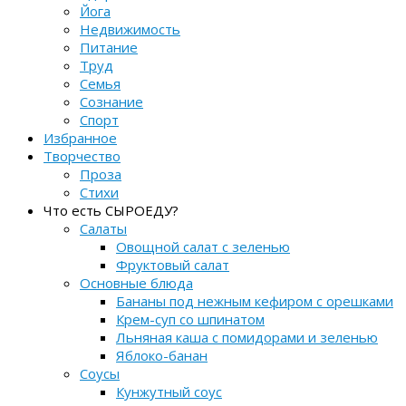
Йога
Недвижимость
Питание
Труд
Семья
Сознание
Спорт
Избранное
Творчество
Проза
Стихи
Что есть СЫРОЕДУ?
Салаты
Овощной салат с зеленью
Фруктовый салат
Основные блюда
Бананы под нежным кефиром с орешками
Крем-суп со шпинатом
Льняная каша с помидорами и зеленью
Яблоко-банан
Соусы
Кунжутный соус