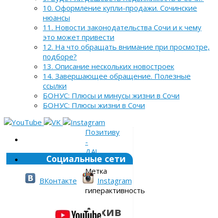
10. Оформление купли-продажи. Сочинские
нюансы
11. Новости законодательства Сочи и к чему
это может привести
12. На что обращать внимание при просмотре,
подборе?
13. Описание нескольких новостроек
14. Завершающее обращение. Полезные
ссылки
БОНУС: Плюсы и минусы жизни в Сочи
БОНУС: Плюсы жизни в Сочи
Позитиву
-
ДА!
Социальные сети
»
Метка
»
ВКонтакте
Instagram
гиперактивность
Архив