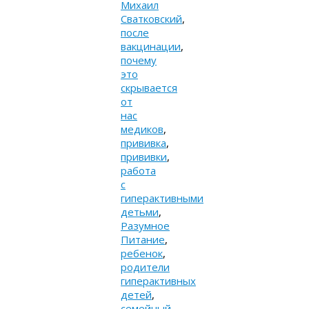
Михаил
Сватковский
,
после
вакцинации
,
почему
это
скрывается
от
нас
медиков
,
прививка
,
прививки
,
работа
с
гиперактивными
детьми
,
Разумное
Питание
,
ребенок
,
родители
гиперактивных
детей
,
семейный