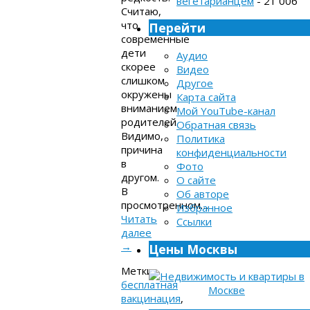
вегетарианцем
- 21 006
Считаю,
что
Перейти
современные
дети
Аудио
скорее
Видео
слишком
Другое
окружены
Карта сайта
вниманием
Мой YouTube-канал
родителей.
Обратная связь
Видимо,
Политика
причина
конфиденциальности
в
Фото
другом.
О сайте
В
Об авторе
просмотренном…
Избранное
Читать
Ссылки
далее
→
Цены Москвы
Метки:
бесплатная
вакцинация
,