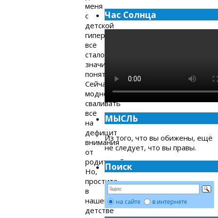
меня
Час Солнца
с
детской
гиперактивностью
всё
стало
значительно
понятнее.
Сейчас
модно
сваливать
всё
МЫСЛЬ
на
дефицит
Из того, что вы обижены, ещё
внимания
не следует, что вы правы.
от
родителей.
Поиск
Но,
простите,
в
нашем
на сайте
в интернете
детстве