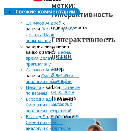
метки:
Свежие комментарии
гиперактивность
Данилов Андрей
к
гиперактивность
записи
Весна — время
делать Шанк
Гиперактивность
пракшалану
валерий николаевич
у
зайко
к записи
Весна —
детей
время делать Шанк
пракшалану
Автор:
Данилов Андрей
к
Данилов
записи
Смена питания —
Андрей
аналогии с квартирой
|
Никита
к записи
Питание
04.05.2019
по варнам
|
04.05.2019
Всевед Ладов
к записи
Здоровье
Смена питания —
4
аналогии с квартирой
комментария
Всевед Ладов
к записи
Смена питания —
аналогии с квартирой