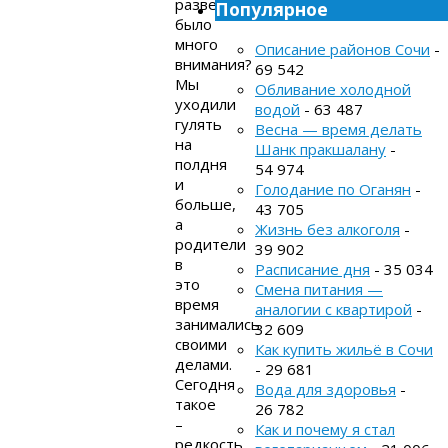
разве
Популярное
было
много
Описание районов Сочи
-
внимания?
69 542
Мы
Обливание холодной
уходили
водой
- 63 487
гулять
Весна — время делать
на
Шанк пракшалану
-
полдня
54 974
и
Голодание по Оганян
-
больше,
43 705
а
Жизнь без алкоголя
-
родители
39 902
в
Расписание дня
- 35 034
это
Смена питания —
время
аналогии с квартирой
-
занимались
32 609
своими
Как купить жильё в Сочи
делами.
- 29 681
Сегодня
Вода для здоровья
-
такое
26 782
–
Как и почему я стал
редкость.