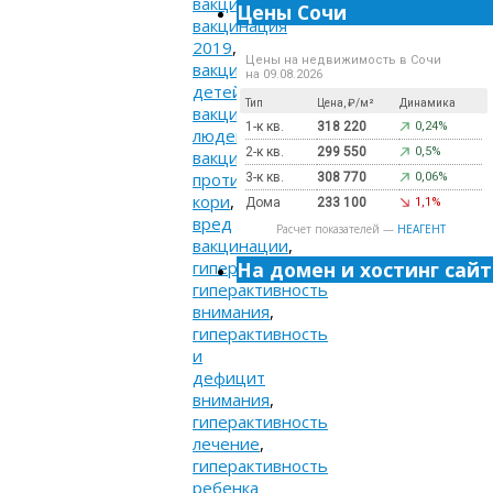
вакцинация
,
Цены Сочи
вакцинация
2019
,
Цены на недвижимость в Сочи
вакцинация
на 09.08.2026
детей
,
Тип
Цена, ₽/м²
Динамика
вакцинация
1-к кв.
318 220
0,24%
людей
,
2-к кв.
299 550
0,5%
вакцинация
против
3-к кв.
308 770
0,06%
кори
,
Дома
233 100
1,1%
вред
Расчет показателей —
НЕАГЕНТ
вакцинации
,
гиперактивность
,
На домен и хостинг сайт
гиперактивность
внимания
,
гиперактивность
и
дефицит
внимания
,
гиперактивность
лечение
,
гиперактивность
ребенка