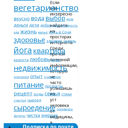
Если
вегетарианство
вам
интересно
выбор
вода
вкусно
–
дела
деньги
дети
найдете
добро
дом
духовность
жизнь
на
жить в Сочи
еда
жильё
просторах
здоровье
здравие
зелень
интернета.
йога
Среди
квартира
прочей
любовь
полезной
красота
море
информации,
недвижимость
которую
опыт
не
описание
очищение
часто
питание
продукты
услышишь
рецепт
семья
из
роды
стихи
уст
сыроед
счастье
человека
сыроедение
телевизор
от
чистка
энергия
медицины,
фрукты
я
Подписка по почте
обратил