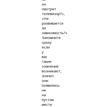
он
смотрит
телевизор?»,
«Не
развивается
ли
зависимость?»
Запомните
сразу:
если
у
вас
такие
сомнения
возникают,
значит,
они
появились
не
на
пустом
месте