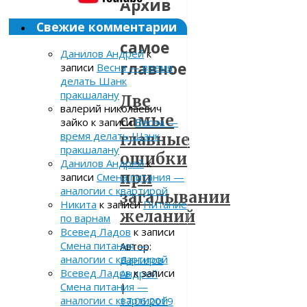
Архив
метки:
Свежие комментарии
самое
Данилов Андрей
к
главное
записи
Весна — время
делать Шанк
пракшалану
Две
валерий николаевич
самые
зайко
к записи
Весна —
время делать Шанк
главные
пракшалану
ошибки
Данилов Андрей
к
при
записи
Смена питания —
аналогии с квартирой
загадывании
Никита
к записи
Питание
желаний
по варнам
Всевед Ладов
к записи
Смена питания —
Автор:
аналогии с квартирой
Данилов
Всевед Ладов
к записи
Андрей
Смена питания —
|
аналогии с квартирой
17.06.2019