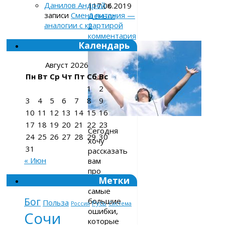
Данилов Андрей
к
|
17.06.2019
записи
Смена питания —
Деньги
аналогии с квартирой
2
комментария
Календарь
Август 2026
Пн
Вт
Ср
Чт
Пт
Сб
Вс
1
2
3
4
5
6
7
8
9
10
11
12
13
14
15
16
17
18
19
20
21
22
23
Сегодня
24
25
26
27
28
29
30
хочу
31
рассказать
« Июн
вам
про
Метки
две
самые
Бог
большие
Польза
Русь
Россия
Система
ошибки,
Сочи
которые