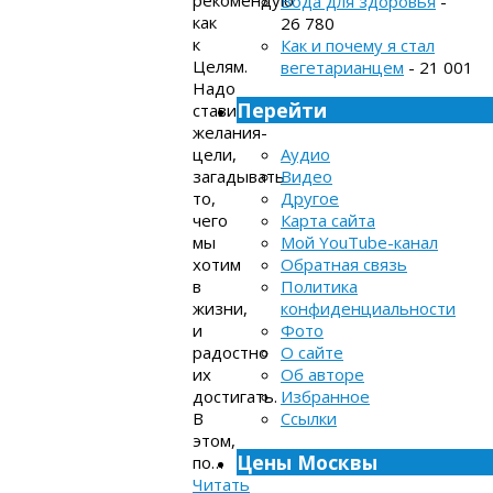
рекомендую
Вода для здоровья
-
как
26 780
к
Как и почему я стал
Целям.
вегетарианцем
- 21 001
Надо
Перейти
ставить
желания-
цели,
Аудио
загадывать
Видео
то,
Другое
чего
Карта сайта
мы
Мой YouTube-канал
хотим
Обратная связь
в
Политика
жизни,
конфиденциальности
и
Фото
радостно
О сайте
их
Об авторе
достигать.
Избранное
В
Ссылки
этом,
Цены Москвы
по…
Читать