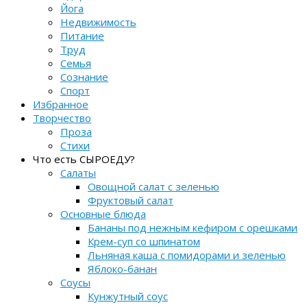
Йога
Недвижимость
Питание
Труд
Семья
Сознание
Спорт
Избранное
Творчество
Проза
Стихи
Что есть СЫРОЕДУ?
Салаты
Овощной салат с зеленью
Фруктовый салат
Основные блюда
Бананы под нежным кефиром с орешками
Крем-суп со шпинатом
Льняная каша с помидорами и зеленью
Яблоко-банан
Соусы
Кунжутный соус