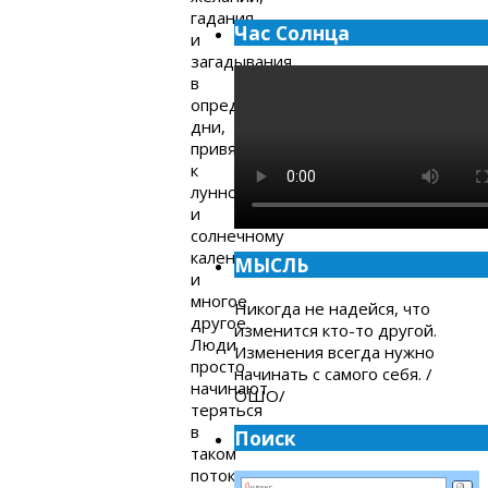
гадания
Час Солнца
и
загадывания
в
определённые
дни,
привязка
к
лунному
и
солнечному
календарям
МЫСЛЬ
и
многое
Никогда не надейся, что
другое.
изменится кто-то другой.
Люди
Изменения всегда нужно
просто
начинать с самого себя. /
начинают
ОШО/
теряться
в
Поиск
таком
потоке