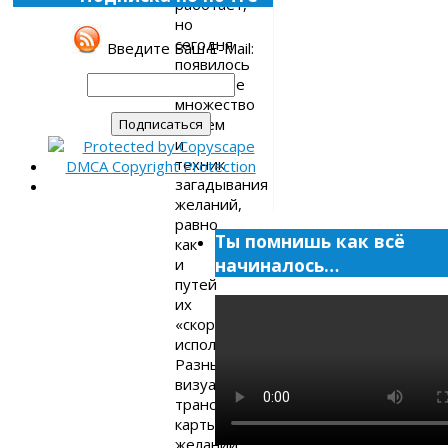
работает,
но
сегодня
Введите Ваш E-Mail:
появилось
огромное
множество
систем
и
техник
загадывания
желаний,
равно
Ты помнишь как всё
как
начиналось…
и
путей
их
«скорейшего»
исполнения.
Разные
визуализации,
трансерфинги,
карты
желаний,