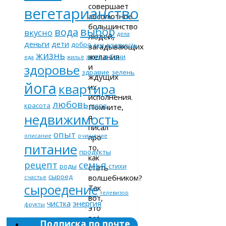
совершает
вегетарианство
абсолютное
большинство
выбор
вода
вкусно
дела
людей,
деньги
дети
добро
загадывающих
дом
духовность
жизнь
желания
жить в Сочи
еда
жильё
и
здоровье
здравие
зелень
ждущих
йога
квартира
их
исполнения.
любовь
красота
море
Помните,
недвижимость
я
писал
опыт
про
описание
очищение
питание
то,
продукты
как
рецепт
семья
роды
стихи
стать
сыроед
волшебником?
счастье
сыроедение
Так
телевизор
вот,
чистка
энергия
фрукты
это
всё
Подписка по почте