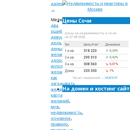
далее
→
Метки:
Цены Сочи
два
ошибки
,
Цены на недвижимость в Сочи
девушка
,
на 07.08.2026
дела
,
Тип
Цена, ₽/м²
Динамика
деньги
,
1-к кв.
318 220
0,24%
желания
,
2-к кв.
299 310
0,42%
здоровье
,
3-к кв.
308 560
0,01%
исполнение
желаний
,
Дома
233 330
1%
как
Расчет показателей —
НЕАГЕНТ
загадывать
На домен и хостинг сайт
желания
,
карта
желаний
,
муж
,
недвижимость
,
основное
,
правило
,
правильно
,