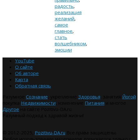
радость
,
реализация
желаний
,
самое
главное
,
стать
волшебником
,
эмоции
YouTube
О сайте
Об авторе
Карта
Обратная связь
Разумное
Сознание
, укрепление
Здоровья
, занятия
Йогой
покупка
Недвижимости
, изменение
Питания
и многое
Другое
на сайте Pozitivu-DA.ru
Разумный подход к здравой жизни!
© 2012-2025,
Pozitivu-DA.ru
Все права защищены.
Любое использование материалов допускается только с