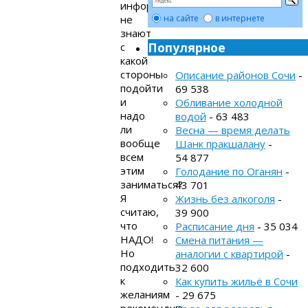
информации,
не
на сайте
в интернете
знают
Популярное
с
какой
стороны
Описание районов Сочи
-
подойти
69 538
и
Обливание холодной
надо
водой
- 63 483
ли
Весна — время делать
вообще
Шанк пракшалану
-
всем
54 877
этим
Голодание по Оганян
-
заниматься?
43 701
Я
Жизнь без алкоголя
-
считаю,
39 900
что
Расписание дня
- 35 034
НАДО!
Смена питания —
Но
аналогии с квартирой
-
подходить
32 600
к
Как купить жильё в Сочи
желаниям
- 29 675