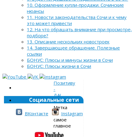
10. Оформление купли-продажи. Сочинские
нюансы
11. Новости законодательства Сочи и к чему
это может привести
12. На что обращать внимание при просмотре,
подборе?
13. Описание нескольких новостроек
14. Завершающее обращение. Полезные
ссылки
БОНУС: Плюсы и минусы жизни в Сочи
БОНУС: Плюсы жизни в Сочи
Позитиву
-
ДА!
Социальные сети
»
Метка
»
ВКонтакте
Instagram
самое
главное