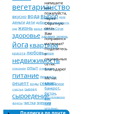
напишите
вегетарианство
мне,
пожалуйста,
выбор
вода
вкусно
дела
через
деньги
дети
добро
Обратную
дом
духовность
жизнь
связь
жить в Сочи
еда
жильё
Вам
здоровье
здравие
зелень
понравился
йога
квартира
материал?
Поделитесь
любовь
красота
море
в
недвижимость
социальных
сетях.
опыт
Благодарю!
описание
очищение
питание
продукты
Метки:
рецепт
семья
адлер
,
роды
стихи
банкрот
,
сыроед
счастье
бетон
,
сыроедение
телевизор
всё
чистка
энергия
что
фрукты
угодно
,
Подписка по почте
город
,