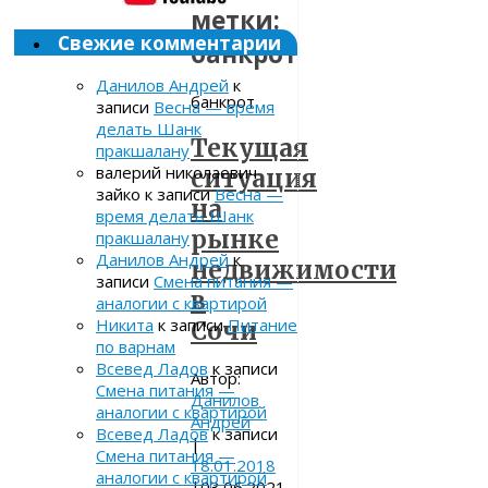
метки:
Свежие комментарии
банкрот
Данилов Андрей
к
банкрот
записи
Весна — время
делать Шанк
Текущая
пракшалану
валерий николаевич
ситуация
зайко
к записи
Весна —
на
время делать Шанк
рынке
пракшалану
Данилов Андрей
к
недвижимости
записи
Смена питания —
в
аналогии с квартирой
Никита
к записи
Питание
Сочи
по варнам
Всевед Ладов
к записи
Автор:
Смена питания —
Данилов
аналогии с квартирой
Андрей
Всевед Ладов
к записи
|
Смена питания —
18.01.2018
аналогии с квартирой
|
03.06.2021