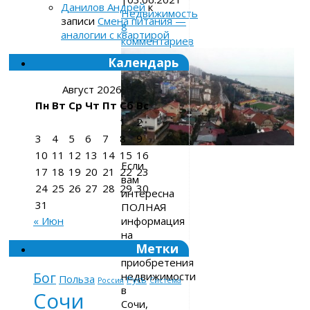
Данилов Андрей
к
Недвижимость
записи
Смена питания —
8
аналогии с квартирой
комментариев
Календарь
Август 2026
Пн
Вт
Ср
Чт
Пт
Сб
Вс
1
2
3
4
5
6
7
8
9
10
11
12
13
14
15
16
Если
17
18
19
20
21
22
23
вам
24
25
26
27
28
29
30
интересна
31
ПОЛНАЯ
информация
« Июн
на
Метки
тему
приобретения
Бог
недвижимости
Польза
Русь
Россия
Система
в
Сочи
Сочи,