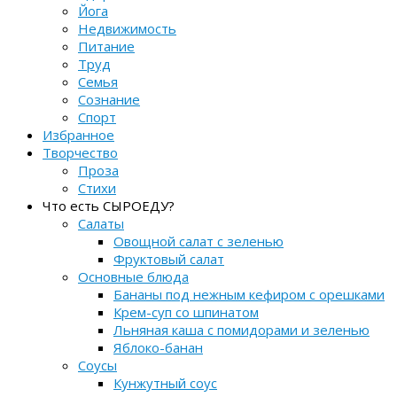
Йога
Недвижимость
Питание
Труд
Семья
Сознание
Спорт
Избранное
Творчество
Проза
Стихи
Что есть СЫРОЕДУ?
Салаты
Овощной салат с зеленью
Фруктовый салат
Основные блюда
Бананы под нежным кефиром с орешками
Крем-суп со шпинатом
Льняная каша с помидорами и зеленью
Яблоко-банан
Соусы
Кунжутный соус