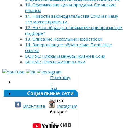
10. Оформление купли-продажи. Сочинские
нюансы
11. Новости законодательства Сочи и к чему
это может привести
12. На что обращать внимание при просмотре,
подборе?
13. Описание нескольких новостроек
14. Завершающее обращение. Полезные
ссылки
БОНУС: Плюсы и минусы жизни в Сочи
БОНУС: Плюсы жизни в Сочи
Позитиву
-
ДА!
Социальные сети
»
Метка
»
ВКонтакте
Instagram
банкрот
Архив