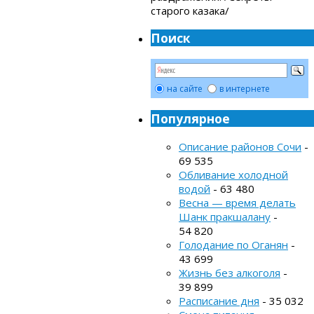
старого казака/
Поиск
на сайте
в интернете
Популярное
Описание районов Сочи
-
69 535
Обливание холодной
водой
- 63 480
Весна — время делать
Шанк пракшалану
-
54 820
Голодание по Оганян
-
43 699
Жизнь без алкоголя
-
39 899
Расписание дня
- 35 032