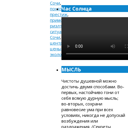
Сочи
,
Час Солнца
понятно
,
престиж
,
приморье
,
риэлторы
,
ситуация
,
Сочи
,
центр
,
цены
,
экология
МЫСЛЬ
Чистоты душевной можно
достичь двумя способами. Во-
первых, настойчиво гони от
себя всякую дурную мысль;
во-вторых, сохрани
равновесие ума при всех
условиях, никогда не допускай
возбуждения или
раздражения. /Секреты