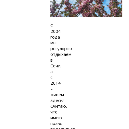
C
2004
года
мы
регулярно
отдыхаем
в
Сочи,
а
с
2014
–
живём
здесь!
Считаю,
что
имею
право