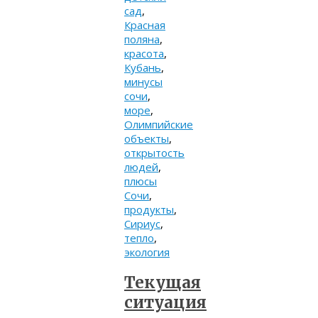
сад
,
Красная
поляна
,
красота
,
Кубань
,
минусы
сочи
,
море
,
Олимпийские
объекты
,
открытость
людей
,
плюсы
Сочи
,
продукты
,
Сириус
,
тепло
,
экология
Текущая
ситуация