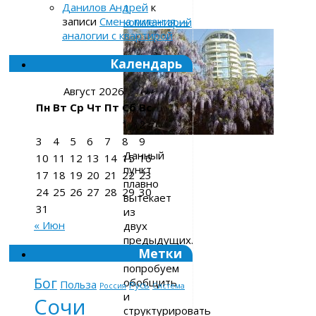
Данилов Андрей
к
1
записи
Смена питания —
комментарий
аналогии с квартирой
Календарь
Август 2026
Пн
Вт
Ср
Чт
Пт
Сб
Вс
1
2
3
4
5
6
7
8
9
Данный
10
11
12
13
14
15
16
пункт
17
18
19
20
21
22
23
плавно
24
25
26
27
28
29
30
вытекает
31
из
« Июн
двух
предыдущих.
Метки
Давайте
попробуем
Бог
обобщить
Польза
Русь
Россия
Система
и
Сочи
структурировать