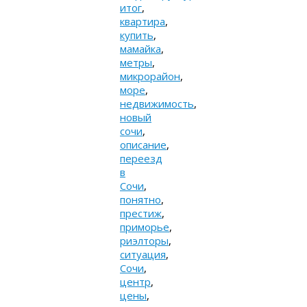
итог
,
квартира
,
купить
,
мамайка
,
метры
,
микрорайон
,
море
,
недвижимость
,
новый
сочи
,
описание
,
переезд
в
Сочи
,
понятно
,
престиж
,
приморье
,
риэлторы
,
ситуация
,
Сочи
,
центр
,
цены
,