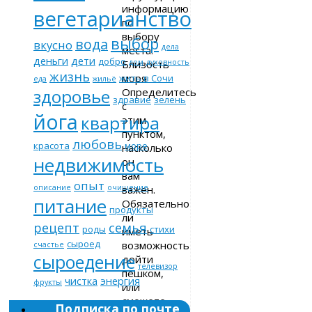
информацию
вегетарианство
по
выбору
выбор
вода
вкусно
дела
места:
деньги
дети
добро
Близость
дом
духовность
жизнь
моря
жить в Сочи
еда
жильё
Определитесь
здоровье
здравие
зелень
с
йога
квартира
этим
пунктом,
любовь
красота
море
насколько
недвижимость
он
вам
опыт
важен.
описание
очищение
питание
Обязательно
продукты
ли
рецепт
семья
роды
стихи
иметь
сыроед
возможность
счастье
сыроедение
дойти
телевизор
пешком,
чистка
энергия
фрукты
или
сможете
Подписка по почте