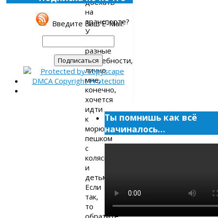
доехать
на
транспорте?
Введите Ваш E-Mail:
У
всех
разные
потребности,
лично
мне,
конечно,
хочется
идти
Ты помнишь как всё
к
начиналось…
морю
пешком
с
коляской
и
детьми.
Если
так,
то
обратите