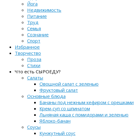
Йога
Недвижимость
Питание
Труд
Семья
Сознание
Спорт
Избранное
Творчество
Проза
Стихи
Что есть СЫРОЕДУ?
Салаты
Овощной салат с зеленью
Фруктовый салат
Основные блюда
Бананы под нежным кефиром с орешками
Крем-суп со шпинатом
Льняная каша с помидорами и зеленью
Яблоко-банан
Соусы
Кунжутный соус