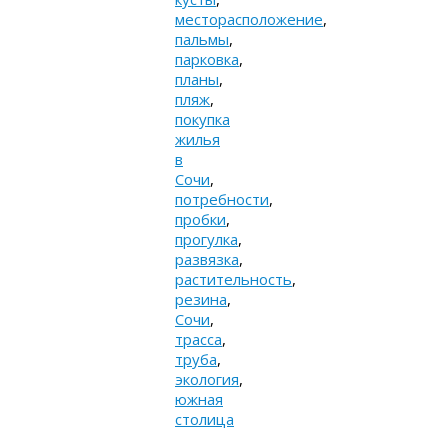
месторасположение
,
пальмы
,
парковка
,
планы
,
пляж
,
покупка
жилья
в
Сочи
,
потребности
,
пробки
,
прогулка
,
развязка
,
растительность
,
резина
,
Сочи
,
трасса
,
труба
,
экология
,
южная
столица