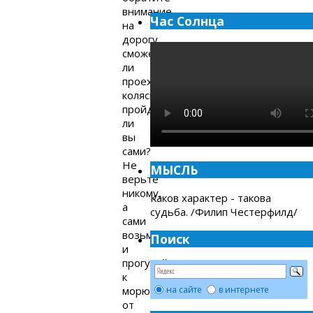
внимание
Час Солнца
на
дорогу,
сможет
ли
проехать
коляска,
пройдёте
ли
вы
сами?
Не
МЫСЛЬ
верьте
никому,
Каков характер - такова
а
судьба. /Филип Честерфилд/
сами
возьмите
Поиск
и
прогуляйтесь
к
морю
на сайте
в интернете
от