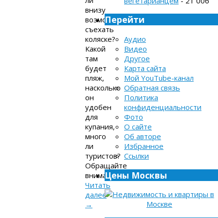
вегетарианцем
- 21 006
внизу
Перейти
возможность
съехать
коляске?
Аудио
Какой
Видео
там
Другое
будет
Карта сайта
пляж,
Мой YouTube-канал
насколько
Обратная связь
он
Политика
удобен
конфиденциальности
для
Фото
купания,
О сайте
много
Об авторе
ли
Избранное
туристов?
Ссылки
Обращайте
Цены Москвы
внимание…
Читать
далее
→