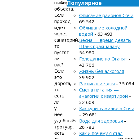
Популярное
выбираемого
объекта.
Если
Описание районов Сочи
-
проход
69 542
идёт
Обливание холодной
через
водой
- 63 493
санаторий,
Весна — время делать
то
Шанк пракшалану
-
пустят
54 980
ли
Голодание по Оганян
-
вас?
43 706
Если
Жизнь без алкоголя
-
это
39 902
дорога,
Расписание дня
- 35 034
то
Смена питания —
есть
аналогии с квартирой
-
ли
32 609
у
Как купить жильё в Сочи
неё
- 29 681
удобный
Вода для здоровья
-
тротуар,
26 782
есть
Как и почему я стал
ли