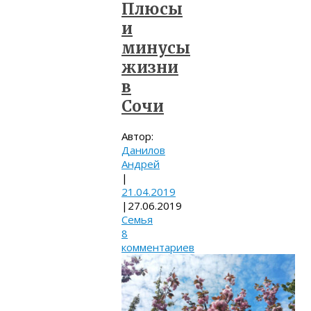
Плюсы
и
минусы
жизни
в
Сочи
Автор:
Данилов
Андрей
|
21.04.2019
|
27.06.2019
Семья
8
комментариев