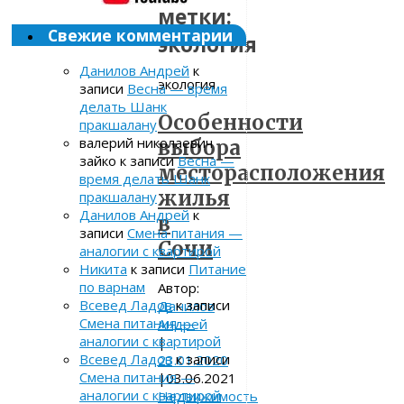
метки:
Свежие комментарии
экология
Данилов Андрей
к
экология
записи
Весна — время
делать Шанк
Особенности
пракшалану
валерий николаевич
выбора
зайко
к записи
Весна —
месторасположения
время делать Шанк
жилья
пракшалану
Данилов Андрей
к
в
записи
Смена питания —
Сочи
аналогии с квартирой
Никита
к записи
Питание
по варнам
Автор:
Всевед Ладов
к записи
Данилов
Смена питания —
Андрей
аналогии с квартирой
|
Всевед Ладов
к записи
23.01.2020
Смена питания —
|
03.06.2021
аналогии с квартирой
Недвижимость