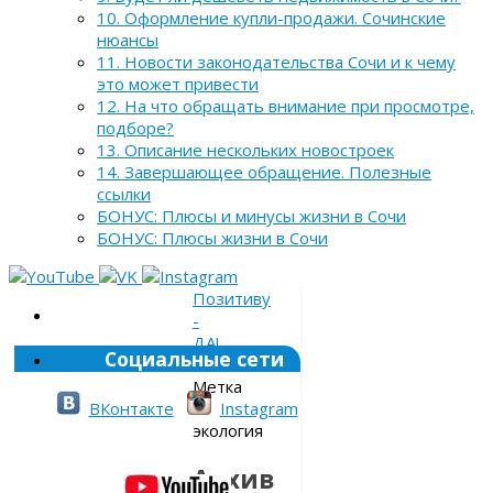
10. Оформление купли-продажи. Сочинские
нюансы
11. Новости законодательства Сочи и к чему
это может привести
12. На что обращать внимание при просмотре,
подборе?
13. Описание нескольких новостроек
14. Завершающее обращение. Полезные
ссылки
БОНУС: Плюсы и минусы жизни в Сочи
БОНУС: Плюсы жизни в Сочи
Позитиву
-
ДА!
Социальные сети
»
Метка
»
ВКонтакте
Instagram
экология
Архив