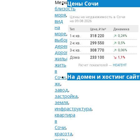
Метки:
Цены Сочи
близость
моря
,
Цены на недвижимость в Сочи
вид
на 09.08.2026
на
Тип
Цена, ₽/м²
Динамика
море
,
1-к кв.
318 220
0,24%
выбор
,
2-к кв.
299 550
0,5%
деревья
,
3-к кв.
308 770
0,06%
дороги
,
жильё
,
Дома
233 100
1,1%
жить
Расчет показателей —
НЕАГЕНТ
в
На домен и хостинг сайт
Сочи
,
жк
,
завод
,
застройка
,
земля
,
инфраструктура
,
квартира
в
Сочи
,
красота
,
кусты
,