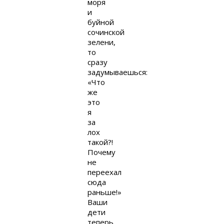
моря
и
буйной
сочинской
зелени,
то
сразу
задумываешься:
«Что
же
это
я
за
лох
такой?!
Почему
не
переехал
сюда
раньше!»
Ваши
дети
теперь