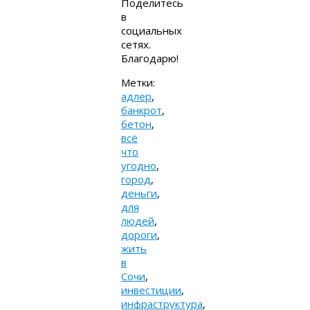
Поделитесь
в
социальных
сетях.
Благодарю!
Метки:
адлер
,
банкрот
,
бетон
,
всё
что
угодно
,
город
,
деньги
,
для
людей
,
дороги
,
жить
в
Сочи
,
инвестиции
,
инфраструктура
,