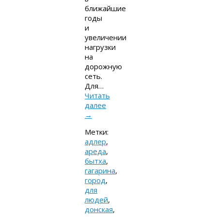
ближайшие
годы
и
увеличении
нагрузки
на
дорожную
сеть.
Для…
Читать
далее
→
Метки:
адлер
,
ареда
,
бытха
,
гагарина
,
город
,
для
людей
,
донская
,