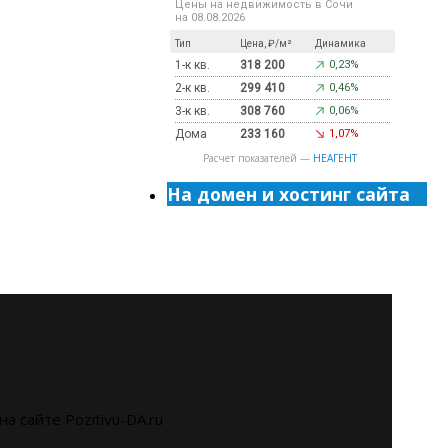
Цены на недвижимость в Сочи
на 08.08.2026
Тип
Цена, ₽/м²
Динамика
1-к кв.
318 200
0,23%
2-к кв.
299 410
0,46%
3-к кв.
308 760
0,06%
Дома
233 160
1,07%
Расчет показателей —
НЕАГЕНТ
На домен и хостинг сайта
на сайте Pozitivu-DA.ru