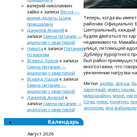
валерий николаевич
зайко
к записи
Весна —
Теперь, когда вы имеет
время делать Шанк
районам. Официально Б
пракшалану
Центральный), каждый 
Данилов Андрей
к
будем двигаться по кар
записи
Смена питания —
недвижимости. Мамайка
аналогии с квартирой
улице, петляющей вдол
Никита
к записи
Питание
Дублёру Курортного пр
по варнам
был район преимуществе
Всевед Ладов
к записи
многоэтажки, что гово
Смена питания —
увеличении нагрузки н
аналогии с квартирой
Всевед Ладов
к записи
Метки:
адлер
,
ареда
,
бы
Смена питания —
заречный
,
инвестиции
,
аналогии с квартирой
микрорайон
,
море
,
нагл
Данилов Андрей
к
Сочи
,
пляж
,
понятно
,
пр
записи
Смена питания —
экология
,
яна фабрициу
аналогии с квартирой
Календарь
Август 2026