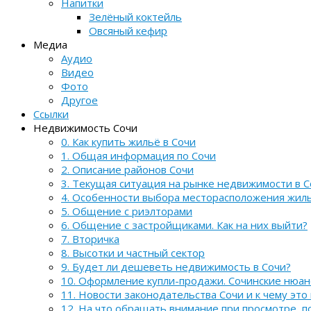
Напитки
Зелёный коктейль
Овсяный кефир
Медиа
Аудио
Видео
Фото
Другое
Ссылки
Недвижимость Сочи
0. Как купить жильё в Сочи
1. Общая информация по Сочи
2. Описание районов Сочи
3. Текущая ситуация на рынке недвижимости в С
4. Особенности выбора месторасположения жил
5. Общение с риэлторами
6. Общение с застройщиками. Как на них выйти?
7. Вторичка
8. Высотки и частный сектор
9. Будет ли дешеветь недвижимость в Сочи?
10. Оформление купли-продажи. Сочинские нюа
11. Новости законодательства Сочи и к чему это
12. На что обращать внимание при просмотре, 