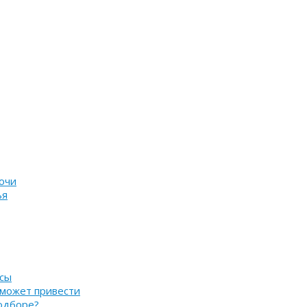
очи
ья
нсы
 может привести
подборе?