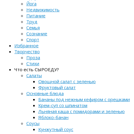
Йога
Недвижимость
Питание
Труд
Семья
Сознание
Спорт
Избранное
Творчество
Проза
Стихи
Что есть СЫРОЕДУ?
Салаты
Овощной салат с зеленью
Фруктовый салат
Основные блюда
Бананы под нежным кефиром с орешками
Крем-суп со шпинатом
Льняная каша с помидорами и зеленью
Яблоко-банан
Соусы
Кунжутный соус