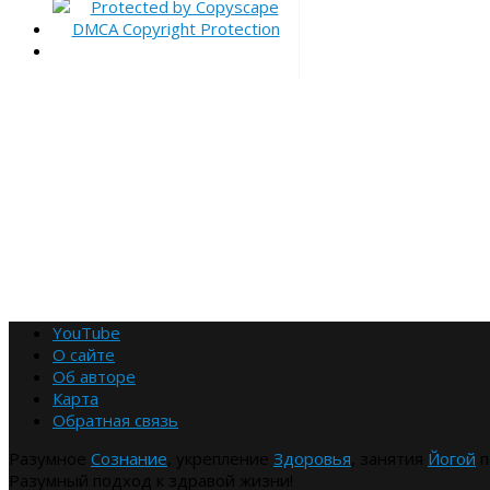
YouTube
О сайте
Об авторе
Карта
Обратная связь
Разумное
Сознание
, укрепление
Здоровья
, занятия
Йогой
п
Разумный подход к здравой жизни!