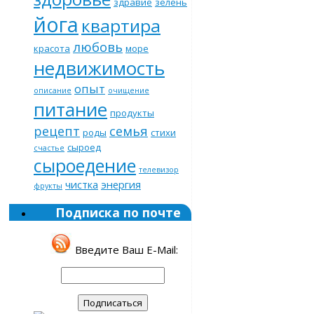
здравие
зелень
йога
квартира
любовь
красота
море
недвижимость
опыт
описание
очищение
питание
продукты
рецепт
семья
роды
стихи
сыроед
счастье
сыроедение
телевизор
чистка
энергия
фрукты
Подписка по почте
Введите Ваш E-Mail: