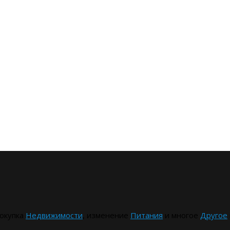
окупка
Недвижимости
, изменение
Питания
и многое
Другое