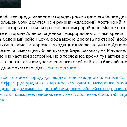
е общее представление о городе, рассмотрим его более дет
ольшой Сочи делится на 4 района (Адлерский, Хостинский, Л
из которых состоит из различных микрорайонов. Мы же начн
те в сторону Адлера, оценивая микрорайоны с точки зрения 
. Северный район Сочи, сюда можно доехать по старой доб
ь санаториев и дорожек, уходящих к морю, по улице Донской
оспекта, имеющему большую удобную развязку на Мамайке.
нно частной застройки, но в последнее время тут активно 
рит о значительном увеличении жителей района в ближайшие
а дорожную сеть. Для…
Читать далее
→
тха
,
гагарина
,
город
,
для людей
,
донская
,
дороги
,
жить в Соч
инфраструктура
,
итог
,
квартира
,
ксм
,
купить
,
макаренко
,
мама
ядно
,
недвижимость
,
новый сочи
,
олимпийский сектор
,
описа
естиж
,
приморье
,
районы
,
светлана
,
соболевка
,
Сочи
,
таблиц
са