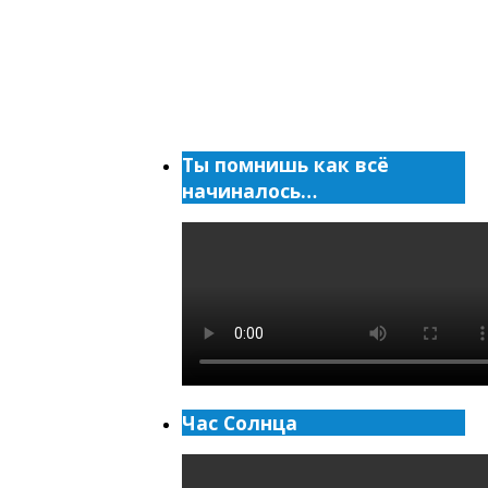
Ты помнишь как всё
начиналось…
Час Солнца