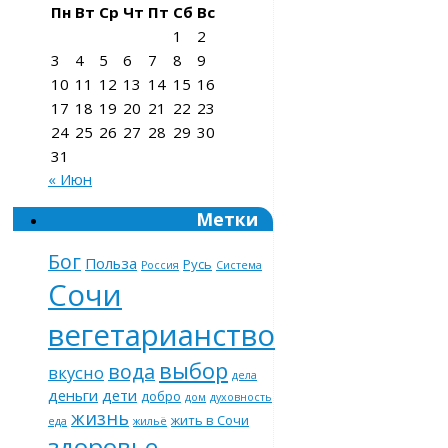
Пн
Вт
Ср
Чт
Пт
Сб
Вс
1
2
3
4
5
6
7
8
9
10
11
12
13
14
15
16
17
18
19
20
21
22
23
24
25
26
27
28
29
30
31
« Июн
Метки
Бог
Польза
Русь
Россия
Система
Сочи
вегетарианство
выбор
вода
вкусно
дела
деньги
дети
добро
дом
духовность
жизнь
жить в Сочи
еда
жильё
здоровье