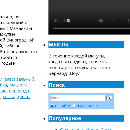
ально, по
азаревский и
ём с Мамайки и
покупки
рой Виноградной
МЫСЛЬ
, либо по
 Ещё недавно это
В течение каждой минуты,
строятся
когда вы сердиты, теряется
 годы и
шестьдесят секунд счастья. /
Бернард Шоу/
и
,
завокзальный
,
Поиск
йка
,
Мацеста
,
ние
,
переезд в
а
,
хоста
,
центр
,
на сайте
в интернете
Популярное
Описание районов Сочи
-