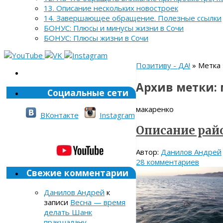
13. Описание нескольких новостроек
14. Завершающее обращение. Полезные ссылки
БОНУС: Плюсы и минусы жизни в Сочи
БОНУС: Плюсы жизни в Сочи
Позитиву - ДА!
» Метка 
Архив метки:
Социальные сети
макаренко
ВКонтакте
Instagram
Описание рай
Автор:
Данилов Андрей
28 комментариев
Свежие комментарии
Данилов Андрей
к
записи
Весна — время
делать Шанк
пракшалану