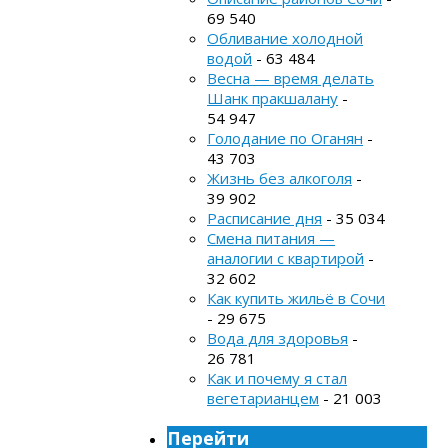
69 540
Обливание холодной
водой
- 63 484
Весна — время делать
Шанк пракшалану
-
54 947
Голодание по Оганян
-
43 703
Жизнь без алкоголя
-
39 902
Расписание дня
- 35 034
Смена питания —
аналогии с квартирой
-
32 602
Как купить жильё в Сочи
- 29 675
Вода для здоровья
-
26 781
Как и почему я стал
вегетарианцем
- 21 003
Перейти