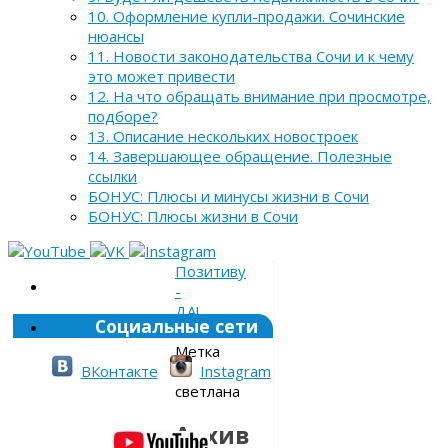
10. Оформление купли-продажи. Сочинские
нюансы
11. Новости законодательства Сочи и к чему
это может привести
12. На что обращать внимание при просмотре,
подборе?
13. Описание нескольких новостроек
14. Завершающее обращение. Полезные
ссылки
БОНУС: Плюсы и минусы жизни в Сочи
БОНУС: Плюсы жизни в Сочи
Позитиву
-
ДА!
Социальные сети
»
Метка
»
ВКонтакте
Instagram
светлана
Архив