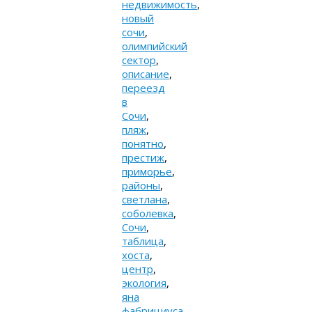
недвижимость
,
новый
сочи
,
олимпийский
сектор
,
описание
,
переезд
в
Сочи
,
пляж
,
понятно
,
престиж
,
приморье
,
районы
,
светлана
,
соболевка
,
Сочи
,
таблица
,
хоста
,
центр
,
экология
,
яна
фабрициуса