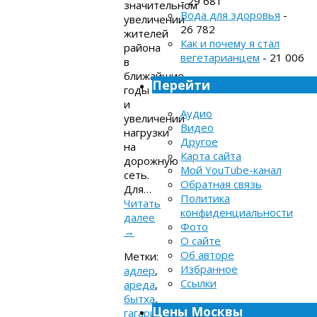
- 29 681
значительном
Вода для здоровья
-
увеличении
26 782
жителей
Как и почему я стал
района
вегетарианцем
- 21 006
в
ближайшие
Перейти
годы
и
Аудио
увеличении
Видео
нагрузки
Другое
на
Карта сайта
дорожную
Мой YouTube-канал
сеть.
Обратная связь
Для…
Политика
Читать
конфиденциальности
далее
Фото
→
О сайте
Об авторе
Метки:
Избранное
адлер
,
Ссылки
ареда
,
бытха
,
Цены Москвы
гагарина
,