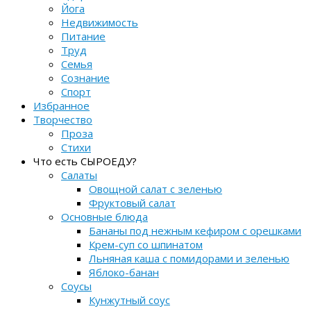
Йога
Недвижимость
Питание
Труд
Семья
Сознание
Спорт
Избранное
Творчество
Проза
Стихи
Что есть СЫРОЕДУ?
Салаты
Овощной салат с зеленью
Фруктовый салат
Основные блюда
Бананы под нежным кефиром с орешками
Крем-суп со шпинатом
Льняная каша с помидорами и зеленью
Яблоко-банан
Соусы
Кунжутный соус