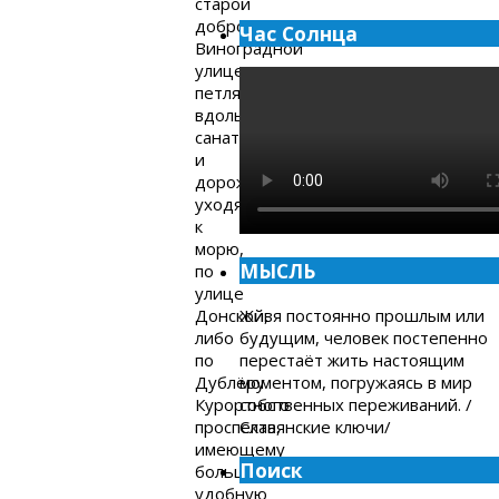
старой
доброй
Час Солнца
Виноградной
улице,
петляющей
вдоль
санаториев
и
дорожек,
уходящих
к
морю,
МЫСЛЬ
по
улице
Донской,
Живя постоянно прошлым или
либо
будущим, человек постепенно
по
перестаёт жить настоящим
Дублёру
моментом, погружаясь в мир
Курортного
собственных переживаний. /
проспекта,
Славянские ключи/
имеющему
Поиск
большую
удобную