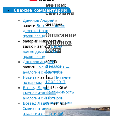
метки:
Свежие комментарии
светлана
Данилов Андрей
к
светлана
записи
Весна — время
делать Шанк
Описание
пракшалану
валерий николаевич
районов
зайко
к записи
Весна —
Сочи
время делать Шанк
пракшалану
Автор:
Данилов Андрей
к
Данилов
записи
Смена питания —
Андрей
аналогии с квартирой
|
Никита
к записи
Питание
17.02.2017
по варнам
|
17.08.2021
Всевед Ладов
к записи
Недвижимость
Смена питания —
28
аналогии с квартирой
комментариев
Всевед Ладов
к записи
Смена питания —
аналогии с квартирой