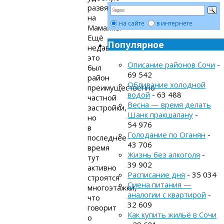
развязку
на
на сайте
в интернете
Мамайке.
Ещё
Популярное
недавно
это
Описание районов Сочи
-
был
69 542
район
Обливание холодной
преимущественно
водой
- 63 488
частной
Весна — время делать
застройки,
Шанк пракшалану
-
но
54 976
в
Голодание по Оганян
-
последнее
43 706
время
Жизнь без алкоголя
-
тут
39 902
активно
Расписание дня
- 35 034
строятся
Смена питания —
многоэтажки,
аналогии с квартирой
-
что
32 609
говорит
Как купить жильё в Сочи
о