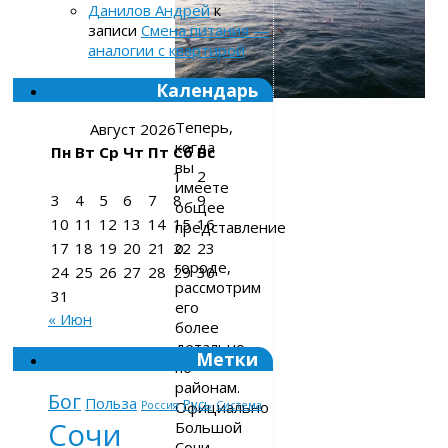
Данилов Андрей
к
записи
Смена питания —
аналогии с квартирой
Календарь
Теперь,
Август 2026
когда
Пн
Вт
Ср
Чт
Пт
Сб
Вс
вы
1
2
имеете
3
4
5
6
7
8
9
общее
10
11
12
13
14
15
16
представление
о
17
18
19
20
21
22
23
городе,
24
25
26
27
28
29
30
рассмотрим
31
его
« Июн
более
детально,
Метки
по
районам.
Бог
Польза
Русь
Официально
Россия
Система
Сочи
Большой
Сочи