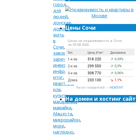
город
,
для
людей
,
донская
,
Цены Сочи
дороги
,
жить
в
Цены на недвижимость в Сочи
на 09.08.2026
Сочи
,
завокзальный
,
Тип
Цена, ₽/м²
Динамика
заречный
,
1-к кв.
318 220
0,24%
инвестиции
,
2-к кв.
299 550
0,5%
инфраструктура
,
3-к кв.
308 770
0,06%
итог
,
Дома
233 100
1,1%
квартира
,
Расчет показателей —
НЕАГЕНТ
ксм
,
купить
,
На домен и хостинг сайт
макаренко
,
мамайка
,
Мацеста
,
микрорайон
,
море
,
наглядно
,