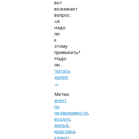
вот
возникает
вопрос:
«А
надо
ли
к
этому
привыкать?
Надо
ли…
Читать
далее
→
Метки:
агент
по
недвижимости
,
воздух
,
жильё
,
квартира
,
климат
,