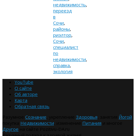
недвижимость
,
переезд
в
Сочи
,
районы
,
риэлтор
,
Сочи
,
специалист
по
недвижимости
,
справка
,
экология
YouTube
О сайте
Об авторе
Карта
Обратная связь
Разумное
Сознание
, укрепление
Здоровья
, занятия
Йогой
покупка
Недвижимости
, изменение
Питания
и многое
Другое
на сайте Pozitivu-DA.ru
Разумный подход к здравой жизни!