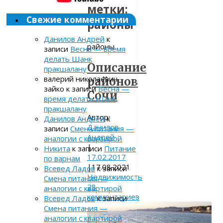
метки:
Свежие комментарии
районы
Данилов Андрей
к
районы
записи
Весна — время
делать Шанк
Описание
пракшалану
валерий николаевич
районов
зайко
к записи
Весна —
Сочи
время делать Шанк
пракшалану
Автор:
Данилов Андрей
к
Данилов
записи
Смена питания —
Андрей
аналогии с квартирой
|
Никита
к записи
Питание
17.02.2017
по варнам
|
17.08.2021
Всевед Ладов
к записи
Недвижимость
Смена питания —
28
аналогии с квартирой
комментариев
Всевед Ладов
к записи
Смена питания —
аналогии с квартирой