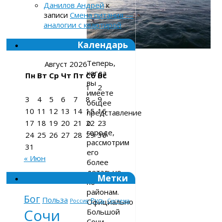
Данилов Андрей
к
записи
Смена питания —
аналогии с квартирой
Календарь
Теперь,
Август 2026
когда
Пн
Вт
Ср
Чт
Пт
Сб
Вс
вы
1
2
имеете
3
4
5
6
7
8
9
общее
10
11
12
13
14
15
16
представление
о
17
18
19
20
21
22
23
городе,
24
25
26
27
28
29
30
рассмотрим
31
его
« Июн
более
детально,
Метки
по
районам.
Бог
Польза
Русь
Официально
Россия
Система
Сочи
Большой
Сочи