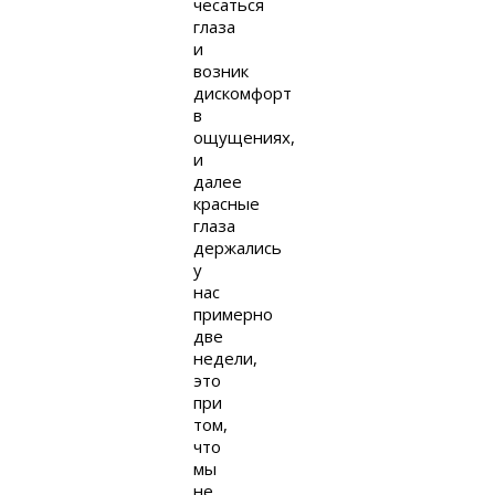
чесаться
глаза
и
возник
дискомфорт
в
ощущениях,
и
далее
красные
глаза
держались
у
нас
примерно
две
недели,
это
при
том,
что
мы
не