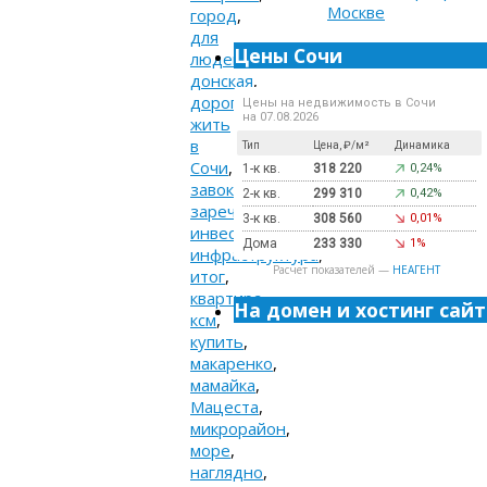
город
,
для
Цены Сочи
людей
,
донская
,
дороги
,
Цены на недвижимость в Сочи
на 07.08.2026
жить
в
Тип
Цена, ₽/м²
Динамика
Сочи
,
1-к кв.
318 220
0,24%
завокзальный
,
2-к кв.
299 310
0,42%
заречный
,
3-к кв.
308 560
0,01%
инвестиции
,
Дома
233 330
1%
инфраструктура
,
Расчет показателей —
НЕАГЕНТ
итог
,
квартира
,
На домен и хостинг сайт
ксм
,
купить
,
макаренко
,
мамайка
,
Мацеста
,
микрорайон
,
море
,
наглядно
,