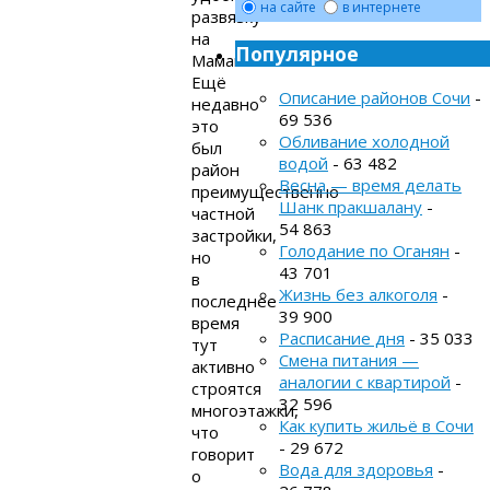
на сайте
в интернете
развязку
на
Популярное
Мамайке.
Ещё
Описание районов Сочи
-
недавно
69 536
это
Обливание холодной
был
водой
- 63 482
район
Весна — время делать
преимущественно
Шанк пракшалану
-
частной
54 863
застройки,
Голодание по Оганян
-
но
43 701
в
Жизнь без алкоголя
-
последнее
39 900
время
Расписание дня
- 35 033
тут
Смена питания —
активно
аналогии с квартирой
-
строятся
32 596
многоэтажки,
Как купить жильё в Сочи
что
- 29 672
говорит
Вода для здоровья
-
о