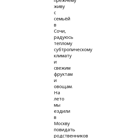
прежнему
живу
с
семьёй
в
Сочи,
радуюсь
теплому
субтропическому
климату
и
свежим
фруктам
и
овощам.
На
лето
мы
ездили
в
Москву
повидать
родственников