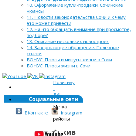
10. Оформление купли-продажи. Сочинские
нюансы
11. Новости законодательства Сочи и к чему
это может привести
12. На что обращать внимание при просмотре,
подборе?
13. Описание нескольких новостроек
14. Завершающее обращение. Полезные
ссылки
БОНУС: Плюсы и минусы жизни в Сочи
БОНУС: Плюсы жизни в Сочи
Позитиву
-
ДА!
Социальные сети
»
Метка
»
ВКонтакте
Instagram
районы
Архив