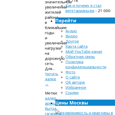
26 778
значительном
Как и почему я стал
увеличении
вегетарианцем
- 21 000
жителей
района
Перейти
в
ближайшие
Аудио
годы
Видео
и
Другое
увеличении
Карта сайта
нагрузки
Мой YouTube-канал
на
Обратная связь
дорожную
Политика
сеть.
конфиденциальности
Для…
Фото
Читать
О сайте
далее
Об авторе
→
Избранное
Ссылки
Метки:
адлер
,
Цены Москвы
ареда
,
бытха
,
гагарина
,