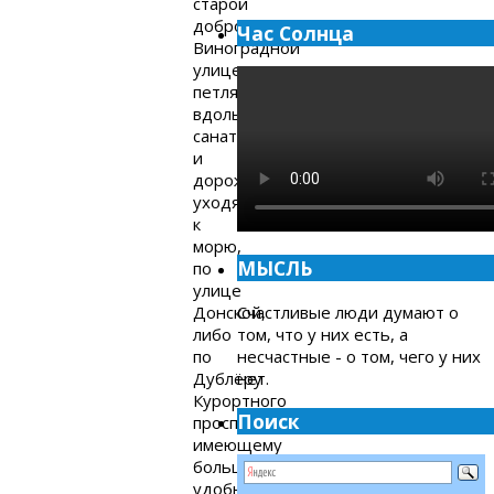
старой
доброй
Час Солнца
Виноградной
улице,
петляющей
вдоль
санаториев
и
дорожек,
уходящих
к
морю,
МЫСЛЬ
по
улице
Донской,
Счастливые люди думают о
либо
том, что у них есть, а
по
несчастные - о том, чего у них
Дублёру
нет.
Курортного
Поиск
проспекта,
имеющему
большую
удобную