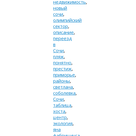
недвижимость
,
новый
сочи
,
олимпийский
сектор
,
описание
,
переезд
в
Сочи
,
пляж
,
понятно
,
престиж
,
приморье
,
районы
,
светлана
,
соболевка
,
Сочи
,
таблица
,
хоста
,
центр
,
экология
,
яна
фабрициуса