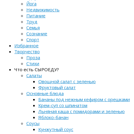
Йога
Недвижимость
Питание
Труд
Семья
Сознание
Спорт
Избранное
Творчество
Проза
Стихи
Что есть СЫРОЕДУ?
Салаты
Овощной салат с зеленью
Фруктовый салат
Основные блюда
Бананы под нежным кефиром с орешками
Крем-суп со шпинатом
Льняная каша с помидорами и зеленью
Яблоко-банан
Соусы
Кунжутный соус