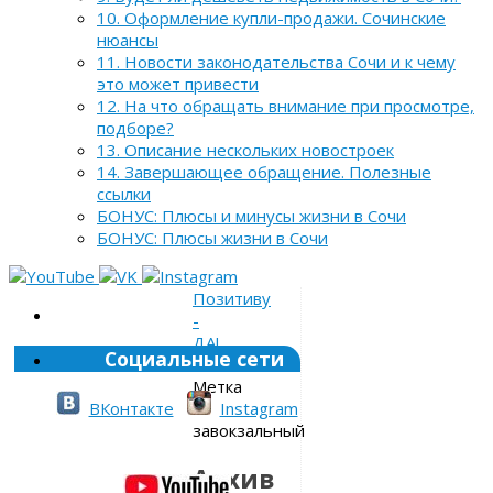
10. Оформление купли-продажи. Сочинские
нюансы
11. Новости законодательства Сочи и к чему
это может привести
12. На что обращать внимание при просмотре,
подборе?
13. Описание нескольких новостроек
14. Завершающее обращение. Полезные
ссылки
БОНУС: Плюсы и минусы жизни в Сочи
БОНУС: Плюсы жизни в Сочи
Позитиву
-
ДА!
Социальные сети
»
Метка
»
ВКонтакте
Instagram
завокзальный
Архив