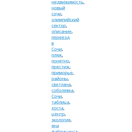
недвижимость
,
новый
сочи
,
олимпийский
сектор
,
описание
,
переезд
в
Сочи
,
пляж
,
понятно
,
престиж
,
приморье
,
районы
,
светлана
,
соболевка
,
Сочи
,
таблица
,
хоста
,
центр
,
экология
,
яна
фабрициуса