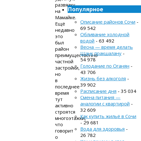
развязку
Популярное
на
Мамайке.
Описание районов Сочи
-
Ещё
69 542
недавно
Обливание холодной
это
водой
- 63 492
был
Весна — время делать
район
Шанк пракшалану
-
преимущественно
54 978
частной
Голодание по Оганян
-
застройки,
43 706
но
Жизнь без алкоголя
-
в
39 902
последнее
Расписание дня
- 35 034
время
Смена питания —
тут
аналогии с квартирой
-
активно
32 609
строятся
Как купить жильё в Сочи
многоэтажки,
- 29 681
что
Вода для здоровья
-
говорит
26 782
о