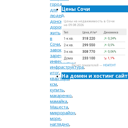
город
,
Цены Сочи
для
людей
,
донская
,
Цены на недвижимость в Сочи
на 09.08.2026
дороги
,
жить
Тип
Цена, ₽/м²
Динамика
в
1-к кв.
318 220
0,24%
Сочи
,
2-к кв.
299 550
0,5%
завокзальный
,
3-к кв.
308 770
0,06%
заречный
,
Дома
233 100
1,1%
инвестиции
,
Расчет показателей —
НЕАГЕНТ
инфраструктура
,
итог
,
На домен и хостинг сайт
квартира
,
ксм
,
купить
,
макаренко
,
мамайка
,
Мацеста
,
микрорайон
,
море
,
наглядно
,