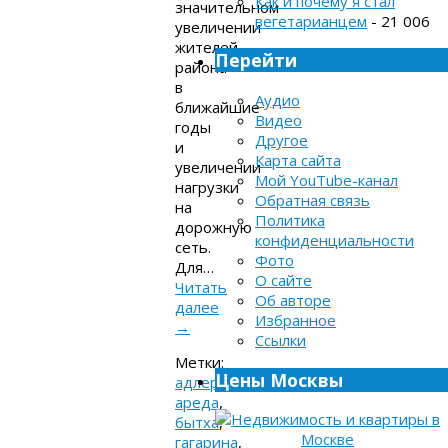
Как и почему я стал
значительном
вегетарианцем
- 21 006
увеличении
жителей
Перейти
района
в
Аудио
ближайшие
Видео
годы
Другое
и
Карта сайта
увеличении
Мой YouTube-канал
нагрузки
Обратная связь
на
Политика
дорожную
конфиденциальности
сеть.
Фото
Для…
О сайте
Читать
Об авторе
далее
Избранное
→
Ссылки
Метки:
Цены Москвы
адлер
,
ареда
,
бытха
,
гагарина
,