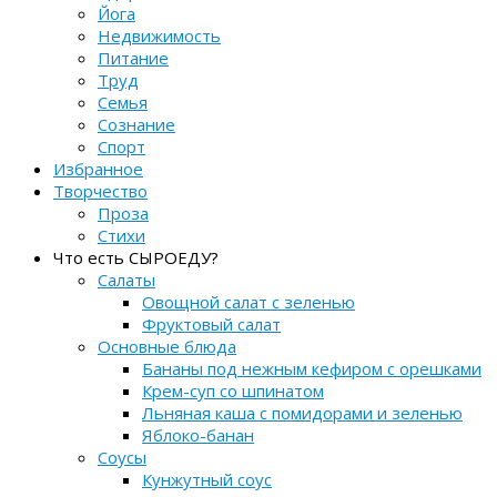
Йога
Недвижимость
Питание
Труд
Семья
Сознание
Спорт
Избранное
Творчество
Проза
Стихи
Что есть СЫРОЕДУ?
Салаты
Овощной салат с зеленью
Фруктовый салат
Основные блюда
Бананы под нежным кефиром с орешками
Крем-суп со шпинатом
Льняная каша с помидорами и зеленью
Яблоко-банан
Соусы
Кунжутный соус