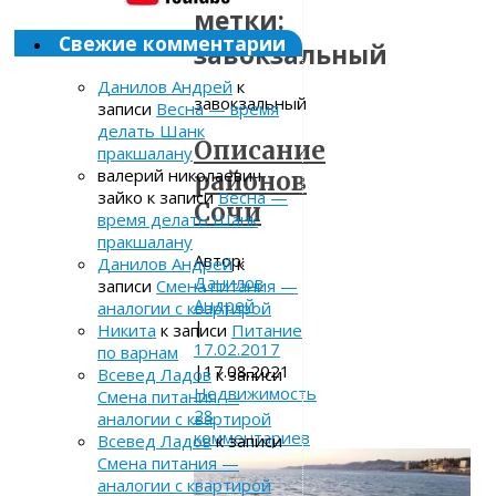
метки:
Свежие комментарии
завокзальный
Данилов Андрей
к
завокзальный
записи
Весна — время
делать Шанк
Описание
пракшалану
валерий николаевич
районов
зайко
к записи
Весна —
Сочи
время делать Шанк
пракшалану
Автор:
Данилов Андрей
к
Данилов
записи
Смена питания —
Андрей
аналогии с квартирой
|
Никита
к записи
Питание
17.02.2017
по варнам
|
17.08.2021
Всевед Ладов
к записи
Недвижимость
Смена питания —
28
аналогии с квартирой
комментариев
Всевед Ладов
к записи
Смена питания —
аналогии с квартирой