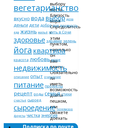
выбору
вегетарианство
места:
Близость
выбор
вода
вкусно
дела
моря
деньги
дети
добро
дом
духовность
Определитесь
жизнь
с
жить в Сочи
еда
жильё
здоровье
этим
здравие
зелень
пунктом,
йога
квартира
насколько
он
любовь
красота
море
вам
недвижимость
важен.
Обязательно
опыт
описание
очищение
ли
питание
иметь
продукты
возможность
рецепт
семья
роды
стихи
дойти
сыроед
пешком,
счастье
сыроедение
или
телевизор
сможете
чистка
энергия
фрукты
доехать
на
Подписка по почте