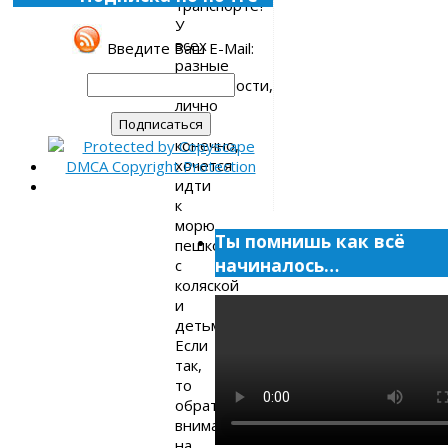
транспорте?
У
всех
Введите Ваш E-Mail:
разные
потребности,
лично
мне,
конечно,
хочется
идти
к
морю
Ты помнишь как всё
пешком
начиналось…
с
коляской
и
детьми.
Если
так,
то
обратите
внимание
на