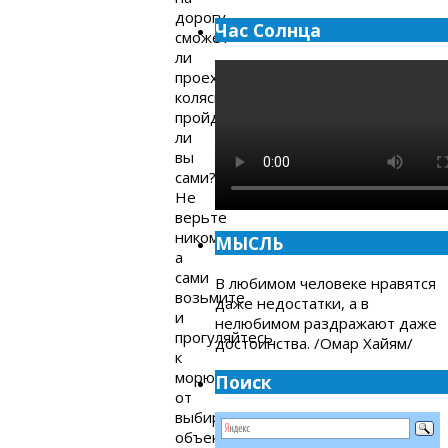
дорогу,
Час Солнца
сможет
ли
проехать
коляска,
пройдёте
ли
вы
сами?
Не
верьте
никому,
МЫСЛЬ
а
сами
В любимом человеке нравятся
возьмите
даже недостатки, а в
и
нелюбимом раздражают даже
прогуляйтесь
достоинства. /Омар Хайям/
к
морю
Поиск
от
выбираемого
объекта.