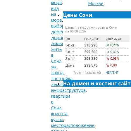
моря
,
вид
на
Цены Сочи
море
,
выбор
,
Цены на недвижимость в Сочи
деревья
,
на 06.08.2026
дороги
,
Тип
Цена, ₽/м²
Динамика
жильё
,
1-к кв.
318 290
0,26%
жить
2-к кв.
299 200
0,39%
в
3-к кв.
308 330
0,08%
Сочи
,
Дома
233 570
0,9%
жк
,
завод
,
Расчет показателей —
НЕАГЕНТ
застройка
,
На домен и хостинг сайт
земля
,
инфраструктура
,
квартира
в
Сочи
,
красота
,
кусты
,
месторасположение
,