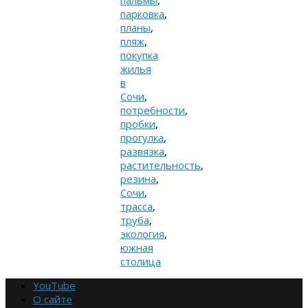
пальмы
,
парковка
,
планы
,
пляж
,
покупка
жилья
в
Сочи
,
потребности
,
пробки
,
прогулка
,
развязка
,
растительность
,
резина
,
Сочи
,
трасса
,
труба
,
экология
,
южная
столица
YouTube
О сайте