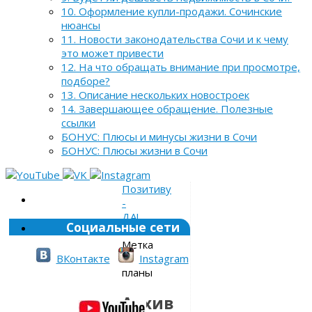
10. Оформление купли-продажи. Сочинские
нюансы
11. Новости законодательства Сочи и к чему
это может привести
12. На что обращать внимание при просмотре,
подборе?
13. Описание нескольких новостроек
14. Завершающее обращение. Полезные
ссылки
БОНУС: Плюсы и минусы жизни в Сочи
БОНУС: Плюсы жизни в Сочи
Позитиву
-
ДА!
Социальные сети
»
Метка
»
ВКонтакте
Instagram
планы
Архив