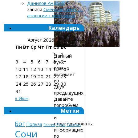
Данилов Андрей
к
записи
Смена питания —
аналогии с квартирой
Календарь
Август 2026
Пн
Вт
Ср
Чт
Пт
Сб
Вс
1
2
Данный
3
4
5
6
7
8
9
пункт
плавно
10
11
12
13
14
15
16
вытекает
17
18
19
20
21
22
23
из
24
25
26
27
28
29
30
двух
31
предыдущих.
« Июн
Давайте
попробуем
Метки
обобщить
и
Бог
структурировать
Польза
Русь
Россия
Система
информацию
Сочи
по