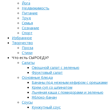
Йога
Недвижимость
Питание
Труд
Семья
Сознание
Спорт
Избранное
Творчество
Проза
Стихи
Что есть СЫРОЕДУ?
Салаты
Овощной салат с зеленью
Фруктовый салат
Основные блюда
Бананы под нежным кефиром с орешками
Крем-суп со шпинатом
Льняная каша с помидорами и зеленью
Яблоко-банан
Соусы
Кунжутный соус