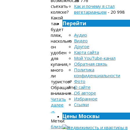
26 776
возможность
Как и почему я стал
съехать
вегетарианцем
- 20 998
коляске?
Какой
Перейти
там
будет
Аудио
пляж,
Видео
насколько
Другое
он
Карта сайта
удобен
Мой YouTube-канал
для
Обратная связь
купания,
Политика
много
конфиденциальности
ли
Фото
туристов?
О сайте
Обращайте
Об авторе
внимание…
Избранное
Читать
Ссылки
далее
→
Цены Москвы
Метки:
близость