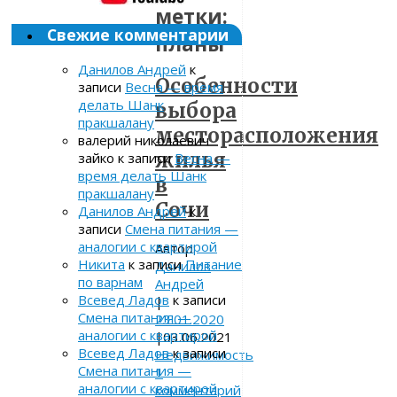
метки:
Свежие комментарии
планы
Данилов Андрей
к
Особенности
записи
Весна — время
делать Шанк
выбора
пракшалану
месторасположения
валерий николаевич
жилья
зайко
к записи
Весна —
время делать Шанк
в
пракшалану
Сочи
Данилов Андрей
к
записи
Смена питания —
аналогии с квартирой
Автор:
Никита
к записи
Питание
Данилов
по варнам
Андрей
Всевед Ладов
к записи
|
Смена питания —
23.01.2020
аналогии с квартирой
|
03.06.2021
Всевед Ладов
к записи
Недвижимость
Смена питания —
1
аналогии с квартирой
комментарий