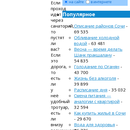
на сайте
в интернете
Если
проход
Популярное
идёт
через
Описание районов Сочи
-
санаторий,
69 535
то
Обливание холодной
пустят
водой
- 63 481
ли
Весна — время делать
вас?
Шанк пракшалану
-
Если
54 835
это
Голодание по Оганян
-
дорога,
43 700
то
Жизнь без алкоголя
-
есть
39 899
ли
Расписание дня
- 35 032
у
Смена питания —
неё
аналогии с квартирой
-
удобный
32 594
тротуар,
Как купить жильё в Сочи
есть
- 29 670
ли
Вода для здоровья
-
внизу