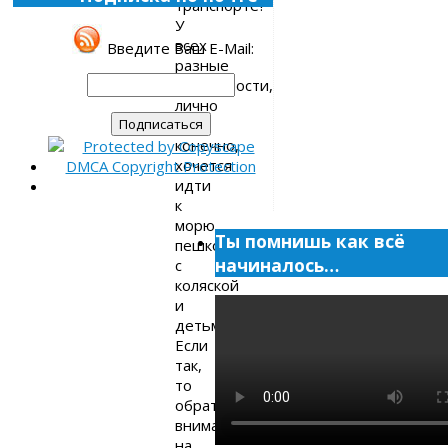
транспорте?
У
всех
Введите Ваш E-Mail:
разные
потребности,
лично
мне,
конечно,
хочется
идти
к
морю
Ты помнишь как всё
пешком
начиналось…
с
коляской
и
детьми.
Если
так,
то
обратите
внимание
на