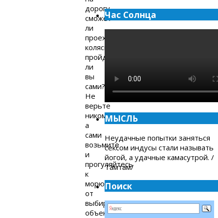
дорогу,
Час Солнца
сможет
ли
проехать
коляска,
пройдёте
ли
вы
сами?
Не
верьте
никому,
МЫСЛЬ
а
сами
Неудачные попытки заняться
возьмите
сексом индусы стали называть
и
йогой, а удачные камасутрой. /
прогуляйтесь
Тамтам/
к
морю
Поиск
от
выбираемого
объекта.