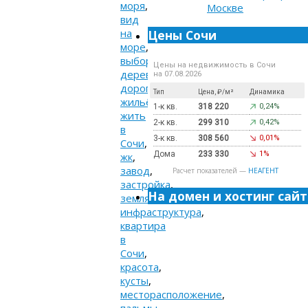
моря
,
вид
на
Цены Сочи
море
,
выбор
,
Цены на недвижимость в Сочи
деревья
,
на 07.08.2026
дороги
,
Тип
Цена, ₽/м²
Динамика
жильё
,
1-к кв.
318 220
0,24%
жить
2-к кв.
299 310
0,42%
в
3-к кв.
308 560
0,01%
Сочи
,
Дома
233 330
1%
жк
,
завод
,
Расчет показателей —
НЕАГЕНТ
застройка
,
На домен и хостинг сайт
земля
,
инфраструктура
,
квартира
в
Сочи
,
красота
,
кусты
,
месторасположение
,