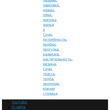
пальмы
,
парковка
,
планы
,
пляж
,
покупка
жилья
в
Сочи
,
потребности
,
пробки
,
прогулка
,
развязка
,
растительность
,
резина
,
Сочи
,
трасса
,
труба
,
экология
,
южная
столица
YouTube
О сайте