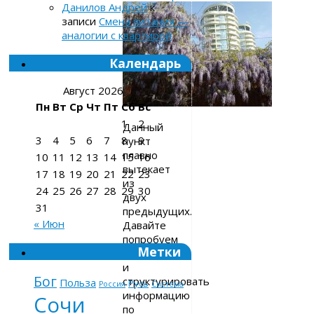
Данилов Андрей
к
записи
Смена питания —
аналогии с квартирой
Календарь
Август 2026
Пн
Вт
Ср
Чт
Пт
Сб
Вс
1
2
Данный
3
4
5
6
7
8
9
пункт
плавно
10
11
12
13
14
15
16
вытекает
17
18
19
20
21
22
23
из
24
25
26
27
28
29
30
двух
31
предыдущих.
« Июн
Давайте
попробуем
Метки
обобщить
и
Бог
структурировать
Польза
Русь
Россия
Система
информацию
Сочи
по