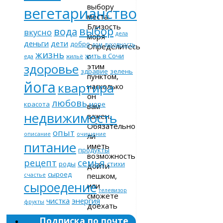
выбору
вегетарианство
места:
Близость
выбор
вода
вкусно
дела
моря
деньги
дети
добро
дом
духовность
Определитесь
жизнь
с
жить в Сочи
еда
жильё
здоровье
этим
здравие
зелень
пунктом,
йога
квартира
насколько
он
любовь
красота
море
вам
недвижимость
важен.
Обязательно
опыт
описание
очищение
ли
питание
иметь
продукты
возможность
рецепт
семья
роды
стихи
дойти
сыроед
пешком,
счастье
сыроедение
или
телевизор
сможете
чистка
энергия
фрукты
доехать
на
Подписка по почте