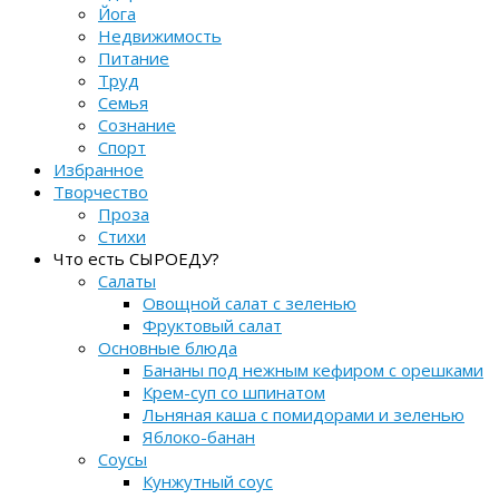
Йога
Недвижимость
Питание
Труд
Семья
Сознание
Спорт
Избранное
Творчество
Проза
Стихи
Что есть СЫРОЕДУ?
Салаты
Овощной салат с зеленью
Фруктовый салат
Основные блюда
Бананы под нежным кефиром с орешками
Крем-суп со шпинатом
Льняная каша с помидорами и зеленью
Яблоко-банан
Соусы
Кунжутный соус