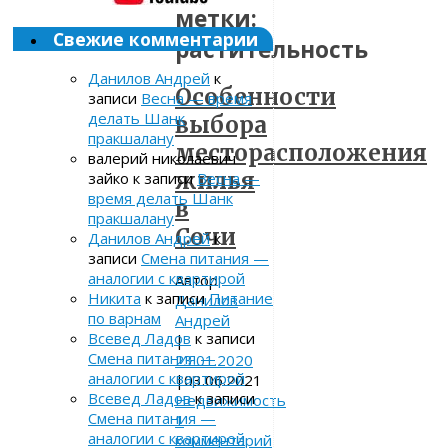
метки:
Свежие комментарии
растительность
Данилов Андрей
к
Особенности
записи
Весна — время
делать Шанк
выбора
пракшалану
месторасположения
валерий николаевич
жилья
зайко
к записи
Весна —
время делать Шанк
в
пракшалану
Сочи
Данилов Андрей
к
записи
Смена питания —
аналогии с квартирой
Автор:
Никита
к записи
Питание
Данилов
по варнам
Андрей
Всевед Ладов
к записи
|
Смена питания —
23.01.2020
аналогии с квартирой
|
03.06.2021
Всевед Ладов
к записи
Недвижимость
Смена питания —
1
аналогии с квартирой
комментарий