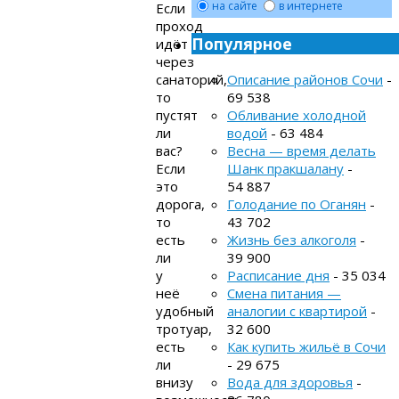
на сайте
в интернете
Если
проход
Популярное
идёт
через
Описание районов Сочи
-
санаторий,
69 538
то
Обливание холодной
пустят
водой
- 63 484
ли
Весна — время делать
вас?
Шанк пракшалану
-
Если
54 887
это
Голодание по Оганян
-
дорога,
43 702
то
Жизнь без алкоголя
-
есть
39 900
ли
Расписание дня
- 35 034
у
Смена питания —
неё
аналогии с квартирой
-
удобный
32 600
тротуар,
Как купить жильё в Сочи
есть
- 29 675
ли
Вода для здоровья
-
внизу