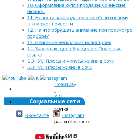
10. Оформление купли-продажи. Сочинские
нюансы
11. Новости законодательства Сочи и к чему
это может привести
12. На что обращать внимание при просмотре,
подборе?
13. Описание нескольких новостроек
14. Завершающее обращение. Полезные
ссылки
БОНУС: Плюсы и минусы жизни в Сочи
БОНУС: Плюсы жизни в Сочи
Позитиву
-
ДА!
Социальные сети
»
Метка
»
ВКонтакте
Instagram
растительность
Архив