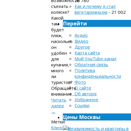
26 780
возможность
Как и почему я стал
съехать
вегетарианцем
- 21 002
коляске?
Какой
Перейти
там
будет
Аудио
пляж,
Видео
насколько
Другое
он
Карта сайта
удобен
Мой YouTube-канал
для
Обратная связь
купания,
Политика
много
конфиденциальности
ли
Фото
туристов?
О сайте
Обращайте
Об авторе
внимание…
Избранное
Читать
Ссылки
далее
→
Цены Москвы
Метки:
близость