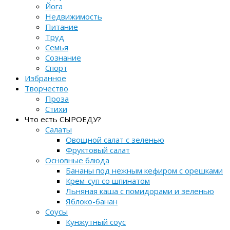
Йога
Недвижимость
Питание
Труд
Семья
Сознание
Спорт
Избранное
Творчество
Проза
Стихи
Что есть СЫРОЕДУ?
Салаты
Овощной салат с зеленью
Фруктовый салат
Основные блюда
Бананы под нежным кефиром с орешками
Крем-суп со шпинатом
Льняная каша с помидорами и зеленью
Яблоко-банан
Соусы
Кунжутный соус