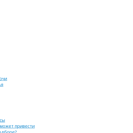
очи
ья
нсы
 может привести
подборе?