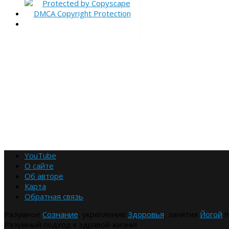
YouTube
О сайте
Об авторе
Карта
Обратная связь
Разумное
Сознание
, укрепление
Здоровья
, занятия
Йогой
п
Разумный подход к здравой жизни!