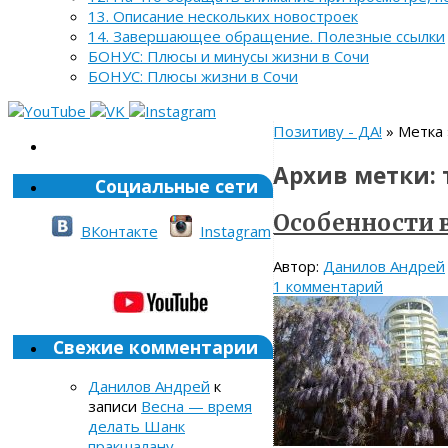
13. Описание нескольких новостроек
14. Завершающее обращение. Полезные ссылки
БОНУС: Плюсы и минусы жизни в Сочи
БОНУС: Плюсы жизни в Сочи
Позитиву - ДА!
» Метка 
Архив метки:
Социальные сети
Особенности 
ВКонтакте
Instagram
Автор:
Данилов Андрей
1 комментарий
Свежие комментарии
Данилов Андрей
к
записи
Весна — время
делать Шанк
пракшалану