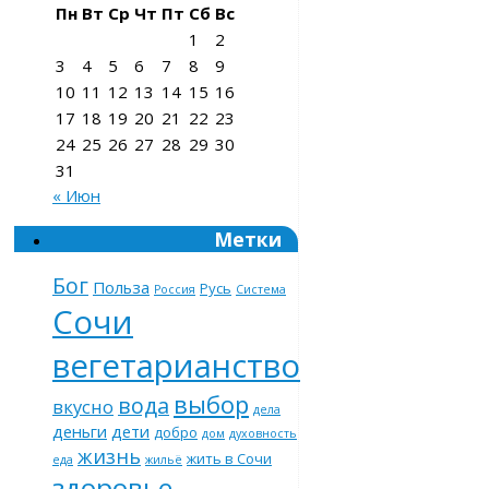
Пн
Вт
Ср
Чт
Пт
Сб
Вс
1
2
3
4
5
6
7
8
9
10
11
12
13
14
15
16
17
18
19
20
21
22
23
24
25
26
27
28
29
30
31
« Июн
Метки
Бог
Польза
Русь
Россия
Система
Сочи
вегетарианство
выбор
вода
вкусно
дела
деньги
дети
добро
дом
духовность
жизнь
жить в Сочи
еда
жильё
здоровье