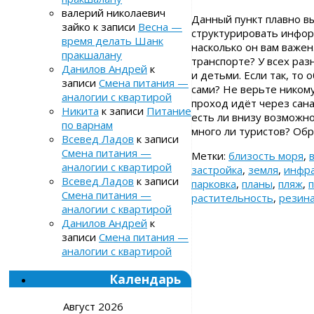
валерий николаевич
Данный пункт плавно в
зайко
к записи
Весна —
структурировать инфор
время делать Шанк
насколько он вам важе
пракшалану
транспорте? У всех раз
Данилов Андрей
к
и детьми. Если так, то
записи
Смена питания —
сами? Не верьте никому
аналогии с квартирой
проход идёт через санат
Никита
к записи
Питание
есть ли внизу возможно
по варнам
много ли туристов? О
Всевед Ладов
к записи
Смена питания —
Метки:
близость моря
,
аналогии с квартирой
застройка
,
земля
,
инфра
Всевед Ладов
к записи
парковка
,
планы
,
пляж
,
п
Смена питания —
растительность
,
резин
аналогии с квартирой
Данилов Андрей
к
записи
Смена питания —
аналогии с квартирой
Календарь
Август 2026