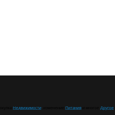
окупка
Недвижимости
, изменение
Питания
и многое
Другое