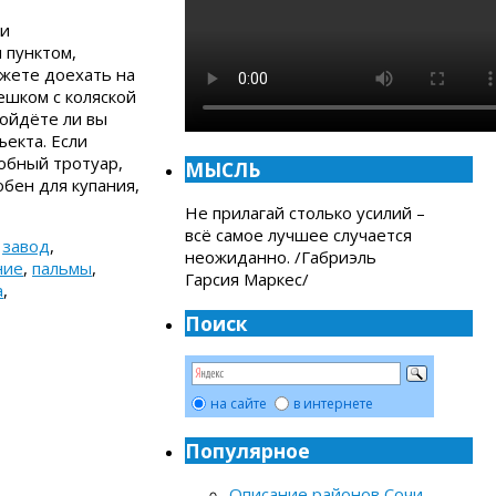
 и
 пунктом,
ожете доехать на
ешком с коляской
ройдёте ли вы
ъекта. Если
добный тротуар,
МЫСЛЬ
обен для купания,
Не прилагай столько усилий –
всё самое лучшее случается
,
завод
,
неожиданно. /Габриэль
ние
,
пальмы
,
Гарсия Маркес/
а
,
Поиск
на сайте
в интернете
Популярное
Описание районов Сочи
-