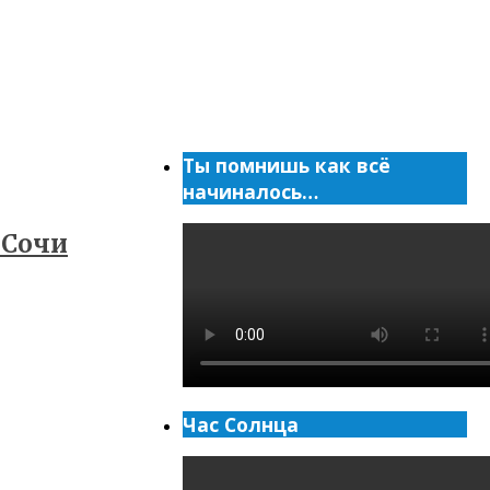
Ты помнишь как всё
начиналось…
 Сочи
Час Солнца