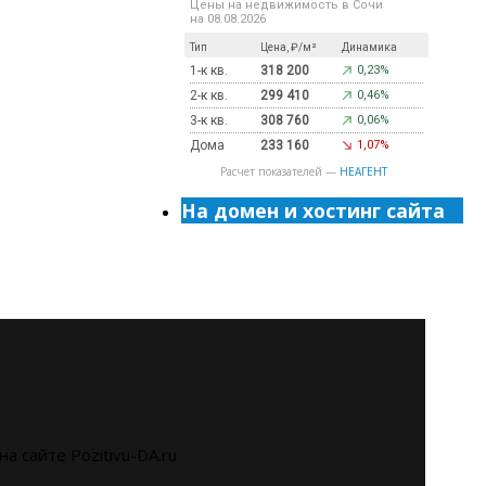
Цены на недвижимость в Сочи
на 08.08.2026
Тип
Цена, ₽/м²
Динамика
1-к кв.
318 200
0,23%
2-к кв.
299 410
0,46%
3-к кв.
308 760
0,06%
Дома
233 160
1,07%
Расчет показателей —
НЕАГЕНТ
На домен и хостинг сайта
на сайте Pozitivu-DA.ru