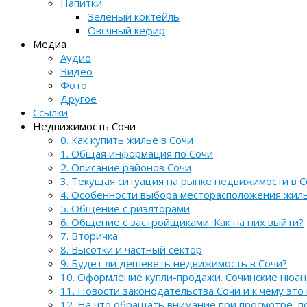
Напитки
Зелёный коктейль
Овсяный кефир
Медиа
Аудио
Видео
Фото
Другое
Ссылки
Недвижимость Сочи
0. Как купить жильё в Сочи
1. Общая информация по Сочи
2. Описание районов Сочи
3. Текущая ситуация на рынке недвижимости в С
4. Особенности выбора месторасположения жил
5. Общение с риэлторами
6. Общение с застройщиками. Как на них выйти?
7. Вторичка
8. Высотки и частный сектор
9. Будет ли дешеветь недвижимость в Сочи?
10. Оформление купли-продажи. Сочинские нюа
11. Новости законодательства Сочи и к чему это
12. На что обращать внимание при просмотре, 