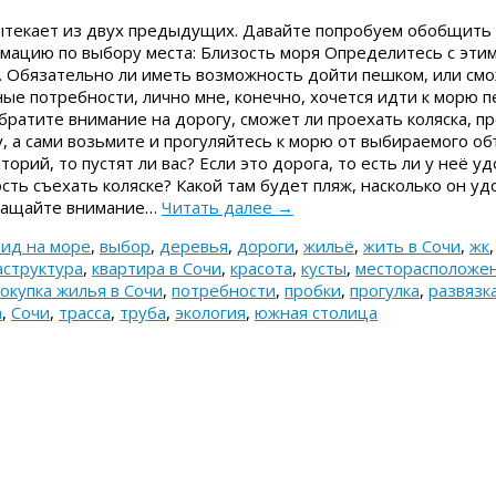
ытекает из двух предыдущих. Давайте попробуем обобщить
мацию по выбору места: Близость моря Определитесь с этим
н. Обязательно ли иметь возможность дойти пешком, или см
ные потребности, лично мне, конечно, хочется идти к морю п
 обратите внимание на дорогу, сможет ли проехать коляска, п
, а сами возьмите и прогуляйтесь к морю от выбираемого об
орий, то пустят ли вас? Если это дорога, то есть ли у неё у
сть съехать коляске? Какой там будет пляж, насколько он уд
бращайте внимание…
Читать далее
→
вид на море
,
выбор
,
деревья
,
дороги
,
жильё
,
жить в Сочи
,
жк
структура
,
квартира в Сочи
,
красота
,
кусты
,
месторасположе
окупка жилья в Сочи
,
потребности
,
пробки
,
прогулка
,
развязк
а
,
Сочи
,
трасса
,
труба
,
экология
,
южная столица