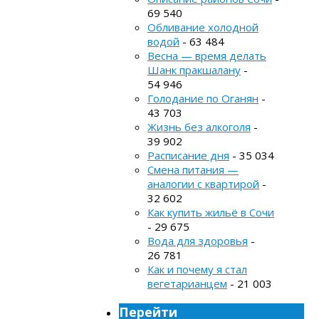
69 540
Обливание холодной
водой
- 63 484
Весна — время делать
Шанк пракшалану
-
54 946
Голодание по Оганян
-
43 703
Жизнь без алкоголя
-
39 902
Расписание дня
- 35 034
Смена питания —
аналогии с квартирой
-
32 602
Как купить жильё в Сочи
- 29 675
Вода для здоровья
-
26 781
Как и почему я стал
вегетарианцем
- 21 003
Перейти