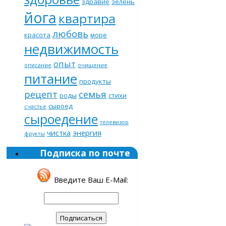
здравие
зелень
йога
квартира
любовь
красота
море
недвижимость
опыт
описание
очищение
питание
продукты
рецепт
семья
роды
стихи
сыроед
счастье
сыроедение
телевизор
чистка
энергия
фрукты
Подписка по почте
Введите Ваш E-Mail: