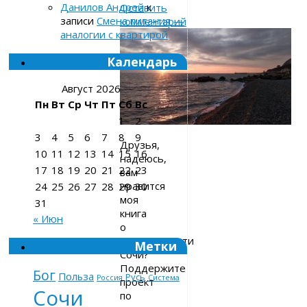
Данилов Андрей
к
Оставить
записи
Смена питания —
комментарий
аналогии с квартирой
Календарь
Август 2026
Пн
Вт
Ср
Чт
Пт
Сб
Вс
1
2
3
4
5
6
7
8
9
Друзья,
10
11
12
13
14
15
16
надеюсь,
17
18
19
20
21
22
23
вам
нравится
24
25
26
27
28
29
30
моя
31
книга
« Июн
о
недвижимости
Метки
Сочи?
Поддержите
Бог
Польза
Русь
Россия
Система
проект
Сочи
по