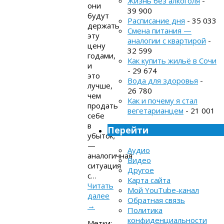
Жизнь без алкоголя
-
они
39 900
будут
Расписание дня
- 35 033
держать
Смена питания —
эту
аналогии с квартирой
-
цену
32 599
годами,
Как купить жильё в Сочи
и
- 29 674
это
Вода для здоровья
-
лучше,
26 780
чем
Как и почему я стал
продать
вегетарианцем
- 21 001
себе
в
Перейти
убыток;
—
Аудио
аналогичная
Видео
ситуация
Другое
с…
Карта сайта
Читать
Мой YouTube-канал
далее
Обратная связь
→
Политика
конфиденциальности
Метки: