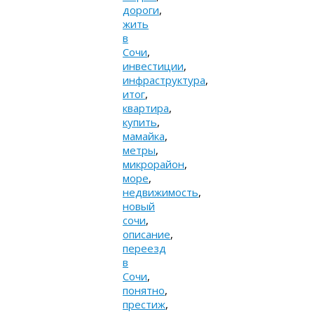
дороги
,
жить
в
Сочи
,
инвестиции
,
инфраструктура
,
итог
,
квартира
,
купить
,
мамайка
,
метры
,
микрорайон
,
море
,
недвижимость
,
новый
сочи
,
описание
,
переезд
в
Сочи
,
понятно
,
престиж
,