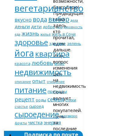
возможности,
вегетарианство
БлагоДарю!
Предыдущая
выбор
вода
глава
вкусно
дела
здесь,
деньги
дети
добро
дом
духовность
кто
жизнь
жить в Сочи
еда
жильё
прочитал,
здоровье
едем
здравие
зелень
дальше.
йога
квартира
Итак,
вопрос
любовь
красота
море
изменения
недвижимость
цен
на
опыт
описание
очищение
недвижимость
питание
продукты
Сочи
волнует
рецепт
семья
роды
стихи
многих
сыроед
счастье
покупателей.
сыроедение
Цены
телевизор
за
чистка
энергия
фрукты
последние
Подписка по почте
годы