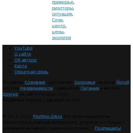
приморье
,
риэлторы
,
ситуация
,
Сочи
,
центр
,
цены
,
экология
YouTube
О сайте
Об авторе
Карта
Обратная связь
Разумное
Сознание
, укрепление
Здоровья
, занятия
Йогой
покупка
Недвижимости
, изменение
Питания
и многое
Другое
на сайте Pozitivu-DA.ru
Разумный подход к здравой жизни!
© 2012-2025,
Pozitivu-DA.ru
Все права защищены.
Любое использование материалов допускается только с
указанием активной ссылки на источник. |
Подпишись!