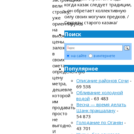
когда казак следует традиции,
вели
- он обретает коллективную
стройку,
силу своих могучих предков. /
уже
Секреты старого казака/
ориентируясь
на
Поиск
высокие
цены,
заложили
в
на сайте
в интернете
своих
сметах
Популярное
определённую
цену
Описание районов Сочи
-
метра,
69 538
дешевле
Обливание холодной
которой
водой
- 63 483
им
Весна — время делать
продавать
Шанк пракшалану
-
просто
54 873
не
Голодание по Оганян
-
выгодно.
43 701
И