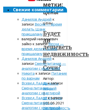
метки:
Свежие комментарии
цены
Данилов Андрей
к
цены
записи
Весна — время
делать Шанк
Будет
пракшалану
валерий николаевич
ли
зайко
к записи
Весна —
дешеветь
время делать Шанк
недвижимость
пракшалану
Данилов Андрей
к
в
записи
Смена питания —
Сочи?
аналогии с квартирой
Никита
к записи
Питание
по варнам
Автор:
Всевед Ладов
к записи
Данилов
Смена питания —
Андрей
аналогии с квартирой
|
Всевед Ладов
к записи
07.09.2020
Смена питания —
|
03.06.2021
аналогии с квартирой
Недвижимость