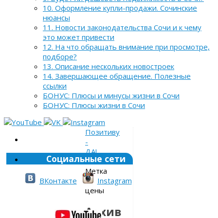
10. Оформление купли-продажи. Сочинские
нюансы
11. Новости законодательства Сочи и к чему
это может привести
12. На что обращать внимание при просмотре,
подборе?
13. Описание нескольких новостроек
14. Завершающее обращение. Полезные
ссылки
БОНУС: Плюсы и минусы жизни в Сочи
БОНУС: Плюсы жизни в Сочи
Позитиву
-
ДА!
Социальные сети
»
Метка
»
ВКонтакте
Instagram
цены
Архив