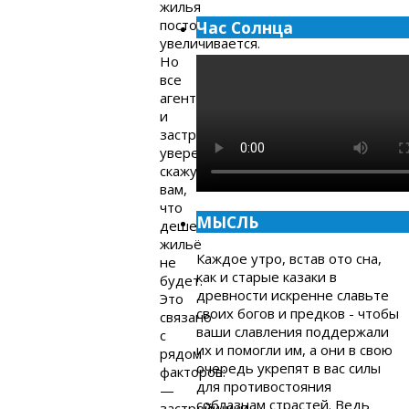
жилья
постоянно
Час Солнца
увеличивается.
Но
все
агенты
и
застройщики
уверенно
скажут
вам,
что
МЫСЛЬ
дешеветь
жильё
Каждое утро, встав ото сна,
не
как и старые казаки в
будет.
древности искренне славьте
Это
своих богов и предков - чтобы
связано
ваши славления поддержали
с
их и помогли им, а они в свою
рядом
очередь укрепят в вас силы
факторов:
для противостояния
—
соблазнам страстей. Ведь
застройщики