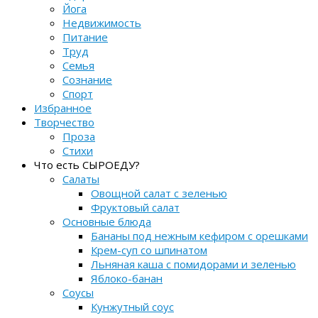
Йога
Недвижимость
Питание
Труд
Семья
Сознание
Спорт
Избранное
Творчество
Проза
Стихи
Что есть СЫРОЕДУ?
Салаты
Овощной салат с зеленью
Фруктовый салат
Основные блюда
Бананы под нежным кефиром с орешками
Крем-суп со шпинатом
Льняная каша с помидорами и зеленью
Яблоко-банан
Соусы
Кунжутный соус