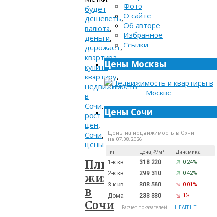
Фото
будет
О сайте
дешеветь
,
Об авторе
валюта
,
Избранное
деньги
,
Ссылки
дорожает
,
квартира
,
Цены Москвы
купить
квартиру
,
недвижимость
в
Сочи
,
Цены Сочи
рост
цен
,
Сочи
,
Цены на недвижимость в Сочи
на 07.08.2026
цены
Тип
Цена, ₽/м²
Динамика
Плюсы
1-к кв.
318 220
0,24%
2-к кв.
299 310
0,42%
жизни
3-к кв.
308 560
0,01%
в
Дома
233 330
1%
Сочи
Расчет показателей —
НЕАГЕНТ