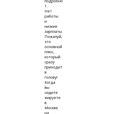
подробно
1.
Нет
работы
и
низкие
зарплаты.
Пожалуй,
это
основной
плюс,
который
сразу
приходит
в
голову!
Когда
вы
сидите
жируете
в
Москве
на