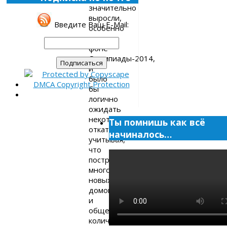
значительно
выросли,
Введите Ваш E-Mail:
особенно
на
фоне
Олимпиады-2014,
и
было
бы
логично
ожидать
некоторого
Ты помнишь как всё
отката,
начиналось…
учитывая,
что
построено
много
новых
домов,
и
общее
количество