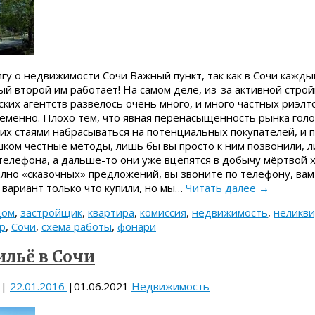
гу о недвижимости Сочи Важный пункт, так как в Сочи кажды
ый второй им работает! На самом деле, из-за активной строй
ских агентств развелось очень много, и много частных риэлто
еменно. Плохо тем, что явная перенасыщенность рынка гол
 их стаями набрасываться на потенциальных покупателей, и 
ком честные методы, лишь бы вы просто к ним позвонили, л
телефона, а дальше-то они уже вцепятся в добычу мёртвой 
лно «сказочных» предложений, вы звоните по телефону, вам г
 вариант только что купили, но мы…
Читать далее
→
дом
,
застройщик
,
квартира
,
комиссия
,
недвижимость
,
неликв
р
,
Сочи
,
схема работы
,
фонари
ильё в Сочи
|
22.01.2016
|
01.06.2021
Недвижимость