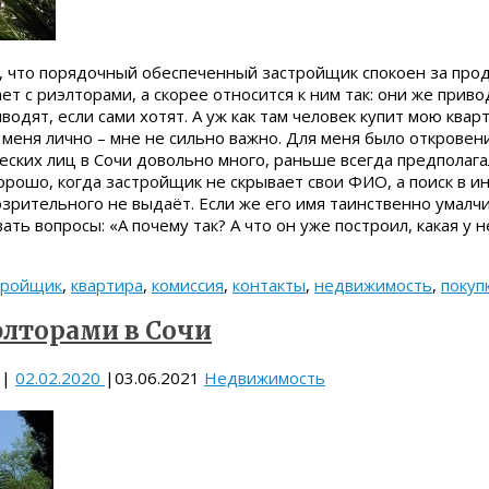
л, что порядочный обеспеченный застройщик спокоен за про
ает с риэлторами, а скорее относится к ним так: они же прив
водят, если сами хотят. А уж как там человек купит мою квар
 меня лично – мне не сильно важно. Для меня было откровен
ских лиц в Сочи довольно много, раньше всегда предполага
орошо, когда застройщик не скрывает свои ФИО, а поиск в и
рительного не выдаёт. Если же его имя таинственно умалчи
ать вопросы: «А почему так? А что он уже построил, какая у 
тройщик
,
квартира
,
комиссия
,
контакты
,
недвижимость
,
покуп
элторами в Сочи
|
02.02.2020
|
03.06.2021
Недвижимость