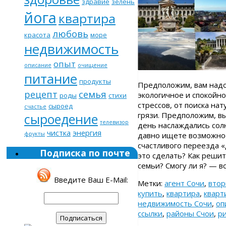
здравие
зелень
йога
квартира
любовь
красота
море
недвижимость
опыт
описание
очищение
питание
продукты
Предположим, вам надо
рецепт
семья
экологичное и спокойно
роды
стихи
стрессов, от поиска нат
сыроед
счастье
грязи. Предположим, в
сыроедение
телевизор
день наслаждались с
чистка
энергия
фрукты
давно ищете возможнос
счастливого переезда «
Подписка по почте
это сделать? Как решит
семьи? Смогу ли я? — в
Введите Ваш E-Mail:
Метки:
агент Сочи
,
втор
купить
,
квартира
,
кварт
недвижимость Сочи
,
оп
ссылки
,
районы Счои
,
р