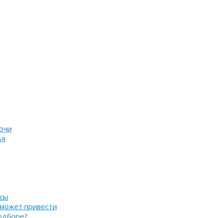
очи
ья
нсы
 может привести
подборе?