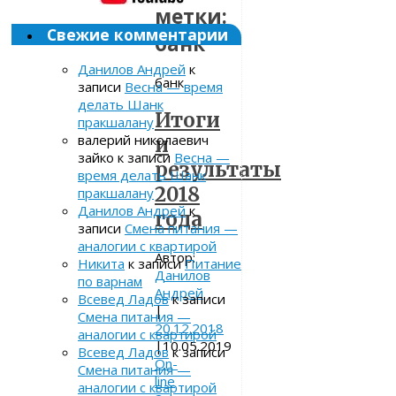
метки:
Свежие комментарии
банк
Данилов Андрей
к
банк
записи
Весна — время
делать Шанк
Итоги
пракшалану
валерий николаевич
и
зайко
к записи
Весна —
результаты
время делать Шанк
2018
пракшалану
Данилов Андрей
к
года
записи
Смена питания —
аналогии с квартирой
Автор:
Никита
к записи
Питание
Данилов
по варнам
Андрей
Всевед Ладов
к записи
|
Смена питания —
20.12.2018
аналогии с квартирой
|
10.05.2019
Всевед Ладов
к записи
On-
Смена питания —
line
аналогии с квартирой