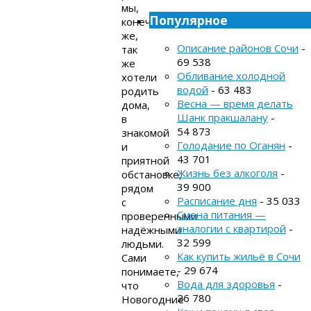
мы,
Популярное
конечно
же,
Описание районов Сочи
-
так
69 538
же
Обливание холодной
хотели
водой
- 63 483
родить
Весна — время делать
дома,
Шанк пракшалану
-
в
54 873
знакомой
Голодание по Оганян
-
и
43 701
приятной
Жизнь без алкоголя
-
обстановке,
39 900
рядом
Расписание дня
- 35 033
с
Смена питания —
проверенными
аналогии с квартирой
-
надёжными
32 599
людьми.
Как купить жильё в Сочи
Сами
- 29 674
понимаете,
Вода для здоровья
-
что
26 780
Новогодние