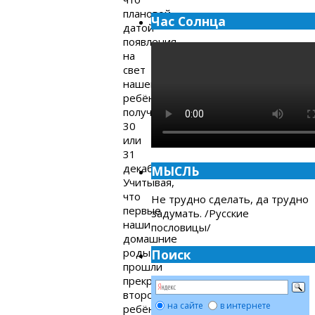
плановой
Час Солнца
датой
появления
на
свет
нашего
ребёнка
получалось
30
или
31
декабря.
МЫСЛЬ
Учитывая,
что
Не трудно сделать, да трудно
первые
задумать. /Русские
наши
пословицы/
домашние
роды
Поиск
прошли
прекрасно,
второго
на сайте
в интернете
ребёнка