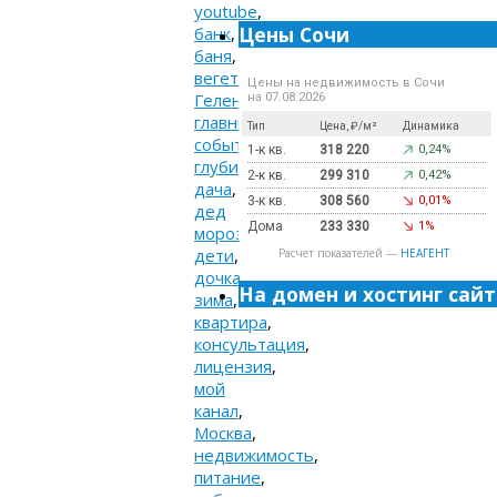
youtube
,
Цены Сочи
банк
,
баня
,
вегетарианство
,
Цены на недвижимость в Сочи
Геленджик
,
на 07.08.2026
главные
Тип
Цена, ₽/м²
Динамика
события
,
1-к кв.
318 220
0,24%
глубина
,
2-к кв.
299 310
0,42%
дача
,
3-к кв.
308 560
0,01%
дед
Дома
233 330
1%
мороз
,
дети
,
Расчет показателей —
НЕАГЕНТ
дочка
,
На домен и хостинг сайт
зима
,
квартира
,
консультация
,
лицензия
,
мой
канал
,
Москва
,
недвижимость
,
питание
,