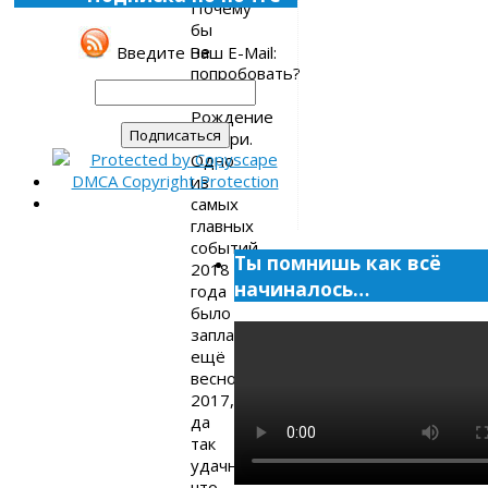
Почему
бы
не
Введите Ваш E-Mail:
попробовать?
1.
Рождение
дочери.
Одно
из
самых
главных
событий
Ты помнишь как всё
2018
начиналось…
года
было
запланировано
ещё
весной
2017,
да
так
удачно,
что