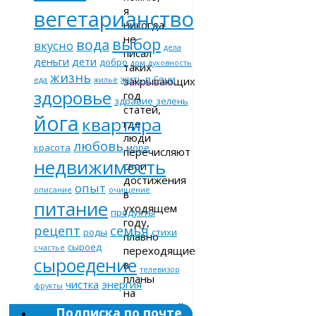
я
вегетарианство
никогда
не
выбор
вода
вкусно
дела
писал
деньги
дети
добро
дом
духовность
таких
жизнь
жить в Сочи
закрывающих
еда
жильё
здоровье
год
здравие
зелень
статей,
йога
квартира
где
люди
любовь
красота
море
перечисляют
недвижимость
свои
достижения
опыт
описание
очищение
в
питание
уходящем
продукты
году,
рецепт
семья
роды
стихи
плавно
сыроед
счастье
переходящие
сыроедение
в
телевизор
планы
чистка
энергия
фрукты
на
следующий.
Подписка по почте