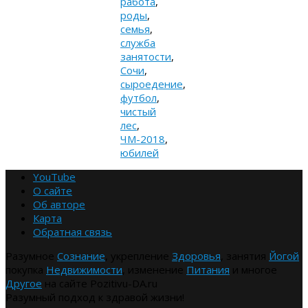
работа
,
роды
,
семья
,
служба
занятости
,
Сочи
,
сыроедение
,
футбол
,
чистый
лес
,
ЧМ-2018
,
юбилей
YouTube
О сайте
Об авторе
Карта
Обратная связь
Разумное
Сознание
, укрепление
Здоровья
, занятия
Йогой
покупка
Недвижимости
, изменение
Питания
и многое
Другое
на сайте Pozitivu-DA.ru
Разумный подход к здравой жизни!