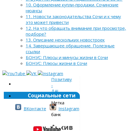
10. Оформление купли-продажи. Сочинские
нюансы
11. Новости законодательства Сочи и к чему
это может привести
12. На что обращать внимание при просмотре,
подборе?
13. Описание нескольких новостроек
14. Завершающее обращение. Полезные
ссылки
БОНУС: Плюсы и минусы жизни в Сочи
БОНУС: Плюсы жизни в Сочи
Позитиву
-
ДА!
Социальные сети
»
Метка
»
ВКонтакте
Instagram
банк
Архив