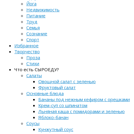
Йога
Недвижимость
Питание
Труд
Семья
Сознание
Спорт
Избранное
Творчество
Проза
Стихи
Что есть СЫРОЕДУ?
Салаты
Овощной салат с зеленью
Фруктовый салат
Основные блюда
Бананы под нежным кефиром с орешками
Крем-суп со шпинатом
Льняная каша с помидорами и зеленью
Яблоко-банан
Соусы
Кунжутный соус