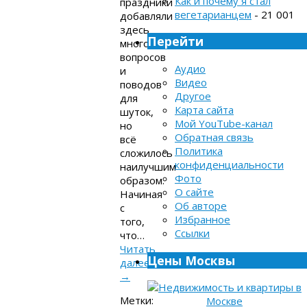
Как и почему я стал
праздники
вегетарианцем
- 21 001
добавляли
здесь
Перейти
много
вопросов
Аудио
и
Видео
поводов
Другое
для
Карта сайта
шуток,
Мой YouTube-канал
но
Обратная связь
всё
Политика
сложилось
конфиденциальности
наилучшим
Фото
образом.
О сайте
Начиная
Об авторе
с
Избранное
того,
Ссылки
что…
Читать
Цены Москвы
далее
→
Метки: