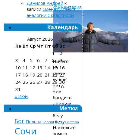
2
Данилов Андрей
к
комментария
записи
Смена питания —
аналогии с квартирой
Календарь
Август 2026
Пн
Вт
Ср
Чт
Пт
Сб
Вс
1
2
3
4
5
6
7
8
9
Ничего
на
10
11
12
13
14
15
16
свете
17
18
19
20
21
22
23
лучше
24
25
26
27
28
29
30
нету,
31
Чем
« Июн
бродить
друзьям
Метки
по
белу
Бог
свету.
Польза
Русь
Россия
Система
Насколько
Сочи
помню,