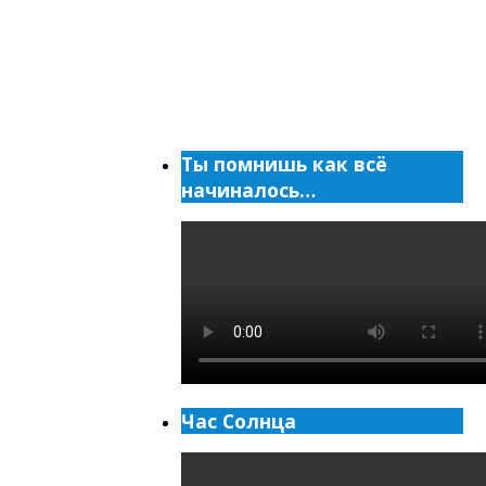
Ты помнишь как всё
начиналось…
Час Солнца