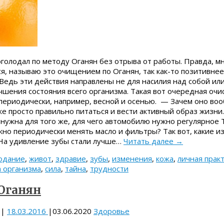
лодал по методу Оганян без отрыва от работы. Правда, мн
я, называю это очищением по Оганян, так как-то позитивнее
едь эти действия направлены не для насилия над собой или
чшения состояния всего организма. Такая вот очередная очи
периодически, например, весной и осенью. — Зачем оно в
е просто правильно питаться и вести активный образ жизни.
 нужна для того же, для чего автомобилю нужно регулярное 
жно периодически менять масло и фильтры? Так вот, какие и
. На удивление зубы стали лучше…
Читать далее
→
одание
,
живот
,
здравие
,
зубы
,
изменения
,
кожа
,
личная прак
а организма
,
сила
,
тайна
,
трудности
 Оганян
|
18.03.2016
|
03.06.2020
Здоровье