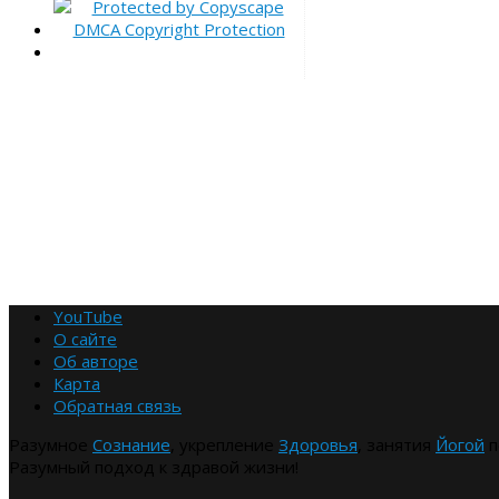
YouTube
О сайте
Об авторе
Карта
Обратная связь
Разумное
Сознание
, укрепление
Здоровья
, занятия
Йогой
п
Разумный подход к здравой жизни!