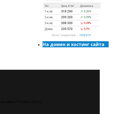
Тип
Цена, ₽/м²
Динамика
1-к кв.
318 290
0,26%
2-к кв.
299 200
0,39%
3-к кв.
308 330
0,08%
Дома
233 570
0,9%
Расчет показателей —
НЕАГЕНТ
На домен и хостинг сайта
на сайте Pozitivu-DA.ru