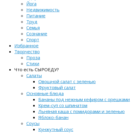
Йога
Недвижимость
Питание
Труд
Семья
Сознание
Спорт
Избранное
Творчество
Проза
Стихи
Что есть СЫРОЕДУ?
Салаты
Овощной салат с зеленью
Фруктовый салат
Основные блюда
Бананы под нежным кефиром с орешками
Крем-суп со шпинатом
Льняная каша с помидорами и зеленью
Яблоко-банан
Соусы
Кунжутный соус