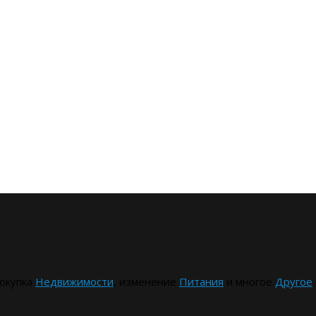
окупка
Недвижимости
, изменение
Питания
и многое
Другое