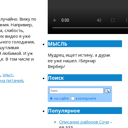
случайно. Вижу по
ания. Например,
а, слабость,
их видео я уже
ьного голодания,
МЫСЛЬ
 шутливая
й любимой. И уж
Мудрец ищет истину, а дурак
е. В том числе и
ее уже нашел. /Бернар
Вербер/
н
,
опыт
,
Поиск
на питания
,
на сайте
в интернете
Популярное
Описание районов Сочи
-
69 535