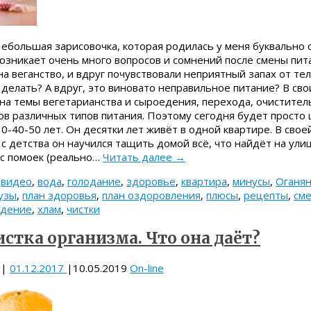
ебольшая зарисовочка, которая родилась у меня буквально 
озникает очень много вопросов и сомнений после смены пит
а веганство, и вдруг почувствовали неприятный запах от тел
о делать? А вдруг, это виновато неправильное питание? В сво
на темы вегетарианства и сыроедения, перехода, очистител
ов различных типов питания. Поэтому сегодня будет просто
30-40-50 лет. Он десятки лет живёт в одной квартире. В свое
 с детства он научился тащить домой всё, что найдёт на улиц
 с помоек (реально…
Читать далее
→
,
видео
,
вода
,
голодание
,
здоровье
,
квартира
,
минусы
,
Оганя
узы
,
план здоровья
,
план оздоровления
,
плюсы
,
рецепты
,
сме
едение
,
хлам
,
чистки
стка организма. Что она даёт?
|
01.12.2017
|
10.05.2019
On-line