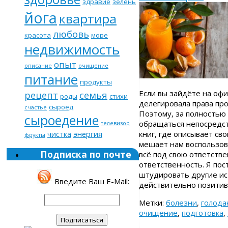
здравие
зелень
йога
квартира
любовь
красота
море
недвижимость
опыт
описание
очищение
питание
продукты
Если вы зайдёте на офи
рецепт
семья
роды
стихи
делегировала права про
сыроед
счастье
Поэтому, за полностью
сыроедение
обращаться непосредст
телевизор
чистка
энергия
книг, где описывает св
фрукты
мешает нам воспользов
Подписка по почте
всё под свою ответстве
ответственность. Я пос
штудировать другие ист
Введите Ваш E-Mail:
действительно позитив
Метки:
болезни
,
голода
очищение
,
подготовка
,