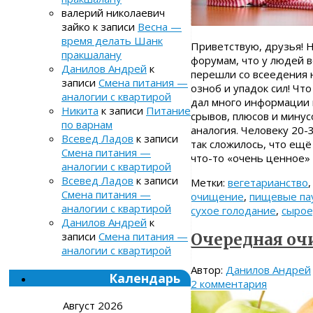
валерий николаевич
зайко
к записи
Весна —
время делать Шанк
Приветствую, друзья! Н
пракшалану
форумам, что у людей в
Данилов Андрей
к
перешли со всеедения н
записи
Смена питания —
озноб и упадок сил! Чт
аналогии с квартирой
дал много информации 
Никита
к записи
Питание
срывов, плюсов и минус
по варнам
аналогия. Человеку 20-
Всевед Ладов
к записи
так сложилось, что ещё
Смена питания —
что-то «очень ценное»
аналогии с квартирой
Всевед Ладов
к записи
Метки:
вегетарианство
Смена питания —
очищение
,
пищевые па
аналогии с квартирой
сухое голодание
,
сыро
Данилов Андрей
к
записи
Смена питания —
Очередная очи
аналогии с квартирой
Автор:
Данилов Андрей
Календарь
2 комментария
Август 2026