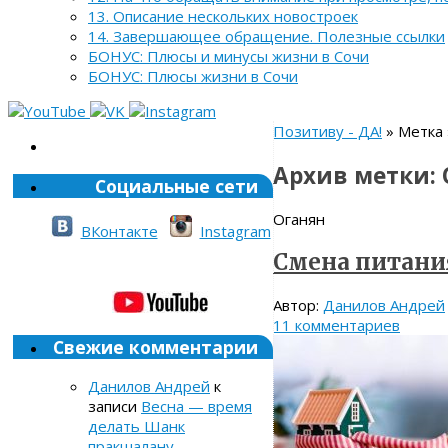
13. Описание нескольких новостроек
14. Завершающее обращение. Полезные ссылки
БОНУС: Плюсы и минусы жизни в Сочи
БОНУС: Плюсы жизни в Сочи
Позитиву - ДА!
» Метка 
Архив метки:
Социальные сети
Оганян
ВКонтакте
Instagram
Смена питани
Автор:
Данилов Андрей
11 комментариев
Свежие комментарии
Данилов Андрей
к
записи
Весна — время
делать Шанк
пракшалану