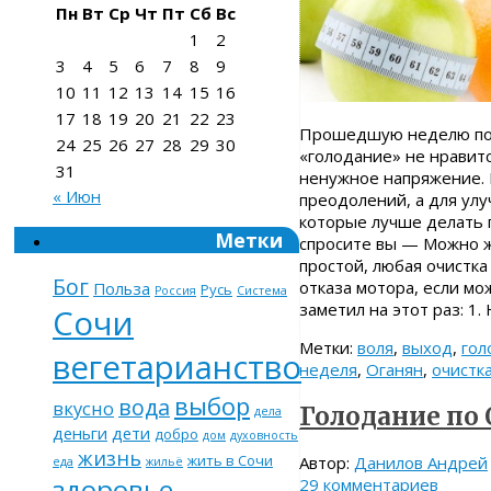
Пн
Вт
Ср
Чт
Пт
Сб
Вс
1
2
3
4
5
6
7
8
9
10
11
12
13
14
15
16
17
18
19
20
21
22
23
Прошедшую неделю пого
24
25
26
27
28
29
30
«голодание» не нравитс
31
ненужное напряжение. В
« Июн
преодолений, а для улу
которые лучше делать 
Метки
спросите вы — Можно ж
простой, любая очистка
Бог
отказа мотора, если мо
Польза
Русь
Россия
Система
заметил на этот раз: 1
Сочи
Метки:
воля
,
выход
,
гол
вегетарианство
неделя
,
Оганян
,
очистк
выбор
вода
вкусно
Голодание по
дела
деньги
дети
добро
дом
духовность
жизнь
жить в Сочи
Автор:
Данилов Андрей
еда
жильё
здоровье
29 комментариев