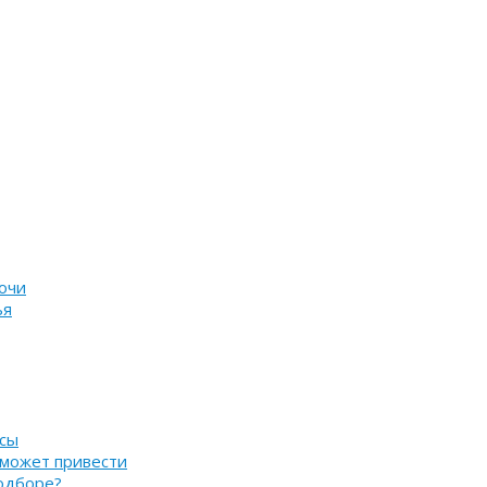
очи
ья
нсы
 может привести
подборе?