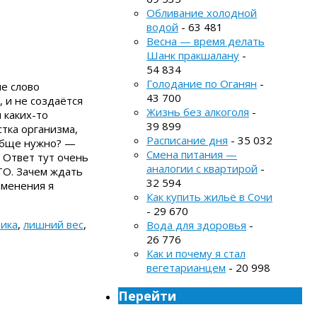
Обливание холодной
водой
- 63 481
Весна — время делать
Шанк пракшалану
-
54 834
Голодание по Оганян
-
е слово
43 700
, и не создаётся
Жизнь без алкоголя
-
 каких-то
39 899
стка организма,
Расписание дня
- 35 032
ообще нужно? —
Смена питания —
 Ответ тут очень
аналогии с квартирой
-
ТО. Зачем ждать
32 594
зменения я
Как купить жильё в Сочи
- 29 670
тика
,
лишний вес
,
Вода для здоровья
-
26 776
Как и почему я стал
вегетарианцем
- 20 998
Перейти