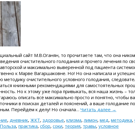
циальный сайт М.В.Оганян, то прочитаете там, что она ником
ведения очистительного голодания и прочего лечения по св
 авторской и максимально выверенной под пациента системо
венно к Марве Вагаршаковне. Но! Но она написала и успешн
ою методику очистительного условного голодания, следовате
аться книжными рекомендациями для самостоятельных проц
нность. Но к этому уже пора привыкать, вся наша жизнь – то
тараюсь описать всё максимально просто и понятно, чтобы в
очники в поисках деталей и пояснений, а ваше голодание по
ным. Перейдём к делу! Но сначала…
Читать далее
→
ние
,
дневник
,
ЖКТ
,
здоровье
,
клизма
,
лимон
,
мед
,
методика
,
Польза
,
практика
,
сбор
,
соки
,
теория
,
травы
,
условное