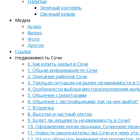
Напитки
Зелёный коктейль
Овсяный кефир
Медиа
Аудио
Видео
Фото
Другое
Ссылки
Недвижимость Сочи
0. Как купить жильё в Сочи
1. Общая информация по Сочи
2. Описание районов Сочи
3. Текущая ситуация на рынке недвижимости в С
4. Особенности выбора месторасположения жил
5. Общение с риэлторами
6. Общение с застройщиками. Как на них выйти?
7. Вторичка
8. Высотки и частный сектор
9. Будет ли дешеветь недвижимость в Сочи?
10. Оформление купли-продажи. Сочинские нюа
11. Новости законодательства Сочи и к чему это
12. На что обращать внимание при просмотре, 