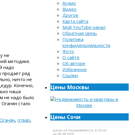
Аудио
Видео
Другое
Карта сайта
Мой YouTube-канал
Обратная связь
Политика
конфиденциальности
Фото
у не
О сайте
оей методике.
Об авторе
й надо
Избранное
о продаёт ряд
Ссылки
льно, ничто не
едур. Конечно,
Цены Москвы
лько наша
ам не надо было
 Оганян стало
Цены Сочи
Оганян
,
отвар
,
Цены на недвижимость в Сочи
на 06.08.2026