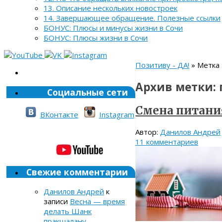
13. Описание нескольких новостроек
14. Завершающее обращение. Полезные ссылки
БОНУС: Плюсы и минусы жизни в Сочи
БОНУС: Плюсы жизни в Сочи
Позитиву - ДА!
» Метка 
Архив метки:
Социальные сети
Смена питани
ВКонтакте
Instagram
Автор:
Данилов Андрей
11 комментариев
Свежие комментарии
Данилов Андрей
к
записи
Весна — время
делать Шанк
пракшалану