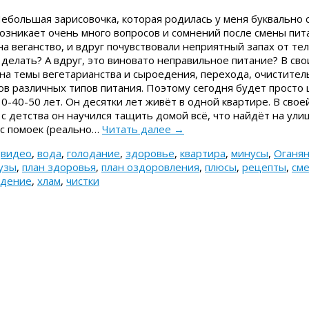
ебольшая зарисовочка, которая родилась у меня буквально 
озникает очень много вопросов и сомнений после смены пит
а веганство, и вдруг почувствовали неприятный запах от тел
о делать? А вдруг, это виновато неправильное питание? В сво
на темы вегетарианства и сыроедения, перехода, очистител
ов различных типов питания. Поэтому сегодня будет просто
30-40-50 лет. Он десятки лет живёт в одной квартире. В свое
 с детства он научился тащить домой всё, что найдёт на улиц
 с помоек (реально…
Читать далее
→
,
видео
,
вода
,
голодание
,
здоровье
,
квартира
,
минусы
,
Оганя
узы
,
план здоровья
,
план оздоровления
,
плюсы
,
рецепты
,
сме
едение
,
хлам
,
чистки