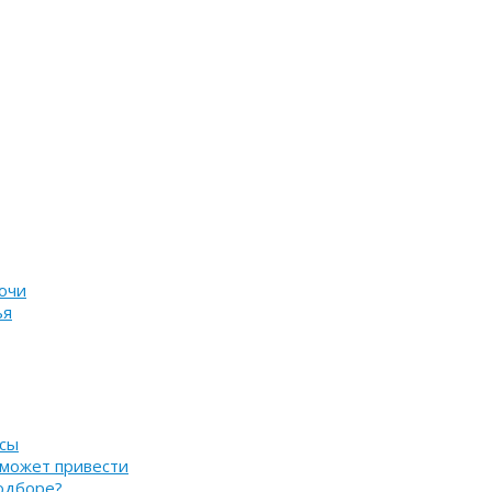
очи
ья
нсы
 может привести
подборе?