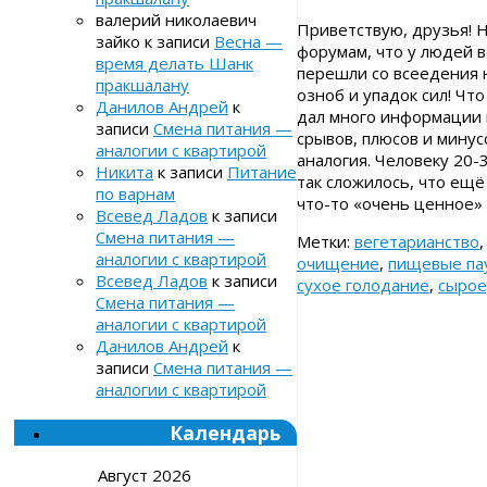
валерий николаевич
Приветствую, друзья! Н
зайко
к записи
Весна —
форумам, что у людей в
время делать Шанк
перешли со всеедения н
пракшалану
озноб и упадок сил! Чт
Данилов Андрей
к
дал много информации 
записи
Смена питания —
срывов, плюсов и минус
аналогии с квартирой
аналогия. Человеку 20-
Никита
к записи
Питание
так сложилось, что ещё
по варнам
что-то «очень ценное»
Всевед Ладов
к записи
Смена питания —
Метки:
вегетарианство
аналогии с квартирой
очищение
,
пищевые па
Всевед Ладов
к записи
сухое голодание
,
сыро
Смена питания —
аналогии с квартирой
Данилов Андрей
к
записи
Смена питания —
аналогии с квартирой
Календарь
Август 2026