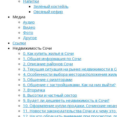
Напитки
Зелёный коктейль
Овсяный кефир
Медиа
Аудио
Видео
Фото
Другое
Ссылки
Недвижимость Сочи
0. Как купить жильё в Сочи
1. Общая информация по Сочи
2. Описание районов Сочи
3. Текущая ситуация на рынке недвижимости в С
4. Особенности выбора месторасположения жил
5. Общение с риэлторами
6. Общение с застройщиками. Как на них выйти?
7. Вторичка
8. Высотки и частный сектор
9. Будет ли дешеветь недвижимость в Сочи?
10. Оформление купли-продажи. Сочинские нюа
11. Новости законодательства Сочи и к чему это
12. На что обращать внимание при просмотре, 