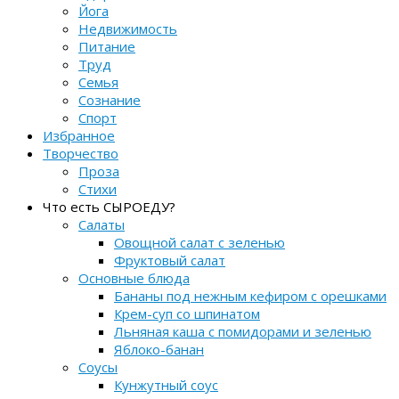
Йога
Недвижимость
Питание
Труд
Семья
Сознание
Спорт
Избранное
Творчество
Проза
Стихи
Что есть СЫРОЕДУ?
Салаты
Овощной салат с зеленью
Фруктовый салат
Основные блюда
Бананы под нежным кефиром с орешками
Крем-суп со шпинатом
Льняная каша с помидорами и зеленью
Яблоко-банан
Соусы
Кунжутный соус