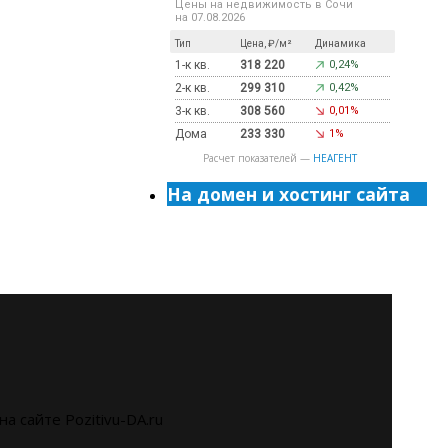
Цены на недвижимость в Сочи
на 07.08.2026
Тип
Цена, ₽/м²
Динамика
1-к кв.
318 220
0,24%
2-к кв.
299 310
0,42%
3-к кв.
308 560
0,01%
Дома
233 330
1%
Расчет показателей —
НЕАГЕНТ
На домен и хостинг сайта
на сайте Pozitivu-DA.ru