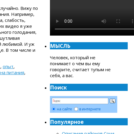
случайно. Вижу по
ания. Например,
а, слабость,
их видео я уже
ьного голодания,
 шутливая
й любимой. И уж
МЫСЛЬ
е. В том числе и
Человек, который не
понимает о чём вы ему
н
,
опыт
,
говорите, считает тупым не
на питания
,
себя, а вас.
Поиск
на сайте
в интернете
Популярное
Описание районов Сочи
-