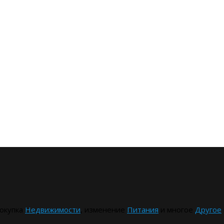
окупка
Недвижимости
, изменение
Питания
и многое
Другое