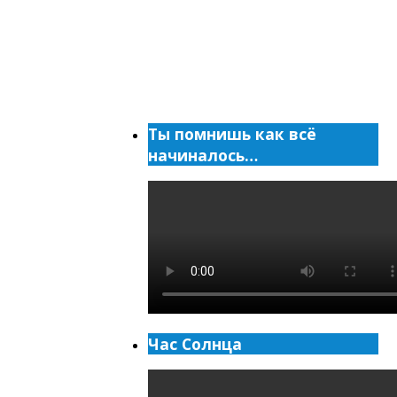
Ты помнишь как всё
начиналось…
Час Солнца