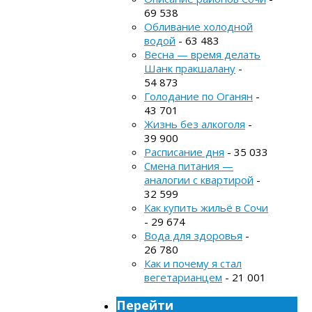
69 538
Обливание холодной
водой
- 63 483
Весна — время делать
Шанк пракшалану
-
54 873
Голодание по Оганян
-
43 701
Жизнь без алкоголя
-
39 900
Расписание дня
- 35 033
Смена питания —
аналогии с квартирой
-
32 599
Как купить жильё в Сочи
- 29 674
Вода для здоровья
-
26 780
Как и почему я стал
вегетарианцем
- 21 001
Перейти