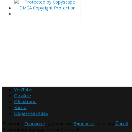
YouTube
О сайте
Об авторе
Карта
Обратная связь
Разумное
Сознание
, укрепление
Здоровья
, занятия
Йогой
п
Разумный подход к здравой жизни!