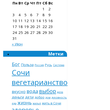
Пн
Вт
Ср
Чт
Пт
Сб
Вс
1
2
3
4
5
6
7
8
9
10
11
12
13
14
15
16
17
18
19
20
21
22
23
24
25
26
27
28
29
30
31
« Июн
Метки
Бог
Польза
Русь
Россия
Система
Сочи
вегетарианство
выбор
вода
вкусно
дела
деньги
дети
добро
дом
духовность
жизнь
жить в Сочи
еда
жильё
здоровье