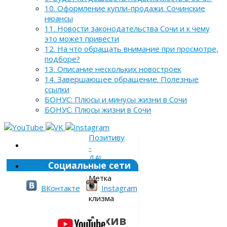
10. Оформление купли-продажи. Сочинские
нюансы
11. Новости законодательства Сочи и к чему
это может привести
12. На что обращать внимание при просмотре,
подборе?
13. Описание нескольких новостроек
14. Завершающее обращение. Полезные
ссылки
БОНУС: Плюсы и минусы жизни в Сочи
БОНУС: Плюсы жизни в Сочи
Позитиву
-
ДА!
Социальные сети
»
Метка
»
ВКонтакте
Instagram
клизма
Архив