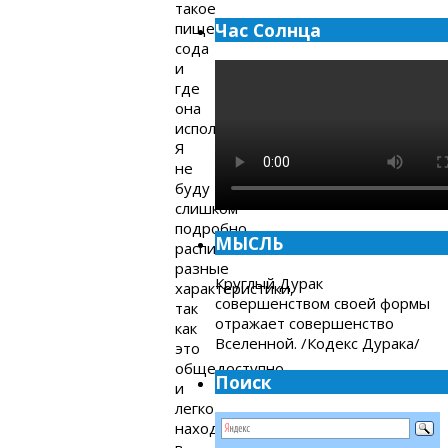
такое
пищевая
Час Солнца
сода
и
где
она
используется.
Я
не
буду
слишком
подробно
МЫСЛЬ
расписывать
разные
Круглый Дурак
характеристики,
совершенством своей формы
так
отражает совершенство
как
Вселенной. /Кодекс Дурака/
это
общедоступно
Поиск
и
легко
находится
в