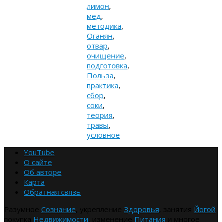
лимон
,
мед
,
методика
,
Оганян
,
отвар
,
очищение
,
подготовка
,
Польза
,
практика
,
сбор
,
соки
,
теория
,
травы
,
условное
YouTube
О сайте
Об авторе
Карта
Обратная связь
Разумное
Сознание
, укрепление
Здоровья
, занятия
Йогой
покупка
Недвижимости
, изменение
Питания
и многое