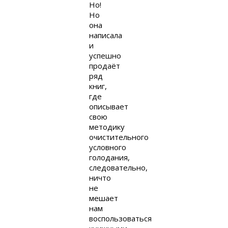
Но!
Но
она
написала
и
успешно
продаёт
ряд
книг,
где
описывает
свою
методику
очистительного
условного
голодания,
следовательно,
ничто
не
мешает
нам
воспользоваться