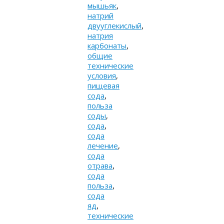
мышьяк
,
натрий
двууглекислый
,
натрия
карбонаты
,
общие
технические
условия
,
пищевая
сода
,
польза
соды
,
сода
,
сода
лечение
,
сода
отрава
,
сода
польза
,
сода
яд
,
технические