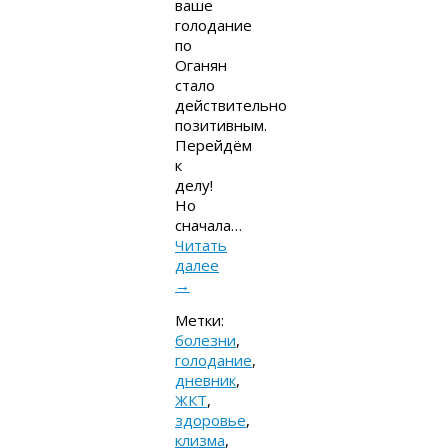
ваше
голодание
по
Оганян
стало
действительно
позитивным.
Перейдём
к
делу!
Но
сначала…
Читать
далее
→
Метки:
болезни
,
голодание
,
дневник
,
ЖКТ
,
здоровье
,
клизма
,