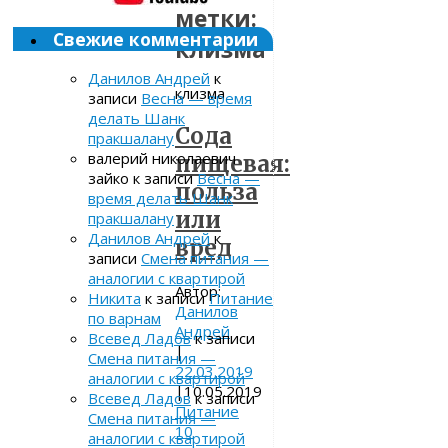
метки:
Свежие комментарии
клизма
Данилов Андрей
к
клизма
записи
Весна — время
делать Шанк
Сода
пракшалану
валерий николаевич
пищевая:
зайко
к записи
Весна —
польза
время делать Шанк
или
пракшалану
Данилов Андрей
к
вред
записи
Смена питания —
аналогии с квартирой
Автор:
Никита
к записи
Питание
Данилов
по варнам
Андрей
Всевед Ладов
к записи
|
Смена питания —
22.03.2019
аналогии с квартирой
|
10.05.2019
Всевед Ладов
к записи
Питание
Смена питания —
10
аналогии с квартирой