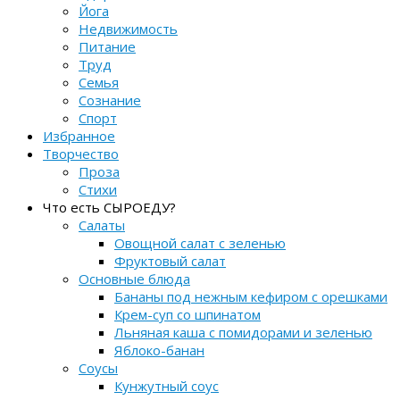
Йога
Недвижимость
Питание
Труд
Семья
Сознание
Спорт
Избранное
Творчество
Проза
Стихи
Что есть СЫРОЕДУ?
Салаты
Овощной салат с зеленью
Фруктовый салат
Основные блюда
Бананы под нежным кефиром с орешками
Крем-суп со шпинатом
Льняная каша с помидорами и зеленью
Яблоко-банан
Соусы
Кунжутный соус