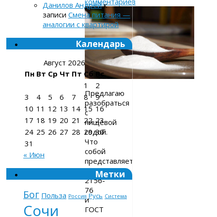
комментариев
Данилов Андрей
к
записи
Смена питания —
аналогии с квартирой
Календарь
Август 2026
Пн
Вт
Ср
Чт
Пт
Сб
Вс
1
2
Предлагаю
3
4
5
6
7
8
9
разобраться
10
11
12
13
14
15
16
с
17
18
19
20
21
22
23
пищевой
содой.
24
25
26
27
28
29
30
Что
31
собой
« Июн
представляет
ГОСТ
Метки
2156-
76
Бог
Польза
Русь
Россия
Система
и
Сочи
ГОСТ