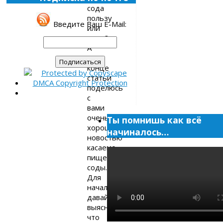
сода
пользу
Введите Ваш E-Mail:
или
вред?
А
в
конце
статьи
поделюсь
с
вами
очень
Ты помнишь как всё
хорошей
начиналось…
новостью
касаемо
пищевой
соды.
Для
начала
давайте
выясним,
что