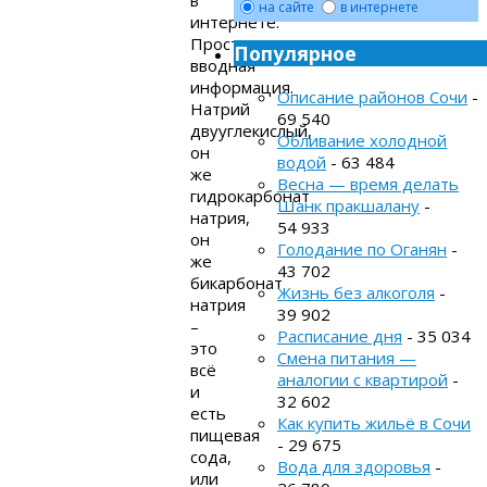
на сайте
в интернете
интернете.
Просто
Популярное
вводная
информация.
Описание районов Сочи
-
Натрий
69 540
двууглекислый,
Обливание холодной
он
водой
- 63 484
же
Весна — время делать
гидрокарбонат
Шанк пракшалану
-
натрия,
54 933
он
Голодание по Оганян
-
же
43 702
бикарбонат
Жизнь без алкоголя
-
натрия
39 902
–
Расписание дня
- 35 034
это
Смена питания —
всё
аналогии с квартирой
-
и
32 602
есть
Как купить жильё в Сочи
пищевая
- 29 675
сода,
Вода для здоровья
-
или