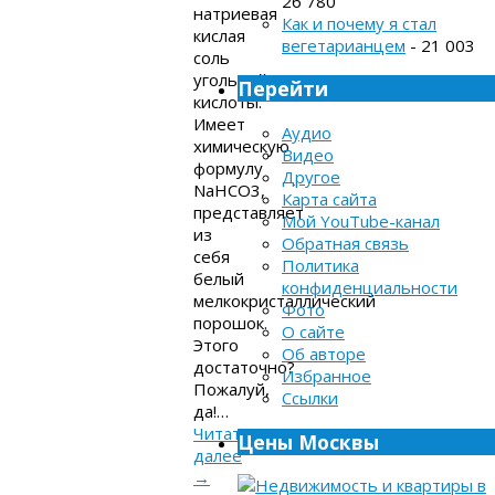
26 780
натриевая
Как и почему я стал
кислая
вегетарианцем
- 21 003
соль
угольной
Перейти
кислоты.
Имеет
Аудио
химическую
Видео
формулу
Другое
NaHCO3,
Карта сайта
представляет
Мой YouTube-канал
из
Обратная связь
себя
Политика
белый
конфиденциальности
мелкокристаллический
Фото
порошок.
О сайте
Этого
Об авторе
достаточно?
Избранное
Пожалуй,
Ссылки
да!…
Читать
Цены Москвы
далее
→