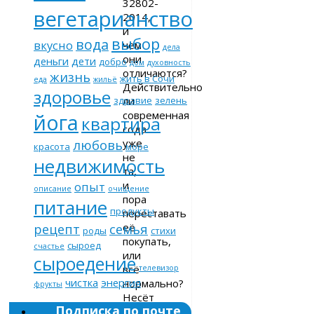
32802-
вегетарианство
2014,
и
выбор
вода
вкусно
чем
дела
они
деньги
дети
добро
дом
духовность
отличаются?
жизнь
жить в Сочи
еда
жильё
Действительно
здоровье
ли
здравие
зелень
современная
йога
квартира
сода
уже
любовь
красота
море
не
недвижимость
та,
и
опыт
описание
очищение
пора
питание
продукты
переставать
её
рецепт
семья
роды
стихи
покупать,
сыроед
счастье
или
сыроедение
всё
телевизор
чистка
энергия
нормально?
фрукты
Несёт
Подписка по почте
ли