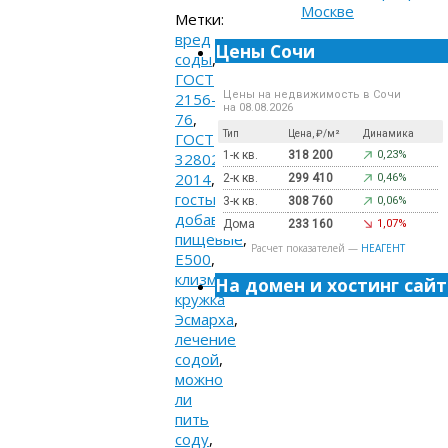
Метки:
вред
Цены Сочи
соды
,
ГОСТ
Цены на недвижимость в Сочи
2156-
на 08.08.2026
76
,
Тип
Цена, ₽/м²
Динамика
ГОСТ
1-к кв.
318 200
0,23%
32802-
2014
,
2-к кв.
299 410
0,46%
госты
,
3-к кв.
308 760
0,06%
добавки
Дома
233 160
1,07%
пищевые
,
Расчет показателей —
НЕАГЕНТ
Е500
,
клизма
,
На домен и хостинг сайт
кружка
Эсмарха
,
лечение
содой
,
можно
ли
пить
соду
,