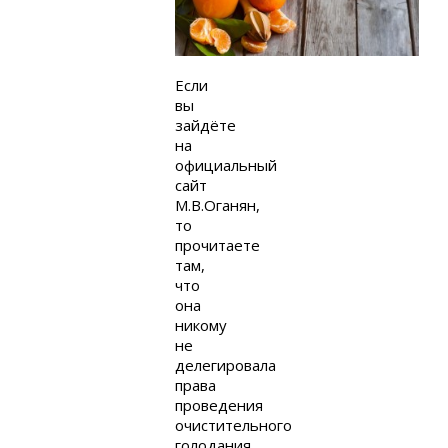
Если
вы
зайдёте
на
официальный
сайт
М.В.Оганян,
то
прочитаете
там,
что
она
никому
не
делегировала
права
проведения
очистительного
голодания