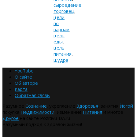
сыроедение
,
торговец
,
цели
по
варнам
,
цель
еды
,
цель
питания
,
шудра
YouTube
О сайте
Об авторе
Карта
Обратная связь
Разумное
Сознание
, укрепление
Здоровья
, занятия
Йогой
покупка
Недвижимости
, изменение
Питания
и многое
Другое
на сайте Pozitivu-DA.ru
Разумный подход к здравой жизни!