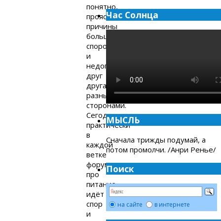
понятно,
Час Солнца
прояснятся
причины
большинства
споров
и
недопонимания
друг
друга
разными
сторонами.
Сегодня
МЫСЛЬ
практически
в
Сначала трижды подумай, а
каждой
потом промолчи. /Анри Ренье/
ветке
форумов
Поиск
про
питание
идёт
спор
на сайте
в интернете
и