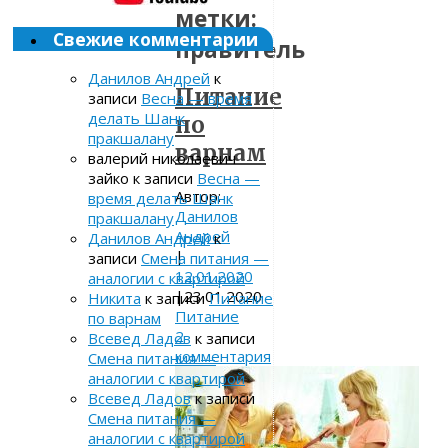
метки:
Свежие комментарии
правитель
Данилов Андрей
к
Питание
записи
Весна — время
делать Шанк
по
пракшалану
варнам
валерий николаевич
зайко
к записи
Весна —
Автор:
время делать Шанк
Данилов
пракшалану
Андрей
Данилов Андрей
к
|
записи
Смена питания —
12.01.2020
аналогии с квартирой
|
23.01.2020
Никита
к записи
Питание
Питание
по варнам
2
Всевед Ладов
к записи
комментария
Смена питания —
аналогии с квартирой
Всевед Ладов
к записи
Смена питания —
аналогии с квартирой