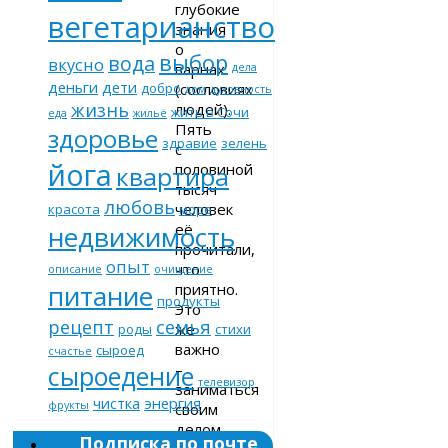
глубокие
вегетарианство
знания
о
выбор
вода
вкусно
варнах
дела
деньги
дети
(сословиях
добро
дом
духовность
жизнь
людей).
жить в Сочи
еда
жильё
Пять
здоровье
здравие
зелень
с
йога
половиной
квартира
тысяч
любовь
человек
красота
море
её
недвижимость
прочитали,
опыт
что
описание
очищение
питание
приятно.
продукты
Это
рецепт
семья
же
роды
стихи
важно
сыроед
счастье
–
сыроедение
телевизор
заниматься
чистка
энергия
фрукты
своим
делом,
Подписка по почте