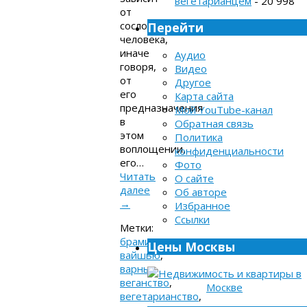
вегетарианцем
- 20 998
от
сословия
Перейти
человека,
иначе
Аудио
говоря,
Видео
от
Другое
его
Карта сайта
предназначения
Мой YouTube-канал
в
Обратная связь
этом
Политика
воплощении,
конфиденциальности
его…
Фото
Читать
О сайте
далее
Об авторе
→
Избранное
Ссылки
Метки:
брамин
,
Цены Москвы
вайшью
,
варны
,
веганство
,
вегетарианство
,