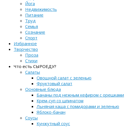
Йога
Недвижимость
Питание
Труд
Семья
Сознание
Спорт
Избранное
Творчество
Проза
Стихи
Что есть СЫРОЕДУ?
Салаты
Овощной салат с зеленью
Фруктовый салат
Основные блюда
Бананы под нежным кефиром с орешками
Крем-суп со шпинатом
Льняная каша с помидорами и зеленью
Яблоко-банан
Соусы
Кунжутный соус