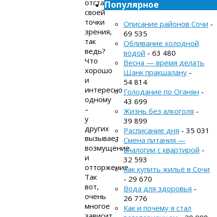
отстаивание
Популярное
своей
точки
Описание районов Сочи
-
зрения,
69 535
так
Обливание холодной
ведь?
водой
- 63 480
Что
Весна — время делать
хорошо
Шанк пракшалану
-
и
54 814
интересно
Голодание по Оганян
-
одному
43 699
–
Жизнь без алкоголя
-
у
39 899
других
Расписание дня
- 35 031
вызывает
Смена питания —
возмущение
аналогии с квартирой
-
и
32 593
отторжение.
Как купить жильё в Сочи
Так
- 29 670
вот,
Вода для здоровья
-
очень
26 776
многое
Как и почему я стал
зависит