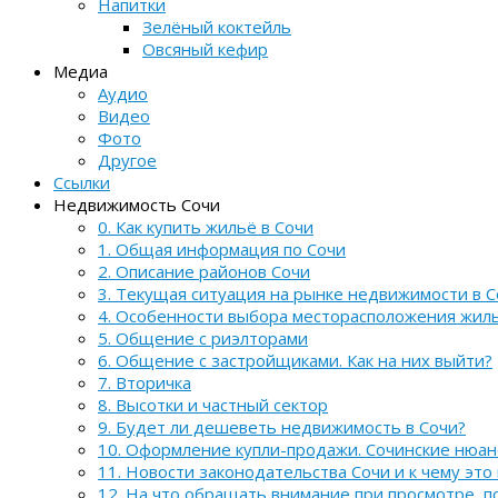
Напитки
Зелёный коктейль
Овсяный кефир
Медиа
Аудио
Видео
Фото
Другое
Ссылки
Недвижимость Сочи
0. Как купить жильё в Сочи
1. Общая информация по Сочи
2. Описание районов Сочи
3. Текущая ситуация на рынке недвижимости в С
4. Особенности выбора месторасположения жил
5. Общение с риэлторами
6. Общение с застройщиками. Как на них выйти?
7. Вторичка
8. Высотки и частный сектор
9. Будет ли дешеветь недвижимость в Сочи?
10. Оформление купли-продажи. Сочинские нюа
11. Новости законодательства Сочи и к чему это
12. На что обращать внимание при просмотре, 