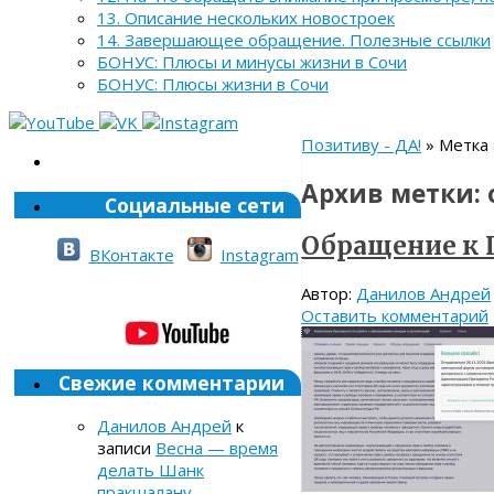
13. Описание нескольких новостроек
14. Завершающее обращение. Полезные ссылки
БОНУС: Плюсы и минусы жизни в Сочи
БОНУС: Плюсы жизни в Сочи
Позитиву - ДА!
» Метка
Архив метки:
Социальные сети
Обращение к 
ВКонтакте
Instagram
Автор:
Данилов Андрей
Оставить комментарий
Свежие комментарии
Данилов Андрей
к
записи
Весна — время
делать Шанк
пракшалану