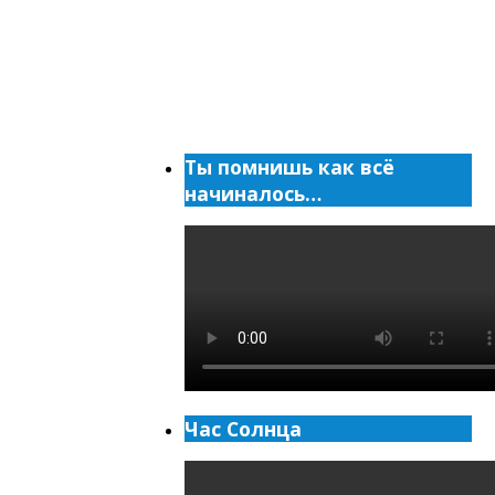
Ты помнишь как всё
начиналось…
Час Солнца