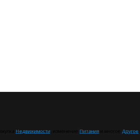
окупка
Недвижимости
, изменение
Питания
и многое
Другое