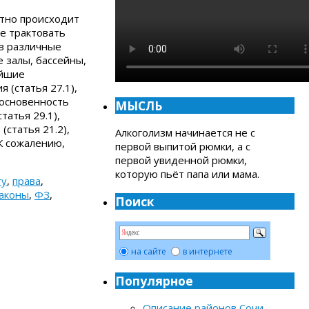
стно происходит
е трактовать
в различные
 залы, бассейны,
ейшие
 (статья 27.1),
косновенность
МЫСЛЬ
татья 29.1),
(статья 21.2),
Алкоголизм начинается не с
К сожалению,
первой выпитой рюмки, а с
первой увиденной рюмки,
которую пьёт папа или мама.
ту
,
права
,
аконы
,
ФЗ
,
Поиск
на сайте
в интернете
Популярное
Описание районов Сочи
-