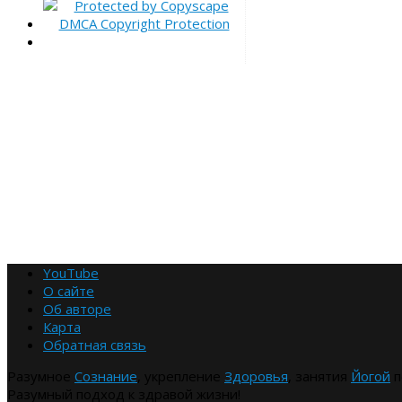
YouTube
О сайте
Об авторе
Карта
Обратная связь
Разумное
Сознание
, укрепление
Здоровья
, занятия
Йогой
п
Разумный подход к здравой жизни!