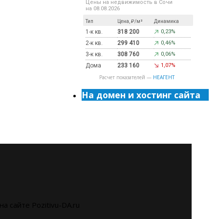
Цены на недвижимость в Сочи
на 08.08.2026
Тип
Цена, ₽/м²
Динамика
1-к кв.
318 200
0,23%
2-к кв.
299 410
0,46%
3-к кв.
308 760
0,06%
Дома
233 160
1,07%
Расчет показателей —
НЕАГЕНТ
На домен и хостинг сайта
на сайте Pozitivu-DA.ru