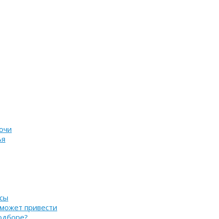
очи
ья
нсы
 может привести
подборе?