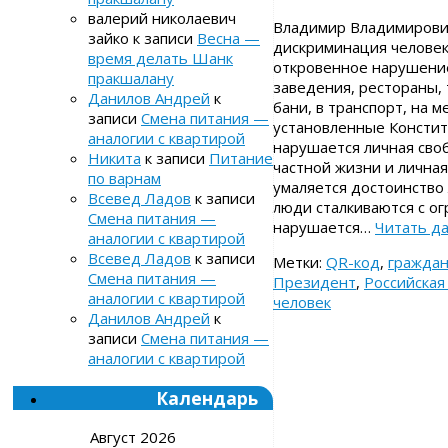
валерий николаевич
Владимир Владимирович
зайко
к записи
Весна —
дискриминация человек
время делать Шанк
откровенное нарушение
пракшалану
заведения, рестораны, 
Данилов Андрей
к
бани, в транспорт, на 
записи
Смена питания —
установленные Конститу
аналогии с квартирой
нарушается личная своб
Никита
к записи
Питание
частной жизни и личная 
по варнам
умаляется достоинство 
Всевед Ладов
к записи
люди сталкиваются с ог
Смена питания —
нарушается…
Читать д
аналогии с квартирой
Всевед Ладов
к записи
Метки:
QR-код
,
гражда
Смена питания —
Президент
,
Российска
аналогии с квартирой
человек
Данилов Андрей
к
записи
Смена питания —
аналогии с квартирой
Календарь
Август 2026