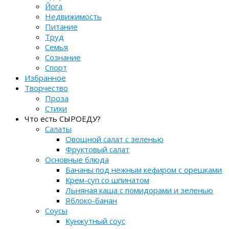
Йога
Недвижимость
Питание
Труд
Семья
Сознание
Спорт
Избранное
Творчество
Проза
Стихи
Что есть СЫРОЕДУ?
Салаты
Овощной салат с зеленью
Фруктовый салат
Основные блюда
Бананы под нежным кефиром с орешками
Крем-суп со шпинатом
Льняная каша с помидорами и зеленью
Яблоко-банан
Соусы
Кунжутный соус