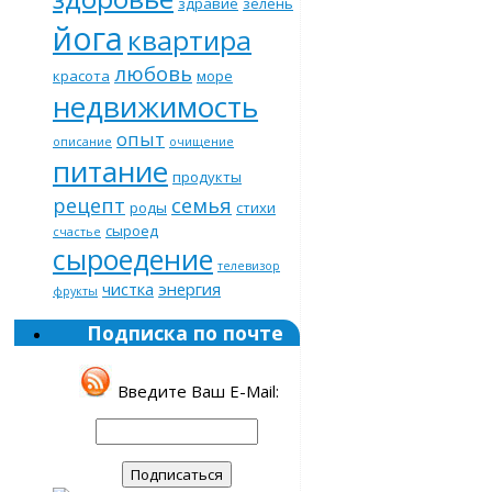
здравие
зелень
йога
квартира
любовь
красота
море
недвижимость
опыт
описание
очищение
питание
продукты
рецепт
семья
роды
стихи
сыроед
счастье
сыроедение
телевизор
чистка
энергия
фрукты
Подписка по почте
Введите Ваш E-Mail: