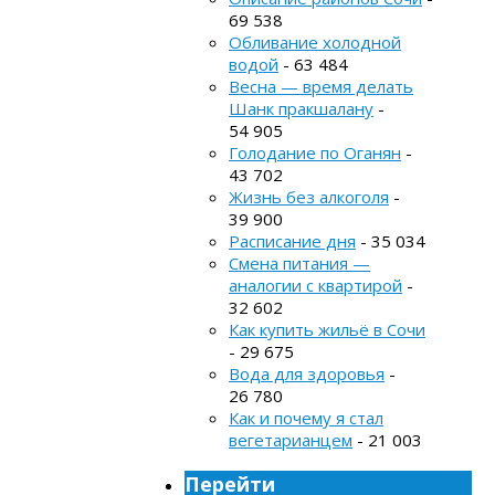
69 538
Обливание холодной
водой
- 63 484
Весна — время делать
Шанк пракшалану
-
54 905
Голодание по Оганян
-
43 702
Жизнь без алкоголя
-
39 900
Расписание дня
- 35 034
Смена питания —
аналогии с квартирой
-
32 602
Как купить жильё в Сочи
- 29 675
Вода для здоровья
-
26 780
Как и почему я стал
вегетарианцем
- 21 003
Перейти