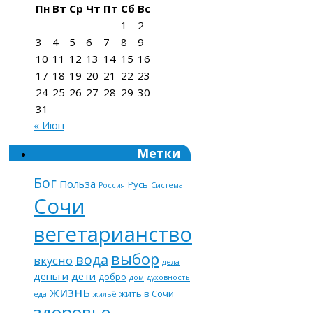
Пн
Вт
Ср
Чт
Пт
Сб
Вс
1
2
3
4
5
6
7
8
9
10
11
12
13
14
15
16
17
18
19
20
21
22
23
24
25
26
27
28
29
30
31
« Июн
Метки
Бог
Польза
Русь
Россия
Система
Сочи
вегетарианство
выбор
вода
вкусно
дела
деньги
дети
добро
дом
духовность
жизнь
жить в Сочи
еда
жильё
здоровье