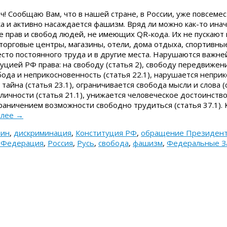
! Сообщаю Вам, что в нашей стране, в России, уже повсеме
а и активно насаждается фашизм. Вряд ли можно как-то инач
 прав и свобод людей, не имеющих QR-кода. Их не пускают 
торговые центры, магазины, отели, дома отдыха, спортивные
место постоянного труда и в другие места. Нарушаются важн
цией РФ права: на свободу (статья 2), свободу передвижения
ода и неприкосновенность (статья 22.1), нарушается непри
тайна (статья 23.1), ограничивается свобода мысли и слова (с
личности (статья 21.1), унижается человеческое достоинство 
раничением возможности свободно трудиться (статья 37.1). 
алее
→
нин
,
дискриминация
,
Конституция РФ
,
обращение Президен
я Федерация
,
Россия
,
Русь
,
свобода
,
фашизм
,
Федеральные З