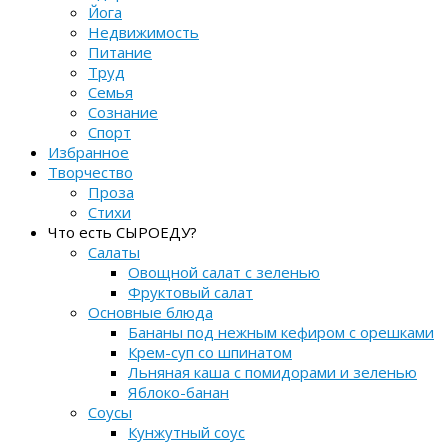
Йога
Недвижимость
Питание
Труд
Семья
Сознание
Спорт
Избранное
Творчество
Проза
Стихи
Что есть СЫРОЕДУ?
Салаты
Овощной салат с зеленью
Фруктовый салат
Основные блюда
Бананы под нежным кефиром с орешками
Крем-суп со шпинатом
Льняная каша с помидорами и зеленью
Яблоко-банан
Соусы
Кунжутный соус