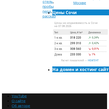
отель
,
пробы
пера
,
Цены Сочи
рассказ
Цены на недвижимость в Сочи
на 07.08.2026
Тип
Цена, ₽/м²
Динамика
1-к кв.
318 220
0,24%
2-к кв.
299 310
0,42%
3-к кв.
308 560
0,01%
Дома
233 330
1%
Расчет показателей —
НЕАГЕНТ
На домен и хостинг сайт
YouTube
О сайте
Об авторе