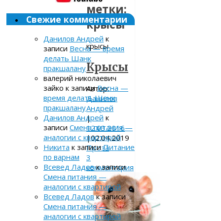
метки:
Свежие комментарии
крысы
Данилов Андрей
к
крысы
записи
Весна — время
делать Шанк
Крысы
пракшалану
валерий николаевич
зайко
к записи
Весна —
Автор:
время делать Шанк
Данилов
пракшалану
Андрей
Данилов Андрей
к
|
записи
Смена питания —
12.03.2016
аналогии с квартирой
|
02.04.2019
Никита
к записи
Питание
Проза
по варнам
3
Всевед Ладов
к записи
комментария
Смена питания —
аналогии с квартирой
Всевед Ладов
к записи
Смена питания —
аналогии с квартирой