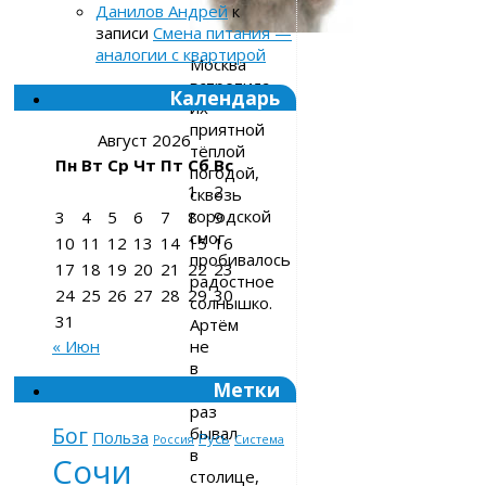
Данилов Андрей
к
записи
Смена питания —
аналогии с квартирой
Москва
встретила
Календарь
их
приятной
Август 2026
тёплой
Пн
Вт
Ср
Чт
Пт
Сб
Вс
погодой,
1
2
сквозь
городской
3
4
5
6
7
8
9
смог
10
11
12
13
14
15
16
пробивалось
17
18
19
20
21
22
23
радостное
24
25
26
27
28
29
30
солнышко.
31
Артём
не
« Июн
в
Метки
первый
раз
Бог
бывал
Польза
Русь
Россия
Система
в
Сочи
столице,