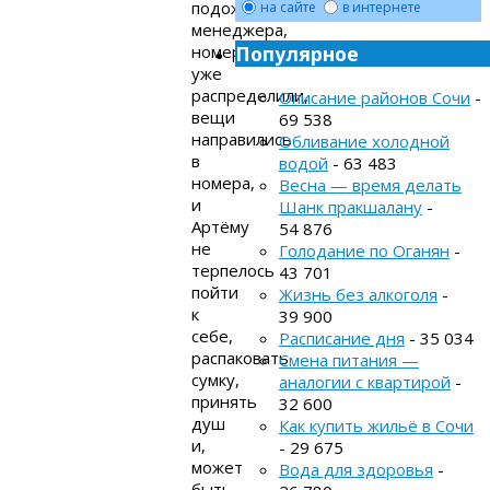
подождать
на сайте
в интернете
менеджера,
номера
Популярное
уже
распределили,
Описание районов Сочи
-
вещи
69 538
направились
Обливание холодной
в
водой
- 63 483
номера,
Весна — время делать
и
Шанк пракшалану
-
Артёму
54 876
не
Голодание по Оганян
-
терпелось
43 701
пойти
Жизнь без алкоголя
-
к
39 900
себе,
Расписание дня
- 35 034
распаковать
Смена питания —
сумку,
аналогии с квартирой
-
принять
32 600
душ
Как купить жильё в Сочи
и,
- 29 675
может
Вода для здоровья
-
быть,