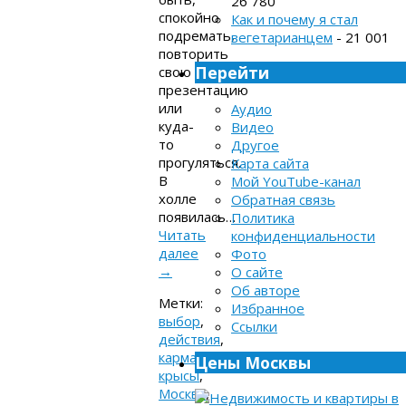
26 780
спокойно
Как и почему я стал
подремать,
вегетарианцем
- 21 001
повторить
Перейти
свою
презентацию
или
Аудио
куда-
Видео
то
Другое
прогуляться.
Карта сайта
В
Мой YouTube-канал
холле
Обратная связь
появилась…
Политика
Читать
конфиденциальности
далее
Фото
→
О сайте
Об авторе
Метки:
Избранное
выбор
,
Ссылки
действия
,
карма
,
Цены Москвы
крысы
,
Москва
,