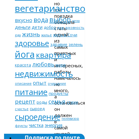
но
вегетарианство
эта
поездка
выбор
вода
вкусно
дела
обещала
деньги
дети
добро
стать
дом
духовность
жизнь
одной
жить в Сочи
еда
жильё
из
здоровье
здравие
зелень
самых
йога
квартира
приятных
и
любовь
красота
море
интересных,
недвижимость
работы
намечалось
опыт
не
описание
очищение
питание
много,
продукты
а
рецепт
семья
роды
стихи
остановиться
он
сыроед
счастье
сыроедение
должен
телевизор
в
чистка
энергия
фрукты
самой
крутой
Подписка по почте