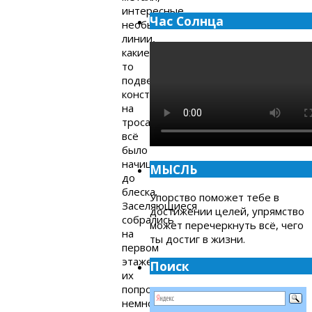
интересные
Час Солнца
необычные
линии,
какие-
то
подвесные
конструкции
на
тросах,
всё
было
начищено
МЫСЛЬ
до
блеска.
Упорство поможет тебе в
Заселяющиеся
достижении целей, упрямство
собрались
может перечеркнуть всё, чего
на
ты достиг в жизни.
первом
этаже,
Поиск
их
попросили
немного