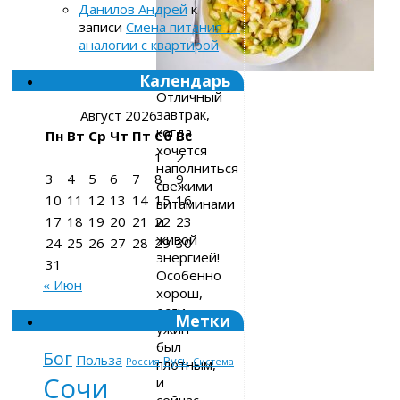
Данилов Андрей
к
записи
Смена питания —
аналогии с квартирой
Календарь
Отличный
завтрак,
Август 2026
когда
Пн
Вт
Ср
Чт
Пт
Сб
Вс
хочется
1
2
наполниться
3
4
5
6
7
8
9
свежими
10
11
12
13
14
15
16
витаминами
и
17
18
19
20
21
22
23
живой
24
25
26
27
28
29
30
энергией!
31
Особенно
« Июн
хорош,
если
Метки
ужин
был
Бог
Польза
Русь
плотным,
Россия
Система
Сочи
и
сейчас