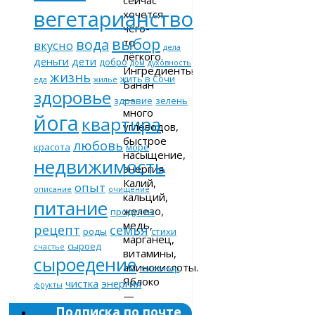
вегетарианство
хочется
чего-
выбор
то
вода
вкусно
дела
лёгкого.
деньги
дети
добро
дом
духовность
Ингредиенты
жизнь
жить в Сочи
еда
жильё
Банан
здоровье
—
здравие
зелень
много
йога
квартира
углеводов,
быстрое
любовь
красота
море
насыщение,
недвижимость
энергия.
Калий,
опыт
описание
очищение
кальций,
питание
железо,
продукты
медь,
рецепт
семья
роды
стихи
марганец,
сыроед
счастье
витамины,
сыроедение
аминокислоты.
телевизор
Яблоко
чистка
энергия
фрукты
—
витамины
Подписка по почте