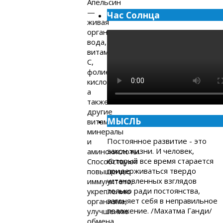
Апельсин
—
Час Солнца
живая
органическая
вода,
витамин
С,
фолиевая
кислота,
а
также
другие
МЫСЛЬ
витамины,
минералы
Постоянное развитие - это
и
закон жизни. И человек,
аминокислоты.
который все время старается
Способствуют
придерживаться твердо
повышению
установленных взглядов
иммунитета,
только ради постоянства,
укреплению
загоняет себя в неправильное
организма,
положение. /Махатма Ганди/
улучшению
обмена