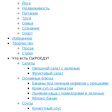
Йога
Недвижимость
Питание
Труд
Семья
Сознание
Спорт
Избранное
Творчество
Проза
Стихи
Что есть СЫРОЕДУ?
Салаты
Овощной салат с зеленью
Фруктовый салат
Основные блюда
Бананы под нежным кефиром с орешками
Крем-суп со шпинатом
Льняная каша с помидорами и зеленью
Яблоко-банан
Соусы
Кунжутный соус