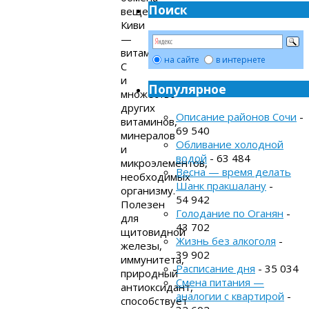
Поиск
веществ.
Киви
—
витамин
на сайте
в интернете
С
и
Популярное
множество
других
Описание районов Сочи
-
витаминов,
69 540
минералов
Обливание холодной
и
водой
- 63 484
микроэлементов,
Весна — время делать
необходимых
Шанк пракшалану
-
организму.
54 942
Полезен
Голодание по Оганян
-
для
43 702
щитовидной
Жизнь без алкоголя
-
железы,
39 902
иммунитета,
Расписание дня
- 35 034
природный
Смена питания —
антиоксидант,
аналогии с квартирой
-
способствует