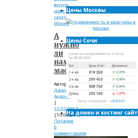
вкусно
,
Цены Москвы
киви
,
салат
,
яблоко
А
Цены Сочи
нужно
ли
Цены на недвижимость в Сочи
на 08.08.2026
нам
Тип
Цена, ₽/м²
Динамика
масло?
1-к кв.
318 200
0,23%
2-к кв.
299 410
0,46%
Автор:
3-к кв.
308 760
0,06%
Данилов
Дома
233 160
1,07%
Андрей
Расчет показателей —
НЕАГЕНТ
|
10.05.2017
На домен и хостинг сайт
|
10.05.2019
Питание
6
комментариев