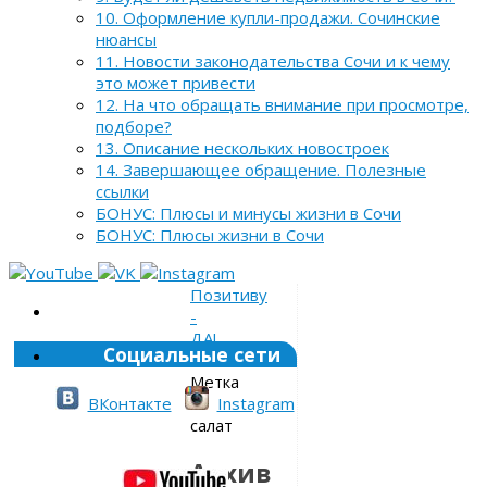
10. Оформление купли-продажи. Сочинские
нюансы
11. Новости законодательства Сочи и к чему
это может привести
12. На что обращать внимание при просмотре,
подборе?
13. Описание нескольких новостроек
14. Завершающее обращение. Полезные
ссылки
БОНУС: Плюсы и минусы жизни в Сочи
БОНУС: Плюсы жизни в Сочи
Позитиву
-
ДА!
Социальные сети
»
Метка
»
ВКонтакте
Instagram
салат
Архив