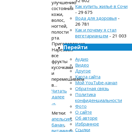
32 602
улучшению
Как купить жильё в Сочи
состояния
- 29 675
кожи,
Вода для здоровья
-
волос,
26 781
ногтей,
Как и почему я стал
полости
вегетарианцем
- 21 003
рта.
Приготовление
Перейти
Нарезаем
все
Аудио
фрукты
Видео
кусочками
Другое
и
Карта сайта
перемешиваем
Мой YouTube-канал
в…
Обратная связь
Читать
Политика
далее
конфиденциальности
→
Фото
О сайте
Метки:
Об авторе
апельсин
,
Избранное
банан
,
Ссылки
витамины
,