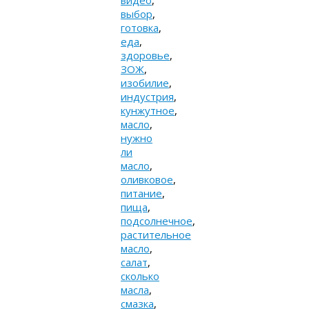
видео
,
выбор
,
готовка
,
еда
,
здоровье
,
ЗОЖ
,
изобилие
,
индустрия
,
кунжутное
,
масло
,
нужно
ли
масло
,
оливковое
,
питание
,
пища
,
подсолнечное
,
растительное
масло
,
салат
,
сколько
масла
,
смазка
,