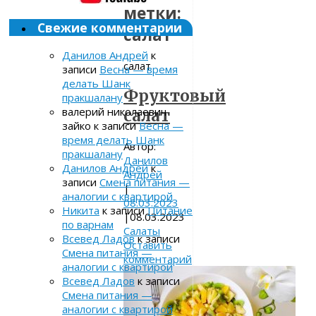
метки:
Свежие комментарии
салат
Данилов Андрей
к
салат
записи
Весна — время
делать Шанк
Фруктовый
пракшалану
валерий николаевич
салат
зайко
к записи
Весна —
время делать Шанк
Автор:
пракшалану
Данилов
Данилов Андрей
к
Андрей
записи
Смена питания —
|
аналогии с квартирой
08.03.2023
Никита
к записи
Питание
|
08.03.2023
по варнам
Салаты
Всевед Ладов
к записи
Оставить
Смена питания —
комментарий
аналогии с квартирой
Всевед Ладов
к записи
Смена питания —
аналогии с квартирой