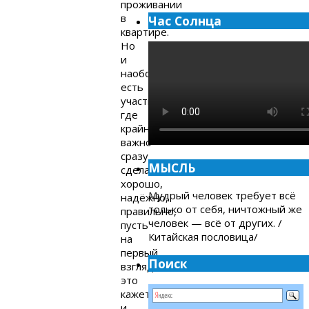
проживании
в
Час Солнца
квартире.
Но
и
наоборот,
есть
участки,
где
крайне
важно
сразу
МЫСЛЬ
сделать
хорошо,
Мудрый человек требует всё
надёжно,
только от себя, ничтожный же
правильно,
человек — всё от других. /
пусть
Китайская пословица/
на
первый
Поиск
взгляд
это
кажется
и