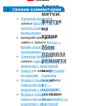
Архив
Свежие комментарии
метки:
Данилов Андрей
к
фартук
записи
Весна — время
на
делать Шанк
пракшалану
кухне
валерий николаевич
зайко
к записи
Весна —
Мои
время делать Шанк
пракшалану
правила
Данилов Андрей
к
ремонта
записи
Смена питания —
аналогии с квартирой
Автор:
Никита
к записи
Питание
Данилов
по варнам
Андрей
Всевед Ладов
к записи
|
Смена питания —
31.07.2019
аналогии с квартирой
|
05.08.2019
Всевед Ладов
к записи
Недвижимость
Смена питания —
1
аналогии с квартирой