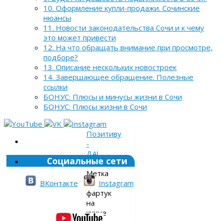
10. Оформление купли-продажи. Сочинские
нюансы
11. Новости законодательства Сочи и к чему
это может привести
12. На что обращать внимание при просмотре,
подборе?
13. Описание нескольких новостроек
14. Завершающее обращение. Полезные
ссылки
БОНУС: Плюсы и минусы жизни в Сочи
БОНУС: Плюсы жизни в Сочи
Позитиву
-
ДА!
Социальные сети
»
Метка
»
ВКонтакте
Instagram
фартук
на
кухне