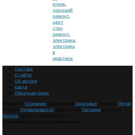
кухне
,
хороший
ремонт
,
цвет
стен
ремонт
,
электрика
,
электрика
в
квартире
YouTube
О сайте
Об авторе
Карта
Обратная связь
Разумное
Сознание
, укрепление
Здоровья
, занятия
Йогой
покупка
Недвижимости
, изменение
Питания
и многое
Другое
на сайте Pozitivu-DA.ru
Разумный подход к здравой жизни!