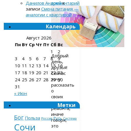
комментарий
Данилов Андрей
к
записи
Смена питания —
аналогии с квартирой
Календарь
Август 2026
Пн
Вт
Ср
Чт
Пт
Сб
Вс
1
2
Добрый
3
4
5
6
7
8
9
день,
10
11
12
13
14
15
16
друзья!
17
18
19
20
21
22
23
Сейчас
хочу
24
25
26
27
28
29
30
рассказать
31
о
« Июн
своих
правилах
Метки
ремонта,
иначе
Бог
Польза
Русь
Россия
Система
говоря,
Сочи
это