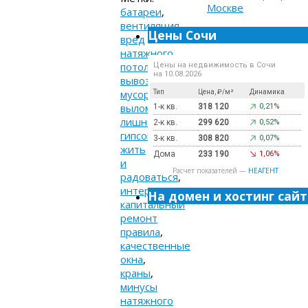
батареи
,
вентиляция
,
Цены Сочи
вред
натяжного
потолка
,
Цены на недвижимость в Сочи
на 10.08.2026
вывоз
мусора
,
Тип
Цена, ₽/м²
Динамика
выломать
1-к кв.
318 120
0,21%
лишнее
,
2-к кв.
299 620
0,52%
гипсокартон
,
3-к кв.
308 820
0,07%
жить
Дома
233 190
1,06%
и
Расчет показателей —
НЕАГЕНТ
радоваться
,
интернет
,
На домен и хостинг сайт
капитальный
ремонт
правила
,
качественные
окна
,
краны
,
минусы
натяжного