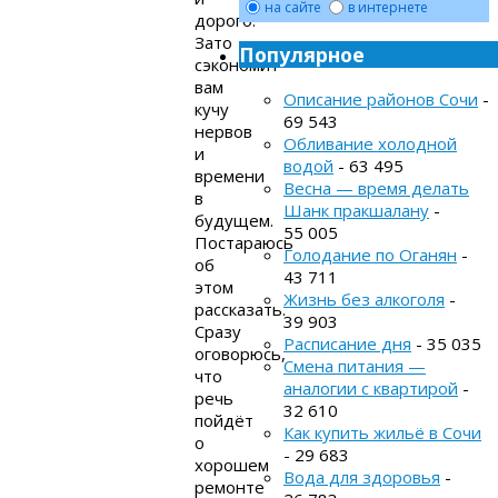
на сайте
в интернете
дорого.
Зато
Популярное
сэкономит
вам
Описание районов Сочи
-
кучу
69 543
нервов
Обливание холодной
и
водой
- 63 495
времени
Весна — время делать
в
Шанк пракшалану
-
будущем.
55 005
Постараюсь
Голодание по Оганян
-
об
43 711
этом
Жизнь без алкоголя
-
рассказать.
39 903
Сразу
Расписание дня
- 35 035
оговорюсь,
Смена питания —
что
аналогии с квартирой
-
речь
32 610
пойдёт
Как купить жильё в Сочи
о
- 29 683
хорошем
Вода для здоровья
-
ремонте