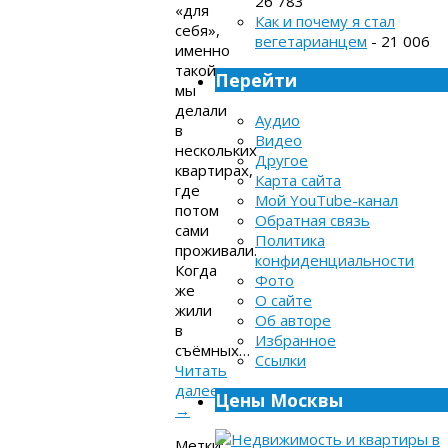
26 783
«для
Как и почему я стал
себя»,
вегетарианцем
- 21 006
именно
такой
Перейти
мы
делали
Аудио
в
Видео
нескольких
Другое
квартирах,
Карта сайта
где
Мой YouTube-канал
потом
Обратная связь
сами
Политика
проживали.
конфиденциальности
Когда
Фото
же
О сайте
жили
Об авторе
в
Избранное
съёмных…
Ссылки
Читать
далее
Цены Москвы
→
Метки: