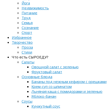
Йога
Недвижимость
Питание
Труд
Семья
Сознание
Спорт
Избранное
Творчество
Проза
Стихи
Что есть СЫРОЕДУ?
Салаты
Овощной салат с зеленью
Фруктовый салат
Основные блюда
Бананы под нежным кефиром с орешками
Крем-суп со шпинатом
Льняная каша с помидорами и зеленью
Яблоко-банан
Соусы
Кунжутный соус