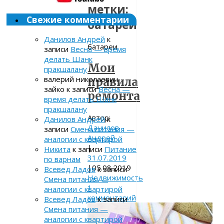
метки:
Свежие комментарии
батареи
Данилов Андрей
к
батареи
записи
Весна — время
делать Шанк
Мои
пракшалану
валерий николаевич
правила
зайко
к записи
Весна —
ремонта
время делать Шанк
пракшалану
Автор:
Данилов Андрей
к
Данилов
записи
Смена питания —
Андрей
аналогии с квартирой
|
Никита
к записи
Питание
31.07.2019
по варнам
|
05.08.2019
Всевед Ладов
к записи
Недвижимость
Смена питания —
1
аналогии с квартирой
комментарий
Всевед Ладов
к записи
Смена питания —
аналогии с квартирой