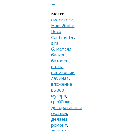
→
Метки:
cмесители
,
HansGrohe
,
Roca
Continental
,
sira
биметалл
,
балкон
,
батареи
,
ванна
,
виниловый
ламинат
,
вложение
,
вывоз
мусора
,
гребёнки
,
декоративные
окошки
,
делаем
ремонт
,
деньги
,