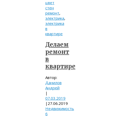
цвет
стен
ремонт
,
электрика
,
электрика
в
квартире
Делаем
ремонт
в
квартире
Автор:
Данилов
Андрей
|
07.03.2019
|
27.06.2019
Недвижимость
6