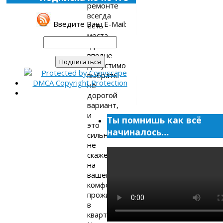
ремонте
всегда
Введите Ваш E-Mail:
есть
места,
где
вполне
допустимо
выбрать
не
дорогой
вариант,
и
Ты помнишь как всё
это
начиналось…
сильно
не
скажется
на
вашем
комфортном
проживании
в
квартире.