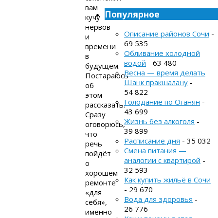
вам
Популярное
кучу
нервов
Описание районов Сочи
-
и
69 535
времени
Обливание холодной
в
водой
- 63 480
будущем.
Весна — время делать
Постараюсь
Шанк пракшалану
-
об
54 822
этом
Голодание по Оганян
-
рассказать.
43 699
Сразу
Жизнь без алкоголя
-
оговорюсь,
39 899
что
Расписание дня
- 35 032
речь
Смена питания —
пойдёт
аналогии с квартирой
-
о
32 593
хорошем
Как купить жильё в Сочи
ремонте
- 29 670
«для
Вода для здоровья
-
себя»,
26 776
именно