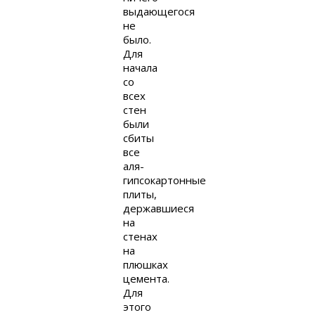
выдающегося
не
было.
Для
начала
со
всех
стен
были
сбиты
все
аля-
гипсокартонные
плиты,
державшиеся
на
стенах
на
плюшках
цемента.
Для
этого