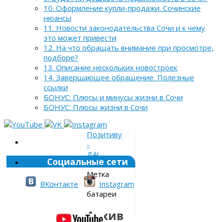
10. Оформление купли-продажи. Сочинские
нюансы
11. Новости законодательства Сочи и к чему
это может привести
12. На что обращать внимание при просмотре,
подборе?
13. Описание нескольких новостроек
14. Завершающее обращение. Полезные
ссылки
БОНУС: Плюсы и минусы жизни в Сочи
БОНУС: Плюсы жизни в Сочи
Позитиву
-
ДА!
Социальные сети
»
Метка
»
ВКонтакте
Instagram
батареи
Архив