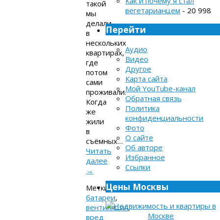
Как и почему я стал
такой
вегетарианцем
- 20 998
мы
делали
Перейти
в
нескольких
Аудио
квартирах,
Видео
где
Другое
потом
Карта сайта
сами
Мой YouTube-канал
проживали.
Обратная связь
Когда
Политика
же
конфиденциальности
жили
Фото
в
О сайте
съёмных…
Об авторе
Читать
Избранное
далее
Ссылки
→
Цены Москвы
Метки:
батареи
,
вентиляция
,
вред