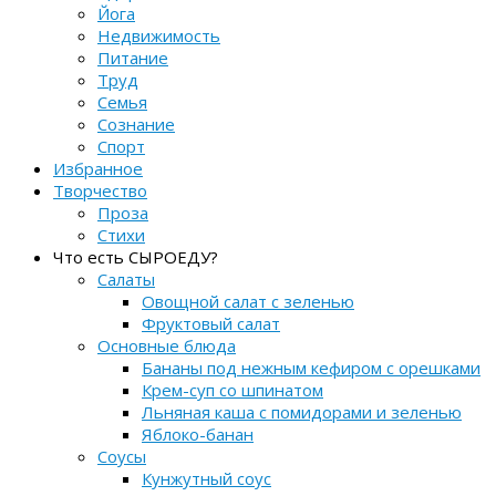
Йога
Недвижимость
Питание
Труд
Семья
Сознание
Спорт
Избранное
Творчество
Проза
Стихи
Что есть СЫРОЕДУ?
Салаты
Овощной салат с зеленью
Фруктовый салат
Основные блюда
Бананы под нежным кефиром с орешками
Крем-суп со шпинатом
Льняная каша с помидорами и зеленью
Яблоко-банан
Соусы
Кунжутный соус