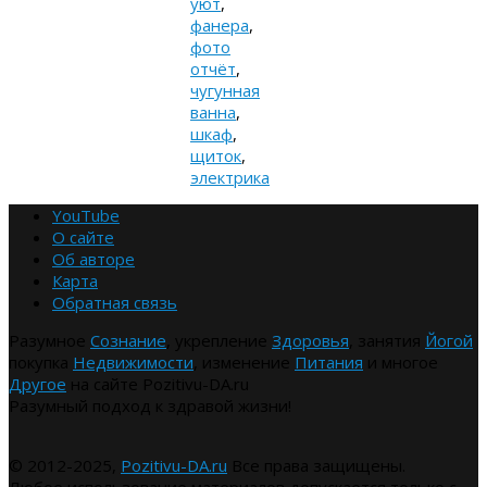
уют
,
фанера
,
фото
отчёт
,
чугунная
ванна
,
шкаф
,
щиток
,
электрика
YouTube
О сайте
Об авторе
Карта
Обратная связь
Разумное
Сознание
, укрепление
Здоровья
, занятия
Йогой
покупка
Недвижимости
, изменение
Питания
и многое
Другое
на сайте Pozitivu-DA.ru
Разумный подход к здравой жизни!
© 2012-2025,
Pozitivu-DA.ru
Все права защищены.