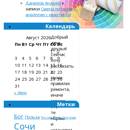
Данилов Андрей
к
записи
Смена питания —
аналогии с квартирой
Календарь
Добрый
Август 2026
день,
Пн
Вт
Ср
Чт
Пт
Сб
Вс
друзья!
1
2
Сейчас
3
4
5
6
7
8
9
хочу
10
11
12
13
14
15
16
рассказать
о
17
18
19
20
21
22
23
своих
24
25
26
27
28
29
30
правилах
31
ремонта,
« Июн
иначе
говоря,
Метки
это
те
Бог
Польза
Русь
нормы
Россия
Система
Сочи
и
установки,