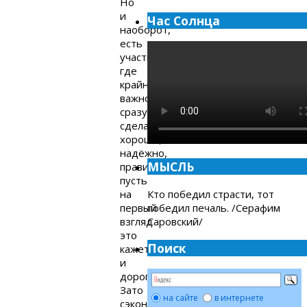
Но
и
Час Солнца
наоборот,
есть
участки,
где
крайне
важно
сразу
сделать
хорошо,
надёжно,
МЫСЛЬ
правильно,
пусть
на
Кто победил страсти, тот
первый
победил печаль. /Серафим
взгляд
Саровский/
это
Поиск
кажется
и
дорого.
Зато
на сайте
в интернете
сэкономит