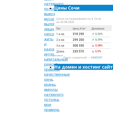
натяжного
Цены Сочи
потолка
,
вывоз
мусора
,
Цены на недвижимость в Сочи
на 06.08.2026
выломать
лишнее
,
Тип
Цена, ₽/м²
Динамика
гипсокартон
,
1-к кв.
318 290
0,26%
жить
2-к кв.
299 200
0,39%
и
3-к кв.
308 330
0,08%
радоваться
,
Дома
233 570
0,9%
интернет
,
Расчет показателей —
НЕАГЕНТ
капитальный
ремонт
На домен и хостинг сайт
правила
,
качественные
окна
,
краны
,
минусы
натяжного
потолка
,
мои
правила
,