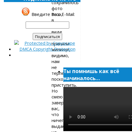
сохранилось
фото
того,
Введите Ваш E-Mail:
в
каком
виде
мы
приняли
жилище,
видимо,
нам
не
Ты помнишь как всё
терпелось
начиналось…
поскорее
приступить.
Но
смею
заверить
вас,
что
ничего
выдающегося
не