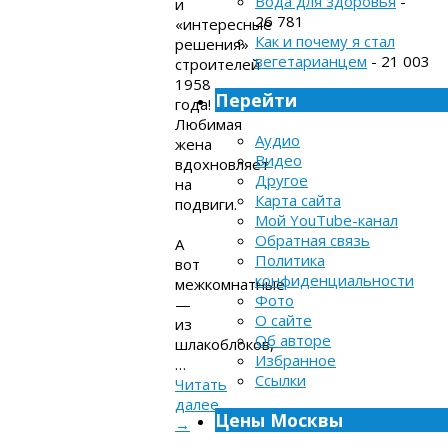
Вода для здоровья
-
и
26 781
«интересные
Как и почему я стал
решения»
вегетарианцем
- 21 003
строителей
1958
Перейти
года!
Любимая
Аудио
жена
Видео
вдохновляет
Другое
на
Карта сайта
подвиги.
Мой YouTube-канал
Обратная связь
А
Политика
вот
конфиденциальности
межкомнатные
Фото
—
О сайте
из
Об авторе
шлакоблоков,
Избранное
…
Ссылки
Читать
далее
Цены Москвы
→