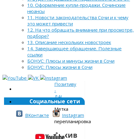
10. Оформление купли-продажи. Сочинские
нюансы
11. Новости законодательства Сочи и к чему
это может привести
12. На что обращать внимание при просмотре,
подборе?
13. Описание нескольких новостроек
14. Завершающее обращение. Полезные
ссылки
БОНУС: Плюсы и минусы жизни в Сочи
БОНУС: Плюсы жизни в Сочи
Позитиву
-
ДА!
Социальные сети
»
Метка
»
ВКонтакте
Instagram
перепланировка
Архив