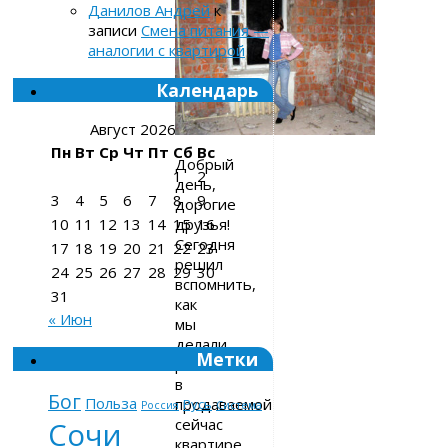
Данилов Андрей
к
записи
Смена питания —
аналогии с квартирой
Календарь
Август 2026
Пн
Вт
Ср
Чт
Пт
Сб
Вс
Добрый
1
2
день,
3
4
5
6
7
8
9
дорогие
друзья!
10
11
12
13
14
15
16
Сегодня
17
18
19
20
21
22
23
решил
24
25
26
27
28
29
30
вспомнить,
31
как
« Июн
мы
делали
Метки
ремонт
в
Бог
Польза
продаваемой
Русь
Россия
Система
сейчас
Сочи
квартире