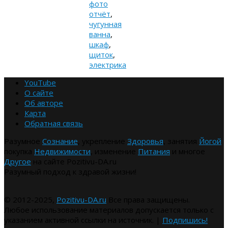
фото
отчёт
,
чугунная
ванна
,
шкаф
,
щиток
,
электрика
YouTube
О сайте
Об авторе
Карта
Обратная связь
Разумное
Сознание
, укрепление
Здоровья
, занятия
Йогой
покупка
Недвижимости
, изменение
Питания
и многое
Другое
на сайте Pozitivu-DA.ru
Разумный подход к здравой жизни!
© 2012-2025,
Pozitivu-DA.ru
Все права защищены.
Любое использование материалов допускается только с
указанием активной ссылки на источник. |
Подпишись!