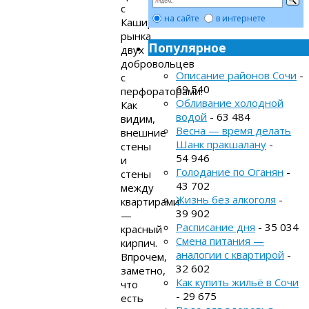
с
на сайте
в интернете
Каширского
рынка
Популярное
двух
добровольцев
Описание районов Сочи
-
с
69 540
перфораторами.
Обливание холодной
Как
водой
- 63 484
видим,
Весна — время делать
внешние
Шанк пракшалану
-
стены
54 946
и
Голодание по Оганян
-
стены
43 702
между
Жизнь без алкоголя
-
квартирами
39 902
—
Расписание дня
- 35 034
красный
Смена питания —
кирпич.
аналогии с квартирой
-
Впрочем,
32 602
заметно,
Как купить жильё в Сочи
что
- 29 675
есть