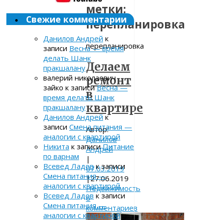
метки:
Свежие комментарии
перепланировка
Данилов Андрей
к
перепланировка
записи
Весна — время
делать Шанк
Делаем
пракшалану
валерий николаевич
ремонт
зайко
к записи
Весна —
в
время делать Шанк
квартире
пракшалану
Данилов Андрей
к
записи
Смена питания —
Автор:
аналогии с квартирой
Данилов
Никита
к записи
Питание
Андрей
по варнам
|
Всевед Ладов
к записи
07.03.2019
Смена питания —
|
27.06.2019
аналогии с квартирой
Недвижимость
Всевед Ладов
к записи
6
Смена питания —
комментариев
аналогии с квартирой