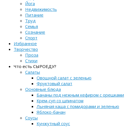
Йога
Недвижимость
Питание
Труд
Семья
Сознание
Спорт
Избранное
Творчество
Проза
Стихи
Что есть СЫРОЕДУ?
Салаты
Овощной салат с зеленью
Фруктовый салат
Основные блюда
Бананы под нежным кефиром с орешками
Крем-суп со шпинатом
Льняная каша с помидорами и зеленью
Яблоко-банан
Соусы
Кунжутный соус