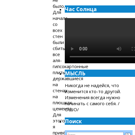
было.
Час Солнца
Для
начала
со
всех
стен
были
сбиты
все
аля-
гипсокартонные
плиты,
МЫСЛЬ
державшиеся
на
Никогда не надейся, что
стенах
изменится кто-то другой.
на
Изменения всегда нужно
плюшках
начинать с самого себя. /
цемента.
ОШО/
Для
этого
Поиск
я
привёз