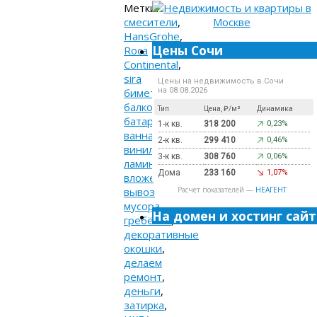
Метки:
cмесители
,
HansGrohe
,
Цены Сочи
Roca
Continental
,
sira
Цены на недвижимость в Сочи
биметалл
,
на 08.08.2026
балкон
,
Тип
Цена, ₽/м²
Динамика
батареи
,
1-к кв.
318 200
0,23%
ванна
,
2-к кв.
299 410
0,46%
виниловый
3-к кв.
308 760
0,06%
ламинат
,
Дома
233 160
1,07%
вложение
,
вывоз
Расчет показателей —
НЕАГЕНТ
мусора
,
На домен и хостинг сайт
гребёнки
,
декоративные
окошки
,
делаем
ремонт
,
деньги
,
затирка
,