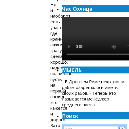
Но
Час Солнца
и
наоборот,
есть
участки,
где
крайне
важно
сразу
сделать
хорошо,
надёжно,
МЫСЛЬ
правильно,
пусть
- В Древнем Риме некоторым
на
рабам разрешалось иметь
первый
своих рабов. - Теперь это
взгляд
называется менеджер
это
среднего звена.
кажется
и
Поиск
дорого.
Зато