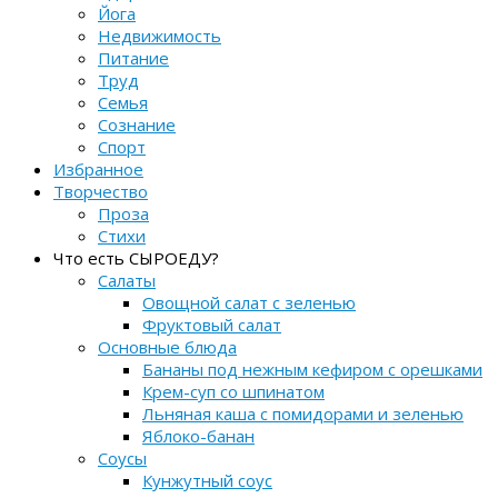
Йога
Недвижимость
Питание
Труд
Семья
Сознание
Спорт
Избранное
Творчество
Проза
Стихи
Что есть СЫРОЕДУ?
Салаты
Овощной салат с зеленью
Фруктовый салат
Основные блюда
Бананы под нежным кефиром с орешками
Крем-суп со шпинатом
Льняная каша с помидорами и зеленью
Яблоко-банан
Соусы
Кунжутный соус