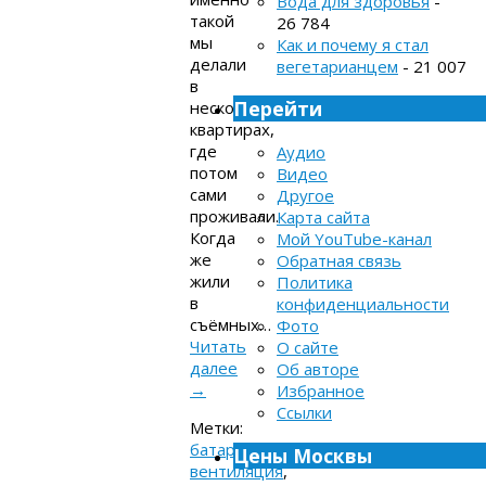
Вода для здоровья
-
такой
26 784
мы
Как и почему я стал
делали
вегетарианцем
- 21 007
в
Перейти
нескольких
квартирах,
где
Аудио
потом
Видео
сами
Другое
проживали.
Карта сайта
Когда
Мой YouTube-канал
же
Обратная связь
жили
Политика
в
конфиденциальности
съёмных…
Фото
Читать
О сайте
далее
Об авторе
→
Избранное
Ссылки
Метки:
батареи
,
Цены Москвы
вентиляция
,