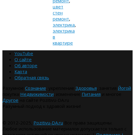
ремонт
,
цвет
стен
ремонт
,
электрика
,
электрика
в
квартире
YouTube
О сайте
Об авторе
Карта
Обратная связь
Разумное
Сознание
, укрепление
Здоровья
, занятия
Йогой
покупка
Недвижимости
, изменение
Питания
и многое
Другое
на сайте Pozitivu-DA.ru
Разумный подход к здравой жизни!
© 2012-2025,
Pozitivu-DA.ru
Все права защищены.
Любое использование материалов допускается только с
указанием активной ссылки на источник. |
Подпишись!