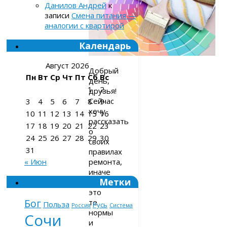
Данилов Андрей
к
записи
Смена питания —
аналогии с квартирой
Календарь
Август 2026
Добрый
Пн
Вт
Ср
Чт
Пт
Сб
Вс
день,
1
2
друзья!
Сейчас
3
4
5
6
7
8
9
хочу
10
11
12
13
14
15
16
рассказать
17
18
19
20
21
22
23
о
24
25
26
27
28
29
30
своих
31
правилах
ремонта,
« Июн
иначе
Метки
говоря,
это
Бог
те
Польза
Русь
Россия
Система
нормы
Сочи
и