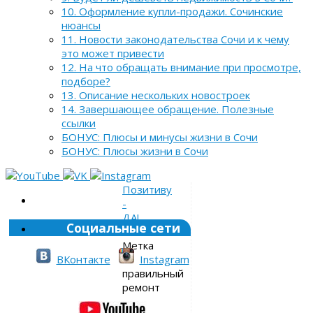
10. Оформление купли-продажи. Сочинские
нюансы
11. Новости законодательства Сочи и к чему
это может привести
12. На что обращать внимание при просмотре,
подборе?
13. Описание нескольких новостроек
14. Завершающее обращение. Полезные
ссылки
БОНУС: Плюсы и минусы жизни в Сочи
БОНУС: Плюсы жизни в Сочи
Позитиву
-
ДА!
Социальные сети
»
Метка
»
ВКонтакте
Instagram
правильный
ремонт