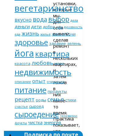
установки,
вегетарианство
которые
мы
выбор
вода
вкусно
дела
для
деньги
дети
добро
себя
дом
духовность
жизнь
вывели,
жить в Сочи
еда
жильё
сделав
здоровье
здравие
зелень
ремонт
йога
квартира
в
нескольких
любовь
красота
море
квартирах,
недвижимость
и
затем
опыт
пожив
описание
очищение
питание
в
продукты
них
рецепт
семья
роды
стихи
какое-
то
сыроед
счастье
сыроедение
время.
телевизор
Практика
чистка
энергия
фрукты
показывает,
что
Подписка по почте