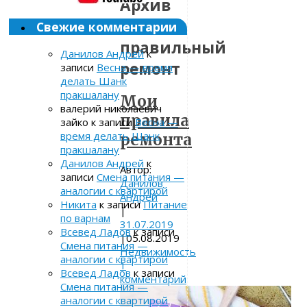
Архив
метки:
Свежие комментарии
правильный
Данилов Андрей
к
ремонт
записи
Весна — время
делать Шанк
пракшалану
Мои
валерий николаевич
правила
зайко
к записи
Весна —
время делать Шанк
ремонта
пракшалану
Данилов Андрей
к
Автор:
записи
Смена питания —
Данилов
аналогии с квартирой
Андрей
Никита
к записи
Питание
|
по варнам
31.07.2019
Всевед Ладов
к записи
|
05.08.2019
Смена питания —
Недвижимость
аналогии с квартирой
1
Всевед Ладов
к записи
комментарий
Смена питания —
аналогии с квартирой