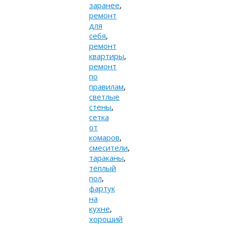
заранее
,
ремонт
для
себя
,
ремонт
квартиры
,
ремонт
по
правилам
,
светлые
стены
,
сетка
от
комаров
,
смесители
,
тараканы
,
тёплый
пол
,
фартук
на
кухне
,
хороший