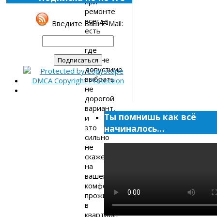
при
ремонте
всегда
Введите Ваш E-Mail:
есть
места,
где
вполне
допустимо
выбрать
не
дорогой
вариант,
Ты помнишь как всё
и
это
начиналось…
сильно
не
скажется
на
вашем
комфортном
проживании
в
квартире.