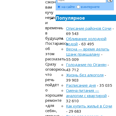
сэкономит
вам
на сайте
в интернете
кучу
нервов
Популярное
и
времени
Описание районов Сочи
-
в
69 543
будущем.
Обливание холодной
Постараюсь
водой
- 63 495
об
Весна — время делать
этом
Шанк пракшалану
-
рассказать.
55 009
Сразу
Голодание по Оганян
-
оговорюсь,
43 712
что
Жизнь без алкоголя
-
речь
39 903
пойдёт
Расписание дня
- 35 035
о
Смена питания —
хорошем
аналогии с квартирой
-
ремонте
32 610
«для
Как купить жильё в Сочи
себя»,
- 29 683
именно