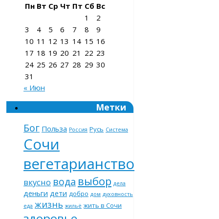
Пн
Вт
Ср
Чт
Пт
Сб
Вс
1
2
3
4
5
6
7
8
9
10
11
12
13
14
15
16
17
18
19
20
21
22
23
24
25
26
27
28
29
30
31
« Июн
Метки
Бог
Польза
Русь
Россия
Система
Сочи
вегетарианство
выбор
вода
вкусно
дела
деньги
дети
добро
дом
духовность
жизнь
жить в Сочи
еда
жильё
здоровье