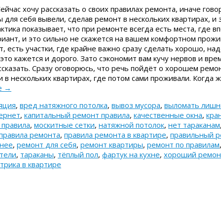
ейчас хочу рассказать о своих правилах ремонта, иначе гово
ы для себя вывели, сделав ремонт в нескольких квартирах, и 
актика показывает, что при ремонте всегда есть места, где 
риант, и это сильно не скажется на вашем комфортном прожи
т, есть участки, где крайне важно сразу сделать хорошо, на
 это кажется и дорого. Зато сэкономит вам кучу нервов и вр
сказать. Сразу оговорюсь, что речь пойдёт о хорошем ремон
 в нескольких квартирах, где потом сами проживали. Когда ж
е
→
яция
,
вред натяжного потолка
,
вывоз мусора
,
выломать лишн
ернет
,
капитальный ремонт правила
,
качественные окна
,
кра
 правила
,
москитные сетки
,
натяжной потолок
,
нет тараканам
правила ремонта
,
правила ремонта в квартире
,
правильный 
анее
,
ремонт для себя
,
ремонт квартиры
,
ремонт по правилам
тели
,
тараканы
,
тёплый пол
,
фартук на кухне
,
хороший ремон
трика в квартире