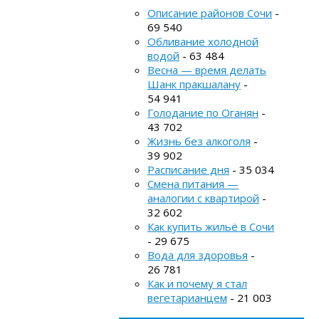
Описание районов Сочи
-
69 540
Обливание холодной
водой
- 63 484
Весна — время делать
Шанк пракшалану
-
54 941
Голодание по Оганян
-
43 702
Жизнь без алкоголя
-
39 902
Расписание дня
- 35 034
Смена питания —
аналогии с квартирой
-
32 602
Как купить жильё в Сочи
- 29 675
Вода для здоровья
-
26 781
Как и почему я стал
вегетарианцем
- 21 003