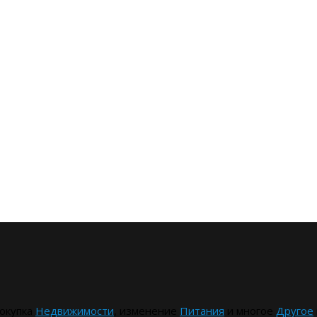
окупка
Недвижимости
, изменение
Питания
и многое
Другое