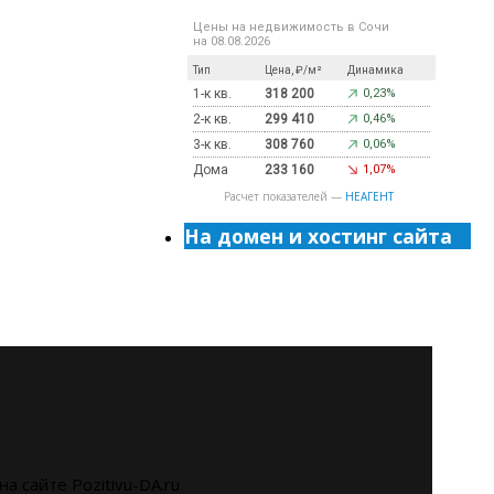
Цены на недвижимость в Сочи
на 08.08.2026
Тип
Цена, ₽/м²
Динамика
1-к кв.
318 200
0,23%
2-к кв.
299 410
0,46%
3-к кв.
308 760
0,06%
Дома
233 160
1,07%
Расчет показателей —
НЕАГЕНТ
На домен и хостинг сайта
на сайте Pozitivu-DA.ru