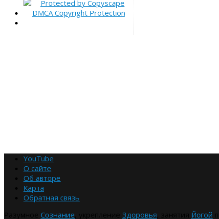
YouTube
О сайте
Об авторе
Карта
Обратная связь
Разумное
Сознание
, укрепление
Здоровья
, занятия
Йогой
п