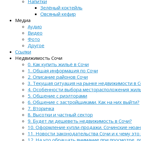
Напитки
Зелёный коктейль
Овсяный кефир
Медиа
Аудио
Видео
Фото
Другое
Ссылки
Недвижимость Сочи
0. Как купить жильё в Сочи
1. Общая информация по Сочи
2. Описание районов Сочи
3. Текущая ситуация на рынке недвижимости в С
4. Особенности выбора месторасположения жил
5. Общение с риэлторами
6. Общение с застройщиками. Как на них выйти?
7. Вторичка
8. Высотки и частный сектор
9. Будет ли дешеветь недвижимость в Сочи?
10. Оформление купли-продажи. Сочинские нюа
11. Новости законодательства Сочи и к чему это
12. На что обращать внимание при просмотре, 