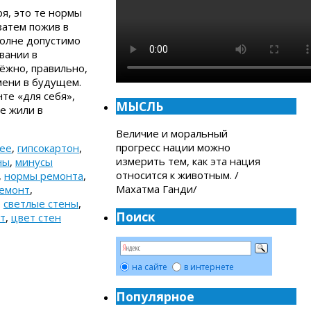
ря, это те нормы
затем пожив в
вполне допустимо
вании в
дёжно, правильно,
емени в будущем.
те «для себя»,
МЫСЛЬ
е жили в
Величие и моральный
прогресс нации можно
ее
,
гипсокартон
,
измерить тем, как эта нация
ны
,
минусы
относится к животным. /
,
нормы ремонта
,
Махатма Ганди/
ремонт
,
,
светлые стены
,
Поиск
т
,
цвет стен
на сайте
в интернете
Популярное