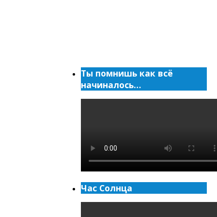
Ты помнишь как всё
начиналось…
Час Солнца