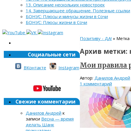
13. Описание нескольких новостроек
14. Завершающее обращение. Полезные ссылки
БОНУС: Плюсы и минусы жизни в Сочи
БОНУС: Плюсы жизни в Сочи
Позитиву - ДА!
» Метка 
Архив метки:
Социальные сети
Мои правила 
ВКонтакте
Instagram
Автор:
Данилов Андрей
1 комментарий
Свежие комментарии
Данилов Андрей
к
записи
Весна — время
делать Шанк
пракшалану