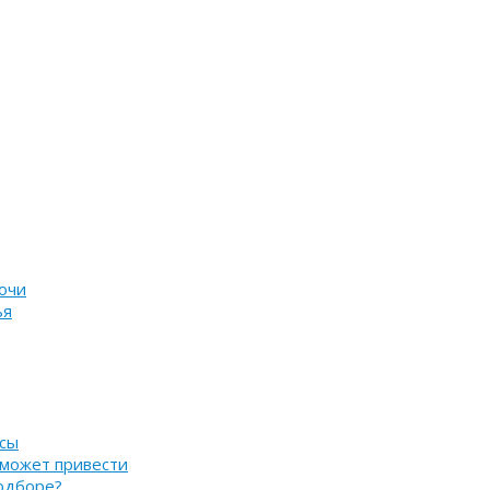
очи
ья
нсы
 может привести
подборе?