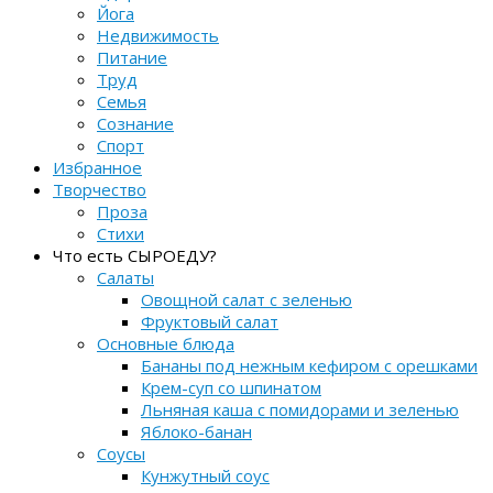
Йога
Недвижимость
Питание
Труд
Семья
Сознание
Спорт
Избранное
Творчество
Проза
Стихи
Что есть СЫРОЕДУ?
Салаты
Овощной салат с зеленью
Фруктовый салат
Основные блюда
Бананы под нежным кефиром с орешками
Крем-суп со шпинатом
Льняная каша с помидорами и зеленью
Яблоко-банан
Соусы
Кунжутный соус