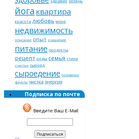
здравие
зелень
йога
квартира
любовь
красота
море
недвижимость
опыт
описание
очищение
питание
продукты
рецепт
семья
роды
стихи
сыроед
счастье
сыроедение
телевизор
чистка
энергия
фрукты
Подписка по почте
Введите Ваш E-Mail: