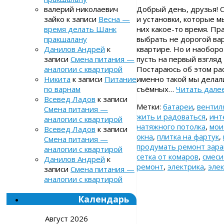
Добрый день, друзья! С
валерий николаевич
и установки, которые м
зайко
к записи
Весна —
них какое-то время. Пр
время делать Шанк
выбрать не дорогой ва
пракшалану
квартире. Но и наоборо
Данилов Андрей
к
пусть на первый взгляд
записи
Смена питания —
Постараюсь об этом рас
аналогии с квартирой
именно такой мы делали
Никита
к записи
Питание
съёмных…
Читать дале
по варнам
Всевед Ладов
к записи
Метки:
батареи
,
вентил
Смена питания —
жить и радоваться
,
инт
аналогии с квартирой
натяжного потолка
,
мои
Всевед Ладов
к записи
окна
,
плитка на фартук
,
Смена питания —
продумать ремонт зар
аналогии с квартирой
сетка от комаров
,
смеси
Данилов Андрей
к
ремонт
,
электрика
,
элек
записи
Смена питания —
аналогии с квартирой
Календарь
Август 2026