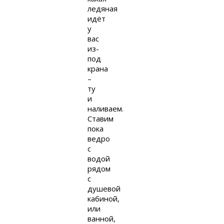
ледяная
идёт
у
вас
из-
под
крана
–
ту
и
наливаем.
Ставим
пока
ведро
с
водой
рядом
с
душевой
кабиной,
или
ванной,