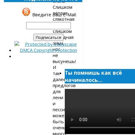
снега.
Слишком
тёплая
Введите Ваш E-Mail:
слякотная
зима,
слишком
холодная
зима,
нос
не
высунешь!
И
Ты помнишь как всё
так
начиналось…
далее,
предлогов
для
лени
и
пессимизма
может
быть
очень
много.