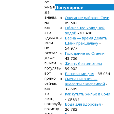
от
жизни!
Популярное
Да,
знаем,
Описание районов Сочи
-
но
69 542
как
Обливание холодной
это
водой
- 63 490
сделать,
Весна — время делать
если
Шанк пракшалану
-
не
54 977
охота?
Голодание по Оганян
-
Даже
43 706
выйти
Жизнь без алкоголя
-
погулять
39 902
вот
Расписание дня
- 35 034
прямо
Смена питания —
сейчас
аналогии с квартирой
-
как-
32 609
то
Как купить жильё в Сочи
лень,
- 29 681
пожалуй,
Вода для здоровья
-
покисну
26 782
ещё