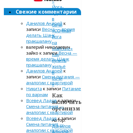
«
Йога-
Свежие комментарии
тур
в
Данилов Андрей
к
Сочи
записи
Весна — время
«СОЧная
делать Шанк
йога
пракшалану
на
валерий николаевич
Майские»
зайко
к записи
Весна —
Как
время делать Шанк
купить
пракшалану
жильё
Данилов Андрей
к
в
записи
Смена питания —
Сочи
аналогии с квартирой
»
Никита
к записи
Питание
по варнам
Как
Всевед Ладов
к записи
включить
Смена питания —
организм
аналогии с квартирой
Всевед Ладов
к записи
Автор:
Смена питания —
Данилов
аналогии с квартирой
Андрей