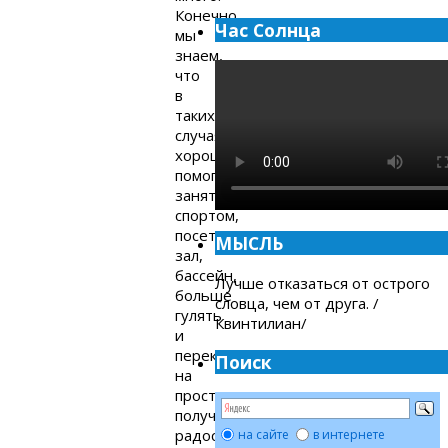
Конечно,
Час Солнца
мы
знаем,
что
в
таких
случаях
хорошо
помогают
занятия
спортом,
посетить
МЫСЛЬ
зал,
бассейн,
Лучше отказаться от острого
больше
словца, чем от друга. /
гулять
Квинтилиан/
и
переключиться
Поиск
на
простое
получения
радости
на сайте
в интернете