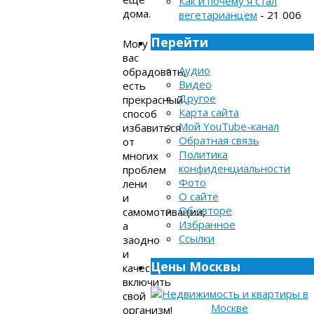
Как и почему я стал
дома.
вегетарианцем
- 21 006
Перейти
Могу
вас
Аудио
обрадовать,
Видео
есть
Другое
прекрасный
Карта сайта
способ
Мой YouTube-канал
избавиться
Обратная связь
от
Политика
многих
конфиденциальности
проблем
Фото
лени
О сайте
и
Об авторе
самомотивации,
Избранное
а
Ссылки
заодно
и
Цены Москвы
качественно
включить
свой
организм!