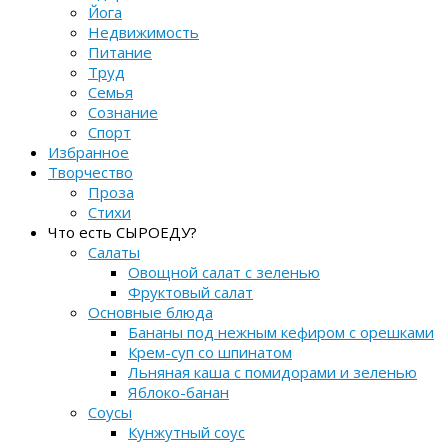
Йога
Недвижимость
Питание
Труд
Семья
Сознание
Спорт
Избранное
Творчество
Проза
Стихи
Что есть СЫРОЕДУ?
Салаты
Овощной салат с зеленью
Фруктовый салат
Основные блюда
Бананы под нежным кефиром с орешками
Крем-суп со шпинатом
Льняная каша с помидорами и зеленью
Яблоко-банан
Соусы
Кунжутный соус