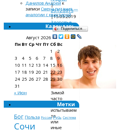
Данилов Андрей
к
|
записи
Смена питания —
29.12.2015
аналогии с квартирой
|
15.05.2019
Здоровье
Календарь
Поделиться…
Август 2026
Пн
Вт
Ср
Чт
Пт
Сб
Вс
1
2
3
4
5
6
7
8
9
10
11
12
13
14
15
16
17
18
19
20
21
22
23
24
25
26
27
28
29
30
31
Зимой
« Июн
часто
Метки
мы
испытываем
Бог
те
Польза
Русь
Россия
Система
или
Сочи
иные