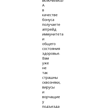
включились!
А
в
качестве
бонуса
получаете
апгрейд
иммунитета
и
общего
состояния
здоровье.
Вам
уже
не
так
страшны
сквозняки,
вирусы
и
ворчащие
у
подъезда