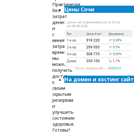
Практически
Цены Сочи
без
затрат
денег
Цены на недвижимость в Сочи
на 09.08.2026
и
с
Тип
Цена, ₽/м²
Динамика
минимальными
1-к кв.
318 220
0,24%
затратами
2-к кв.
299 550
0,5%
времени
3-к кв.
308 770
0,06%
мы
Дома
233 100
1,1%
можем
Расчет показателей —
НЕАГЕНТ
получить
доступ
На домен и хостинг сайт
к
своим
скрытым
резервам
и
улучшить
состояние
здоровья.
Готовы?