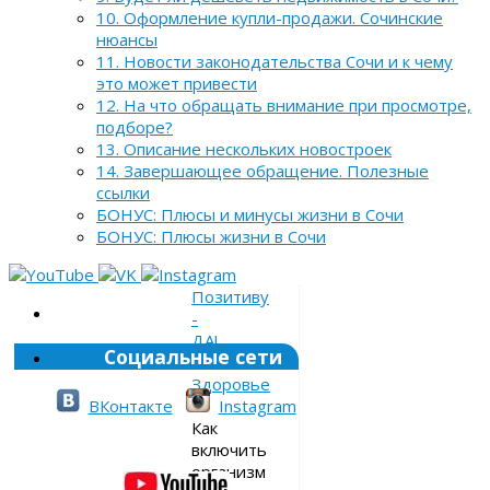
10. Оформление купли-продажи. Сочинские
нюансы
11. Новости законодательства Сочи и к чему
это может привести
12. На что обращать внимание при просмотре,
подборе?
13. Описание нескольких новостроек
14. Завершающее обращение. Полезные
ссылки
БОНУС: Плюсы и минусы жизни в Сочи
БОНУС: Плюсы жизни в Сочи
Позитиву
-
ДА!
Социальные сети
»
Здоровье
»
ВКонтакте
Instagram
Как
включить
организм