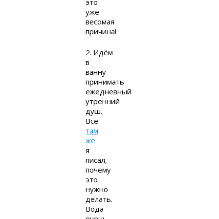
это
уже
весомая
причина!
2. Идём
в
ванну
принимать
ежедневный
утренний
душ.
Всё
там
же
я
писал,
почему
это
нужно
делать.
Вода
очень