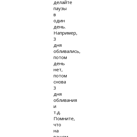
делайте
паузы
в
один
день.
Например,
3
дня
обливались,
потом
день
нет,
потом
снова
3
дня
обливания
и
т.д.
Помните,
что
на
вашем