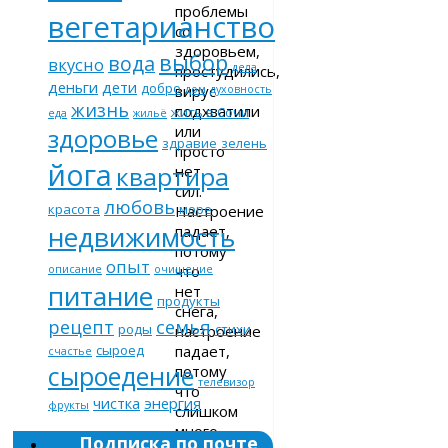
проблемы
вегетарианство
со
здоровьем,
выбор
вода
вкусно
дела
простудились,
деньги
дети
добро
вирус
дом
духовность
жизнь
подхватили
жить в Сочи
еда
жильё
или
здоровье
здравие
зелень
просто
йога
квартира
нет
сил.
любовь
красота
море
Настроение
недвижимость
падает,
потому
опыт
что
описание
очищение
питание
нет
продукты
снега,
рецепт
семья
роды
стихи
настроение
падает,
сыроед
счастье
сыроедение
потому
телевизор
что
чистка
энергия
фрукты
слишком
много
Подписка по почте