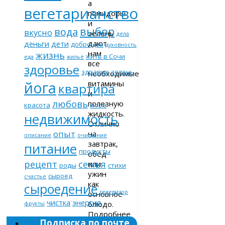
а
вегетарианство
помидоры
и
выбор
вода
вкусно
зелень
дела
дают
деньги
дети
добро
дом
духовность
нам
жизнь
жить в Сочи
еда
жильё
все
здоровье
здравие
зелень
необходимые
йога
витамины
квартира
и
любовь
полезную
красота
море
жидкость.
недвижимость
Отлично
опыт
на
описание
очищение
завтрак,
питание
продукты
обед
рецепт
семья
или
роды
стихи
ужин
сыроед
счастье
как
сыроедение
телевизор
основное
чистка
энергия
блюдо.
фрукты
Подробнее
Подписка по почте
ниже.