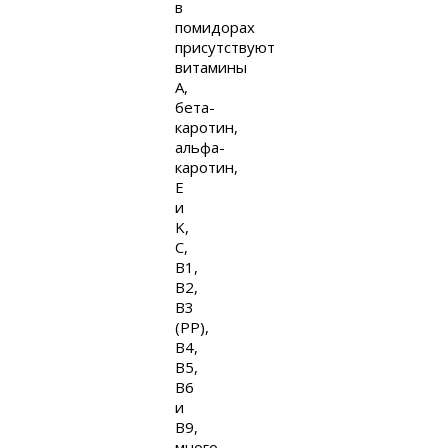
в
помидорах
присутствуют
витамины
A,
бета-
каротин,
альфа-
каротин,
E
и
K,
C,
B1,
B2,
B3
(PP),
B4,
B5,
B6
и
B9,
много