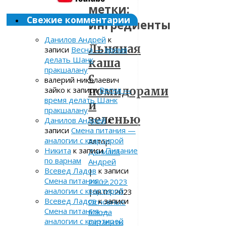
метки:
Свежие комментарии
ингредиенты
Данилов Андрей
к
Льняная
записи
Весна — время
делать Шанк
каша
пракшалану
с
валерий николаевич
помидорами
зайко
к записи
Весна —
время делать Шанк
и
пракшалану
зеленью
Данилов Андрей
к
записи
Смена питания —
аналогии с квартирой
Автор:
Никита
к записи
Питание
Данилов
по варнам
Андрей
Всевед Ладов
к записи
|
Смена питания —
24.02.2023
аналогии с квартирой
|
08.03.2023
Всевед Ладов
к записи
Основные
Смена питания —
блюда
аналогии с квартирой
Оставить