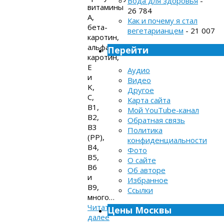
Вода для здоровья
-
витамины
26 784
A,
Как и почему я стал
бета-
вегетарианцем
- 21 007
каротин,
альфа-
Перейти
каротин,
E
Аудио
и
Видео
K,
Другое
C,
Карта сайта
B1,
Мой YouTube-канал
B2,
Обратная связь
B3
Политика
(PP),
конфиденциальности
B4,
Фото
B5,
О сайте
B6
Об авторе
и
Избранное
B9,
Ссылки
много…
Читать
Цены Москвы
далее