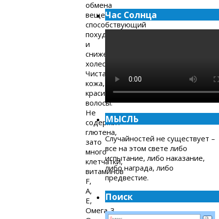
обмена
Час Солнца
веществ,
способствующий
похудению
и
снижению
холестерина.
Чистая
кожа,
красивые
волосы.
Не
МЫСЛЬ
содержит
глютена,
Случайностей не существует –
зато
все на этом свете либо
много
испытание, либо наказание,
клетчатки,
либо награда, либо
витаминов
предвестие.
F,
A,
Поиск
E,
Омега-3,