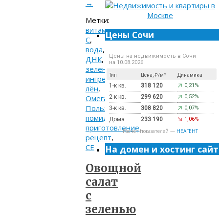
→
Метки:
витамин
Цены Сочи
C
,
вода
,
Цены на недвижимость в Сочи
ДНК
,
на 10.08.2026
зелень
,
Тип
Цена, ₽/м²
Динамика
ингредиенты
,
1-к кв.
318 120
0,21%
лён
,
Омега-3
,
2-к кв.
299 620
0,52%
Польза
,
3-к кв.
308 820
0,07%
помидоры
,
Дома
233 190
1,06%
приготовление
,
Расчет показателей —
НЕАГЕНТ
рецепт
,
СЕ
На домен и хостинг сайт
Овощной
салат
с
зеленью