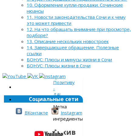
10. Оформление купли-продажи. Сочинские
нюансы
11. Новости законодательства Сочи и к чему
это может привести
12. На что обращать внимание при просмотре,
подборе?
13. Описание нескольких новостроек
14. Завершающее обращение. Полезные
ссылки
БОНУС: Плюсы и минусы жизни в Сочи
БОНУС: Плюсы жизни в Сочи
Позитиву
-
ДА!
Социальные сети
»
Метка
»
ВКонтакте
Instagram
ингредиенты
Архив