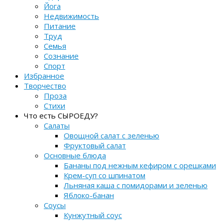
Йога
Недвижимость
Питание
Труд
Семья
Сознание
Спорт
Избранное
Творчество
Проза
Стихи
Что есть СЫРОЕДУ?
Салаты
Овощной салат с зеленью
Фруктовый салат
Основные блюда
Бананы под нежным кефиром с орешками
Крем-суп со шпинатом
Льняная каша с помидорами и зеленью
Яблоко-банан
Соусы
Кунжутный соус