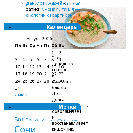
Данилов Андрей
к
комментарий
записи
Смена питания —
аналогии с квартирой
Календарь
Август 2026
Пн
Вт
Ср
Чт
Пт
Сб
Вс
1
2
Это
3
4
5
6
7
8
9
довольно
10
11
12
13
14
15
16
сытное
17
18
19
20
21
22
23
и
24
25
26
27
28
29
30
полезное
блюдо.
31
Лён
« Июн
долго
переваривается,
Метки
обволакивает
и
Бог
Польза
Русь
Россия
Система
восстанавливает
Сочи
кишечник,