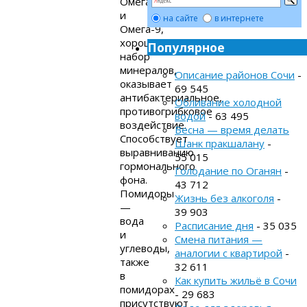
Омега-6
и
на сайте
в интернете
Омега-9,
хороший
Популярное
набор
минералов,
Описание районов Сочи
-
оказывает
69 545
антибактериальное,
Обливание холодной
противогрибковое
водой
- 63 495
воздействие.
Весна — время делать
Способствует
Шанк пракшалану
-
выравниванию
55 015
гормонального
Голодание по Оганян
-
фона.
43 712
Помидоры
Жизнь без алкоголя
-
—
39 903
вода
Расписание дня
- 35 035
и
Смена питания —
углеводы,
аналогии с квартирой
-
также
32 611
в
Как купить жильё в Сочи
помидорах
- 29 683
присутствуют