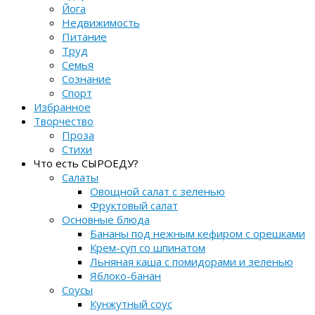
Йога
Недвижимость
Питание
Труд
Семья
Сознание
Спорт
Избранное
Творчество
Проза
Стихи
Что есть СЫРОЕДУ?
Салаты
Овощной салат с зеленью
Фруктовый салат
Основные блюда
Бананы под нежным кефиром с орешками
Крем-суп со шпинатом
Льняная каша с помидорами и зеленью
Яблоко-банан
Соусы
Кунжутный соус