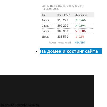
Цены на недвижимость в Сочи
на 06.08.2026
Тип
Цена, ₽/м²
Динамика
1-к кв.
318 290
0,26%
2-к кв.
299 200
0,39%
3-к кв.
308 330
0,08%
Дома
233 570
0,9%
Расчет показателей —
НЕАГЕНТ
На домен и хостинг сайта
на сайте Pozitivu-DA.ru