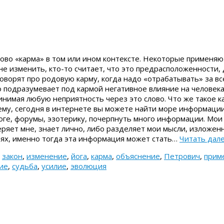
ово «карма» в том или ином контексте. Некоторые применяю
не изменить, кто-то считает, что это предрасположенности,
оворят про родовую карму, когда надо «отрабатывать» за вс
о подразумевает под кармой негативное влияние на человека
инимая любую неприятность через это слово. Что же такое к
ему, сегодня в интернете вы можете найти море информации
оге, форумы, эзотерику, почерпнуть много информации. Мои
веряет мне, знает лично, либо разделяет мои мысли, изложен
ях, именно тогда эта информация может стать…
Читать дал
,
закон
,
изменение
,
йога
,
карма
,
объяснение
,
Петрович
,
прим
ие
,
судьба
,
усилие
,
эволюция