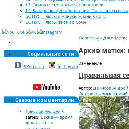
13. Описание нескольких новостроек
14. Завершающее обращение. Полезные ссылки
БОНУС: Плюсы и минусы жизни в Сочи
БОНУС: Плюсы жизни в Сочи
Позитиву - ДА!
» Метка
Архив метки:
Социальные сети
изменение
ВКонтакте
Instagram
Правильная с
Автор:
Данилов Андрей
Оставить комментарий
Свежие комментарии
Данилов Андрей
к
записи
Весна — время
делать Шанк
пракшалану