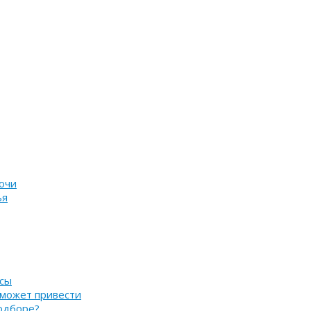
очи
ья
нсы
 может привести
подборе?