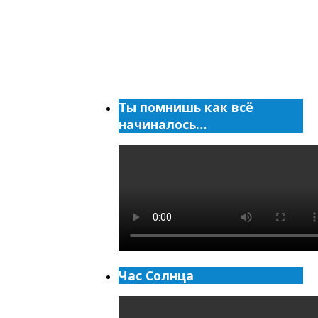
Ты помнишь как всё
начиналось…
Час Солнца