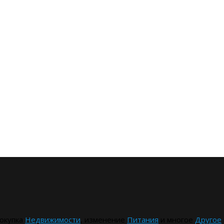
окупка
Недвижимости
, изменение
Питания
и многое
Другое