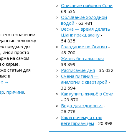
Описание районов Сочи
-
69 535
Обливание холодной
водой
- 63 481
Весна — время делать
т его в значении
Шанк пракшалану
-
 данные человеку
54 835
ех предков до
Голодание по Оганян
-
, иной просто
43 700
арма на самом
Жизнь без алкоголя
-
 о карме,
39 899
 же статьи для
Расписание дня
- 35 032
ные в
Смена питания —
ее
→
аналогии с квартирой
-
32 594
ер
,
причина
,
Как купить жильё в Сочи
- 29 670
Вода для здоровья
-
26 776
Как и почему я стал
вегетарианцем
- 20 998