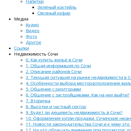
Напитки
Зелёный коктейль
Овсяный кефир
Медиа
Аудио
Видео
Фото
Другое
Ссылки
Недвижимость Сочи
0. Как купить жильё в Сочи
1. Общая информация по Сочи
2. Описание районов Сочи
3. Текущая ситуация на рынке недвижимости в С
4. Особенности выбора месторасположения жил
5. Общение с риэлторами
6. Общение с застройщиками. Как на них выйти?
7. Вторичка
8. Высотки и частный сектор
9. Будет ли дешеветь недвижимость в Сочи?
10. Оформление купли-продажи. Сочинские нюа
11. Новости законодательства Сочи и к чему это
12. На что обращать внимание при просмотре, 