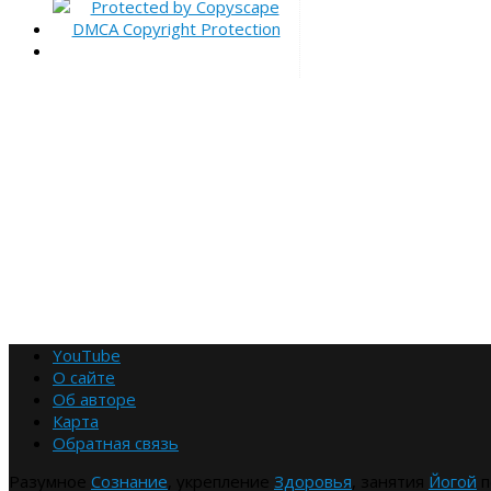
YouTube
О сайте
Об авторе
Карта
Обратная связь
Разумное
Сознание
, укрепление
Здоровья
, занятия
Йогой
п