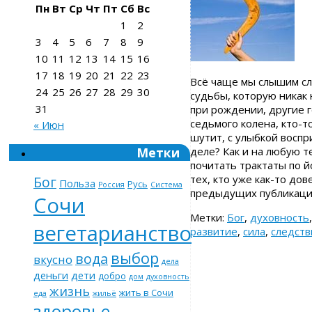
Пн
Вт
Ср
Чт
Пт
Сб
Вс
1
2
3
4
5
6
7
8
9
10
11
12
13
14
15
16
17
18
19
20
21
22
23
Всё чаще мы слышим сл
24
25
26
27
28
29
30
судьбы, которую никак 
31
при рождении, другие г
седьмого колена, кто-т
« Июн
шутит, с улыбкой воспр
Метки
деле? Как и на любую т
почитать трактаты по й
тех, кто уже как-то до
Бог
Польза
Русь
Россия
Система
предыдущих публикаци
Сочи
Метки:
Бог
,
духовность
вегетарианство
развитие
,
сила
,
следств
выбор
вода
вкусно
дела
деньги
дети
добро
дом
духовность
жизнь
жить в Сочи
еда
жильё
здоровье