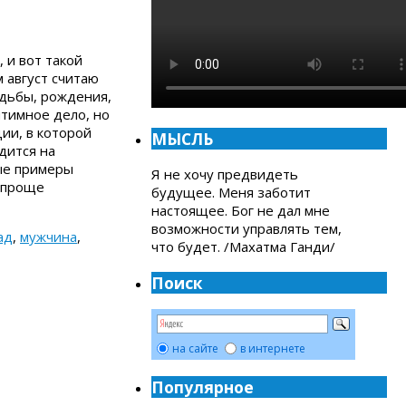
 и вот такой
 август считаю
адьбы, рождения,
нтимное дело, но
ии, в которой
МЫСЛЬ
дится на
вые примеры
Я не хочу предвидеть
о проще
будущее. Меня заботит
настоящее. Бог не дал мне
возможности управлять тем,
ад
,
мужчина
,
что будет. /Махатма Ганди/
Поиск
на сайте
в интернете
Популярное