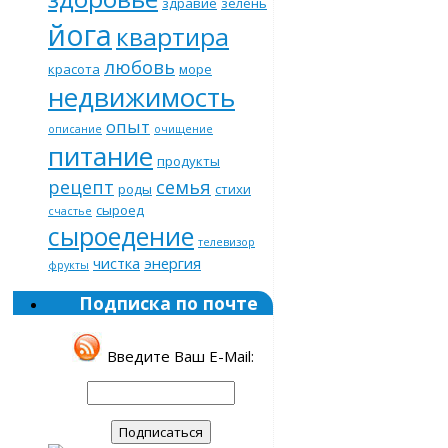
здравие
зелень
йога
квартира
любовь
красота
море
недвижимость
опыт
описание
очищение
питание
продукты
рецепт
семья
роды
стихи
сыроед
счастье
сыроедение
телевизор
чистка
энергия
фрукты
Подписка по почте
Введите Ваш E-Mail: