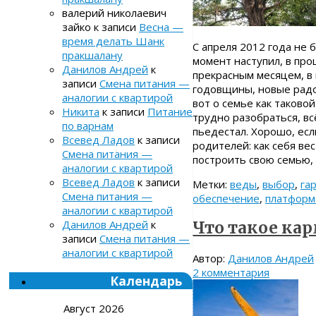
валерий николаевич
зайко
к записи
Весна —
время делать Шанк
С апреля 2012 года не б
пракшалану
момент наступил, в про
Данилов Андрей
к
прекрасным месяцем, в
записи
Смена питания —
годовщины, новые радос
аналогии с квартирой
вот о семье как таково
Никита
к записи
Питание
трудно разобраться, в
по варнам
пьедестал. Хорошо, есл
Всевед Ладов
к записи
родителей: как себя ве
Смена питания —
построить свою семью,
аналогии с квартирой
Всевед Ладов
к записи
Метки:
веды
,
выбор
,
га
Смена питания —
обеспечение
,
платформ
аналогии с квартирой
Данилов Андрей
к
Что такое кар
записи
Смена питания —
аналогии с квартирой
Автор:
Данилов Андрей
2 комментария
Календарь
Август 2026