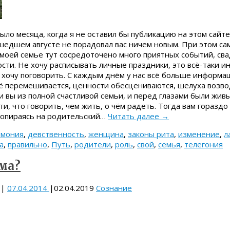
ыло месяца, когда я не оставил бы публикацию на этом сайте,
шедшем августе не порадовал вас ничем новым. При этом сам
 моей семье тут сосредоточено много приятных событий, св
ти. Не хочу расписывать личные праздники, это всё-таки и
й хочу поговорить. C каждым днём у нас всё больше информац
сё перемешивается, ценности обесцениваются, шелуха возво
и вы из полной счастливой семьи, и перед глазами были жи
сти, что говорить, чем жить, о чём радеть. Тогда вам горазд
 опираясь на родительский…
Читать далее
→
рмония
,
девственность
,
женщина
,
законы рита
,
изменение
,
л
а
,
правильно
,
Путь
,
родители
,
роль
,
свой
,
семья
,
телегония
ма?
|
07.04.2014
|
02.04.2019
Сознание