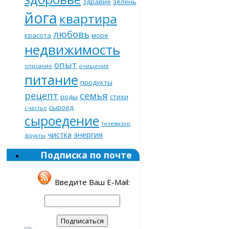
здравие
зелень
йога
квартира
любовь
красота
море
недвижимость
опыт
описание
очищение
питание
продукты
рецепт
семья
роды
стихи
сыроед
счастье
сыроедение
телевизор
чистка
энергия
фрукты
Подписка по почте
Введите Ваш E-Mail: