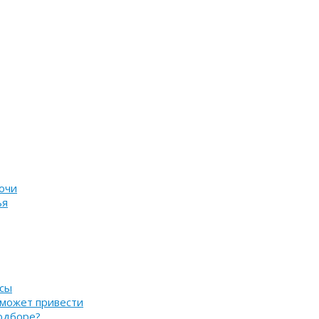
очи
ья
нсы
 может привести
подборе?