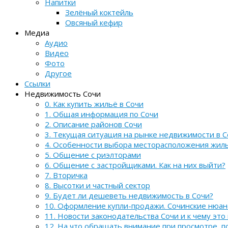
Напитки
Зелёный коктейль
Овсяный кефир
Медиа
Аудио
Видео
Фото
Другое
Ссылки
Недвижимость Сочи
0. Как купить жильё в Сочи
1. Общая информация по Сочи
2. Описание районов Сочи
3. Текущая ситуация на рынке недвижимости в С
4. Особенности выбора месторасположения жил
5. Общение с риэлторами
6. Общение с застройщиками. Как на них выйти?
7. Вторичка
8. Высотки и частный сектор
9. Будет ли дешеветь недвижимость в Сочи?
10. Оформление купли-продажи. Сочинские нюа
11. Новости законодательства Сочи и к чему это
12. На что обращать внимание при просмотре, 