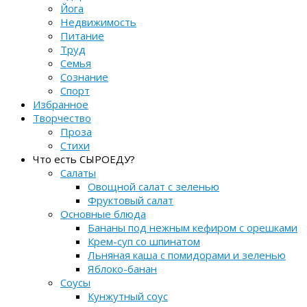
Йога
Недвижимость
Питание
Труд
Семья
Сознание
Спорт
Избранное
Творчество
Проза
Стихи
Что есть СЫРОЕДУ?
Салаты
Овощной салат с зеленью
Фруктовый салат
Основные блюда
Бананы под нежным кефиром с орешками
Крем-суп со шпинатом
Льняная каша с помидорами и зеленью
Яблоко-банан
Соусы
Кунжутный соус