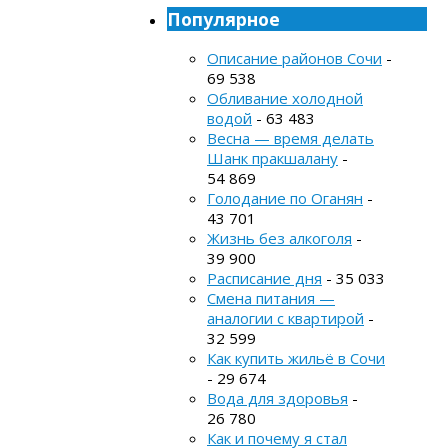
Популярное
Описание районов Сочи
-
69 538
Обливание холодной
водой
- 63 483
Весна — время делать
Шанк пракшалану
-
54 869
Голодание по Оганян
-
43 701
Жизнь без алкоголя
-
39 900
Расписание дня
- 35 033
Смена питания —
аналогии с квартирой
-
32 599
Как купить жильё в Сочи
- 29 674
Вода для здоровья
-
26 780
Как и почему я стал