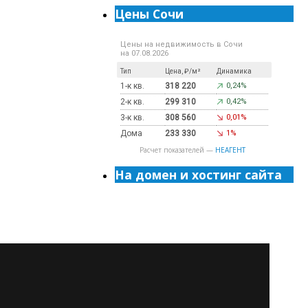
Цены Сочи
Цены на недвижимость в Сочи
на 07.08.2026
Тип
Цена, ₽/м²
Динамика
1-к кв.
318 220
0,24%
2-к кв.
299 310
0,42%
3-к кв.
308 560
0,01%
Дома
233 330
1%
Расчет показателей —
НЕАГЕНТ
На домен и хостинг сайта