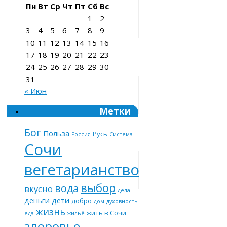
Пн
Вт
Ср
Чт
Пт
Сб
Вс
1
2
3
4
5
6
7
8
9
10
11
12
13
14
15
16
17
18
19
20
21
22
23
24
25
26
27
28
29
30
31
« Июн
Метки
Бог
Польза
Русь
Россия
Система
Сочи
вегетарианство
выбор
вода
вкусно
дела
деньги
дети
добро
дом
духовность
жизнь
жить в Сочи
еда
жильё
здоровье