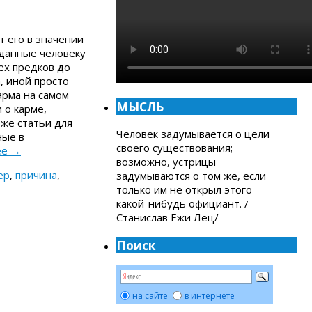
т его в значении
 данные человеку
ех предков до
, иной просто
арма на самом
МЫСЛЬ
 о карме,
 же статьи для
Человек задумывается о цели
ные в
своего существования;
ее
→
возможно, устрицы
ер
,
причина
,
задумываются о том же, если
только им не открыл этого
какой-нибудь официант. /
Станислав Ежи Лец/
Поиск
на сайте
в интернете