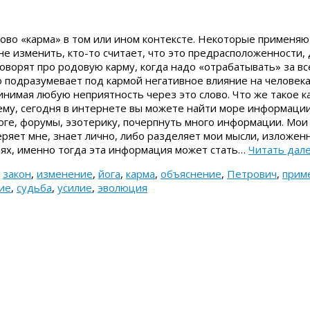
ово «карма» в том или ином контексте. Некоторые применяю
не изменить, кто-то считает, что это предрасположенности,
оворят про родовую карму, когда надо «отрабатывать» за вс
о подразумевает под кармой негативное влияние на человека
инимая любую неприятность через это слово. Что же такое к
ему, сегодня в интернете вы можете найти море информации
оге, форумы, эзотерику, почерпнуть много информации. Мои
веряет мне, знает лично, либо разделяет мои мысли, изложен
ях, именно тогда эта информация может стать…
Читать дал
,
закон
,
изменение
,
йога
,
карма
,
объяснение
,
Петрович
,
прим
ие
,
судьба
,
усилие
,
эволюция