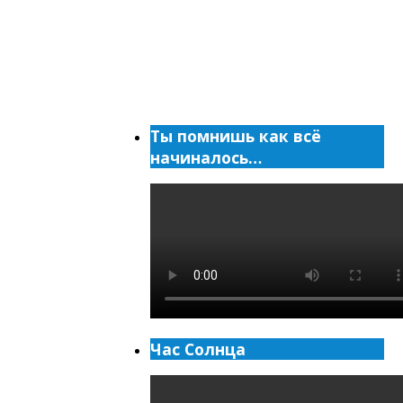
Ты помнишь как всё
начиналось…
Час Солнца