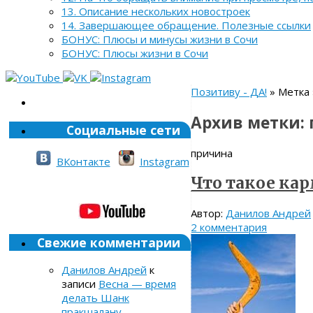
13. Описание нескольких новостроек
14. Завершающее обращение. Полезные ссылки
БОНУС: Плюсы и минусы жизни в Сочи
БОНУС: Плюсы жизни в Сочи
Позитиву - ДА!
» Метка 
Архив метки:
Социальные сети
причина
ВКонтакте
Instagram
Что такое кар
Автор:
Данилов Андрей
2 комментария
Свежие комментарии
Данилов Андрей
к
записи
Весна — время
делать Шанк
пракшалану