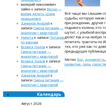
валерий николаевич
зайко
к записи
Весна —
Всё чаще мы слышим сл
время делать Шанк
судьбы, которую никак 
пракшалану
при рождении, другие г
Данилов Андрей
к
седьмого колена, кто-т
записи
Смена питания —
шутит, с улыбкой воспр
аналогии с квартирой
деле? Как и на любую т
Никита
к записи
Питание
почитать трактаты по й
по варнам
тех, кто уже как-то до
Всевед Ладов
к записи
предыдущих публикаци
Смена питания —
аналогии с квартирой
Метки:
Бог
,
духовность
Всевед Ладов
к записи
развитие
,
сила
,
следств
Смена питания —
аналогии с квартирой
Данилов Андрей
к
записи
Смена питания —
аналогии с квартирой
Календарь
Август 2026