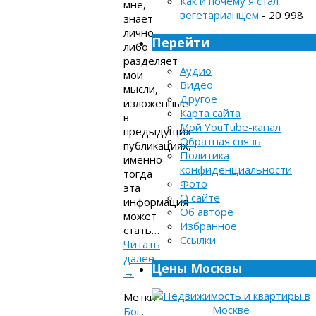
Как и почему я стал
мне,
вегетарианцем
- 20 998
знает
лично,
Перейти
либо
разделяет
Аудио
мои
Видео
мысли,
Другое
изложенные
Карта сайта
в
Мой YouTube-канал
предыдущих
Обратная связь
публикациях,
Политика
именно
конфиденциальности
тогда
Фото
эта
О сайте
информация
Об авторе
может
Избранное
стать…
Ссылки
Читать
далее
Цены Москвы
→
Метки:
Бог
,