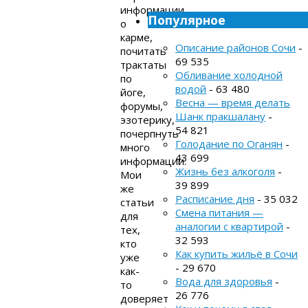
информации
Популярное
о
карме,
Описание районов Сочи
-
почитать
69 535
трактаты
Обливание холодной
по
водой
- 63 480
йоге,
Весна — время делать
форумы,
Шанк пракшалану
-
эзотерику,
54 821
почерпнуть
Голодание по Оганян
-
много
43 699
информации.
Жизнь без алкоголя
-
Мои
39 899
же
Расписание дня
- 35 032
статьи
Смена питания —
для
аналогии с квартирой
-
тех,
32 593
кто
Как купить жильё в Сочи
уже
- 29 670
как-
Вода для здоровья
-
то
26 776
доверяет