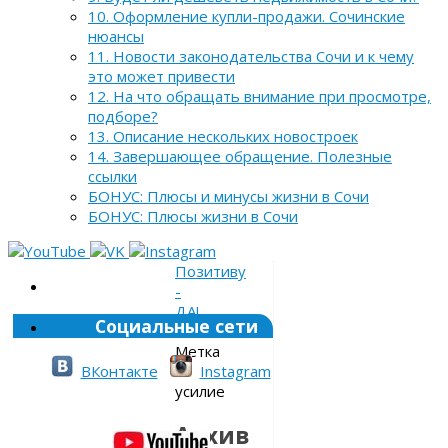
10. Оформление купли-продажи. Сочинские
нюансы
11. Новости законодательства Сочи и к чему
это может привести
12. На что обращать внимание при просмотре,
подборе?
13. Описание нескольких новостроек
14. Завершающее обращение. Полезные
ссылки
БОНУС: Плюсы и минусы жизни в Сочи
БОНУС: Плюсы жизни в Сочи
Позитиву
-
ДА!
Социальные сети
»
Метка
»
ВКонтакте
Instagram
усилие
Архив