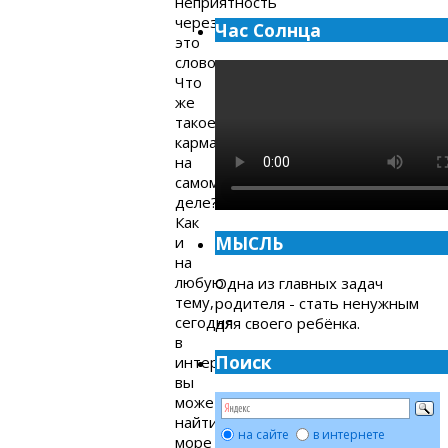
неприятность
через
Час Солнца
это
слово.
Что
же
такое
карма
на
самом
деле?
Как
МЫСЛЬ
и
на
любую
Одна из главных задач
тему,
родителя - стать ненужным
сегодня
для своего ребёнка.
в
Поиск
интернете
вы
можете
найти
на сайте
в интернете
море