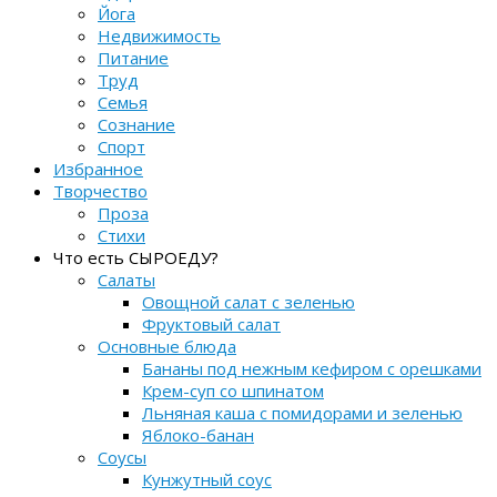
Йога
Недвижимость
Питание
Труд
Семья
Сознание
Спорт
Избранное
Творчество
Проза
Стихи
Что есть СЫРОЕДУ?
Салаты
Овощной салат с зеленью
Фруктовый салат
Основные блюда
Бананы под нежным кефиром с орешками
Крем-суп со шпинатом
Льняная каша с помидорами и зеленью
Яблоко-банан
Соусы
Кунжутный соус