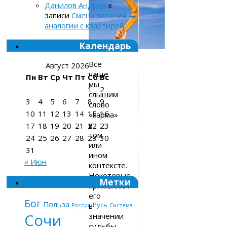
Данилов Андрей
к
записи
Смена питания —
аналогии с квартирой
Календарь
Всё
Август 2026
чаще
Пн
Вт
Ср
Чт
Пт
Сб
Вс
мы
1
2
слышим
3
4
5
6
7
8
9
слово
10
11
12
13
14
15
16
«карма»
в
17
18
19
20
21
22
23
том
24
25
26
27
28
29
30
или
31
ином
« Июн
контексте.
Некоторые
Метки
применяют
его
Бог
Польза
Русь
в
Россия
Система
Сочи
значении
судьбы,