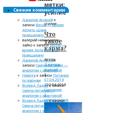
метки:
Свежие комментарии
усилие
Данилов Андрей
к
усилие
записи
Весна — время
делать Шанк
Что
пракшалану
валерий николаевич
такое
зайко
к записи
Весна —
карма?
время делать Шанк
пракшалану
Автор:
Данилов Андрей
к
Данилов
записи
Смена питания —
Андрей
аналогии с квартирой
|
Никита
к записи
Питание
07.04.2014
по варнам
|
02.04.2019
Всевед Ладов
к записи
Сознание
Смена питания —
2
аналогии с квартирой
комментария
Всевед Ладов
к записи
Смена питания —
аналогии с квартирой