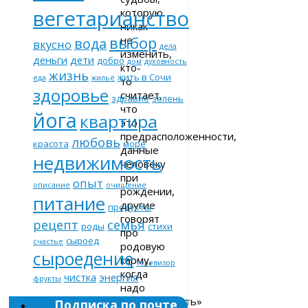
вегетарианство
которую
никак
выбор
не
вода
вкусно
дела
изменить,
деньги
дети
добро
дом
духовность
кто-
жизнь
жить в Сочи
еда
жильё
то
здоровье
считает,
здравие
зелень
что
йога
квартира
это
предрасположенности,
любовь
красота
море
данные
недвижимость
человеку
при
опыт
описание
очищение
рождении,
питание
другие
продукты
говорят
рецепт
семья
роды
стихи
про
сыроед
счастье
родовую
сыроедение
карму,
телевизор
когда
чистка
энергия
фрукты
надо
«отрабатывать»
Подписка по почте