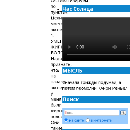
систематизируем
по
Час Солнца
пунктам.
Цели
моего
эксперимента:
1.
УМЕНЬШИТЬ
ЖИРНОСТЬ
ВОЛОС.
Надо
признать,
что
МЫСЛЬ
на
начало
Сначала трижды подумай, а
эксперимента
потом промолчи. /Анри Ренье/
у
Поиск
меня
были
жирные
волосы.
на сайте
в интернете
Они
такие