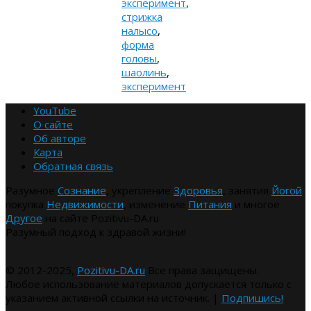
эксперимент
,
стрижка
налысо
,
форма
головы
,
шаолинь
,
эксперимент
YouTube
О сайте
Об авторе
Карта
Обратная связь
Разумное
Сознание
, укрепление
Здоровья
, занятия
Йогой
покупка
Недвижимости
, изменение
Питания
и многое
Другое
на сайте Pozitivu-DA.ru
Разумный подход к здравой жизни!
© 2012-2025,
Pozitivu-DA.ru
Все права защищены.
Любое использование материалов допускается только с
указанием активной ссылки на источник. |
Подпишись!