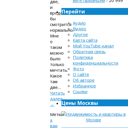
вегетарианцем
- 20 999
две,
и
Перейти
вроде
бы
Аудио
смотрится
Видео
нормально.
Другое
Мне
Карта сайта
о
Мой YouTube-канал
таком
Обратная связь
можно
Политика
было
конфиденциальности
только
Фото
мечтать.
О сайте
Какое
Об авторе
там
Избранное
две…
Ссылки
Читать
далее
Цены Москвы
→
Метки:
а
вам