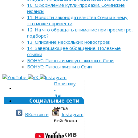
10. Оформление купли-продажи. Сочинские
нюансы
11. Новости законодательства Сочи и к чему
это может привести
12. На что обращать внимание при просмотре,
подборе?
13. Описание нескольких новостроек
14. Завершающее обращение. Полезные
ссылки
БОНУС: Плюсы и минусы жизни в Сочи
БОНУС: Плюсы жизни в Сочи
Позитиву
-
ДА!
Социальные сети
»
Метка
»
ВКонтакте
Instagram
бейсболка
Архив