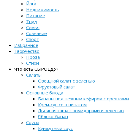
Йога
Недвижимость
Питание
Труд
Семья
Сознание
Спорт
Избранное
Творчество
Проза
Стихи
Что есть СЫРОЕДУ?
Салаты
Овощной салат с зеленью
Фруктовый салат
Основные блюда
Бананы под нежным кефиром с орешками
Крем-суп со шпинатом
Льняная каша с помидорами и зеленью
Яблоко-банан
Соусы
Кунжутный соус