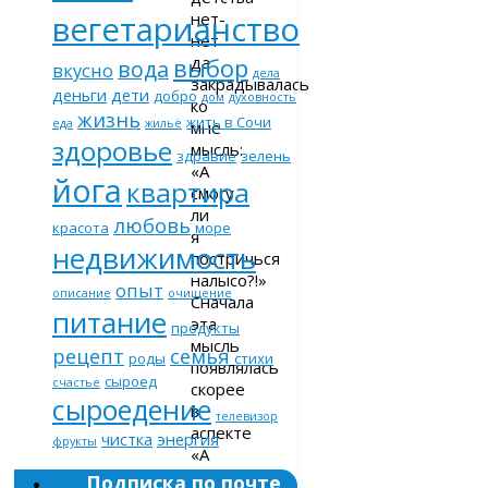
нет-
вегетарианство
нет
да
выбор
вода
вкусно
дела
закрадывалась
деньги
дети
добро
дом
духовность
ко
жизнь
жить в Сочи
еда
жильё
мне
здоровье
мысль:
здравие
зелень
«А
йога
квартира
смогу
ли
любовь
красота
море
я
недвижимость
постричься
налысо?!»
опыт
описание
очищение
Сначала
питание
эта
продукты
мысль
рецепт
семья
роды
стихи
появлялась
сыроед
счастье
скорее
сыроедение
в
телевизор
аспекте
чистка
энергия
фрукты
«А
не
Подписка по почте