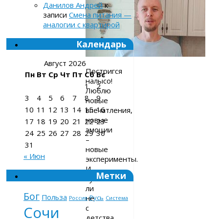
Данилов Андрей
к
записи
Смена питания —
аналогии с квартирой
Календарь
Август 2026
Постригся
Пн
Вт
Ср
Чт
Пт
Сб
Вс
налысо!
1
2
Люблю
3
4
5
6
7
8
9
новые
10
11
12
13
14
15
16
впечатления,
новые
17
18
19
20
21
22
23
эмоции
24
25
26
27
28
29
30
–
31
новые
« Июн
эксперименты.
И
Метки
чуть
ли
Бог
Польза
не
Русь
Россия
Система
с
Сочи
детства