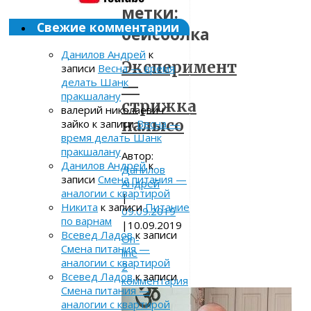
метки:
Свежие комментарии
бейсболка
Данилов Андрей
к
Эксперимент
записи
Весна — время
делать Шанк
—
пракшалану
стрижка
валерий николаевич
налысо
зайко
к записи
Весна —
время делать Шанк
пракшалану
Автор:
Данилов Андрей
к
Данилов
записи
Смена питания —
Андрей
аналогии с квартирой
|
Никита
к записи
Питание
09.09.2019
по варнам
|
10.09.2019
Всевед Ладов
к записи
On-
Смена питания —
line
аналогии с квартирой
2
Всевед Ладов
к записи
комментария
Смена питания —
аналогии с квартирой