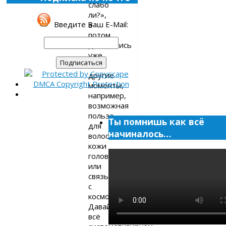
слабо
ли?»,
Введите Ваш E-Mail:
а
потом
добавились
уже
и
другие
моменты,
например,
возможная
польза
Ты помнишь как всё
для
начиналось…
волос,
кожи
головы
или
связь
с
космосом.
Давайте
всё