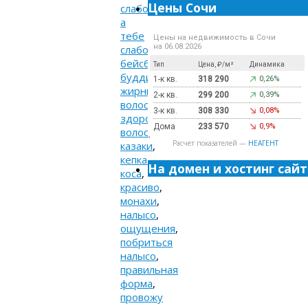
Цены Сочи
слабо
,
а
тебе
Цены на недвижимость в Сочи
на 06.08.2026
слабо
,
бейсболка
,
Тип
Цена, ₽/м²
Динамика
буддисты
,
1-к кв.
318 290
0,26%
жирные
2-к кв.
299 200
0,39%
волосы
,
3-к кв.
308 330
0,08%
здоровье
Дома
233 570
0,9%
волос
,
Расчет показателей —
НЕАГЕНТ
казаки
,
кепка
,
На домен и хостинг сайт
коса
,
красиво
,
монахи
,
налысо
,
ощущения
,
побриться
налысо
,
правильная
форма
,
провожу