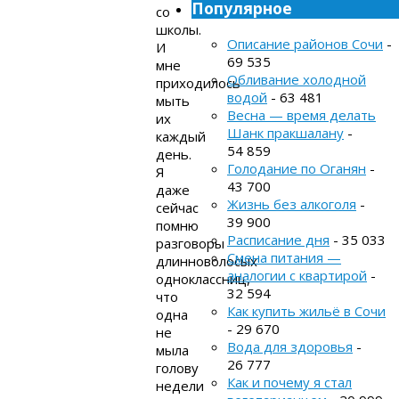
Популярное
со
школы.
Описание районов Сочи
-
И
69 535
мне
Обливание холодной
приходилось
водой
- 63 481
мыть
Весна — время делать
их
Шанк пракшалану
-
каждый
54 859
день.
Голодание по Оганян
-
Я
43 700
даже
Жизнь без алкоголя
-
сейчас
39 900
помню
Расписание дня
- 35 033
разговоры
Смена питания —
длинноволосых
аналогии с квартирой
-
одноклассниц,
32 594
что
Как купить жильё в Сочи
одна
- 29 670
не
Вода для здоровья
-
мыла
26 777
голову
Как и почему я стал
недели