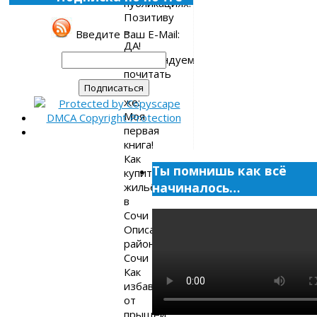
публикациях.
Позитиву
–
Введите Ваш E-Mail:
ДА!
Рекомендуем
почитать
так
же:
Моя
первая
книга!
Как
Ты помнишь как всё
купить
начиналось…
жильё
в
Сочи
Описание
районов
Сочи
Как
избавиться
от
прыщей