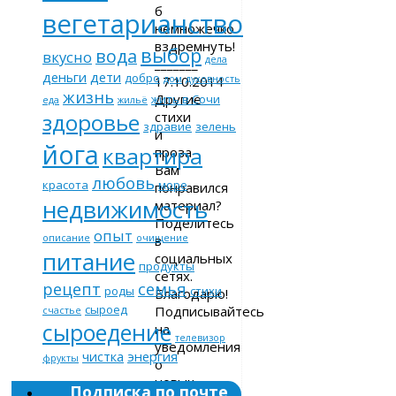
б
вегетарианство
немножечко
вздремнуть!
выбор
вода
вкусно
дела
_______
деньги
дети
добро
17.10.2014
дом
духовность
жизнь
Другие
жить в Сочи
еда
жильё
стихи
здоровье
здравие
зелень
и
йога
квартира
проза
Вам
любовь
красота
море
понравился
недвижимость
материал?
Поделитесь
опыт
в
описание
очищение
питание
социальных
продукты
сетях.
рецепт
семья
роды
стихи
Благодарю!
сыроед
Подписывайтесь
счастье
сыроедение
на
телевизор
уведомления
чистка
энергия
фрукты
о
новых
Подписка по почте