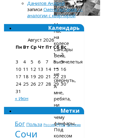
Данилов Андрей
к
записи
Смена питания —
аналогии с квартирой
Мотает
Календарь
нас
на
Август 2026
колесе
Пн
Вт
Ср
Чт
Пт
Сб
Вс
Сансары
1
2
Века,
тысячелетья
3
4
5
6
7
8
9
—
10
11
12
13
14
15
16
не
17
18
19
20
21
22
23
свернуть,
24
25
26
27
28
29
30
А
31
мне,
« Июн
ребята,
ни
Метки
к
чему
Бог
фанфары,
Польза
Русь
Россия
Система
Под
Сочи
колесом