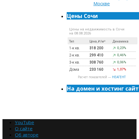
Цены Сочи
Цены на недвижимость в Сочи
на 08.08.2026
Тип
Цена, ₽/м²
Динамика
1-к кв.
318 200
0,23%
2-к кв.
299 410
0,46%
3-к кв.
308 760
0,06%
Дома
233 160
1,07%
Расчет показателей —
НЕАГЕНТ
На домен и хостинг сайт
YouTube
О сайте
Об авторе