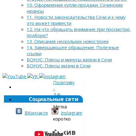
10. Оформление купли-продажи. Сочинские
нюансы
11. Новости законодательства Сочи и к чему
это может привести
12. На что обращать внимание при просмотре,
подборе?
13. Описание нескольких новостроек
14. Завершающее обращение. Полезные
ссылки
БОНУС: Плюсы и минусы жизни в Сочи
БОНУС: Плюсы жизни в Сочи
Позитиву
-
ДА!
Социальные сети
»
Метка
»
ВКонтакте
Instagram
коротко
Архив