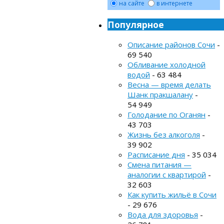
на сайте
в интернете
Популярное
Описание районов Сочи
-
69 540
Обливание холодной
водой
- 63 484
Весна — время делать
Шанк пракшалану
-
54 949
Голодание по Оганян
-
43 703
Жизнь без алкоголя
-
39 902
Расписание дня
- 35 034
Смена питания —
аналогии с квартирой
-
32 603
Как купить жильё в Сочи
- 29 676
Вода для здоровья
-