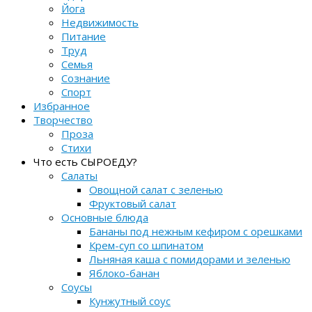
Йога
Недвижимость
Питание
Труд
Семья
Сознание
Спорт
Избранное
Творчество
Проза
Стихи
Что есть СЫРОЕДУ?
Салаты
Овощной салат с зеленью
Фруктовый салат
Основные блюда
Бананы под нежным кефиром с орешками
Крем-суп со шпинатом
Льняная каша с помидорами и зеленью
Яблоко-банан
Соусы
Кунжутный соус