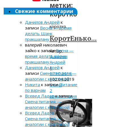
метки:
Свежие комментарии
коротко
Данилов Андрей
к
коротко
записи
Весна — время
делать Шанк
КоротЕнько…
пракшалану
валерий николаевич
зайко
к записи
Весна —
Автор:
время делать Шанк
Данилов
пракшалану
Андрей
Данилов Андрей
к
|
записи
Смена питания —
17.10.2014
аналогии с квартирой
|
02.04.2019
Никита
к записи
Питание
Стихи
по варнам
2
Всевед Ладов
к записи
комментария
Смена питания —
аналогии с квартирой
Всевед Ладов
к записи
Смена питания —
аналогии с квартирой