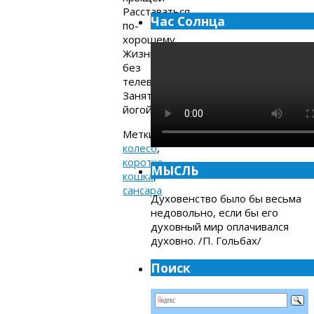
Расставаться
Час Солнца
по-
хорошему
Жизнь
без
телевизора
Занятия
йогой
Метки:
колесо
,
коротко
,
МЫСЛЬ
кошка
,
сансара
Духовенство было бы весьма
недовольно, если бы его
духовный мир оплачивался
духовно. /П. Гольбах/
Поиск