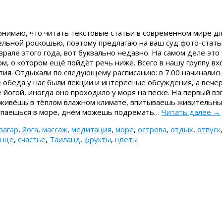
онимаю, что читать текстовые статьи в современном мире д
ельной роскошью, поэтому предлагаю на ваш суд фото-стат
врале этого года, вот буквально недавно. На самом деле это 
, о котором ещё пойдёт речь ниже. Всего в нашу группу вх
тия. Отдыхали по следующему расписанию: в 7.00 начиналис
е обеда у нас были лекции и интересные обсуждения, а вече
 йогой, иногда оно проходило у моря на песке. На первый вз
ы живёшь в тёплом влажном климате, впитываешь живительн
купаешься в море, днём можешь подремать…
Читать далее
→
загар
,
йога
,
массаж
,
медитация
,
море
,
острова
,
отдых
,
отпуск
лнце
,
счастье
,
Таиланд
,
фрукты
,
цветы