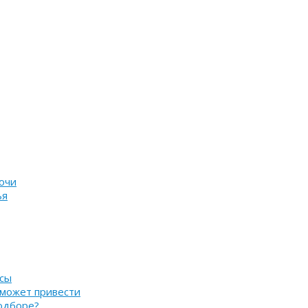
очи
ья
нсы
 может привести
подборе?