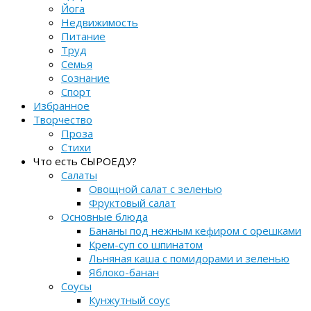
Йога
Недвижимость
Питание
Труд
Семья
Сознание
Спорт
Избранное
Творчество
Проза
Стихи
Что есть СЫРОЕДУ?
Салаты
Овощной салат с зеленью
Фруктовый салат
Основные блюда
Бананы под нежным кефиром с орешками
Крем-суп со шпинатом
Льняная каша с помидорами и зеленью
Яблоко-банан
Соусы
Кунжутный соус