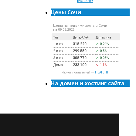
Цены Сочи
Цены на недвижимость в Сочи
на 09.08.2026
Тип
Цена, ₽/м²
Динамика
1-к кв.
318 220
0,24%
2-к кв.
299 550
0,5%
3-к кв.
308 770
0,06%
Дома
233 100
1,1%
Расчет показателей —
НЕАГЕНТ
На домен и хостинг сайта