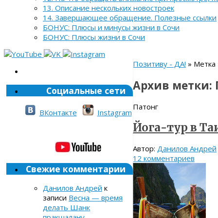
13. Описание нескольких новостроек
14. Завершающее обращение. Полезные ссылки
БОНУС: Плюсы и минусы жизни в Сочи
БОНУС: Плюсы жизни в Сочи
Позитиву - ДА!
» Метка 
Архив метки:
Социальные сети
Патонг
ВКонтакте
Instagram
Йога-тур в Та
Автор:
Данилов Андрей
12 комментариев
Свежие комментарии
Данилов Андрей
к
записи
Весна — время
делать Шанк
пракшалану