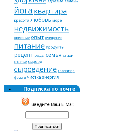
здравие
зелень
йога
квартира
любовь
красота
море
недвижимость
опыт
описание
очищение
питание
продукты
рецепт
семья
роды
стихи
сыроед
счастье
сыроедение
телевизор
чистка
энергия
фрукты
Подписка по почте
Введите Ваш E-Mail: