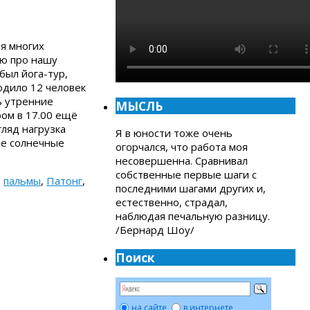
ля многих
ью про нашу
был йога-тур,
одило 12 человек
ь утренние
МЫСЛЬ
ром в 17.00 ещё
гляд нагрузка
Я в юности тоже очень
ые солнечные
огорчался, что работа моя
несовершенна. Сравнивал
собственные первые шаги с
,
пальмы
,
Патонг
,
последними шагами других и,
естественно, страдал,
наблюдая печальную разницу.
/Бернард Шоу/
Поиск
на сайте
в интернете