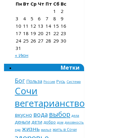
Пн
Вт
Ср
Чт
Пт
Сб
Вс
1
2
3
4
5
6
7
8
9
10
11
12
13
14
15
16
17
18
19
20
21
22
23
24
25
26
27
28
29
30
31
« Июн
Метки
Бог
Польза
Русь
Россия
Система
Сочи
вегетарианство
выбор
вода
вкусно
дела
деньги
дети
добро
дом
духовность
жизнь
жить в Сочи
еда
жильё
здоровье