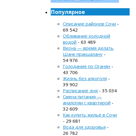
Популярное
Описание районов Сочи
-
69 542
Обливание холодной
водой
- 63 489
Весна — время делать
Шанк пракшалану
-
54 976
Голодание по Оганян
-
43 706
Жизнь без алкоголя
-
39 902
Расписание дня
- 35 034
Смена питания —
аналогии с квартирой
-
32 609
Как купить жильё в Сочи
- 29 681
Вода для здоровья
-
26 782