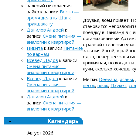
валерий николаевич
зайко
к записи
Весна —
время делать Шанк
Друзья, всем привет! П
пракшалану
становится непозволит
Данилов Андрей
к
поездку в Таиланд в фе
записи
Смена питания —
организованный Артёмом
аналогии с квартирой
с разной степенью учас
Никита
к записи
Питание
занятия йогой, в район
по варнам
одно, вечернее занятие
Всевед Ладов
к записи
приличная, но когда т
Смена питания —
лучи, сколько хочешь 
аналогии с квартирой
Всевед Ладов
к записи
Метки:
Deevana
,
асаны
,
Смена питания —
песок
,
пляж
,
Пхукет
,
со
аналогии с квартирой
Данилов Андрей
к
записи
Смена питания —
аналогии с квартирой
Календарь
Август 2026