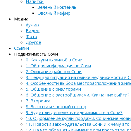
Напитки
Зелёный коктейль
Овсяный кефир
Медиа
Аудио
Видео
Фото
Другое
Ссылки
Недвижимость Сочи
0. Как купить жильё в Сочи
1. Общая информация по Сочи
2. Описание районов Сочи
3. Текущая ситуация на рынке недвижимости в С
4. Особенности выбора месторасположения жил
5. Общение с риэлторами
6. Общение с застройщиками. Как на них выйти?
7. Вторичка
8. Высотки и частный сектор
9. Будет ли дешеветь недвижимость в Сочи?
10. Оформление купли-продажи. Сочинские нюа
11. Новости законодательства Сочи и к чему это
12. На что обращать внимание при просмотре, 