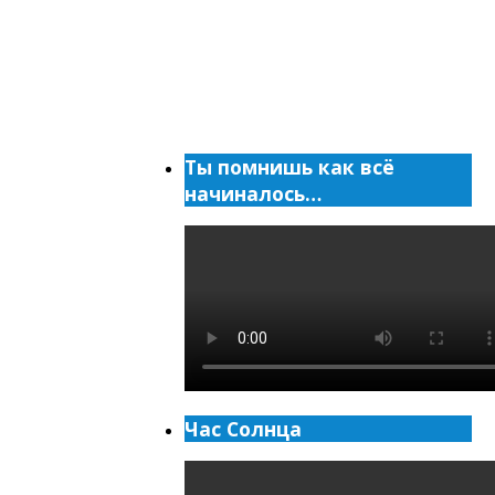
Ты помнишь как всё
начиналось…
Час Солнца