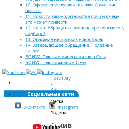
10. Оформление купли-продажи. Сочинские
нюансы
11. Новости законодательства Сочи и к чему
это может привести
12. На что обращать внимание при просмотре,
подборе?
13. Описание нескольких новостроек
14. Завершающее обращение. Полезные
ссылки
БОНУС: Плюсы и минусы жизни в Сочи
БОНУС: Плюсы жизни в Сочи
Позитиву
-
ДА!
Социальные сети
»
Метка
»
ВКонтакте
Instagram
Родина
Архив