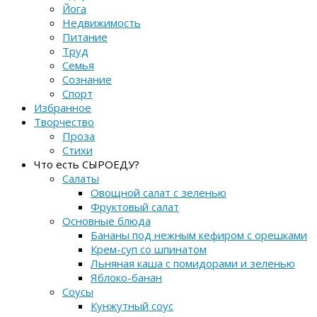
Йога
Недвижимость
Питание
Труд
Семья
Сознание
Спорт
Избранное
Творчество
Проза
Стихи
Что есть СЫРОЕДУ?
Салаты
Овощной салат с зеленью
Фруктовый салат
Основные блюда
Бананы под нежным кефиром с орешками
Крем-суп со шпинатом
Льняная каша с помидорами и зеленью
Яблоко-банан
Соусы
Кунжутный соус