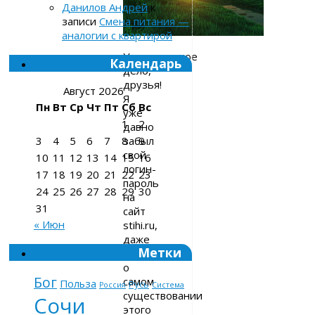
Данилов Андрей
к
записи
Смена питания —
аналогии с квартирой
Удивительное
Календарь
дело,
друзья!
Август 2026
Я
Пн
Вт
Ср
Чт
Пт
Сб
Вс
уже
1
2
давно
забыл
3
4
5
6
7
8
9
свой
10
11
12
13
14
15
16
логин-
17
18
19
20
21
22
23
пароль
24
25
26
27
28
29
30
на
31
сайт
« Июн
stihi.ru,
даже
Метки
забыл
о
Бог
самом
Польза
Русь
Россия
Система
существовании
Сочи
этого