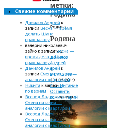
метки:
Свежие комментарии
Родина
Данилов Андрей
к
Родина
записи
Весна — время
делать Шанк
Родина
пракшалану
валерий николаевич
зайко
к записи
Весна —
Автор:
время делать Шанк
Данилов
пракшалану
Андрей
Данилов Андрей
к
|
записи
Смена питания —
24.11.2013
аналогии с квартирой
|
31.05.2019
Никита
к записи
Питание
Стихи
по варнам
Оставить
Всевед Ладов
к записи
комментарий
Смена питания —
аналогии с квартирой
Всевед Ладов
к записи
Смена питания —
аналогии с квартирой