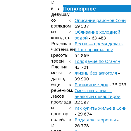
И
Популярное
в
девушку
со
Описание районов Сочи
-
взглядом
69 537
из
Обливание холодной
колодца.
водой
- 63 483
Родник
Весна — время делать
чистейшей
Шанк пракшалану
-
красоты
54 869
твоей
Голодание по Оганян
-
Пленил
43 701
меня
Жизнь без алкоголя
-
давно,
39 900
ещё
Расписание дня
- 35 033
ребенком,
Смена питания —
Лесов
аналогии с квартирой
-
прохлада
32 597
и
Как купить жильё в Сочи
простор
- 29 674
полей,
Вода для здоровья
-
И
26 778
цвет