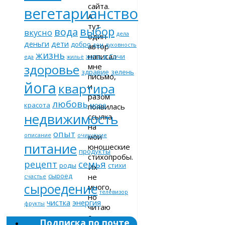
сайта.
вегетарианство
А
тут
выбор
вода
вкусно
дела
один
деньги
дети
добро
автор
дом
духовность
жизнь
написал
жить в Сочи
еда
жильё
мне
здоровье
здравие
зелень
письмо,
йога
квартира
и
разом
любовь
красота
море
появилась
недвижимость
ссылка
на
опыт
мои
описание
очищение
питание
юношеские
продукты
стихопробы.
рецепт
семья
роды
стихи
Их
сыроед
не
счастье
сыроедение
много,
телевизор
но
чистка
энергия
фрукты
читаю
с
Подписка по почте