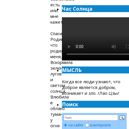
есть…
Час Солнца
или
мне
кажется?
Спасибо,
Родина,
что
родила
меня,
Вскормила
зеленью
МЫСЛЬ
лугов
и
Когда все люди узнают, что
светом
доброе является добром,
солнца,
возникает и зло. /Лао Цзы/
Влюбила
в
Поиск
облако
тумана
у
огня
на сайте
в интернете