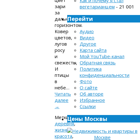
Как и почему я стал
зари
вегетарианцем
- 21 001
за
Перейти
дальним
горизонтом.
Ковер
Аудио
цветов,
Видео
лугов
Другое
росу
Карта сайта
и
Мой YouTube-канал
свежесть,
Обратная связь
И
Политика
птицы
конфиденциальности
в
Фото
небе…
О сайте
Читать
Об авторе
далее
Избранное
→
Ссылки
Метки:
Цены Москвы
деревня
,
жизнь
,
красота
,