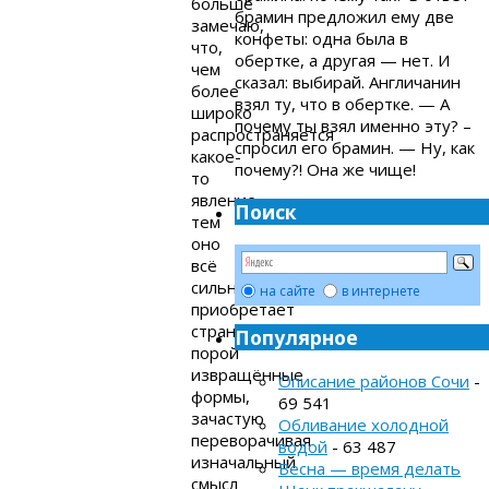
больше
брамин предложил ему две
замечаю,
конфеты: одна была в
что,
обертке, а другая — нет. И
чем
сказал: выбирай. Англичанин
более
взял ту, что в обертке. — А
широко
почему ты взял именно эту? –
распространяется
спросил его брамин. — Ну, как
какое-
почему?! Она же чище!
то
явление,
Поиск
тем
оно
всё
сильнее
на сайте
в интернете
приобретает
странные,
Популярное
порой
извращённые
Описание районов Сочи
-
формы,
69 541
зачастую
Обливание холодной
переворачивая
водой
- 63 487
изначальный
Весна — время делать
смысл