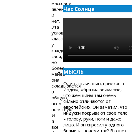
массовое
Час Солнца
явление
и
нет.
Эта
условная
классификация
у
каждого
своя,
но
более-
МЫСЛЬ
менее
она
Один англичанин, приехав в
складывается
Индию, обратил внимание,
в
что женщины там очень
общую,
сильно отличаются от
всем
европейских. Он заметил, что
понятную.
индуски покрывают свое тело
И
– голову, руки, ноги и даже
я
лицо. И он спросил у одного
всё
брамина: почему так? В ответ