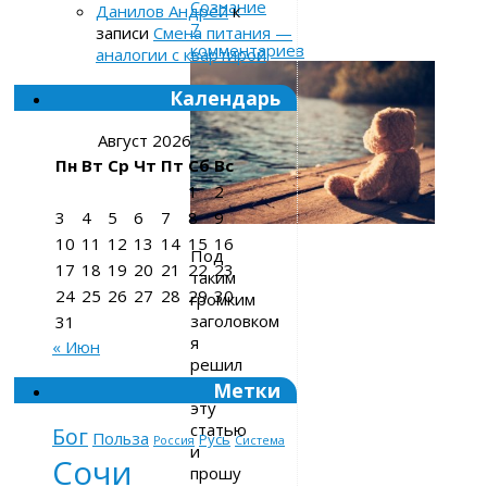
Сознание
Данилов Андрей
к
7
записи
Смена питания —
комментариев
аналогии с квартирой
Календарь
Август 2026
Пн
Вт
Ср
Чт
Пт
Сб
Вс
1
2
3
4
5
6
7
8
9
10
11
12
13
14
15
16
Под
17
18
19
20
21
22
23
таким
24
25
26
27
28
29
30
громким
заголовком
31
я
« Июн
решил
написать
Метки
эту
статью
Бог
Польза
Русь
Россия
Система
и
Сочи
прошу