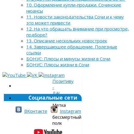
10. Оформление купли-продажи. Сочинские
нюансы
11. Новости законодательства Сочи и к чему
это может привести
12. На что обращать внимание при просмотре,
подборе?
13. Описание нескольких новостроек
14. Завершающее обращение. Полезные
ссылки
БОНУС: Плюсы и минусы жизни в Сочи
БОНУС: Плюсы жизни в Сочи
Позитиву
-
ДА!
Социальные сети
»
Метка
»
ВКонтакте
Instagram
бессмертный
полк