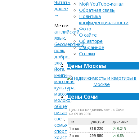
Читать
Мой YouTube-канал
далее
Обратная связь
→
Политика
конфиденциальности
Метки:
Фото
английский
О сайте
язык
,
Об авторе
бессмертный
Избранное
полк
,
Ссылки
добро
,
зло
,
Цены Москвы
йога
,
книги
,
массовая
культура
,
массовое
,
Цены Сочи
молоко
,
общение
,
Цены на недвижимость в Сочи
питание
,
на 09.08.2026
свет
,
Тип
Цена, ₽/м²
Динамика
семья
,
1-к кв.
318 220
0,24%
спорт
,
2-к кв.
299 550
0,5%
христианство