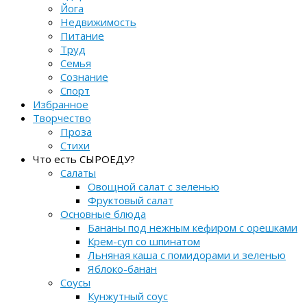
Йога
Недвижимость
Питание
Труд
Семья
Сознание
Спорт
Избранное
Творчество
Проза
Стихи
Что есть СЫРОЕДУ?
Салаты
Овощной салат с зеленью
Фруктовый салат
Основные блюда
Бананы под нежным кефиром с орешками
Крем-суп со шпинатом
Льняная каша с помидорами и зеленью
Яблоко-банан
Соусы
Кунжутный соус