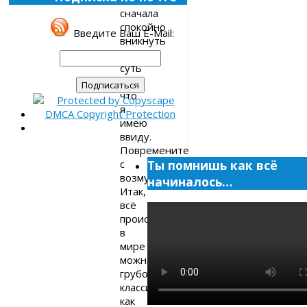
сначала
спокойно
Введите Ваш E-Mail:
вникнуть
в
суть
того,
что
я
имею
ввиду.
Повремените
с
Ты помнишь как всё
возмущением.
начиналось…
Итак,
всё
происходящее
в
мире
можно
грубо
классифицировать
как