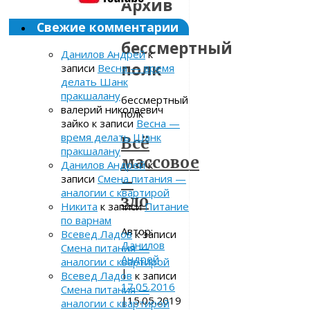
Архив
метки:
Свежие комментарии
бессмертный
Данилов Андрей
к
полк
записи
Весна — время
делать Шанк
пракшалану
бессмертный
валерий николаевич
полк
зайко
к записи
Весна —
время делать Шанк
Всё
пракшалану
массовое
Данилов Андрей
к
записи
Смена питания —
–
аналогии с квартирой
зло
Никита
к записи
Питание
по варнам
Автор:
Всевед Ладов
к записи
Данилов
Смена питания —
Андрей
аналогии с квартирой
|
Всевед Ладов
к записи
17.05.2016
Смена питания —
|
15.05.2019
аналогии с квартирой