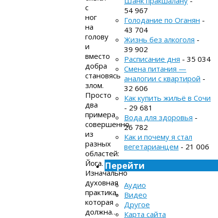
Шанк пракшалану
-
с
54 967
ног
Голодание по Оганян
-
на
43 704
голову
Жизнь без алкоголя
-
и
39 902
вместо
Расписание дня
- 35 034
добра
Смена питания —
становясь
аналогии с квартирой
-
злом.
32 606
Просто
Как купить жильё в Сочи
два
- 29 681
примера
Вода для здоровья
-
совершенно
26 782
из
Как и почему я стал
разных
вегетарианцем
- 21 006
областей:
Йога.
Перейти
Изначально
духовная
Аудио
практика,
Видео
которая
Другое
должна…
Карта сайта