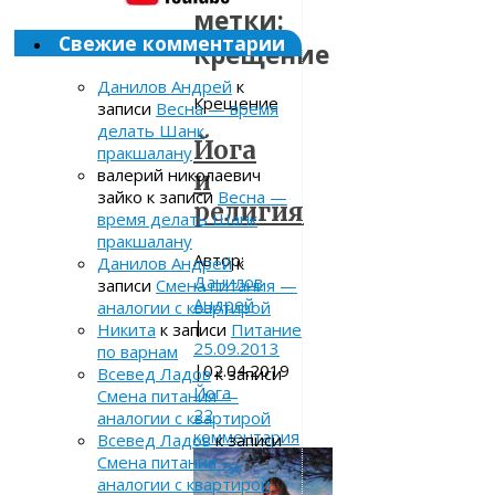
метки:
Свежие комментарии
Крещение
Данилов Андрей
к
Крещение
записи
Весна — время
делать Шанк
Йога
пракшалану
валерий николаевич
и
зайко
к записи
Весна —
религия
время делать Шанк
пракшалану
Автор:
Данилов Андрей
к
Данилов
записи
Смена питания —
Андрей
аналогии с квартирой
|
Никита
к записи
Питание
25.09.2013
по варнам
|
02.04.2019
Всевед Ладов
к записи
Йога
Смена питания —
22
аналогии с квартирой
комментария
Всевед Ладов
к записи
Смена питания —
аналогии с квартирой