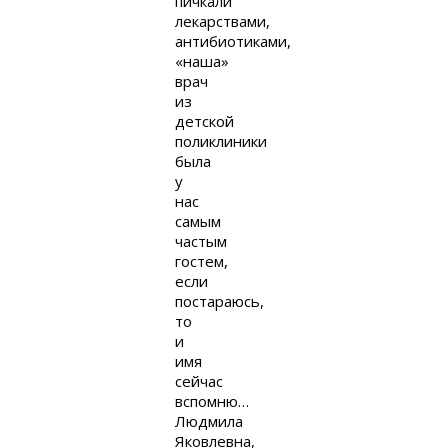
пичкали
лекарствами,
антибиотиками,
«наша»
врач
из
детской
поликлиники
была
у
нас
самым
частым
гостем,
если
постараюсь,
то
и
имя
сейчас
вспомню…
Людмила
Яковлевна,