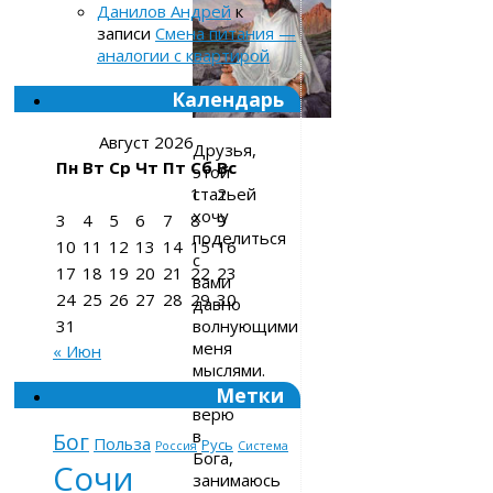
Данилов Андрей
к
записи
Смена питания —
аналогии с квартирой
Календарь
Август 2026
Друзья,
Пн
Вт
Ср
Чт
Пт
Сб
Вс
этой
статьей
1
2
хочу
3
4
5
6
7
8
9
поделиться
10
11
12
13
14
15
16
с
17
18
19
20
21
22
23
вами
24
25
26
27
28
29
30
давно
волнующими
31
меня
« Июн
мыслями.
Я
Метки
верю
в
Бог
Польза
Русь
Россия
Система
Бога,
Сочи
занимаюсь