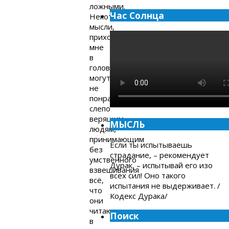
ложными.
Час Солнца
Некоторые
мысли,
приходящие
мне
в
голову
могут
не
понравиться
слепо
верящим
МЫСЛЬ
людям,
принимающим
Если ты испытываешь
без
страдание, – рекомендует
умственного
Дурак, – испытывай его изо
взвешивания
всех сил! Оно такого
всё,
испытания не выдерживает. /
что
Кодекс Дурака/
они
читают
Поиск
в