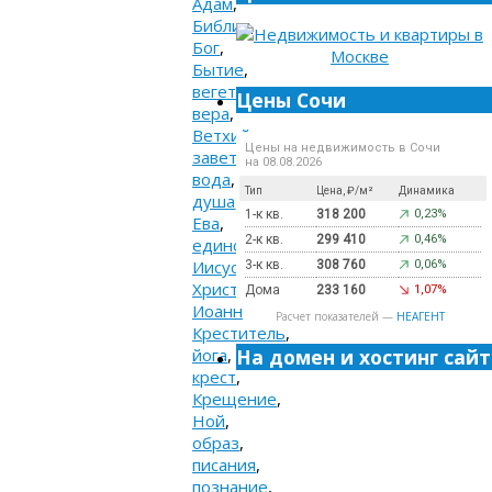
Адам
,
Библия
,
Бог
,
Бытие
,
вегетарианство
,
Цены Сочи
вера
,
Ветхий
Цены на недвижимость в Сочи
завет
,
на 08.08.2026
вода
,
Тип
Цена, ₽/м²
Динамика
душа
,
1-к кв.
318 200
0,23%
Ева
,
2-к кв.
299 410
0,46%
единство
,
Иисус
3-к кв.
308 760
0,06%
Христос
,
Дома
233 160
1,07%
Иоанн
Расчет показателей —
НЕАГЕНТ
Креститель
,
йога
,
На домен и хостинг сайт
крест
,
Крещение
,
Ной
,
образ
,
писания
,
познание
,