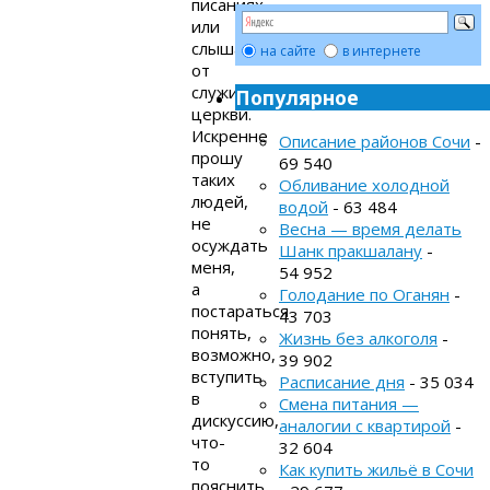
писаниях,
или
слышат
на сайте
в интернете
от
служителей
Популярное
церкви.
Искренне
Описание районов Сочи
-
прошу
69 540
таких
Обливание холодной
людей,
водой
- 63 484
не
Весна — время делать
осуждать
Шанк пракшалану
-
меня,
54 952
а
Голодание по Оганян
-
постараться
43 703
понять,
Жизнь без алкоголя
-
возможно,
39 902
вступить
Расписание дня
- 35 034
в
Смена питания —
дискуссию,
аналогии с квартирой
-
что-
32 604
то
Как купить жильё в Сочи
пояснить,