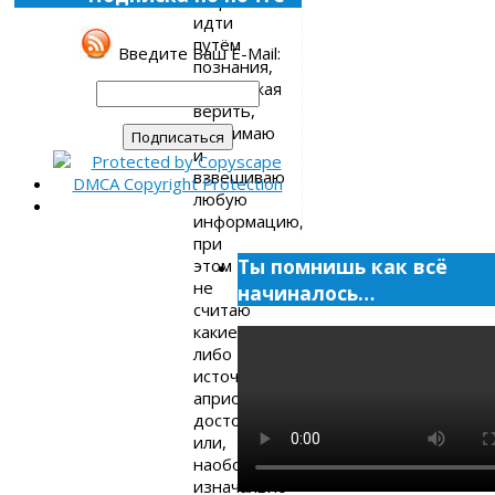
идти
путём
Введите Ваш E-Mail:
познания,
продолжая
верить,
принимаю
и
взвешиваю
любую
информацию,
при
Ты помнишь как всё
этом
не
начиналось…
считаю
какие-
либо
источники
априори
достоверными
или,
наоборот,
изначально