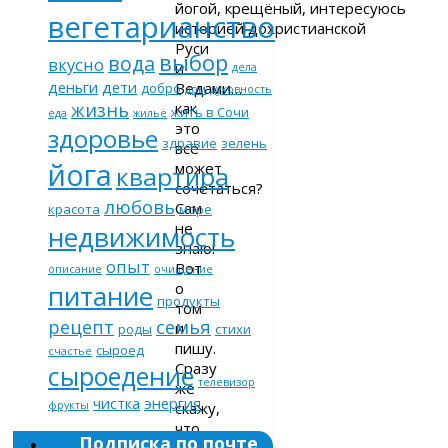
йогой, крещёный, интересуюсь
вегетарианство
историей дохристианской
Руси
выбор
вода
вкусно
и
дела
деньги
дети
Ведами…
добро
дом
духовность
жизнь
как
жить в Сочи
еда
жильё
это
здоровье
здравие
зелень
всё
йога
может
квартира
сочетаться?
любовь
Сам
красота
море
не
недвижимость
знаю!
опыт
Вот
описание
очищение
о
питание
продукты
том
рецепт
семья
и
роды
стихи
пишу.
сыроед
счастье
Сразу
сыроедение
телевизор
же
чистка
энергия
скажу,
фрукты
что
Подписка по почте
стараюсь