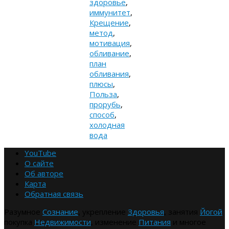
здоровье
,
иммунитет
,
Крещение
,
метод
,
мотивация
,
обливание
,
план
обливания
,
плюсы
,
Польза
,
прорубь
,
способ
,
холодная
вода
YouTube
О сайте
Об авторе
Карта
Обратная связь
Разумное
Сознание
, укрепление
Здоровья
, занятия
Йогой
покупка
Недвижимости
, изменение
Питания
и многое