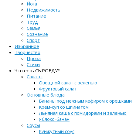
Йога
Недвижимость
Питание
Труд
Семья
Сознание
Спорт
Избранное
Творчество
Проза
Стихи
Что есть СЫРОЕДУ?
Салаты
Овощной салат с зеленью
Фруктовый салат
Основные блюда
Бананы под нежным кефиром с орешками
Крем-суп со шпинатом
Льняная каша с помидорами и зеленью
Яблоко-банан
Соусы
Кунжутный соус