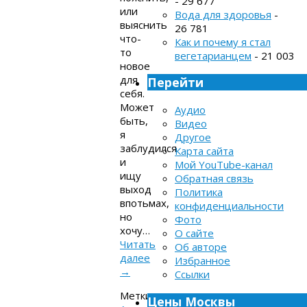
- 29 677
или
Вода для здоровья
-
выяснить
26 781
что-
Как и почему я стал
то
вегетарианцем
- 21 003
новое
для
Перейти
себя.
Может
Аудио
быть,
Видео
я
Другое
заблудился
Карта сайта
и
Мой YouTube-канал
ищу
Обратная связь
выход
Политика
впотьмах,
конфиденциальности
но
Фото
хочу…
О сайте
Читать
Об авторе
далее
Избранное
→
Ссылки
Метки:
Цены Москвы