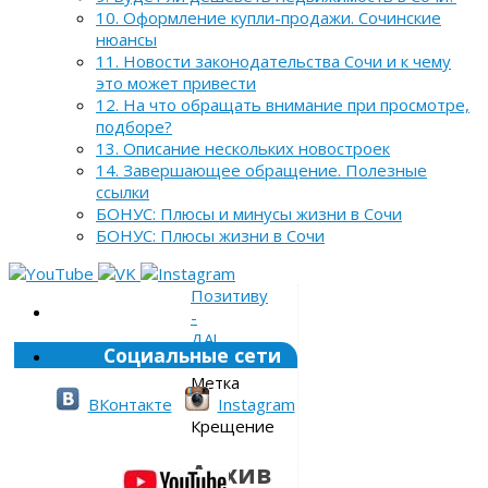
10. Оформление купли-продажи. Сочинские
нюансы
11. Новости законодательства Сочи и к чему
это может привести
12. На что обращать внимание при просмотре,
подборе?
13. Описание нескольких новостроек
14. Завершающее обращение. Полезные
ссылки
БОНУС: Плюсы и минусы жизни в Сочи
БОНУС: Плюсы жизни в Сочи
Позитиву
-
ДА!
Социальные сети
»
Метка
»
ВКонтакте
Instagram
Крещение
Архив