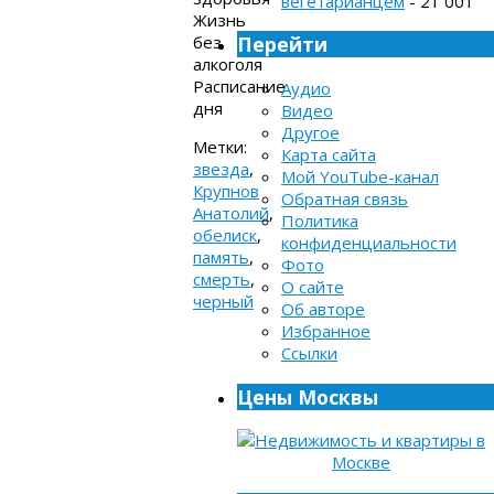
вегетарианцем
- 21 001
Жизнь
без
Перейти
алкоголя
Расписание
Аудио
дня
Видео
Другое
Метки:
Карта сайта
звезда
,
Мой YouTube-канал
Крупнов
Обратная связь
Анатолий
,
Политика
обелиск
,
конфиденциальности
память
,
Фото
смерть
,
О сайте
черный
Об авторе
Избранное
Ссылки
Цены Москвы