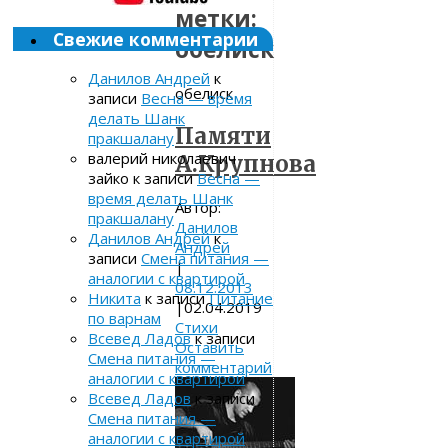
метки:
Свежие комментарии
обелиск
Данилов Андрей
к
обелиск
записи
Весна — время
делать Шанк
Памяти
пракшалану
валерий николаевич
А.Крупнова
зайко
к записи
Весна —
время делать Шанк
Автор:
пракшалану
Данилов
Данилов Андрей
к
Андрей
записи
Смена питания —
|
аналогии с квартирой
08.12.2013
Никита
к записи
Питание
|
02.04.2019
по варнам
Стихи
Всевед Ладов
к записи
Оставить
Смена питания —
комментарий
аналогии с квартирой
Всевед Ладов
к записи
Смена питания —
аналогии с квартирой