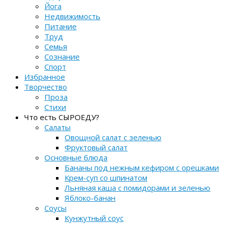
Йога
Недвижимость
Питание
Труд
Семья
Сознание
Спорт
Избранное
Творчество
Проза
Стихи
Что есть СЫРОЕДУ?
Салаты
Овощной салат с зеленью
Фруктовый салат
Основные блюда
Бананы под нежным кефиром с орешками
Крем-суп со шпинатом
Льняная каша с помидорами и зеленью
Яблоко-банан
Соусы
Кунжутный соус