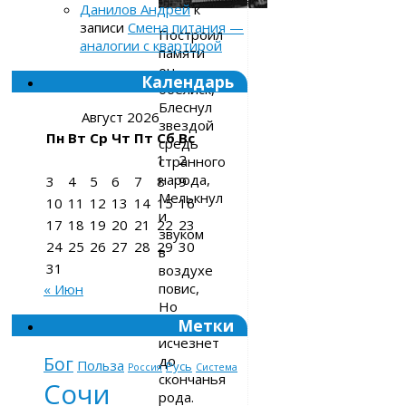
Данилов Андрей
к
записи
Смена питания —
Построил
аналогии с квартирой
памяти
он
Календарь
обелиск,
Блеснул
Август 2026
звездой
Пн
Вт
Ср
Чт
Пт
Сб
Вс
средь
1
2
странного
народа,
3
4
5
6
7
8
9
Мелькнул
10
11
12
13
14
15
16
и
17
18
19
20
21
22
23
звуком
24
25
26
27
28
29
30
в
31
воздухе
повис,
« Июн
Но
Метки
не
исчезнет
до
Бог
Польза
Русь
Россия
Система
скончанья
Сочи
рода.