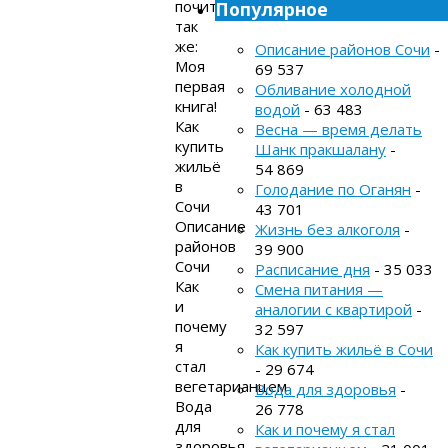
почитать
Популярное
так
же:
Описание районов Сочи
-
Моя
69 537
первая
Обливание холодной
книга!
водой
- 63 483
Как
Весна — время делать
купить
Шанк пракшалану
-
жильё
54 869
в
Голодание по Оганян
-
Сочи
43 701
Описание
Жизнь без алкоголя
-
районов
39 900
Сочи
Расписание дня
- 35 033
Как
Смена питания —
и
аналогии с квартирой
-
почему
32 597
я
Как купить жильё в Сочи
стал
- 29 674
вегетарианцем
Вода для здоровья
-
Вода
26 778
для
Как и почему я стал
здоровья