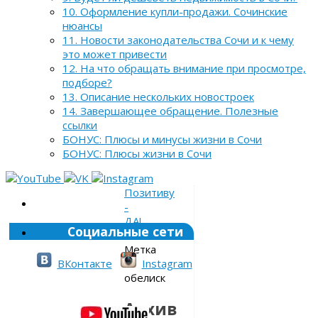
10. Оформление купли-продажи. Сочинские
нюансы
11. Новости законодательства Сочи и к чему
это может привести
12. На что обращать внимание при просмотре,
подборе?
13. Описание нескольких новостроек
14. Завершающее обращение. Полезные
ссылки
БОНУС: Плюсы и минусы жизни в Сочи
БОНУС: Плюсы жизни в Сочи
Позитиву
-
ДА!
Социальные сети
»
Метка
»
ВКонтакте
Instagram
обелиск
Архив