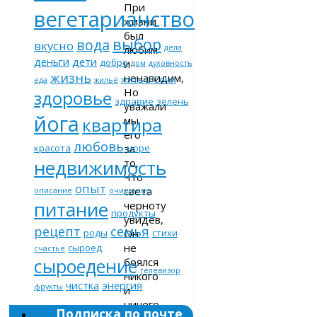
При
вегетарианство
жизни
был
выбор
вода
вкусно
любим
дела
деньги
дети
добро
и
дом
духовность
жизнь
ненавидим,
жить в Сочи
еда
жильё
Но
здоровье
здравие
зелень
уважали
йога
мы
квартира
его
любовь
за
красота
море
недвижимость
то,
Что
опыт
света
описание
очищение
питание
черноту
продукты
увидев,
рецепт
семья
Он
роды
стихи
не
сыроед
счастье
сыроедение
боялся
телевизор
никого
чистка
энергия
фрукты
и
ничего.
Подписка по почте