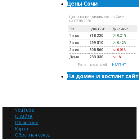
Цены Сочи
Цены на недвижимость в Сочи
на 07.08.2026
Тип
Цена, ₽/м²
Динамика
1-к кв.
318 220
0,24%
2-к кв.
299 310
0,42%
3-к кв.
308 560
0,01%
Дома
233 330
1%
Расчет показателей —
НЕАГЕНТ
На домен и хостинг сайт
YouTube
О сайте
Об авторе
Карта
Обратная связь