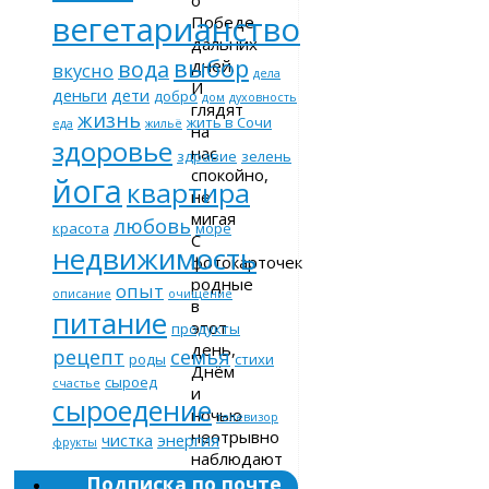
вегетарианство
Победе
дальних
выбор
дней.
вода
вкусно
дела
И
деньги
дети
добро
дом
духовность
глядят
жизнь
жить в Сочи
еда
жильё
на
здоровье
нас
здравие
зелень
спокойно,
йога
квартира
не
мигая
любовь
красота
море
С
недвижимость
фотокарточек
родные
опыт
описание
очищение
в
питание
этот
продукты
день,
рецепт
семья
роды
стихи
Днём
сыроед
счастье
и
сыроедение
ночью
телевизор
неотрывно
чистка
энергия
фрукты
наблюдают
Чем
Подписка по почте