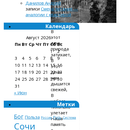
Данилов Андрей
к
записи
Смена питания —
аналогии с квартирой
Календарь
В
этот
Август 2026
день
Пн
Вт
Ср
Чт
Пт
Сб
Вс
природа
1
2
затихает,
3
4
5
6
7
8
9
В
10
11
12
13
14
15
16
этот
день
17
18
19
20
21
22
23
нам
24
25
26
27
28
29
30
дышится
31
свежей,
« Июн
В
небеса
Метки
тихонько
улетает
Бог
Польза
Русь
Наша
Россия
Система
Сочи
память
о