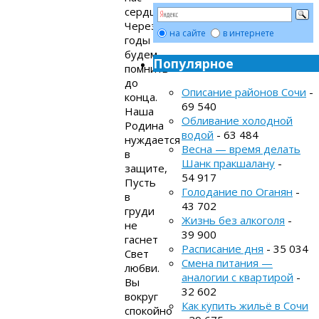
сердца
Через
на сайте
в интернете
годы
будем
Популярное
помнить
до
Описание районов Сочи
-
конца.
69 540
Наша
Обливание холодной
Родина
водой
- 63 484
нуждается
Весна — время делать
в
Шанк пракшалану
-
защите,
54 917
Пусть
Голодание по Оганян
-
в
43 702
груди
Жизнь без алкоголя
-
не
39 900
гаснет
Расписание дня
- 35 034
Свет
Смена питания —
любви.
аналогии с квартирой
-
Вы
32 602
вокруг
Как купить жильё в Сочи
спокойно