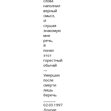
слова
наполнил
верный
смысл,
И
слушая
знакомую
мне
речь,
Я
понял
этот
горестный
обычай
—
Умерших
после
смерти
лишь
беречь.
_______
02.03.1997
Другие