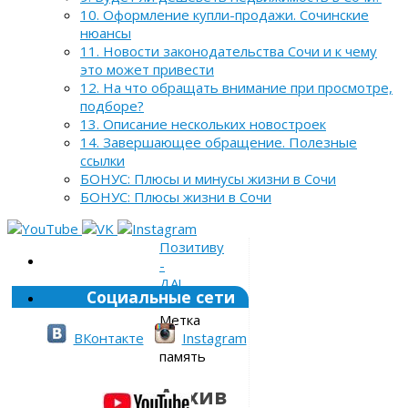
10. Оформление купли-продажи. Сочинские
нюансы
11. Новости законодательства Сочи и к чему
это может привести
12. На что обращать внимание при просмотре,
подборе?
13. Описание нескольких новостроек
14. Завершающее обращение. Полезные
ссылки
БОНУС: Плюсы и минусы жизни в Сочи
БОНУС: Плюсы жизни в Сочи
Позитиву
-
ДА!
Социальные сети
»
Метка
»
ВКонтакте
Instagram
память
Архив