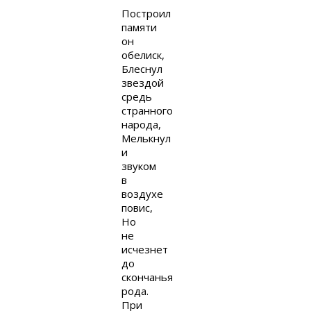
Построил
памяти
он
обелиск,
Блеснул
звездой
средь
странного
народа,
Мелькнул
и
звуком
в
воздухе
повис,
Но
не
исчезнет
до
скончанья
рода.
При