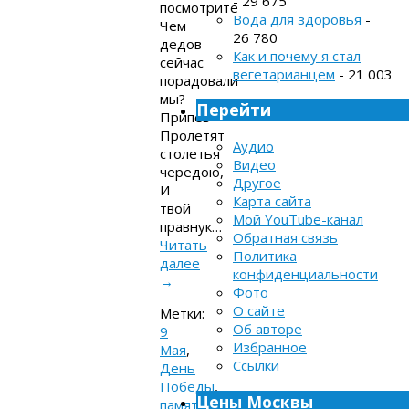
- 29 675
посмотрите
Вода для здоровья
-
Чем
26 780
дедов
Как и почему я стал
сейчас
вегетарианцем
- 21 003
порадовали
мы?
Перейти
Припев
Пролетят
Аудио
столетья
Видео
чередою,
Другое
И
Карта сайта
твой
Мой YouTube-канал
правнук…
Обратная связь
Читать
Политика
далее
конфиденциальности
→
Фото
О сайте
Метки:
Об авторе
9
Избранное
Мая
,
Ссылки
День
Победы
,
Цены Москвы
память
,