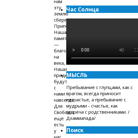
нам
эту
Час Солнца
землю
сберегли.
Припев:
Наша
память
—
благодарность
на
века,
Наши
МЫСЛЬ
предки
будут
Пребывание с глупцами, как с
с
врагом, всегда приносит
нами
несчастье, а пребывание с
навсегда,
мудрыми - счастье, как
Для
встреча с родственниками. /
Свободы
Дхаммапада/
ещё
есть
Поиск
у
нас