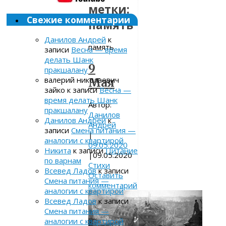
метки:
Свежие комментарии
память
Данилов Андрей
к
память
записи
Весна — время
делать Шанк
9
пракшалану
валерий николаевич
Мая
зайко
к записи
Весна —
время делать Шанк
Автор:
пракшалану
Данилов
Данилов Андрей
к
Андрей
записи
Смена питания —
|
аналогии с квартирой
09.05.2020
Никита
к записи
Питание
|
09.05.2020
по варнам
Стихи
Всевед Ладов
к записи
Оставить
Смена питания —
комментарий
аналогии с квартирой
Всевед Ладов
к записи
Смена питания —
аналогии с квартирой