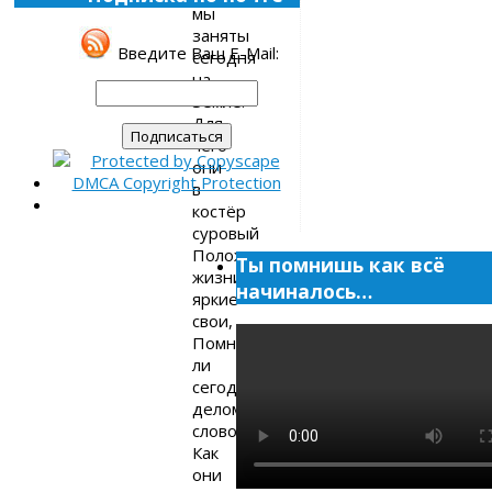
мы
заняты
Введите Ваш E-Mail:
сегодня
на
Земле.
Для
чего
они
в
костёр
суровый
Положили
Ты помнишь как всё
жизни
начиналось…
яркие
свои,
Помним
ли
сегодня
делом,
словом
Как
они