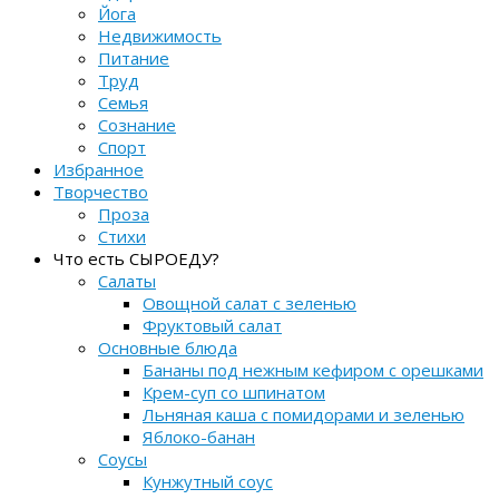
Йога
Недвижимость
Питание
Труд
Семья
Сознание
Спорт
Избранное
Творчество
Проза
Стихи
Что есть СЫРОЕДУ?
Салаты
Овощной салат с зеленью
Фруктовый салат
Основные блюда
Бананы под нежным кефиром с орешками
Крем-суп со шпинатом
Льняная каша с помидорами и зеленью
Яблоко-банан
Соусы
Кунжутный соус