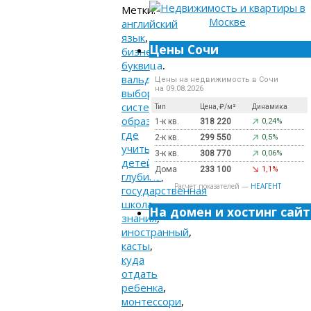
Метки:
английский
язык
,
Цены Сочи
бизнес
,
буквица
,
вальдорфская
,
Цены на недвижимость в Сочи
на 09.08.2026
выбор
системы
Тип
Цена, ₽/м²
Динамика
образования
,
1-к кв.
318 220
0,24%
где
2-к кв.
299 550
0,5%
учить
3-к кв.
308 770
0,06%
детей
,
Дома
233 100
1,1%
глубина
,
Расчет показателей —
НЕАГЕНТ
государственная
школа
,
На домен и хостинг сайт
знания
,
иностранный
,
касты
,
куда
отдать
ребенка
,
монтессори
,