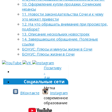
10. Оформление купли-продажи. Сочинские
нюансы
11. Новости законодательства Сочи и к чему
это может привести
12. На что обращать внимание при просмотре,
подборе?
13. Описание нескольких новостроек
14. Завершающее обращение. Полезные
ссылки
БОНУС: Плюсы и минусы жизни в Сочи
БОНУС: Плюсы жизни в Сочи
Позитиву
-
ДА!
Социальные сети
»
Метка
»
ВКонтакте
Instagram
современное
образование