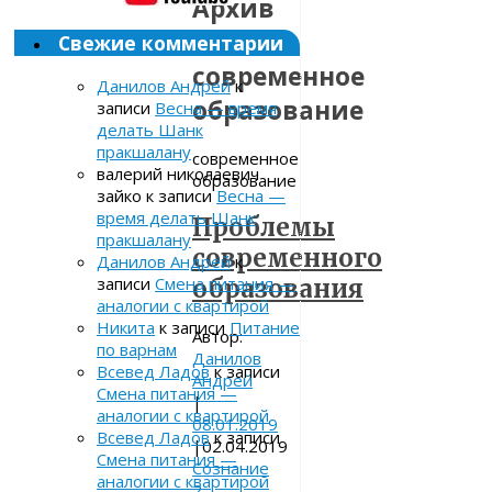
Архив
метки:
Свежие комментарии
современное
Данилов Андрей
к
образование
записи
Весна — время
делать Шанк
пракшалану
современное
валерий николаевич
образование
зайко
к записи
Весна —
время делать Шанк
Проблемы
пракшалану
современного
Данилов Андрей
к
записи
Смена питания —
образования
аналогии с квартирой
Никита
к записи
Питание
Автор:
по варнам
Данилов
Всевед Ладов
к записи
Андрей
Смена питания —
|
аналогии с квартирой
08.01.2019
Всевед Ладов
к записи
|
02.04.2019
Смена питания —
Сознание
аналогии с квартирой
2