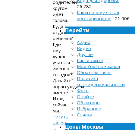
Вода для здоровья
-
родителей
26 782
кругом
Как и почему я стал
идёт
вегетарианцем
- 21 006
голова.
Куда
Перейти
отдать
ребёнка?
Аудио
Где
Видео
ему
Другое
лучше
Карта сайта
учиться
Мой YouTube-канал
именно
Обратная связь
сегодня?
Политика
Давайте
конфиденциальности
порассуждаем
Фото
вместе.
О сайте
Итак,
Об авторе
сейчас
Избранное
мы…
Ссылки
Читать
далее
Цены Москвы
→