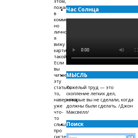
этом,
пожалуйста,
Час Солнца
в
комментариях,
но
лично
я
вижу
картину
такой.
Если
вы
МЫСЛЬ
читаете
эту
статью,
Тяжёлый труд — это
то,
скопление легких дел,
наверняка,
которые вы не сделали, когда
уже
должны были сделать. /Джон
что-
Максвелл/
то
Поиск
слышали
про
систему