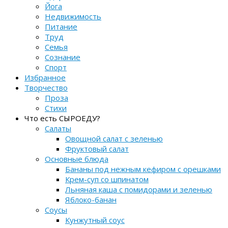
Йога
Недвижимость
Питание
Труд
Семья
Сознание
Спорт
Избранное
Творчество
Проза
Стихи
Что есть СЫРОЕДУ?
Салаты
Овощной салат с зеленью
Фруктовый салат
Основные блюда
Бананы под нежным кефиром с орешками
Крем-суп со шпинатом
Льняная каша с помидорами и зеленью
Яблоко-банан
Соусы
Кунжутный соус