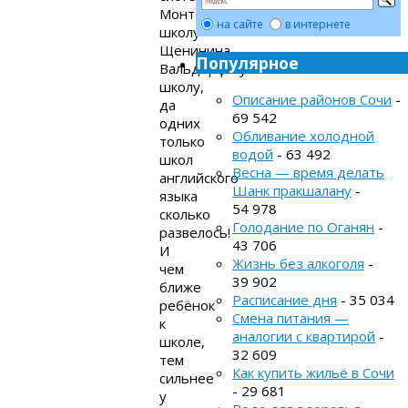
Монтессори,
на сайте
в интернете
школу
Щенинина,
Популярное
Вальдорфскую
школу,
Описание районов Сочи
-
да
69 542
одних
Обливание холодной
только
водой
- 63 492
школ
Весна — время делать
английского
Шанк пракшалану
-
языка
54 978
сколько
Голодание по Оганян
-
развелось!
43 706
И
Жизнь без алкоголя
-
чем
39 902
ближе
Расписание дня
- 35 034
ребёнок
Смена питания —
к
аналогии с квартирой
-
школе,
32 609
тем
Как купить жильё в Сочи
сильнее
- 29 681
у