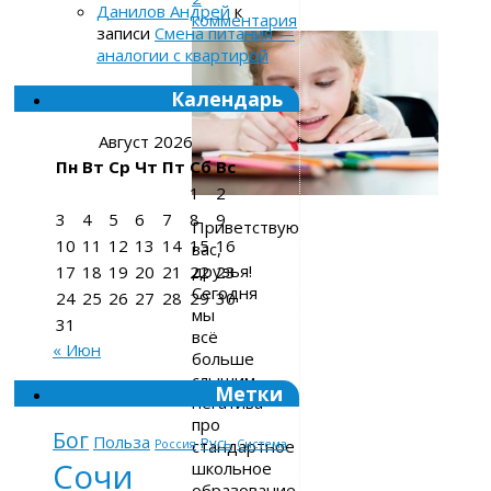
Данилов Андрей
к
комментария
записи
Смена питания —
аналогии с квартирой
Календарь
Август 2026
Пн
Вт
Ср
Чт
Пт
Сб
Вс
1
2
3
4
5
6
7
8
9
Приветствую
10
11
12
13
14
15
16
вас,
друзья!
17
18
19
20
21
22
23
Сегодня
24
25
26
27
28
29
30
мы
31
всё
« Июн
больше
слышим
Метки
негатива
про
Бог
Польза
Русь
стандартное
Россия
Система
Сочи
школьное
образование,