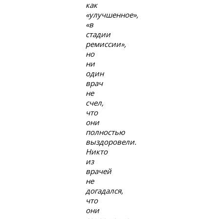
как
«улучшенное»,
«в
стадии
ремиссии»,
но
ни
один
врач
не
счел,
что
они
полностью
выздоровели.
Никто
из
врачей
не
догадался,
что
они