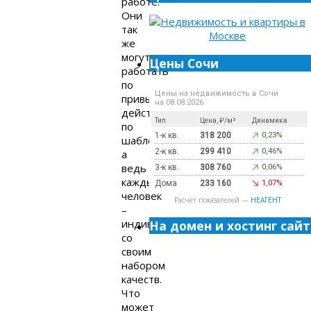
работе.
Они
так
же
могут
Цены Сочи
работать
по
Цены на недвижимость в Сочи
привычке,
на 08.08.2026
действовать
Тип
Цена, ₽/м²
Динамика
по
1-к кв.
318 200
0,23%
шаблону,
2-к кв.
299 410
0,46%
а
ведь
3-к кв.
308 760
0,06%
каждый
Дома
233 160
1,07%
человек
Расчет показателей —
НЕАГЕНТ
–
индивидуальность,
На домен и хостинг сайт
со
своим
набором
качеств.
Что
может