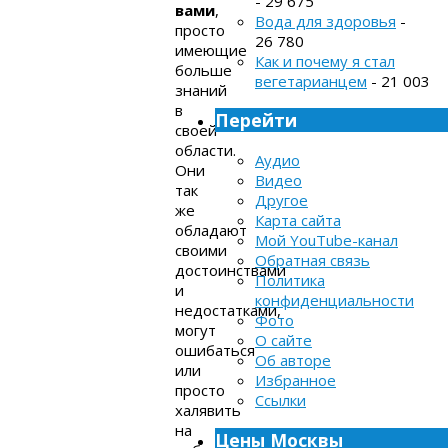
- 29 675
вами
,
Вода для здоровья
-
просто
26 780
имеющие
Как и почему я стал
больше
вегетарианцем
- 21 003
знаний
в
Перейти
своей
области.
Аудио
Они
Видео
так
Другое
же
Карта сайта
обладают
Мой YouTube-канал
своими
Обратная связь
достоинствами
Политика
и
конфиденциальности
недостатками,
Фото
могут
О сайте
ошибаться
Об авторе
или
Избранное
просто
Ссылки
халявить
на
Цены Москвы