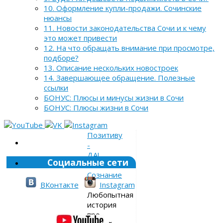
10. Оформление купли-продажи. Сочинские
нюансы
11. Новости законодательства Сочи и к чему
это может привести
12. На что обращать внимание при просмотре,
подборе?
13. Описание нескольких новостроек
14. Завершающее обращение. Полезные
ссылки
БОНУС: Плюсы и минусы жизни в Сочи
БОНУС: Плюсы жизни в Сочи
Позитиву
-
ДА!
Социальные сети
»
Сознание
»
ВКонтакте
Instagram
Любопытная
история
про