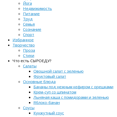
Йога
Недвижимость
Питание
Труд
Семья
Сознание
Спорт
Избранное
Творчество
Проза
Стихи
Что есть СЫРОЕДУ?
Салаты
Овощной салат с зеленью
Фруктовый салат
Основные блюда
Бананы под нежным кефиром с орешками
Крем-суп со шпинатом
Льняная каша с помидорами и зеленью
Яблоко-банан
Соусы
Кунжутный соус