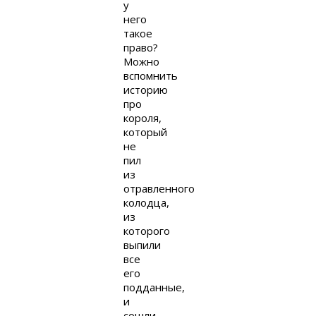
у
него
такое
право?
Можно
вспомнить
историю
про
короля,
который
не
пил
из
отравленного
колодца,
из
которого
выпили
все
его
подданные,
и
сошли