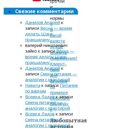
врачей
и
Свежие комментарии
понятие
нормы
Данилов Андрей
к
«
записи
Весна — время
В
делать Шанк
какой
пракшалану
валюте
валерий николаевич
лучше
зайко
к записи
Весна —
хранить
время делать Шанк
сбережения?
пракшалану
Клиент-
Данилов Андрей
к
банк
записи
Смена питания —
для
аналогии с квартирой
физиков
Никита
к записи
Питание
на
по варнам
примере
Всевед Ладов
к записи
Сбербанк
Смена питания —
ОнЛ@йн
аналогии с квартирой
»
Всевед Ладов
к записи
Смена питания —
Любопытная
аналогии с квартирой
история