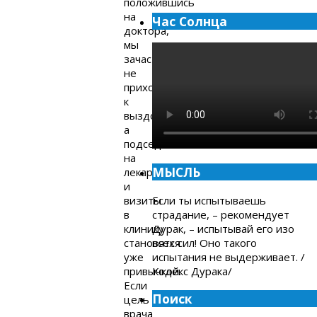
положившись
на
Час Солнца
доктора,
мы
зачастую
не
приходим
к
выздоровлению,
а
подседаем
на
МЫСЛЬ
лекарства,
и
Если ты испытываешь
визиты
страдание, – рекомендует
в
Дурак, – испытывай его изо
клинику
всех сил! Оно такого
становятся
испытания не выдерживает. /
уже
Кодекс Дурака/
привычкой.
Если
Поиск
цель
врача