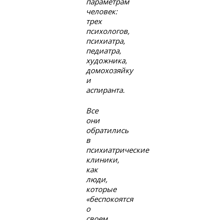
параметрам
человек:
трех
психологов,
психиатра,
педиатра,
художника,
домохозяйку
и
аспиранта.
Все
они
обратились
в
психиатрические
клиники,
как
люди,
которые
«беспокоятся
о
своем