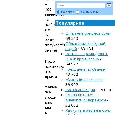
–
нас
на сайте
в интернете
вылечить,
то
Популярное
почему
же
Описание районов Сочи
-
на
69 540
деле
Обливание холодной
получается
водой
- 63 484
иначе?
Весна — время делать
Шанк пракшалану
-
Надо
54 927
понимать,
Голодание по Оганян
-
что
43 702
врачи
Жизнь без алкоголя
-
—
39 902
такие
Расписание дня
- 35 034
же
Смена питания —
люди
аналогии с квартирой
-
как
32 602
мы
Как купить жильё в Сочи
с