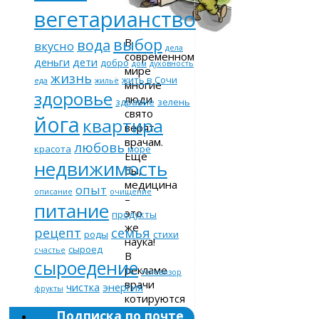
вегетарианство
выбор
В
вода
вкусно
дела
современном
деньги
дети
добро
дом
духовность
мире
жизнь
жить в Сочи
еда
жильё
многие
здоровье
люди
здравие
зелень
свято
йога
квартира
верят
врачам.
любовь
красота
море
Ещё
недвижимость
бы,
медицина
опыт
описание
очищение
–
питание
это
продукты
же
рецепт
семья
роды
стихи
наука!
сыроед
счастье
В
сыроедение
рекламе
телевизор
врачи
чистка
энергия
фрукты
котируются
практически
Подписка по почте