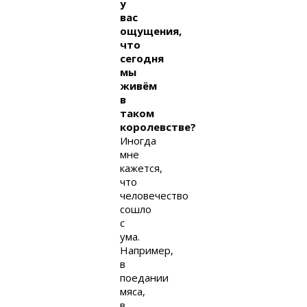
у
вас
ощущения,
что
сегодня
мы
живём
в
таком
королевстве?
Иногда
мне
кажется,
что
человечество
сошло
с
ума.
Например,
в
поедании
мяса,
в