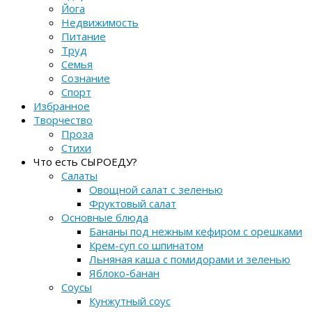
Йога
Недвижимость
Питание
Труд
Семья
Сознание
Спорт
Избранное
Творчество
Проза
Стихи
Что есть СЫРОЕДУ?
Салаты
Овощной салат с зеленью
Фруктовый салат
Основные блюда
Бананы под нежным кефиром с орешками
Крем-суп со шпинатом
Льняная каша с помидорами и зеленью
Яблоко-банан
Соусы
Кунжутный соус