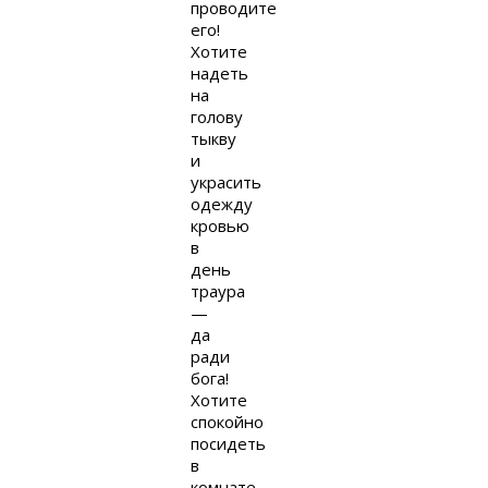
проводите
его!
Хотите
надеть
на
голову
тыкву
и
украсить
одежду
кровью
в
день
траура
—
да
ради
бога!
Хотите
спокойно
посидеть
в
комнате