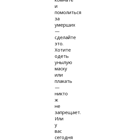
и
помолиться
за
умерших
—
сделайте
это.
Хотите
одеть
унылую
маску
или
плакать
—
никто
ж
не
запрещает.
Или
у
вас
сегодня