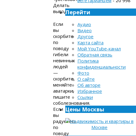
вегетарианцем
- 20 998
Делать
выводы.
Перейти
Если
Аудио
вы
Видео
скорбите
Другое
по
Карта сайта
поводу
Мой YouTube-канал
гибели
Обратная связь
невинных
Политика
людей
конфиденциальности
—
Фото
скорбите,
О сайте
меняйте
Об авторе
аватарки,
Избранное
пишите
Ссылки
соболезнования.
Цены Москвы
Если
вы
радуетесь
по
поводу