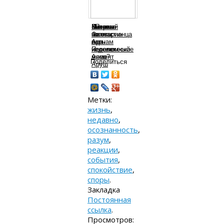
Питание
Капитан
«Первый
Вы
Меню
по
Фантастик
шаг»
готовы
вегетарианца
варнам
и
Ара
есть
на
Переломный
и
человеческое
неделю
момент
Анна
мясо?
Поделиться
Аруш
Метки:
жизнь
,
недавно
,
осознанность
,
разум
,
реакции
,
события
,
спокойствие
,
споры
.
Закладка
Постоянная
ссылка
.
Просмотров: