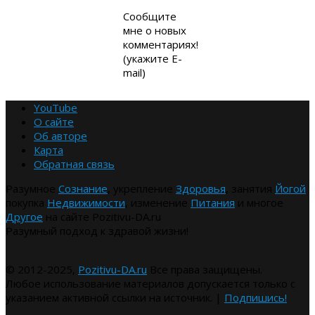
Сообщите
мне о новых
комментариях!
(укажите E-
mail)
YouTube
О сайте
Об авторе
Карта
Обратная связь
Разумное
Сознание
, укрепление
Здоровья
, занятия
Йогой
покупка
Недвижимости
, изменение
Питания
и многое
Другое
на сайте Pozitivu-DA.ru
Разумный подход к здравой жизни!
© 2012-2025,
Pozitivu-DA.ru
Все права защищены.
Любое использование материалов допускается только с
указанием активной ссылки на источник. |
Подпишись!