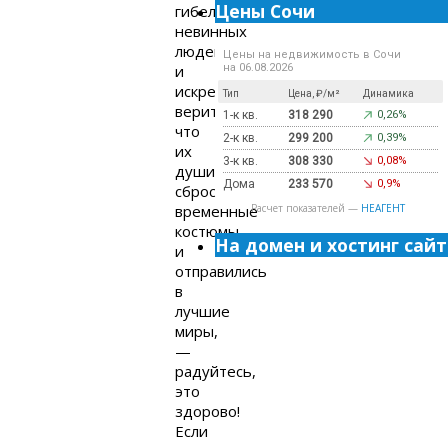
Цены Сочи
гибели
невинных
людей
Цены на недвижимость в Сочи
и
на 06.08.2026
искренне
Тип
Цена, ₽/м²
Динамика
верите,
1-к кв.
318 290
0,26%
что
2-к кв.
299 200
0,39%
их
3-к кв.
308 330
0,08%
души
Дома
233 570
0,9%
сбросили
временные
Расчет показателей —
НЕАГЕНТ
костюмы
На домен и хостинг сайт
и
отправились
в
лучшие
миры,
—
радуйтесь,
это
здорово!
Если