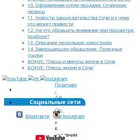
10. Оформление купли-продажи. Сочинские
нюансы
11. Новости законодательства Сочи и к чему
это может привести
12. На что обращать внимание при просмотре,
подборе?
13. Описание нескольких новостроек
14. Завершающее обращение. Полезные
ссылки
БОНУС: Плюсы и минусы жизни в Сочи
БОНУС: Плюсы жизни в Сочи
Позитиву
-
ДА!
Социальные сети
»
On-
line
ВКонтакте
Instagram
»
К
недавним