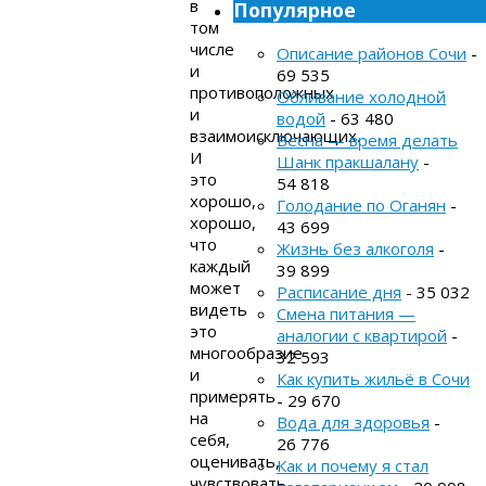
в
Популярное
том
числе
Описание районов Сочи
-
и
69 535
противоположных
Обливание холодной
и
водой
- 63 480
взаимоисключающих.
Весна — время делать
И
Шанк пракшалану
-
это
54 818
хорошо,
Голодание по Оганян
-
хорошо,
43 699
что
Жизнь без алкоголя
-
каждый
39 899
может
Расписание дня
- 35 032
видеть
Смена питания —
это
аналогии с квартирой
-
многообразие
32 593
и
Как купить жильё в Сочи
примерять
- 29 670
на
Вода для здоровья
-
себя,
26 776
оценивать,
Как и почему я стал
чувствовать.