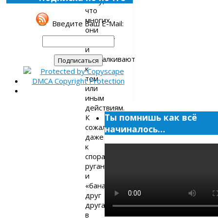
вижу,
что
многих
Введите Ваш E-Mail:
они
волнуют
и
подталкивают
к
тем
или
иным
действиям.
Ты помнишь как всё
К
сожалению,
начиналось…
даже
к
спорам,
ругани
и
«банам»
друг
друга
в