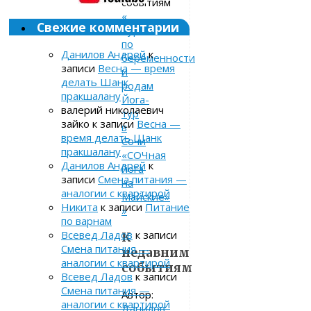
событиям
«
Свежие комментарии
Курсы
по
Данилов Андрей
к
беременности
записи
Весна — время
и
делать Шанк
родам
пракшалану
Йога-
валерий николаевич
тур
зайко
к записи
Весна —
в
время делать Шанк
Сочи
пракшалану
«СОЧная
Данилов Андрей
к
йога
записи
Смена питания —
на
аналогии с квартирой
Майские»
Никита
к записи
Питание
»
по варнам
Всевед Ладов
к записи
К
Смена питания —
недавним
аналогии с квартирой
событиям
Всевед Ладов
к записи
Смена питания —
Автор:
аналогии с квартирой
Данилов