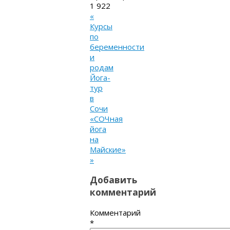
1 922
«
Курсы
по
беременности
и
родам
Йога-
тур
в
Сочи
«СОЧная
йога
на
Майские»
»
Добавить
комментарий
Комментарий
*