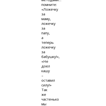
помните:
«Ложечку
за
маму,
ложечку
за
папу,
а
теперь
ложечку
за
бабушку!»,
«Не
доел
кашу
–
оставил
силу!»
Так
же
частенько
мы