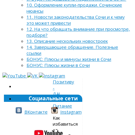
10. Оформление купли-продажи. Сочинские
нюансы
11. Новости законодательства Сочи и к чему
это может привести
12. На что обращать внимание при просмотре,
подборе?
13. Описание нескольких новостроек
14. Завершающее обращение. Полезные
ссылки
БОНУС: Плюсы и минусы жизни в Сочи
БОНУС: Плюсы жизни в Сочи
Позитиву
-
ДА!
Социальные сети
»
Питание
»
ВКонтакте
Instagram
Как
избавиться
от