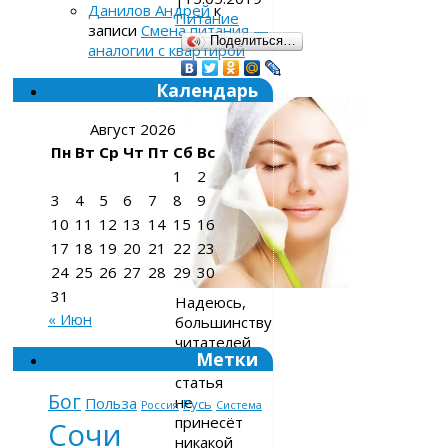
Данилов Андрей
к
Питание
записи
Смена питания —
Поделиться…
аналогии с квартирой
Календарь
Август 2026
Пн
Вт
Ср
Чт
Пт
Сб
Вс
1
2
3
4
5
6
7
8
9
10
11
12
13
14
15
16
17
18
19
20
21
22
23
24
25
26
27
28
29
30
31
Надеюсь,
« Июн
большинству
читателей
Метки
эта
статья
Бог
не
Польза
Русь
Россия
Система
принесёт
Сочи
никакой