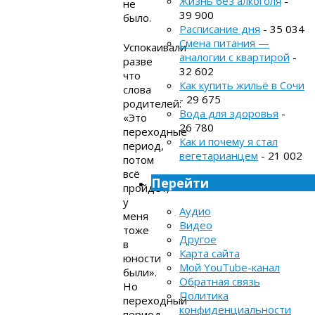
Жизнь без алкоголя
-
не
39 900
было.
Расписание дня
- 35 034
Смена питания —
Успокаивали
аналогии с квартирой
-
разве
32 602
что
Как купить жильё в Сочи
слова
- 29 675
родителей:
Вода для здоровья
-
«Это
26 780
переходные
Как и почему я стал
период,
вегетарианцем
- 21 002
потом
всё
Перейти
пройдёт,
у
Аудио
меня
Видео
тоже
Другое
в
Карта сайта
юности
Мой YouTube-канал
были».
Обратная связь
Но
Политика
переходный
конфиденциальности
период