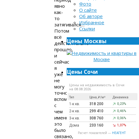
Фото
явно
О сайте
как-
Об авторе
то
Избранное
затягивался…
Ссылки
Потом
всё
Цены Москвы
действительно
прошло,
и
сейчас
я
Цены Сочи
уже
не
Цены на недвижимость в Сочи
могу
на 08.08.2026
точно
Тип
Цена, ₽/м²
Динамика
вспомнить,
1-к кв.
318 200
0,23%
с
чем
2-к кв.
299 410
0,46%
именно
3-к кв.
308 760
0,06%
это
Дома
233 160
1,07%
было
Расчет показателей —
НЕАГЕНТ
связано,