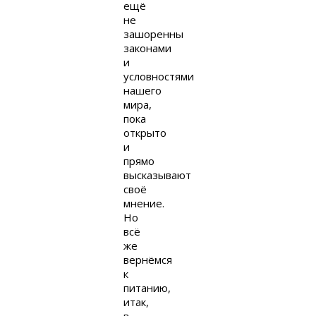
ещё
не
зашоренны
законами
и
условностями
нашего
мира,
пока
открыто
и
прямо
высказывают
своё
мнение.
Но
всё
же
вернёмся
к
питанию,
итак,
в