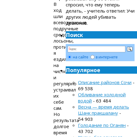
В
спросил, что ему теперь
ход
делать, - учитель ответил: Учи
шли
других людей убивать
всевозможные
драконов.
подручные
Поиск
средства,
лосьоны,
протирки,
я
на сайте
в интернете
ездил
на
Популярное
чистки
и
Описание районов Сочи
-
регулярно
69 538
устраивал
Обливание холодной
их
водой
- 63 484
себе
Весна — время делать
сам.
Шанк пракшалану
-
Но
54 903
результата
Голодание по Оганян
-
долгое
43 702
время