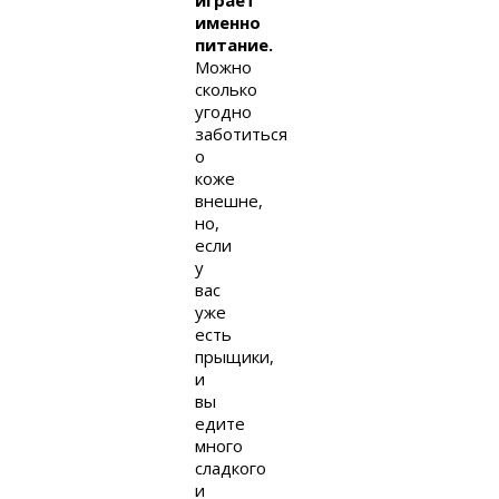
играет
именно
питание.
Можно
сколько
угодно
заботиться
о
коже
внешне,
но,
если
у
вас
уже
есть
прыщики,
и
вы
едите
много
сладкого
и