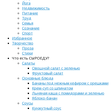
Йога
Недвижимость
Питание
Труд
Семья
Сознание
Спорт
Избранное
Творчество
Проза
Стихи
Что есть СЫРОЕДУ?
Салаты
Овощной салат с зеленью
Фруктовый салат
Основные блюда
Бананы под нежным кефиром с орешками
Крем-суп со шпинатом
Льняная каша с помидорами и зеленью
Яблоко-банан
Соусы
Кунжутный соус