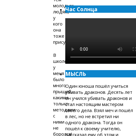
молодым
Час Солнца
людям,
у
кого
она
тоже
присутствует.
В
школе
у
меня
МЫСЛЬ
было
много
Один юноша пошёл учиться
прыщей,
убивать драконов. Десять лет
какими
он учился убивать драконов и
только
стал настоящим мастером
методами
своего дела. Взял меч и пошёл
с
в лес, но не встретил ни
ними
одного дракона. Тогда он
не
пошёл к своему учителю,
боролся!
рассказал ему об этом и