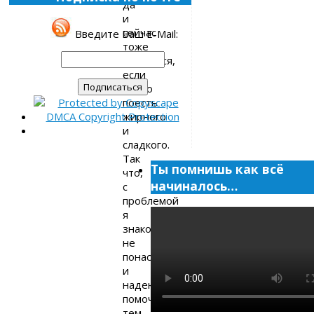
да
и
сейчас
Введите Ваш E-Mail:
тоже
случается,
если
много
поесть
жирного
и
сладкого.
Так
Ты помнишь как всё
что,
начиналось…
с
проблемой
я
знаком
не
понаслышке
и
надеюсь
помочь
тем