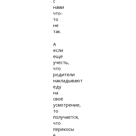
с
нами
что-
то
не
так.
А
если
ещё
учесть,
что
родители
накладывают
еду
на
своё
усмотрение,
то
получается,
что
перекосы
в