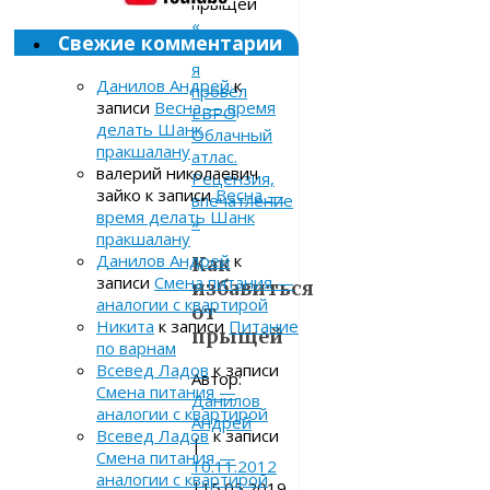
прыщей
«
Свежие комментарии
Как
я
Данилов Андрей
к
провёл
записи
Весна — время
ЕВРО
делать Шанк
Облачный
пракшалану
атлас.
валерий николаевич
Рецензия,
зайко
к записи
Весна —
впечатление
время делать Шанк
»
пракшалану
Данилов Андрей
к
Как
записи
Смена питания —
избавиться
аналогии с квартирой
от
Никита
к записи
Питание
прыщей
по варнам
Всевед Ладов
к записи
Автор:
Смена питания —
Данилов
аналогии с квартирой
Андрей
Всевед Ладов
к записи
|
Смена питания —
10.11.2012
аналогии с квартирой
|
15.05.2019