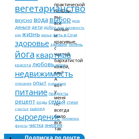
практической
вегетарианство
пользы,
вы
выбор
вода
вкусно
дела
все
деньги
дети
добро
дом
духовность
милые
жизнь
жить в Сочи
и
еда
жильё
здоровье
красивые,
здравие
зелень
с
йога
квартира
чистой
бархатистой
любовь
красота
море
кожей,
недвижимость
так?
А
опыт
описание
очищение
вот
питание
у
продукты
меня
рецепт
семья
роды
стихи
не
сыроед
всегда
счастье
сыроедение
было
телевизор
всё
чистка
энергия
фрукты
так
хорошо,
Подписка по почте