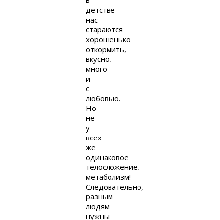
детстве
нас
стараются
хорошенько
откормить,
вкусно,
много
и
с
любовью.
Но
не
у
всех
же
одинаковое
телосложение,
метаболизм!
Следовательно,
разным
людям
нужны