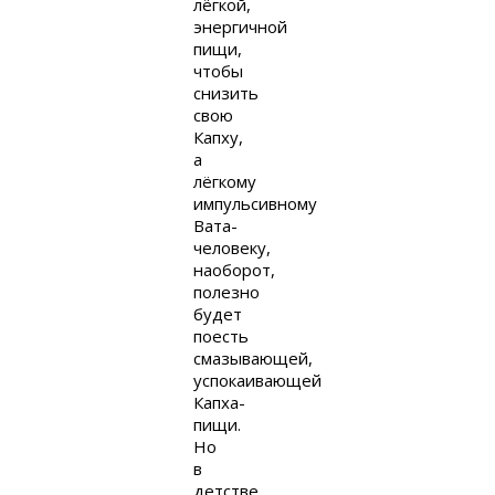
лёгкой,
энергичной
пищи,
чтобы
снизить
свою
Капху,
а
лёгкому
импульсивному
Вата-
человеку,
наоборот,
полезно
будет
поесть
смазывающей,
успокаивающей
Капха-
пищи.
Но
в
детстве