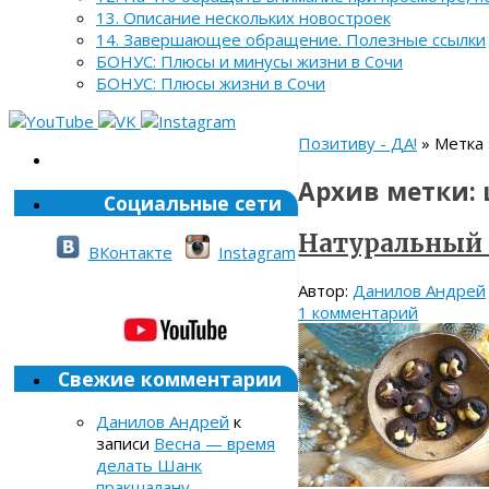
13. Описание нескольких новостроек
14. Завершающее обращение. Полезные ссылки
БОНУС: Плюсы и минусы жизни в Сочи
БОНУС: Плюсы жизни в Сочи
Позитиву - ДА!
» Метка 
Архив метки:
Социальные сети
Натуральный 
ВКонтакте
Instagram
Автор:
Данилов Андрей
1 комментарий
Свежие комментарии
Данилов Андрей
к
записи
Весна — время
делать Шанк
пракшалану