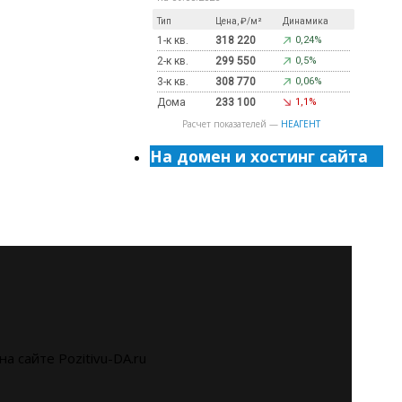
Тип
Цена, ₽/м²
Динамика
1-к кв.
318 220
0,24%
2-к кв.
299 550
0,5%
3-к кв.
308 770
0,06%
Дома
233 100
1,1%
Расчет показателей —
НЕАГЕНТ
На домен и хостинг сайта
на сайте Pozitivu-DA.ru