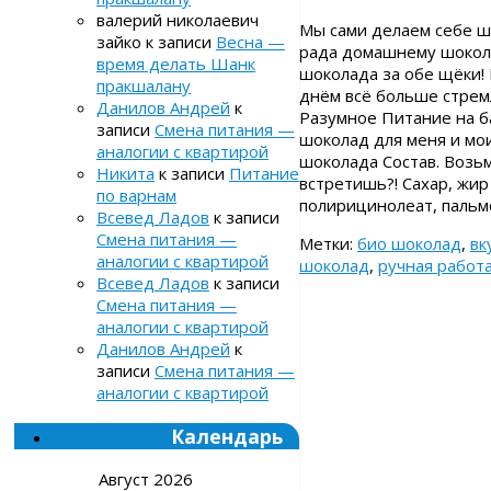
валерий николаевич
Мы сами делаем себе ш
зайко
к записи
Весна —
рада домашнему шокола
время делать Шанк
шоколада за обе щёки! 
пракшалану
днём всё больше стремл
Данилов Андрей
к
Разумное Питание на ба
записи
Смена питания —
шоколад для меня и м
аналогии с квартирой
шоколада Состав. Возьм
Никита
к записи
Питание
встретишь?! Сахар, жир
по варнам
полирицинолеат, пальм
Всевед Ладов
к записи
Смена питания —
Метки:
био шоколад
,
вк
аналогии с квартирой
шоколад
,
ручная работ
Всевед Ладов
к записи
Смена питания —
аналогии с квартирой
Данилов Андрей
к
записи
Смена питания —
аналогии с квартирой
Календарь
Август 2026