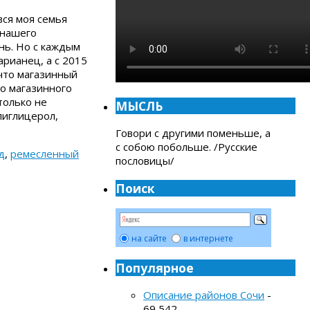
ся моя семья
 нашего
нь. Но с каждым
арианец, а с 2015
 что магазинный
о магазинного
только не
МЫСЛЬ
лиглицерол,
Говори с другими поменьше, а
с собою побольше. /Русские
д
,
ремесленный
пословицы/
Поиск
на сайте
в интернете
Популярное
Описание районов Сочи
-
69 542