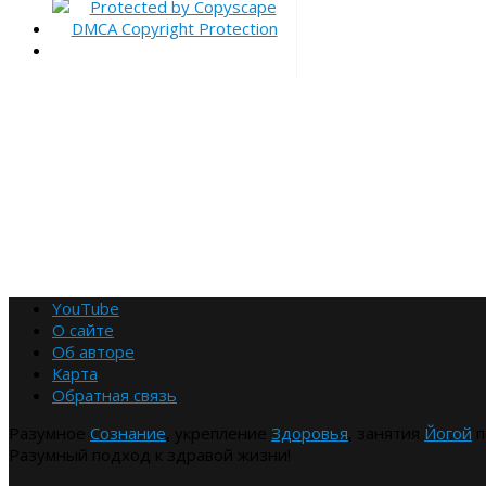
YouTube
О сайте
Об авторе
Карта
Обратная связь
Разумное
Сознание
, укрепление
Здоровья
, занятия
Йогой
п
Разумный подход к здравой жизни!