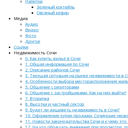
Напитки
Зелёный коктейль
Овсяный кефир
Медиа
Аудио
Видео
Фото
Другое
Ссылки
Недвижимость Сочи
0. Как купить жильё в Сочи
1. Общая информация по Сочи
2. Описание районов Сочи
3. Текущая ситуация на рынке недвижимости в С
4. Особенности выбора месторасположения жил
5. Общение с риэлторами
6. Общение с застройщиками. Как на них выйти?
7. Вторичка
8. Высотки и частный сектор
9. Будет ли дешеветь недвижимость в Сочи?
10. Оформление купли-продажи. Сочинские нюа
11. Новости законодательства Сочи и к чему это
12. На что обращать внимание при просмотре, 