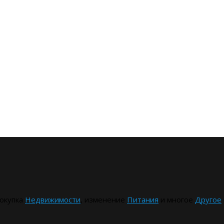
окупка
Недвижимости
, изменение
Питания
и многое
Другое