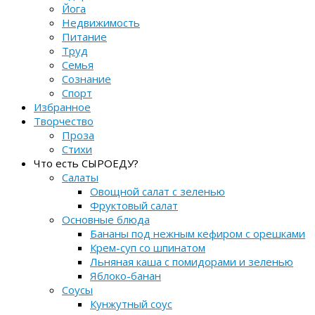
Йога
Недвижимость
Питание
Труд
Семья
Сознание
Спорт
Избранное
Творчество
Проза
Стихи
Что есть СЫРОЕДУ?
Салаты
Овощной салат с зеленью
Фруктовый салат
Основные блюда
Бананы под нежным кефиром с орешками
Крем-суп со шпинатом
Льняная каша с помидорами и зеленью
Яблоко-банан
Соусы
Кунжутный соус