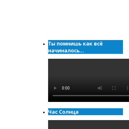
Ты помнишь как всё
начиналось…
Час Солнца