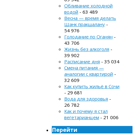
Обливание холодной
водой
- 63 489
Весна — время делать
Шанк пракшалану
-
54 976
Голодание по Оганян
-
43 706
Жизнь без алкоголя
-
39 902
Расписание дня
- 35 034
Смена питания —
аналогии с квартирой
-
32 609
Как купить жильё в Сочи
- 29 681
Вода для здоровья
-
26 782
Как и почему я стал
вегетарианцем
- 21 006
Перейти