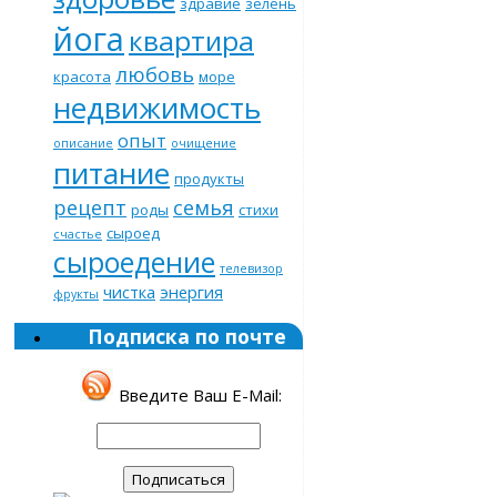
здравие
зелень
йога
квартира
любовь
красота
море
недвижимость
опыт
описание
очищение
питание
продукты
рецепт
семья
роды
стихи
сыроед
счастье
сыроедение
телевизор
чистка
энергия
фрукты
Подписка по почте
Введите Ваш E-Mail: