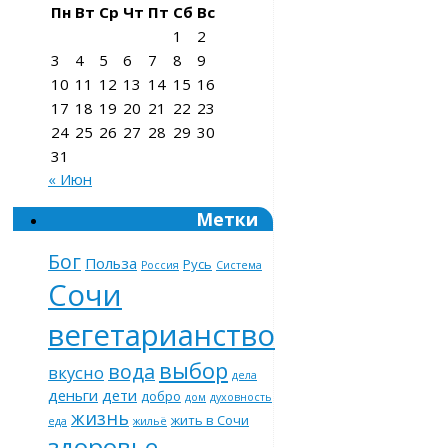
Пн
Вт
Ср
Чт
Пт
Сб
Вс
1
2
3
4
5
6
7
8
9
10
11
12
13
14
15
16
17
18
19
20
21
22
23
24
25
26
27
28
29
30
31
« Июн
Метки
Бог
Польза
Русь
Россия
Система
Сочи
вегетарианство
выбор
вода
вкусно
дела
деньги
дети
добро
дом
духовность
жизнь
жить в Сочи
еда
жильё
здоровье