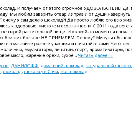
околад. И получаем от этого огромное УДОВОЛЬСТВИЕ! Да, в
ду. Мы любим заварить отвар из трав и от души навернуть
Почему я сам делаю шоколад?! Да просто люблю его всю жиз
юсь к здоровью, чистоте и осознанности. С 2011 года вегет
зе сырой растительной пищи. И в какой-то момент я понял,
оих близких больше НЕ ПРИЕМЛЕМ. Почему? Минусы обычног
ите в магазине разные упаковки и почитайте сами. Чего там 
 молочный, эмульгаторы, лецитин, спирт, ароматизаторы, по
овое масло, жареные орехи, сухое…
Читать далее
→
усно
,
ДАНИЛОФФ
,
домашний шоколад
,
натуральный шокола
а
,
шоколад
,
шоколад в Сочи
,
эко шоколад