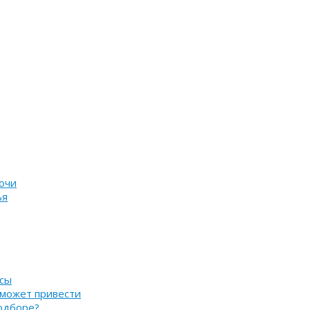
очи
ья
нсы
 может привести
подборе?